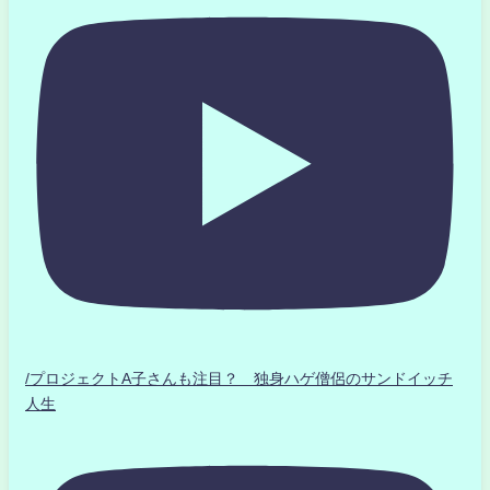
/プロジェクトA子さんも注目？ 独身ハゲ僧侶のサンドイッチ
人生