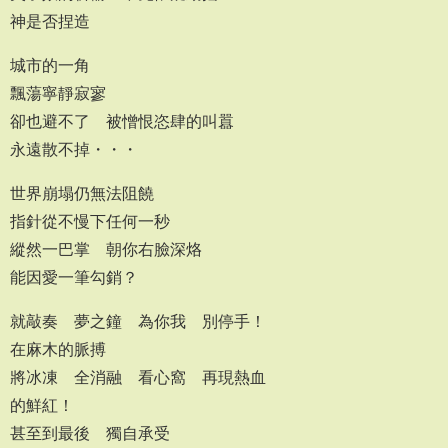
神是否捏造
城市的一角
飄蕩寧靜寂寥
卻也避不了 被憎恨恣肆的叫囂
永遠散不掉・・・
世界崩塌仍無法阻饒
指針從不慢下任何一秒
縱然一巴掌 朝你右臉深烙
能因愛一筆勾銷？
就敲奏 夢之鐘 為你我 別停手！
在麻木的脈搏
將冰凍 全消融 看心窩 再現熱血
的鮮紅！
甚至到最後 獨自承受