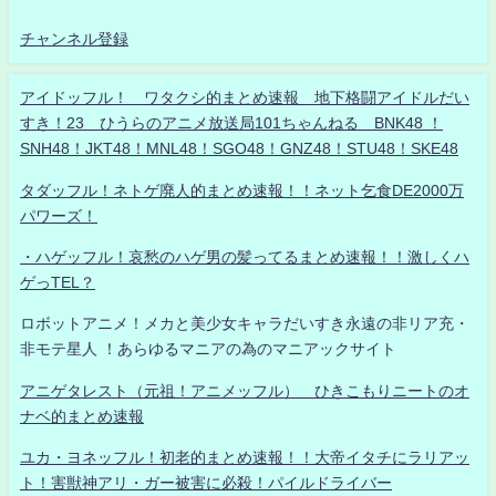
チャンネル登録
アイドッフル！ ワタクシ的まとめ速報 地下格闘アイドルだい
すき！23 ひうらのアニメ放送局101ちゃんねる BNK48 ！
SNH48！JKT48！MNL48！SGO48！GNZ48！STU48！SKE48
タダッフル！ネトゲ廃人的まとめ速報！！ネット乞食DE2000万
パワーズ！
・ハゲッフル！哀愁のハゲ男の髪ってるまとめ速報！！激しくハ
ゲっTEL？
ロボットアニメ！メカと美少女キャラだいすき永遠の非リア充・
非モテ星人 ！あらゆるマニアの為のマニアックサイト
アニゲタレスト（元祖！アニメッフル） ひきこもりニートのオ
ナベ的まとめ速報
ユカ・ヨネッフル！初老的まとめ速報！！大帝イタチにラリアッ
ト！害獣神アリ・ガー被害に必殺！パイルドライバー