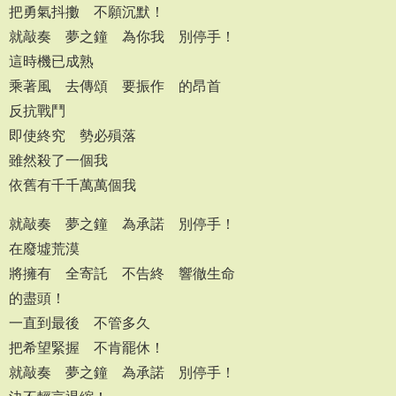
把勇氣抖擻 不願沉默！
就敲奏 夢之鐘 為你我 別停手！
這時機已成熟
乘著風 去傳頌 要振作 的昂首
反抗戰鬥
即使終究 勢必殞落
雖然殺了一個我
依舊有千千萬萬個我
就敲奏 夢之鐘 為承諾 別停手！
在廢墟荒漠
將擁有 全寄託 不告終 響徹生命
的盡頭！
一直到最後 不管多久
把希望緊握 不肯罷休！
就敲奏 夢之鐘 為承諾 別停手！