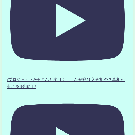
/プロジェクトA子さんも注目？ なぜ私は入会拒否？真相が
刺さる3分間？/