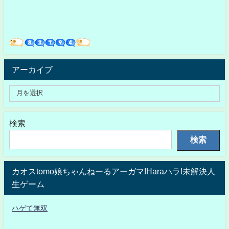
アーカイブ
検索
検索
カオスtomo娘ちゃんねーるアーガマ!Haraハラ!未解決人
生ゲーム
ハゲて無双