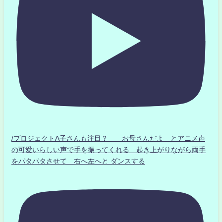
/プロジェクトA子さんも注目？ お母さんだよ とアニメ声
の可愛いらしい声で手を振ってくれる 起き上がりながら両手
をパタパタさせて 右へ左へと ダンスする