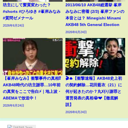
坊主にして髪質変わった？
2013/06/10 AKB48総選挙 峯岸
#shorts #ひろゆき #峯岸みなみ
みなみに密着 (2/3) 峯岸ファンの
#質問ゼメナール
本音とは？ Minegishi Minami
AKB48 5th General Election
2026年6月24日
2026年6月24日
【峯岸みなみ】衝撃事件の真相⁉️
🎬🔥【衝撃速報】AKB48史上初
AKB48時代の坊主謝罪…10年前
の契約解除…花田藍衣（21）に
の真実をここで告白⚡️｜地上波・
何が起きたのか？丸刈り謝罪と
ABEMAで放送中！
運営発表の真相😭💔【徹底解
説】
2026年6月24日
2026年6月24日