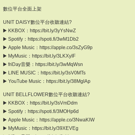
數位平台全面上架
UNIT DAISY數位平台收聽連結?
▶️ KKBOX：https://bit.ly/3yYsNwZ
▶️ Spotify：https://spoti.fi/3wM1Db2
▶️ Apple Music：https://apple.co/3sZyG9p
▶️ MyMusic：https://bit.ly/3LKXyIF
▶️ friDay音樂：https://bit.ly/3wMqWsn
▶️ LINE MUSIC：https://bit.ly/3sV0MTs
▶️ YouTube Music：https://bit.ly/38MgIAp
UNIT BELLFLOWER數位平台收聽連結?
▶️ KKBOX：https://bit.ly/3sVmDdm
▶️ Spotify：https://spoti.fi/3MOHp6d
▶️ Apple Music：https://apple.co/3NwaKlW
▶️ MyMusic：https://bit.ly/39XEVEg