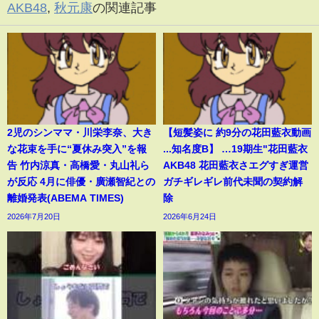
AKB48
,
秋元康
の関連記事
2児のシンママ・川栄李奈、大き
【短髪姿に 約9分の花田藍衣動画
な花束を手に“夏休み突入”を報
...知名度B】 …19期生"花田藍衣
告 竹内涼真・高橋愛・丸山礼ら
AKB48 花田藍衣さエグすぎ運営
が反応 4月に俳優・廣瀬智紀との
ガチギレギレ前代未聞の契約解
離婚発表(ABEMA TIMES)
除
2026年7月20日
2026年6月24日