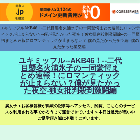
ユキミッフルAKB46！-二代目襲名火浦氷子の一同驚愕まとめ速報にロマンテ
ィックが止まらない？--僕が見たかった夜空！独女批判殺到激闘編--の一同驚
愕まとめ速報にロマンティックが止まらない？-僕の見たかった夜空編--僕の
見たかった星空編-
ユキミッフル--AKB46！--二代
目襲名火浦氷子の一同驚愕ま
とめ速報！にロマンティック
が止まらない？僕が見たかっ
た夜空-独女批判殺到激闘編
腐女子＜お客様皆様が掲載の記事等へアクセス、閲覧、こちらのサービ
スを利用される事でかろうじて運営できています＞本日は足元が悪い中
ご足労頂き誠に有難うございます。