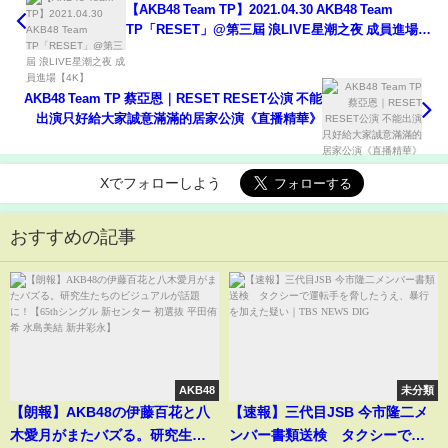
【AKB48 Team TP】2021.04.30 AKB48 Team
TP「RESET」@第三屆 浪LIVE星潮之夜 成員進場
【4K】
AKB48 Team TP 蔡亞恩｜RESET RESET公演 不能
出演只好給大家誠意滿滿的居家公演《直播精華》
Xでフォローしよう
おすすめの記事
AKB48
未分類
【朗報】AKB48の伊藤百花と八
【速報】三代目JSB 今市隆二メ
木愛月がまたバズる。研究生た
ンバー書類送検 タクシーで運