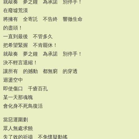
就敲奏 夢之鐘 為承諾 別停手！
在廢墟荒漠
將擁有 全寄託 不告終 響徹生命
的盡頭！
一直到最後 不管多久
把希望緊握 不肯罷休！
就敲奏 夢之鐘 為承諾 別停手！
決不輕言退縮！
讓所有 的撼動 都無窮 的穿透
迴盪空中
即使傷口 千瘡百孔
某一天那魂魄
會化身不死鳥復活
當惡運圍剿
眾人無處求饒
失了效的祈禱 不免懷疑動搖