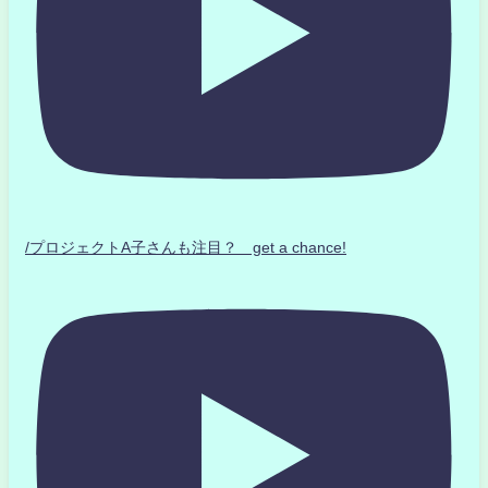
/プロジェクトA子さんも注目？ get a chance!