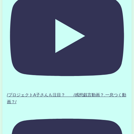
/プロジェクトA子さんも注目？ /感想戯言動画？.一息つく動
画？/