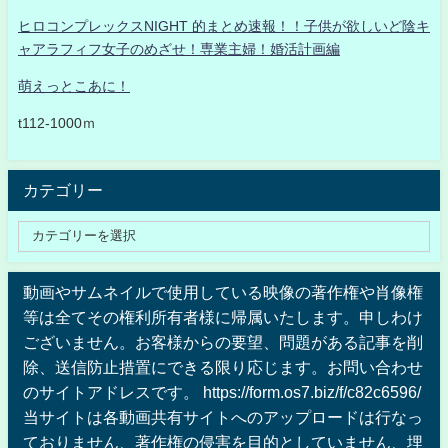
ヒロコンプレックスNIGHT 的まとめ速報！！子供が欲しいど陰キ
ャアラフィフ女子のめざせ！専業主婦！婚活計画編
萌えっとこあに！
t112-1000ｍ
カテゴリー
動画やサムネイルで使用している映像の著作権や肖像権
等は全てその権利所有者様に帰属いたします。申しわけ
ございません。お客様からの要望、問題がある記事を削
除、送信防止措置にできる限り応じます。お問い合わせ
のサイトアドレスです。 https://form.os7.biz/f/c82c6596/
当サイトは各動画共有サイトへのアップロードは行なっ
ておりません、著作権の侵害を目的としていません、埋