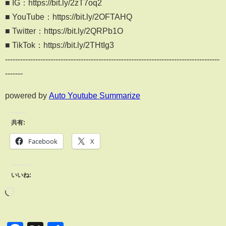
■ IG：https://bit.ly/2zT7oq2
■ YouTube：https://bit.ly/2OFTAHQ
■ Twitter：https://bit.ly/2QRPb1O
■ TikTok：https://bit.ly/2THtIg3
-------------------------------------------------------------------------------------
-------
powered by
Auto Youtube Summarize
共有:
Facebook
X
いいね: