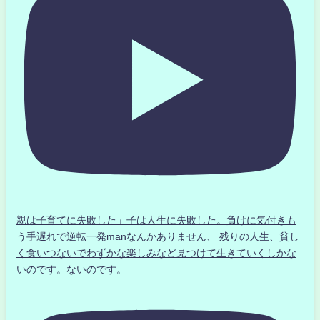
親は子育てに失敗した」子は人生に失敗した。負けに気付きも
う手遅れで逆転一発manなんかありません、 残りの人生、貧し
く食いつないでわずかな楽しみなど見つけて生きていくしかな
いのです。ないのです。