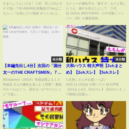
ちのビジュアルが話題に！
転手を脅したうえ、暴行を加え
①またしてもバズる！ 1:30 ②この3人ガ
タクシーの運転手を「殺すぞ」などと脅し
チで強い 7:00 AKB48出演番組のTVerはこ
たうえ、暴行を加えたとして「三代
【65thシングル 新センター 初選
た疑い｜TBS NEWS DIG
ちら↓↓↓ “お気に入り登録”＆“いいね”よ...
目 JSOUL BROTHERS」の今市隆二メン
抜 平田侑希 水島美結 新井彩永】
バー（38）が書類送検...
未分類
未分類
【本編先出し4分】次回の「国分
大和ハウス 特大声明【2chまと
太一のTHE CRAFTSMEN」７月
め】【2chスレ】【5chスレ】
１７日(金） 22:00～放送
BSJapanext（263ch）毎週金曜よる１０
1:名無しさん＠お腹いっぱい
時放送 大人の趣味を楽しむ１時間！ 番組
2025.12.13(Sat) 大和ハウス 特大声明
のルールは１つ。 国分太一が“やりたいこ
【2chまとめ】【2chスレ】【5chスレ】っ
と”で楽し...
て動画が話題ら...