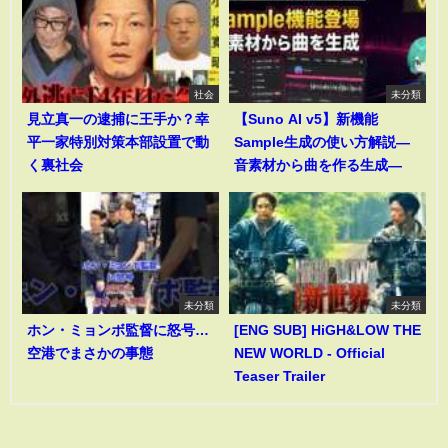
社会
未分類
見立真一の逮捕に王手か？幸
【Suno AI v5】新機能
平一家特別対策本部設置で動
Sample生成の使い方解説―
く裏社会
音素材から曲を作る生成―
未分類
未分類
ホン・ミョンボ監督に怒号…
[ENG SUB] HiGH&LOW THE
空港でまさかの事態
NEW WORLD - Official
Teaser Trailer