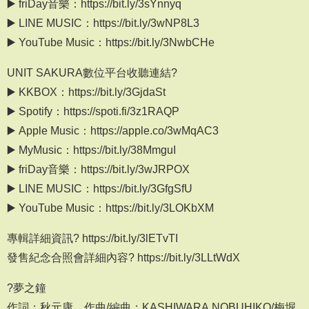
▶️ friDay音樂：https://bit.ly/3sYnnyq
▶️ LINE MUSIC：https://bit.ly/3wNP8L3
▶️ YouTube Music：https://bit.ly/3NwbCHe
UNIT SAKURA數位平台收聽連結?
▶️ KKBOX：https://bit.ly/3GjdaSt
▶️ Spotify：https://spoti.fi/3z1RAQP
▶️ Apple Music：https://apple.co/3wMqAC3
▶️ MyMusic：https://bit.ly/38MmguI
▶️ friDay音樂：https://bit.ly/3wJRPOX
▶️ LINE MUSIC：https://bit.ly/3GfgSfU
▶️ YouTube Music：https://bit.ly/3LOKbXM
專輯詳細資訊? https://bit.ly/3lETvTI
發售紀念合照會詳細內容? https://bit.ly/3LLtWdX
?夢之鐘
作詞：秋元康 作曲/編曲：KASHIWARA NOBUHIKO/梅堀