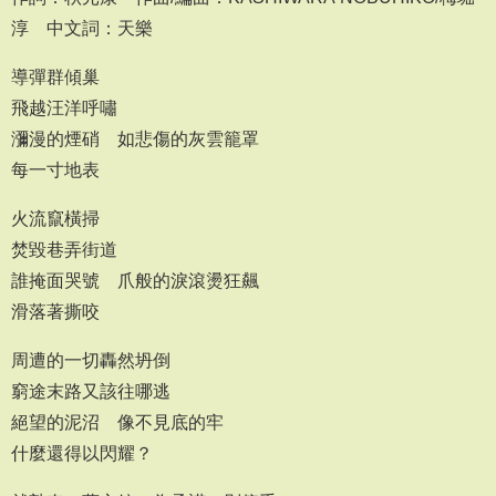
淳 中文詞：天樂
導彈群傾巢
飛越汪洋呼嘯
瀰漫的煙硝 如悲傷的灰雲籠罩
每一寸地表
火流竄橫掃
焚毀巷弄街道
誰掩面哭號 爪般的淚滾燙狂飆
滑落著撕咬
周遭的一切轟然坍倒
窮途末路又該往哪逃
絕望的泥沼 像不見底的牢
什麼還得以閃耀？