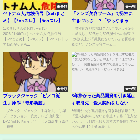
未分類
未分類
ベトナム人,危険信号【2chまと
「メンズ美容ブーム」で男性に
め】【2chスレ】【5chスレ】
生きづらさ…？「やらなきゃい
けないのか」「半ば義務」パー
1:名無しさん＠お腹いっぱい
男性化粧品市場はここ5年でおよそ2倍
2026.01.06(Tue) ベトナム人,危険信号
に成長し、30代から50代男性への調査で
カー、ハーフパンツでも話題と
【2chまとめ】【2chスレ】【5chスレ】っ
は6割以上が「美肌になりたい」と回答す
なる“おじさんへのルッキズ
て動画が話題ら...
るなど、メンズ美容ブーム...
ム”(ABEMA TIMES)
未分類
未分類
ブラックジャック「ピノコ誕
3年掛かった商品開発を引き延ば
生」原作「奇形嚢腫」
す取引先「愛人契約をしないと
中止！」私「仕方ないわ…」→
「ブラック・ジャック」手塚治虫 ©手塚
3年掛かった商品開発を引き延ばす取引先
プロダクション・読売テレビ 出典元：
「愛人契約をしないと中止！」私「仕方な
何度も繰り返すので暴露してや
DVD Vol.16 Karte：44 ピノコ誕生（原作
いわ…」→何度も繰り返すので暴露してや
った結果【2ch修羅場スレ・ゆっ
「畸形...
った結果【2ch修羅場スレ...
くり解説】