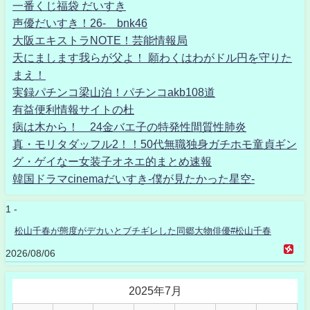
一番くじ福袋 だいすき
声優だいすき！26- bnk46
大阪エキストラNOTE！芸能情報局
天にまします我らが父よ！ 願わくはわがドル円を守りた
まえ！
実録パチンコ梁山泊！パチンコakb108道
有益便利情報サイトの杜
病は木から！ 24金バエ子の特発性間質性肺炎
真・モリタダッフル2！！50代無職独身ガチホモ童貞ギン
グ・ゲイなー女装子オネエ的まとめ速報
韓国ドラマcinemaだいすき-僕が見たかった星空-
1 -
松山千春が態度がデカいとブチギレした同郷大物俳優#松山千春
2026/08/06
2025年7月