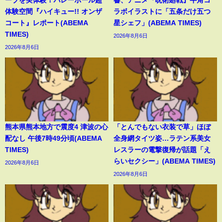
体験空間『ハイキュー!! オンザ
ラボイラストに「五条だけ五つ
コート』レポート(ABEMA
星シェフ」(ABEMA TIMES)
TIMES)
2026年8月6日
2026年8月6日
熊本県熊本地方で震度4 津波の心
「とんでもない衣装で草」ほぼ
配なし 午後7時49分頃(ABEMA
全身網タイツ姿…ラテン系美女
TIMES)
レスラーの電撃復帰が話題「え
らいセクシー」(ABEMA TIMES)
2026年8月6日
2026年8月6日