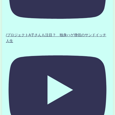
/プロジェクトA子さんも注目？ 独身ハゲ僧侶のサンドイッチ
人生