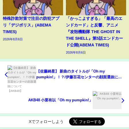
特殊詐欺対策で注目の防犯アプ
「かっこよすぎる」「最高のエ
リ「デジポリス」(ABEMA
ンドカード」と反響、アニメ
TIMES)
『攻殻機動隊 THE GHOST IN
THE SHELL』第5話エンドカー
2026年8月6日
ド公開(ABEMA TIMES)
2026年8月6日
【佐藤綺星】 新曲のタイトルが「Oh my
pumpkin!」！？/伊藤百花センターの顔面選抜につ
いて 【AKB48】
AKB48 小栗有以「Oh my pumpkin!」
Xでフォローしよう