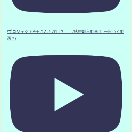
/プロジェクトA子さんも注目？ /感想戯言動画？.一息つく動
画？/