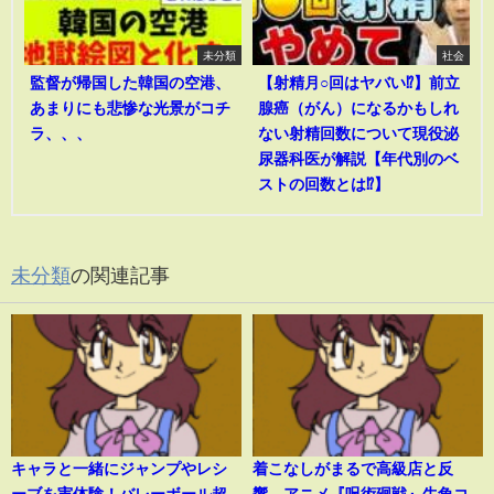
未分類
社会
監督が帰国した韓国の空港、
【射精月○回はヤバい⁉︎】前立
あまりにも悲惨な光景がコチ
腺癌（がん）になるかもしれ
ラ、、、
ない射精回数について現役泌
尿器科医が解説【年代別のベ
ストの回数とは⁉︎】
未分類
の関連記事
キャラと一緒にジャンプやレシ
着こなしがまるで高級店と反
ーブを実体験！バレーボール超
響、アニメ『呪術廻戦』牛角コ