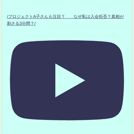
/プロジェクトA子さんも注目？ なぜ私は入会拒否？真相が
刺さる3分間？/