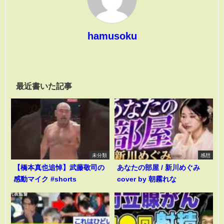
hamusoku
最近書いた記事
未分類
感想
【橋本真也追悼】武藤敬司の
あなたの部屋 / 新川めぐみ
感動マイク #shorts
cover by 朝霧れな