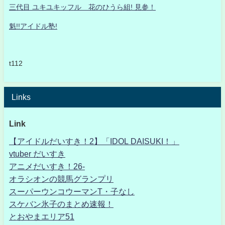
三代目 ユキユキッフル 花のひうら組! 見参！
魁!!アイドル塾!
t112
Links
Link
【アイドルだいすき！2】「IDOL DAISUKI！」
vtuber だいすき
アニメだいすき！26-
オラシオンの競馬グランプリ
スーパーウンコウーマンT・子なし
スケバン氷子のまとめ速報！
とおやまエリア51