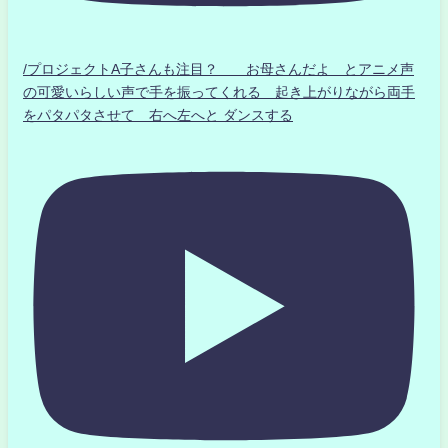
/プロジェクトA子さんも注目？ お母さんだよ とアニメ声
の可愛いらしい声で手を振ってくれる 起き上がりながら両手
をパタパタさせて 右へ左へと ダンスする