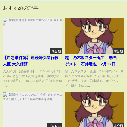
おすすめの記事
未分類
未分類
【凶悪事件簿】連続婦女暴行殺
超・乃木坂スター誕生 動画
人魔 大久保清
ゲスト：石井竜也 2月17日
大久保 清 【強姦事件】 1955年 7月12日
超・乃木坂スター誕生 2025年2月17日内
20歳のときに女子高生を強姦（初犯なの
容：乃木坂46が昭和平成の名曲と初コン
で執行猶予） 1955年12月26日 強姦致傷
トに挑戦出演者：乃木坂46 オズワル
（...
ド ほか Source...
プロレス
未分類