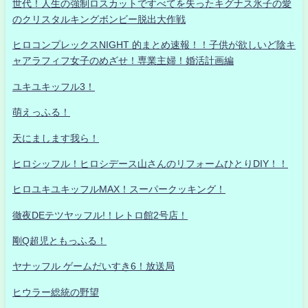
世代！人生の強制ロスカットですべてを失ったキグナス氷子の愛
のクリスタルキングボンビー脱出大作戦
ヒロコンプレックスNIGHT 的まとめ速報！！子供が欲しいど陰キ
ャアラフィフ女子のめざせ！専業主婦！婚活計画編
ユキユキッフル3！
萌えっふる！
天にまします我ら！
ヒロシッフル！ヒロシデース山さんのリフォームひとりDIY！！
ヒロユキユキッフルMAX！スーパークッキング！
徹夜DEテツヤッフル!！レトロ館2号店！
剛Q超児ともっふる！
ヤナッフル ゲームだいすき6！放送局
ヒウラー総統の野望