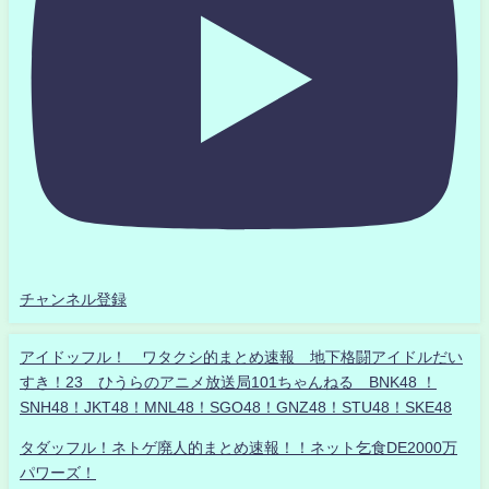
チャンネル登録
アイドッフル！ ワタクシ的まとめ速報 地下格闘アイドルだい
すき！23 ひうらのアニメ放送局101ちゃんねる BNK48 ！
SNH48！JKT48！MNL48！SGO48！GNZ48！STU48！SKE48
タダッフル！ネトゲ廃人的まとめ速報！！ネット乞食DE2000万
パワーズ！