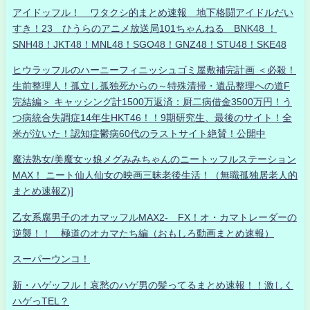
アイドッフル！ ワタクシ的まとめ速報 地下格闘アイドルだい
すき！23 ひうらのアニメ放送局101ちゃんねる BNK48 ！
SNH48！JKT48！MNL48！SGO48！GNZ48！STU48！SKE48
ヒウラッフルのハーニーフィニッシュゴミ屋敷補完計画 ＜必殺！
生前整理人！孤立し孤独死からの～特殊清掃・遺品整理への道F
完結編＞ キャッシング計1500万返済：厨二病借金3500万円！う
つ病統合失調症14年生HKT46！！9期研究生、最後のサイト！全
米が泣いた！認知症鬱病60代のラストサイト絶賛！公開中
魔法熟女/美魔女ッ娘メグみみちゃんのニートッフルステーション
MAX！ ニート仙人仙女の映画三昧老後生活！（無職孤独居老人的
まとめ速報Z)]
乙女系腐男子のオカマッフルMAX2- FX！オ・カマトレーダーの
逆襲！！ 極道のオカマたち編（おもしろ動画まとめ速報）
スーパーウンコ！
新・ハゲッフル！哀愁のハゲ男の髪ってるまとめ速報！！激しく
ハゲっTEL？