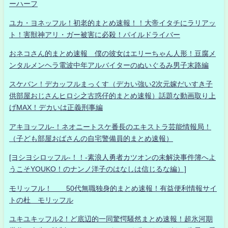
ーハーフ
ユカ・ヨネッフル！初老的まとめ速報！！大帝イタチにラリアッ
ト！害獣神アリ・ガー被害に必殺！パイルドライバー
おネコさん的まとめ速報 僕の彼女はエリーちゃん人形！豆腐メ
ンタルメンヘラ電波中年アルバイターのぬいぐるみ男子末路編
スケバン！デカッフルまっくす（デカい強い2次元嫁だいすき子
供部屋おじさんヒロシ之古惑仔的まとめ速報）話題な動画取り上
げMAX！デカいは正義刑事編
アキヨッフル-！ネオニートスケ番長のエキストラ芸能情報局！
（子ども部屋おばさんの自宅警備員的まとめ速報）
[ヨシヨシロッフル-！！-素浪人勇者カツオンの未解決事件簿へよ
うこそYOUKO！のナンノ洋子のはなしは信じるな編）]
モリッフル！ 50代無職独身的まとめ速報！有益便利情報サイ
トの杜 モリッフル
ユキユキッフル2！ど底辺的一同驚愕騒然まとめ速報！超氷河期