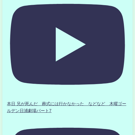
本日 兄が死んだ 葬式には行かなかった などなど 木曜ゴー
ルデン日浦劇場パート7