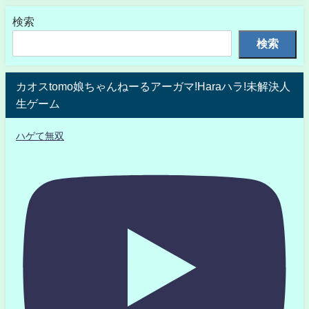
検索
検索
カオスtomo娘ちゃんねーるアーガマ!Haraハラ!未解決人
生ゲーム
ハゲて無双