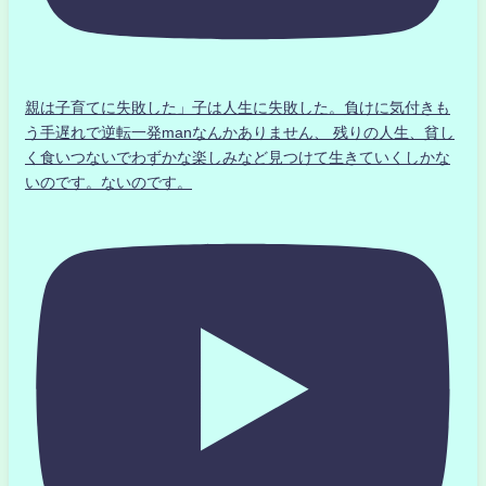
親は子育てに失敗した」子は人生に失敗した。負けに気付きも
う手遅れで逆転一発manなんかありません、 残りの人生、貧し
く食いつないでわずかな楽しみなど見つけて生きていくしかな
いのです。ないのです。