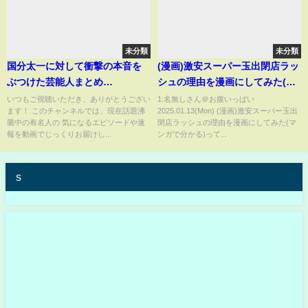
未分類
未分類
国分太一に対して衝撃の本音を
(漫画)激安スーパー玉出閉店ラッ
ぶつけた芸能人まとめ
シュの理由を漫画にしてみた(マ
【V6/TOKIO/アナウンサー】
ンガで分かる)
いつもご視聴いただき、ありがとうござい
1:名無しさん＠お腹いっぱい
ます！ このチャンネルでは、現在話題沸
2025.01.13(Mon) (漫画)激安スーパー玉出
騰中の有名人の 気になるエピソードや速
閉店ラッシュの理由を漫画にしてみた(マ
報を動画でじっくりお届けし...
ンガで分かる)って...
s