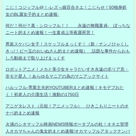
こじ！コジッフル@！-レズっ娘百合ネエ！こじらせ！50独身処
女のBL腐女子的まとめ速報-
何だ！何が？真・シロッフル！！ 永遠の無職童貞- ぼっちな
ニート的まとめ速報！一生童貞上等夜露死苦！
男装スケバン女子！スケッフルまっくす！（新・ナンノひゃくし
きっ!！ビー玉のおいぬさん的まとめ速報） 話題な事件からおも
しろ動画まで取り上げまっくす
ロボットアニメ！メカと美少女キャラだいすき永遠の非リア充・
非モテ星人 ！あらゆるマニアの為のマニアックサイト
ハルッフル-専業主夫的YOUTUBERまとめ速報！キモデブおた
く！初老人の介護生活！激動の1750日
アニゲタレスト（元祖！アニメッフル） ひきこもりニートのオ
ナベ的まとめ速報
火浦のシネマッフル映画NEWS情報ポータブルの杜！オネエ管理
人オカマちゃんの鬼女的まとめ速報!オカマッフルアタックナンバ