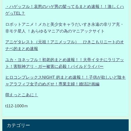
・ハゲッフル！哀愁のハゲ男の髪ってるまとめ速報！！激しくハ
ゲっTEL？
ロボットアニメ！メカと美少女キャラだいすき永遠の非リア充・
非モテ星人 ！あらゆるマニアの為のマニアックサイト
アニゲタレスト（元祖！アニメッフル） ひきこもりニートのオ
ナベ的まとめ速報
ユカ・ヨネッフル！初老的まとめ速報！！大帝イタチにラリアッ
ト！害獣神アリ・ガー被害に必殺！パイルドライバー
ヒロコンプレックスNIGHT 的まとめ速報！！子供が欲しいど陰キ
ャアラフィフ女子のめざせ！専業主婦！婚活計画編
萌えっとこあに！
t112-1000ｍ
カテゴリー