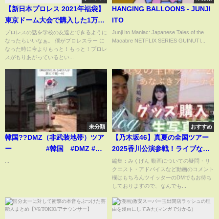
【新日本プロレス 2021年福袋】
HANGING BALLOONS - JUNJI
東京ドーム大会で購入した1万円
ITO
福袋の中身を紹介
プロレスの話を学校の友達とできるように
Junji Ito Maniac: Japanese Tales of the
なったらいいなぁ。 僕がプロレスラー に
Macabre NETFLIX SERIES GUINUTI...
なった時に今よりもっと！もっと！プロレ
スがもりあがっているとい...
未分類
おすすめ
韓国??DMZ（非武装地帯）ツア
【乃木坂46】真夏の全国ツアー
ー #韓国 #DMZ #非
2025香川公演参戦！ライブなし
武装地帯 #38度線 日帰りツア
でも物販＆生写真トレードで大
...
編集：みくげん 動画についての疑問・リ
クエスト・アドバイスなど動画のコメント
ー #旅好き
満喫✨ #乃木坂46 #真夏の全国
欄はもちろんツイッターのDMでもお待ち
ツアー
しておりますので、なんでも...