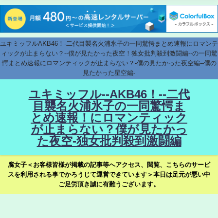
ユキミッフルAKB46！-二代目襲名火浦氷子の一同驚愕まとめ速報にロマンテ
ィックが止まらない？--僕が見たかった夜空！独女批判殺到激闘編--の一同驚
愕まとめ速報にロマンティックが止まらない？-僕の見たかった夜空編--僕の
見たかった星空編-
ユキミッフル--AKB46！--二代
目襲名火浦氷子の一同驚愕ま
とめ速報！にロマンティック
が止まらない？僕が見たかっ
た夜空-独女批判殺到激闘編
腐女子＜お客様皆様が掲載の記事等へアクセス、閲覧、こちらのサービ
スを利用される事でかろうじて運営できています＞本日は足元が悪い中
ご足労頂き誠に有難うございます。