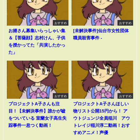
おすすめ
おすすめ
お婿さん募集いらっしゃい集
[未解決事件]仙台市女性団体
＆【菩薩顔】志村けん、子供
職員殺害事件 -
を授かってた「共演したかっ
た」
おすすめ
おすすめ
プロジェクトA子さんも注
プロジェクトA子さんほしい
目！【未解決事件】誰かが嘘
物リスト公開15円から！ ア
をついている 室蘭女子高生失
ウトジュンジ全員稲川 アウ
踪事件一息つく動画！
トレイジ稲川淳二動画！おす
すめアニメ！声優