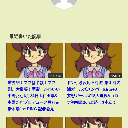
最近書いた記事
おすすめ
AKB48
世界初！ブスは半額！ブス
ドン引き反応不可避-第１回火
割、大爆笑！宇宙一かわいい
浦ガールズメンバー&hur48
中野たむ6月24日大仁田厚&
妄想ガールズ18人選抜&コロ
中野たむプロデュース興行in
ナ初報道2ch反応！3本立て
新木場1st RING 記者会見