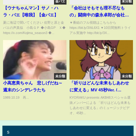
金バエ
未分類
【ウナちゃんマン】サノ・ハ
「会社はそもそも理不尽なも
ラ・バエ【唯我】【金バエ】
の」闘病中の森永卓郎が会社員
人生から得た、組織で生き抜く
夏に海辺で聞いてください 佐野と原と金
▼番組のフル視聴はこちらから
バエの声真似 小島ＧＰ ◆小島GP Ｘ◆
https://bit.ly/3XtL6X1 ▼10日間無料トライ
「教訓」とは（キャリア／就職
https://x.com/Kojima_season3 ◆...
アル実施中 http://bit.ly/3X...
／転職／大企業／副業／哲学）
未分類
未分類
小高恵美ちゃん 悲しげだね～
「祈りはどんな未来もしあわせ
週末のシンデレラたち
に変える」MV 45秒Ver. /
AKB48[公式]
1989.10.19 再...
KYORAKU presents AKB48スペシャル選
抜メンバーによる 「祈りはどんな未来も
しあわせに変える」のミュージックビデ
オ、45秒...
s