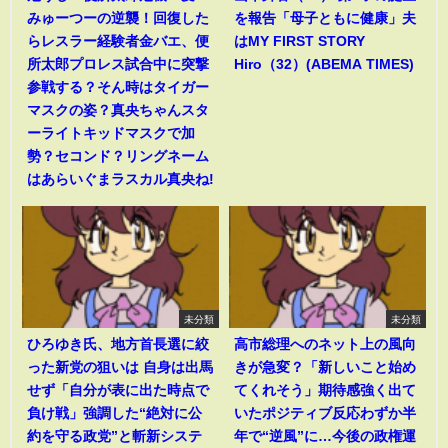
みゅーつーの逆襲！回復した
を報告「母子ともに健康」夫
らレスラー経験者金バエ、便
はMY FIRST STORY
所太郎プロレス試合中に突撃
Hiro（32）(ABEMA TIMES)
参戦する？そん時はタイガー
マスクの姿？真央ちゃんスタ
ーライトキッドマスクで加
勢？セコンド？リングネーム
はあらいぐまラスカル真央ね!
未分類
未分類
ひろゆき氏、地方首長選に絞
高市総理へのネット上の風向
った新党の狙いは 自身は出馬
きが急変？「新しいこと始め
せず「自分が表に出た時点で
てくれそう」期待感強く出て
負け戦」強調した“絶対に公
いたポジティブ反応わずか半
約を守る政党”と斬新システ
年で“逆風”に…今後の政権運