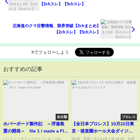
【2chスレ】【5chスレ】
北海道のクマ目撃情報、限界突破【2chまとめ】
【2chスレ】【5chスレ】
Xでフォローしよう
おすすめの記事
未分類
プロレス
ホバーボード製作記 ～浮遊装
【全日本プロレス】10月22日東
置の開発～ file 1 / made a Fly
京・後楽園ホール大会ダイジェ
board
スト
バックトゥザフューチャーにあこがれ
00:00 長尾一大心vs井上凌 02:49 吉岡