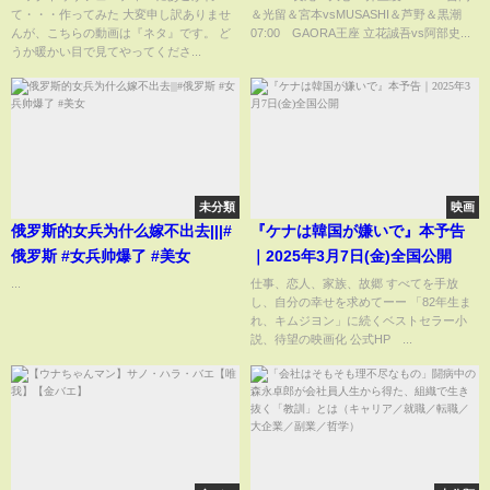
て・・・作ってみた 大変申し訳ありませ
＆光留＆宮本vsMUSASHI＆芦野＆黒潮
んが、こちらの動画は『ネタ』です。 ど
07:00 GAORA王座 立花誠吾vs阿部史...
うか暖かい目で見てやってくださ...
未分類
映画
俄罗斯的女兵为什么嫁不出去|||#
『ケナは韓国が嫌いで』本予告
俄罗斯 #女兵帅爆了 #美女
｜2025年3月7日(金)全国公開
...
仕事、恋人、家族、故郷 すべてを手放
し、自分の幸せを求めてーー 「82年生ま
れ、キムジヨン」に続くベストセラー小
説、待望の映画化 公式HP ...