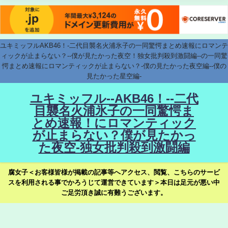
ユキミッフルAKB46！-二代目襲名火浦氷子の一同驚愕まとめ速報にロマンテ
ィックが止まらない？--僕が見たかった夜空！独女批判殺到激闘編--の一同驚
愕まとめ速報にロマンティックが止まらない？-僕の見たかった夜空編--僕の
見たかった星空編-
ユキミッフル--AKB46！--二代
目襲名火浦氷子の一同驚愕ま
とめ速報！にロマンティック
が止まらない？僕が見たかっ
た夜空-独女批判殺到激闘編
腐女子＜お客様皆様が掲載の記事等へアクセス、閲覧、こちらのサービ
スを利用される事でかろうじて運営できています＞本日は足元が悪い中
ご足労頂き誠に有難うございます。