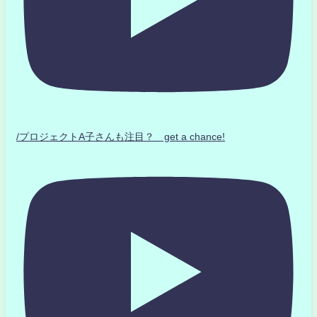
/プロジェクトA子さんも注目？ get a chance!