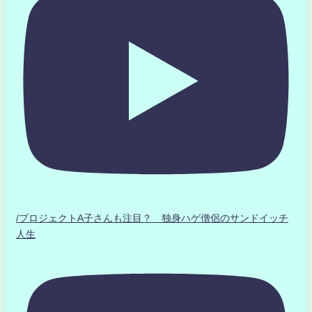
/プロジェクトA子さんも注目？ 独身ハゲ僧侶のサンドイッチ
人生