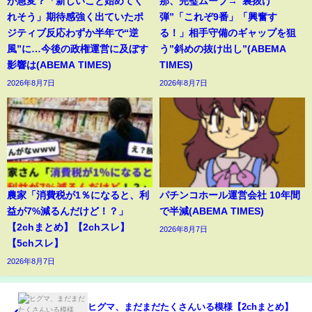
が急変？「新しいこと始めてく
那、完璧ムーブ→“裏抜け
れそう」期待感強く出ていたポ
弾”「これぞ9番」「興奮す
ジティブ反応わずか半年で“逆
る！」相手守備のギャップを狙
風”に…今後の政権運営に及ぼす
う”斜めの抜け出し”(ABEMA
影響は(ABEMA TIMES)
TIMES)
2026年8月7日
2026年8月7日
農家「消費税が1％になると、利
パチンコホール運営会社 10年間
益が7%減るんだけど！？」
で半減(ABEMA TIMES)
【2chまとめ】【2chスレ】
2026年8月7日
【5chスレ】
2026年8月7日
ヒグマ、まだまだたくさんいる模様【2chまとめ】