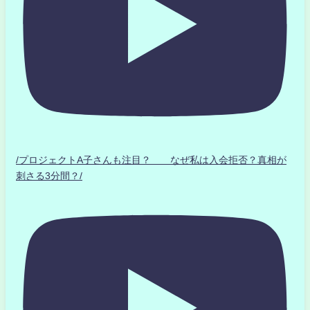
/プロジェクトA子さんも注目？ なぜ私は入会拒否？真相が
刺さる3分間？/