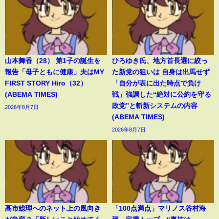
山本舞香（28） 第1子の誕生を
ひろゆき氏、地方首長選に絞っ
報告「母子ともに健康」夫はMY
た新党の狙いは 自身は出馬せず
FIRST STORY Hiro（32）
「自分が表に出た時点で負け
(ABEMA TIMES)
戦」強調した“絶対に公約を守る
政党”と斬新システムの内容
2026年8月7日
(ABEMA TIMES)
2026年8月7日
高市総理へのネット上の風向き
「100点満点」マリノス谷村海