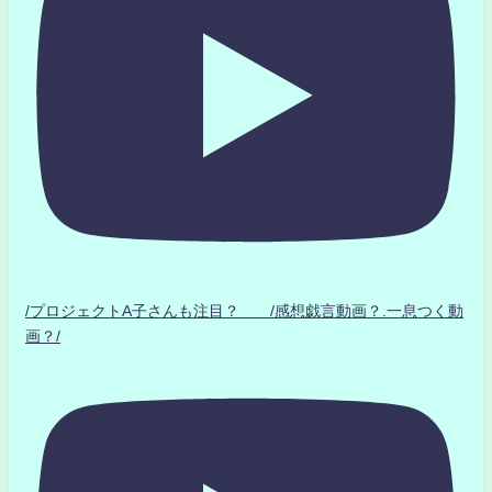
/プロジェクトA子さんも注目？ /感想戯言動画？.一息つく動
画？/