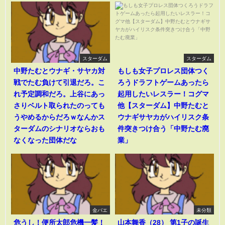
スターダム
スターダム
中野たむとウナギ・サヤカ対
もしも女子プロレス団体つく
戦でたむ負けて引退だろ。こ
ろうドラフトゲームあったら
れ予定調和だろ。上谷にあっ
起用したいレスラー！コグマ
さりベルト取られたのっても
他【スターダム】中野たむと
うやめるからだろｗなんかス
ウナギサヤカがハイリスク条
ターダムのシナリオならおも
件突きつけ合う「中野たむ廃
なくなった団体だな
業」
金バエ
未分類
危うし！便所太郎危機一髪！
山本舞香（28） 第1子の誕生