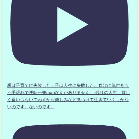
親は子育てに失敗した」子は人生に失敗した。負けに気付きも
う手遅れで逆転一発manなんかありません、 残りの人生、貧し
く食いつないでわずかな楽しみなど見つけて生きていくしかな
いのです。ないのです。