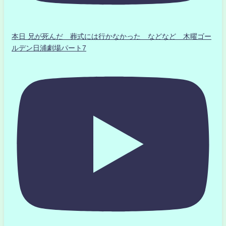
本日 兄が死んだ 葬式には行かなかった などなど 木曜ゴー
ルデン日浦劇場パート7