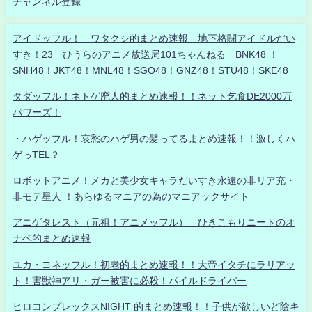
チャンネル登録
アイドッフル！ ワタクシ的まとめ速報 地下格闘アイドルだい
すき！23 ひうらのアニメ放送局101ちゃんねる BNK48 ！
SNH48！JKT48！MNL48！SGO48！GNZ48！STU48！SKE48
タダッフル！ネトゲ廃人的まとめ速報！！ネット乞食DE2000万
パワーズ！
・ハゲッフル！哀愁のハゲ男の髪ってるまとめ速報！！激しくハ
ゲっTEL？
ロボットアニメ！メカと美少女キャラだいすき永遠の非リア充・
非モテ星人 ！あらゆるマニアの為のマニアックサイト
アニゲタレスト（元祖！アニメッフル） ひきこもりニートのオ
ナベ的まとめ速報
ユカ・ヨネッフル！初老的まとめ速報！！大帝イタチにラリアッ
ト！害獣神アリ・ガー被害に必殺！パイルドライバー
ヒロコンプレックスNIGHT 的まとめ速報！！子供が欲しいど陰キ