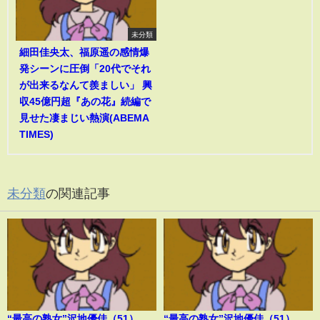
未分類
細田佳央太、福原遥の感情爆
発シーンに圧倒「20代でそれ
が出来るなんて羨ましい」 興
収45億円超『あの花』続編で
見せた凄まじい熱演(ABEMA
TIMES)
未分類
の関連記事
“最高の熟女”沢地優佳（51）、
“最高の熟女”沢地優佳（51）、