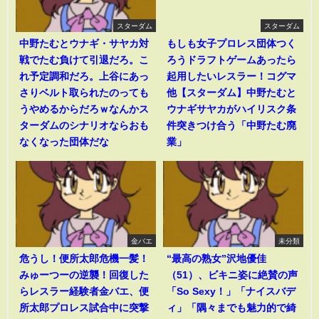
スターダム
スターダム
中野たむとウナギ・サヤカ対
もしも女子プロレス団体つく
戦でたむ負けて引退だろ。こ
ろうドラフトゲームあったら
れ予定調和だろ。上谷にあっ
起用したいレスラー！コグマ
さりベルト取られたのっても
他【スターダム】中野たむと
うやめるからだろｗなんかス
ウナギサヤカがハイリスク条
ターダムのシナリオならおも
件突きつけ合う「中野たむ廃
なくなった団体だな
業」
金バエ
未分類
危うし！便所太郎危機一髪！
“最高の熟女”沢地優佳
みゅーつーの逆襲！回復した
（51）、ビキニ姿に絶賛の声
らレスラー経験者金バエ、便
「So Sexy！」「ナイスバデ
所太郎プロレス試合中に突撃
ィ」「隅々までも魅力的で綺