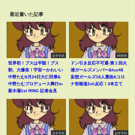
最近書いた記事
おすすめ
AKB48
世界初！ブスは半額！ブス
ドン引き反応不可避-第１回火
割、大爆笑！宇宙一かわいい
浦ガールズメンバー&hur48
中野たむ6月24日大仁田厚&
妄想ガールズ18人選抜&コロ
中野たむプロデュース興行in
ナ初報道2ch反応！3本立て
新木場1st RING 記者会見
おすすめ
おすすめ