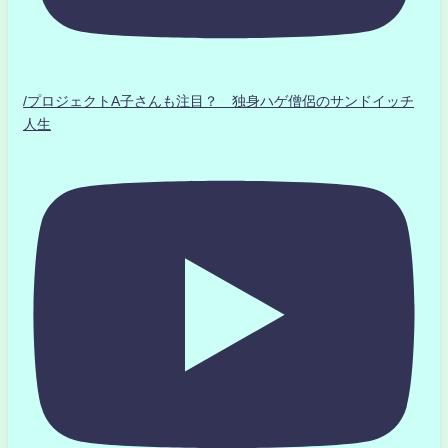
/プロジェクトA子さんも注目？ 独身ハゲ僧侶のサンドイッチ
人生