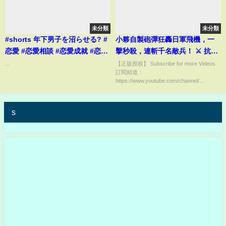
未分類
未分類
#shorts 年下男子を沼らせる? #
小夥自製砲彈狂轟日軍飛機，一
恋愛 #恋愛相談 #恋愛成就 #恋愛
擊秒殺，連斬千名敵兵！ ⚔️ 抗日
占い #恋愛心理学 #恋愛運
MMA | Kung Fu ?
...
【正版授权】 Subscribe for more Videos
訂閱頻道：
https://www.youtube.com/channel/...
s