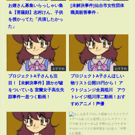
お婿さん募集いらっしゃい集
[未解決事件]仙台市女性団体
＆【菩薩顔】志村けん、子供
職員殺害事件 -
を授かってた「共演したかっ
た」
おすすめ
おすすめ
プロジェクトA子さんも注
プロジェクトA子さんほしい
目！【未解決事件】誰かが嘘
物リスト公開15円から！ ア
をついている 室蘭女子高生失
ウトジュンジ全員稲川 アウ
踪事件一息つく動画！
トレイジ稲川淳二動画！おす
すめアニメ！声優