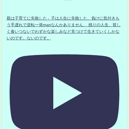
親は子育てに失敗した」子は人生に失敗した。負けに気付きも
う手遅れで逆転一発manなんかありません、 残りの人生、貧し
く食いつないでわずかな楽しみなど見つけて生きていくしかな
いのです。ないのです。