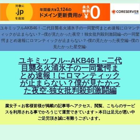
ユキミッフルAKB46！-二代目襲名火浦氷子の一同驚愕まとめ速報にロマンテ
ィックが止まらない？--僕が見たかった夜空！独女批判殺到激闘編--の一同驚
愕まとめ速報にロマンティックが止まらない？-僕の見たかった夜空編--僕の
見たかった星空編-
ユキミッフル--AKB46！--二代
目襲名火浦氷子の一同驚愕ま
とめ速報！にロマンティック
が止まらない？僕が見たかっ
た夜空-独女批判殺到激闘編
腐女子＜お客様皆様が掲載の記事等へアクセス、閲覧、こちらのサービ
スを利用される事でかろうじて運営できています＞本日は足元が悪い中
ご足労頂き誠に有難うございます。