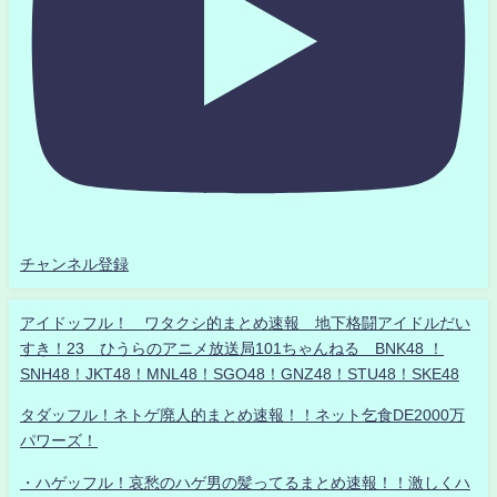
チャンネル登録
アイドッフル！ ワタクシ的まとめ速報 地下格闘アイドルだい
すき！23 ひうらのアニメ放送局101ちゃんねる BNK48 ！
SNH48！JKT48！MNL48！SGO48！GNZ48！STU48！SKE48
タダッフル！ネトゲ廃人的まとめ速報！！ネット乞食DE2000万
パワーズ！
・ハゲッフル！哀愁のハゲ男の髪ってるまとめ速報！！激しくハ