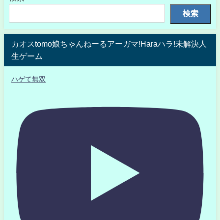
検索
カオスtomo娘ちゃんねーるアーガマ!Haraハラ!未解決人
生ゲーム
ハゲて無双