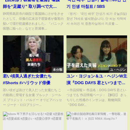
師を“足蹴り” 取り調べで大
기 인생 마침표 / SBS
声…“挙動不審” 海外でも注目
静岡県島田市の病院で看護師にけがをさせ
〈앵커〉 '국민 배우' 안성기 씨가 오늘(5일)
たとして、俳優の広末涼子容疑者が傷害の
향년 74세로 별세했습니다. 안 씨는 자택에
疑いで現行犯逮捕されました。「パニック
서 쓰러진 뒤 중환자실에서 치료를 ...
状態に陥った」などと所属事...
未分類
ユ・ヘジン
若い頃美人過ぎた女優たち
ユン・ヨジョン＆ユ・ヘジンW主
#Shorts #ハリウッド俳優
演『DOG DAYS 君といつまで
も』本予告
若い頃ずば抜けて美人だった女優たち こ
＜作品情報＞ 作品名：DOG DAYS 君とい
の動画に登場する女優 ブルック・シール
つまでも 作品情報ページ： 【解説】 きっ
ズ ブリジット・バルドー オリビアハッセ
ちりした性格のミンサンは、動物病院
ー ジーナ・ロロブリジー...
「DOG DAY...