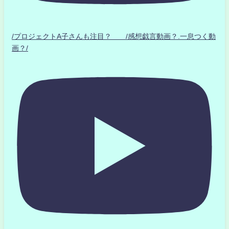
/プロジェクトA子さんも注目？ /感想戯言動画？.一息つく動
画？/