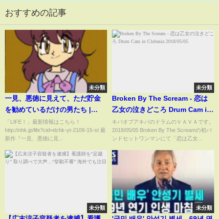
おすすめの記事
未分類
未分類
一見、悪徳に見えて、ただ貯金
Broken By The Scream - 恋は
を勧めているだけの男たち |
乙女の泣きどころ Drum Cam in
LIFE！| NHK
Clubasia 2018/05/05
「LIFE！」最新情報はこちら！
キバオブアキバのドラムのＶＡＶＡです。
http://nhk.jp/life?cid=dchk-yt-2109-15-st 最
2018/05/05 Broken By The Screamの初バ
新作『一見、悪徳に見...
ンドセットワンマンにて「恋は乙女...
未分類
未分類
【広末涼子容疑者を逮捕】看護
'국민 배우' 안성기 별세…69년 연