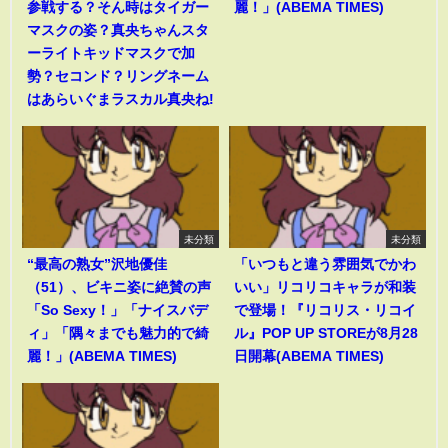
参戦する？そん時はタイガー
麗！」(ABEMA TIMES)
マスクの姿？真央ちゃんスタ
ーライトキッドマスクで加
勢？セコンド？リングネーム
はあらいぐまラスカル真央ね!
未分類
未分類
“最高の熟女”沢地優佳
「いつもと違う雰囲気でかわ
（51）、ビキニ姿に絶賛の声
いい」リコリコキャラが和装
「So Sexy！」「ナイスバデ
で登場！『リコリス・リコイ
ィ」「隅々までも魅力的で綺
ル』POP UP STOREが8月28
麗！」(ABEMA TIMES)
日開幕(ABEMA TIMES)