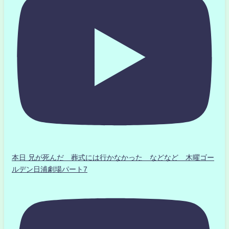
本日 兄が死んだ 葬式には行かなかった などなど 木曜ゴー
ルデン日浦劇場パート7