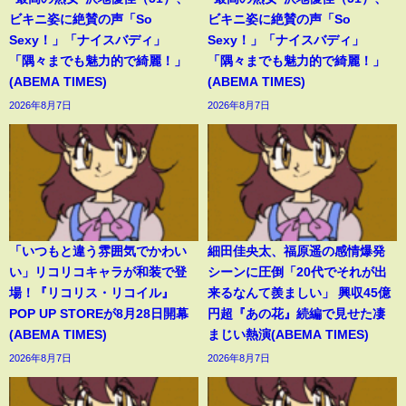
ビキニ姿に絶賛の声「So
ビキニ姿に絶賛の声「So
Sexy！」「ナイスバディ」
Sexy！」「ナイスバディ」
「隅々までも魅力的で綺麗！」
「隅々までも魅力的で綺麗！」
(ABEMA TIMES)
(ABEMA TIMES)
2026年8月7日
2026年8月7日
「いつもと違う雰囲気でかわい
細田佳央太、福原遥の感情爆発
い」リコリコキャラが和装で登
シーンに圧倒「20代でそれが出
場！『リコリス・リコイル』
来るなんて羨ましい」 興収45億
POP UP STOREが8月28日開幕
円超『あの花』続編で見せた凄
(ABEMA TIMES)
まじい熱演(ABEMA TIMES)
2026年8月7日
2026年8月7日