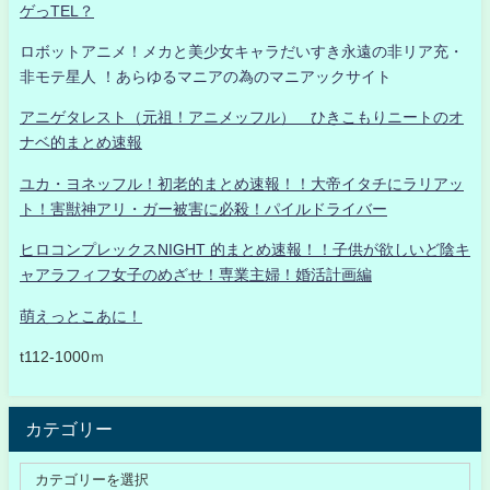
ゲっTEL？
ロボットアニメ！メカと美少女キャラだいすき永遠の非リア充・
非モテ星人 ！あらゆるマニアの為のマニアックサイト
アニゲタレスト（元祖！アニメッフル） ひきこもりニートのオ
ナベ的まとめ速報
ユカ・ヨネッフル！初老的まとめ速報！！大帝イタチにラリアッ
ト！害獣神アリ・ガー被害に必殺！パイルドライバー
ヒロコンプレックスNIGHT 的まとめ速報！！子供が欲しいど陰キ
ャアラフィフ女子のめざせ！専業主婦！婚活計画編
萌えっとこあに！
t112-1000ｍ
カテゴリー