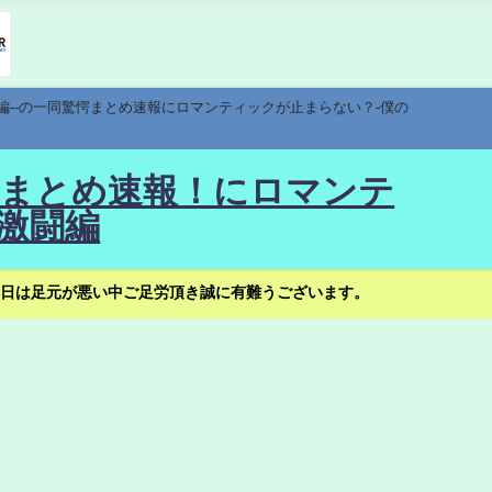
編--の一同驚愕まとめ速報にロマンティックが止まらない？-僕の
驚愕まとめ速報！にロマンテ
激闘編
日は足元が悪い中ご足労頂き誠に有難うございます。