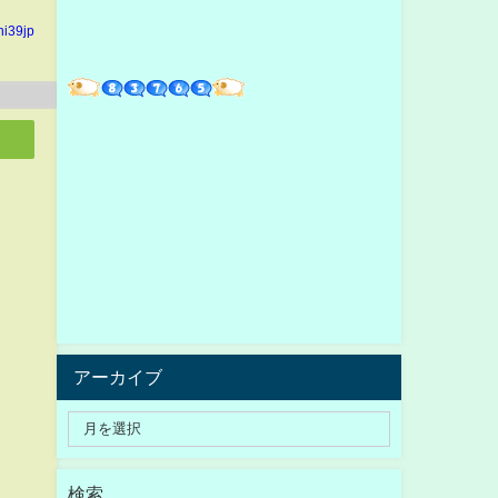
hi39jp
アーカイブ
検索