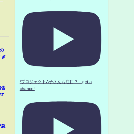
の
すぎ
/プロジェクトA子さんも注目？ get a
報告
chance!
ST
が急
う」