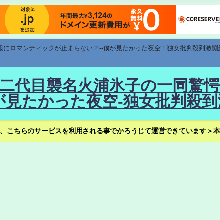
速報にロマンティックが止まらない？--僕が見たかった夜空！独女批判殺到激闘
！--二代目襲名火浦氷子の一同
見たかった夜空-独女批判殺到
、こちらのサービスを利用される事でかろうじて運営できています＞本