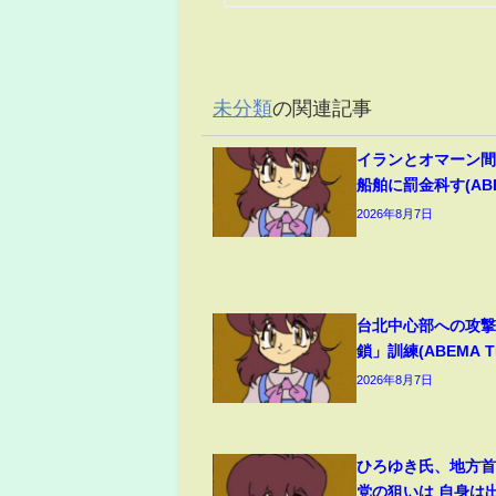
未分類
の関連記事
イランとオマーン間
船舶に罰金科す(ABEM
2026年8月7日
台北中心部への攻
鎖」訓練(ABEMA TI
2026年8月7日
ひろゆき氏、地方
党の狙いは 自身は