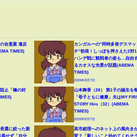
の合意案 違反
カンガルーの“同時多発デスマッ
A TIMES)
チ”勃発！しっぽを押さえた2対1
ハンデ戦に観戦者の姿も…自由
るカオスな光景が話題(ABEMA
TIMES)
2026年8月7日
撃阻止「橋の封
山本舞香（28） 第1子の誕生を
MES)
「母子ともに健康」夫はMY FIR
STORY Hiro（32）(ABEMA
TIMES)
2026年8月7日
首長選に絞った新
高市総理へのネット上の風向き
出馬せず「自分
変？「新しいこと始めてくれそ