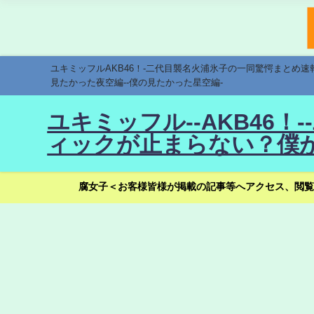
ユキミッフルAKB46！-二代目襲名火浦氷子の一同驚愕まとめ
見たかった夜空編--僕の見たかった星空編-
ユキミッフル--AKB46
ィックが止まらない？僕が
腐女子＜お客様皆様が掲載の記事等へアクセス、閲覧