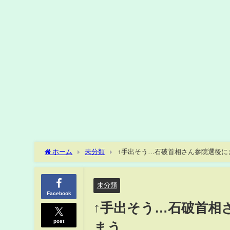
ホーム
未分類
↑手出そう…石破首相さん参院選後に
未分類
Facebook
↑手出そう…石破首相
post
まう