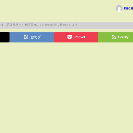
hiros
はてブ
Pocket
Feedly