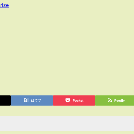
rize
はてブ
Pocket
Feedly