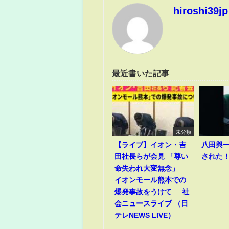
hiroshi39jp
最近書いた記事
未分類
【ライブ】イオン・吉
八田與
田社長らが会見 「尊い
された
命失われ大変無念」
イオンモール熊本での
爆発事故をうけて──社
会ニュースライブ （日
テレNEWS LIVE）