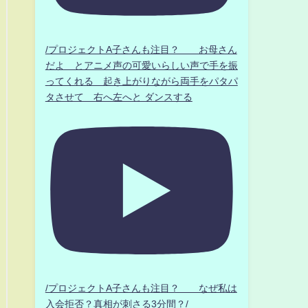
/プロジェクトA子さんも注目？ お母さん
だよ とアニメ声の可愛いらしい声で手を振
ってくれる 起き上がりながら両手をパタパ
タさせて 右へ左へと ダンスする
/プロジェクトA子さんも注目？ なぜ私は
入会拒否？真相が刺さる3分間？/