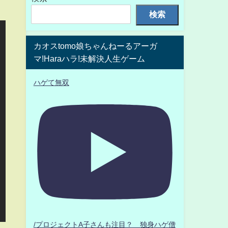
検索
カオスtomo娘ちゃんねーるアーガ
マ!Haraハラ!未解決人生ゲーム
ハゲて無双
/プロジェクトA子さんも注目？ 独身ハゲ僧