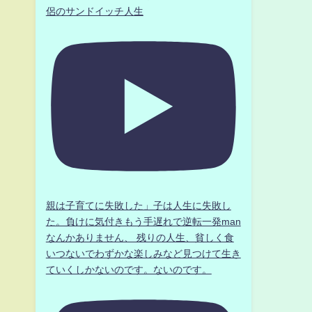
侶のサンドイッチ人生
親は子育てに失敗した」子は人生に失敗し
た。負けに気付きもう手遅れで逆転一発man
なんかありません、 残りの人生、貧しく食
いつないでわずかな楽しみなど見つけて生き
ていくしかないのです。ないのです。