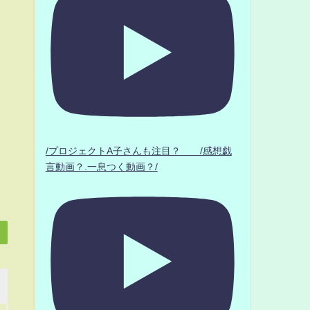
/プロジェクトA子さんも注目？ /感想戯
言動画？.一息つく動画？/