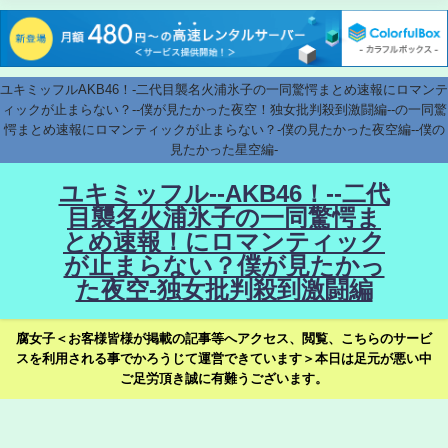
ユキミッフルAKB46！-二代目襲名火浦氷子の一同驚愕まとめ速報にロマンテ
ィックが止まらない？--僕が見たかった夜空！独女批判殺到激闘編--の一同驚
愕まとめ速報にロマンティックが止まらない？-僕の見たかった夜空編--僕の
見たかった星空編-
ユキミッフル--AKB46！--二代
目襲名火浦氷子の一同驚愕ま
とめ速報！にロマンティック
が止まらない？僕が見たかっ
た夜空-独女批判殺到激闘編
腐女子＜お客様皆様が掲載の記事等へアクセス、閲覧、こちらのサービ
スを利用される事でかろうじて運営できています＞本日は足元が悪い中
ご足労頂き誠に有難うございます。