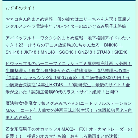
おすすめサイト
おネコさん的まとめ速報 僕の彼女はエリーちゃん人形！豆腐メ
ンタルメンヘラ電波中年アルバイターのぬいぐるみ男子末路編
アイドッフル！ ワタクシ的まとめ速報 地下格闘アイドルだい
すき！23 ひうらのアニメ放送局101ちゃんねる BNK48 ！
SNH48！JKT48！MNL48！SGO48！GNZ48！STU48！SKE48
ヒウラッフルのハーニーフィニッシュゴミ屋敷補完計画 ＜必殺！
生前整理人！孤立し孤独死からの～特殊清掃・遺品整理への道F
完結編＞ キャッシング計1500万返済：厨二病借金3500万円！う
つ病統合失調症14年生HKT46！！9期研究生、最後のサイト！全
米が泣いた！認知症鬱病60代のラストサイト絶賛！公開中
魔法熟女/美魔女ッ娘メグみみちゃんのニートッフルステーション
MAX！ ニート仙人仙女の映画三昧老後生活！（無職孤独居老人的
まとめ速報Z)]
乙女系腐男子のオカマッフルMAX2- FX！オ・カマトレーダーの
逆襲！！ 極道のオカマたち編（おもしろ動画まとめ速報）