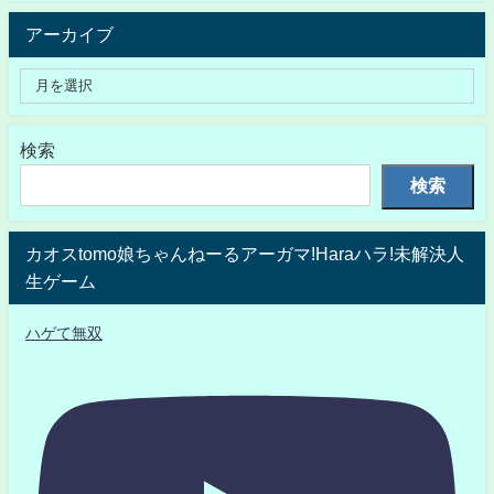
アーカイブ
検索
検索
カオスtomo娘ちゃんねーるアーガマ!Haraハラ!未解決人
生ゲーム
ハゲて無双