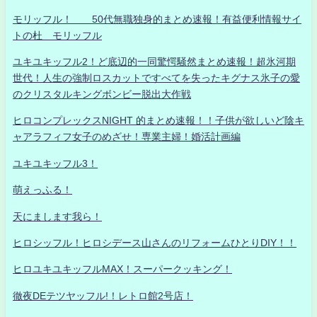
モリッフル！ 50代無職独身的まとめ速報！有益便利情報サイ
トの杜 モリッフル
ユキユキッフル2！ど底辺的一同驚愕騒然まとめ速報！超氷河期
世代！人生の強制ロスカットですべてを失ったキグナス氷子の愛
のクリスタルキングボンビー脱出大作戦
ヒロコンプレックスNIGHT 的まとめ速報！！子供が欲しいど陰キ
ャアラフィフ女子のめざせ！専業主婦！婚活計画編
ユキユキッフル3！
萌えっふる！
天にまします我ら！
ヒロシッフル！ヒロシデース山さんのリフォームひとりDIY！！
ヒロユキユキッフルMAX！スーパークッキング！
徹夜DEテツヤッフル!！レトロ館2号店！