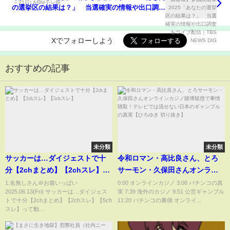
の選挙区の結果は？」 当選確実の情報や出口調査
をライブ配信｜TBS NEWS DIG
Xでフォローしよう
おすすめの記事
未分類
未分類
サッカーは…ダイジェストで十
令和ロマン・高比良さん、とろ
分【2chまとめ】【2chスレ】
サーモン・久保田さんオンライ
【5chスレ】
ンカジノ賭博疑惑で事情聴取！
1:名無しさん＠お腹いっぱい
0:00 オンラインカジノ 3:08 パチンコの真
2025.06.13(Fri) サッカーは…ダイジェス
実 7:39 海外のカジノ 9:51 公営ギャンブル
テレビでは流せない日本のギャ
トで十分【2chまとめ】【2chスレ】【5ch
11:20 パチンコの裏側 オンライ...
ンブルの真実【ひろゆき 切り抜
スレ】って動...
き】