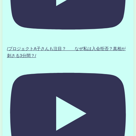
/プロジェクトA子さんも注目？ なぜ私は入会拒否？真相が
刺さる3分間？/