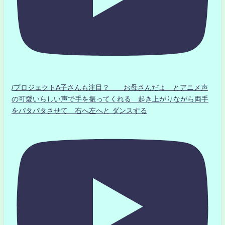
/プロジェクトA子さんも注目？ お母さんだよ とアニメ声
の可愛いらしい声で手を振ってくれる 起き上がりながら両手
をパタパタさせて 右へ左へと ダンスする