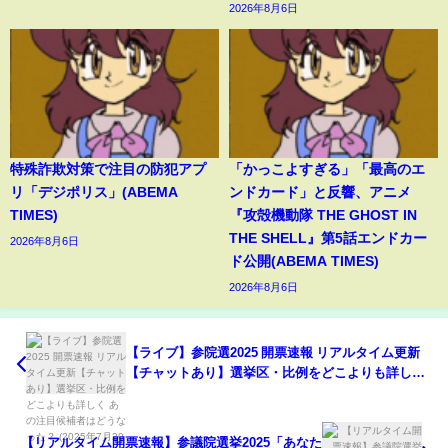
2026年8月6日
特殊詐欺対策で注目の防犯アプ
「かっこよすぎる」「最高のエ
リ「デジポリス」(ABEMA
ンドカード」と反響、アニメ
TIMES)
『攻殻機動隊 THE GHOST IN
THE SHELL』第5話エンドカー
2026年8月6日
ド公開(ABEMA TIMES)
2026年8月6日
【ライブ】参院選2025 開票速報 リアルタイム更新
【チャットあり】選挙区・比例をどこよりも詳しく
あの注目候補者はどうなった？ (2025年7月20～21
日) ANN/テレ朝
【リアルタイム開票速報】参議院選挙2025「あなた