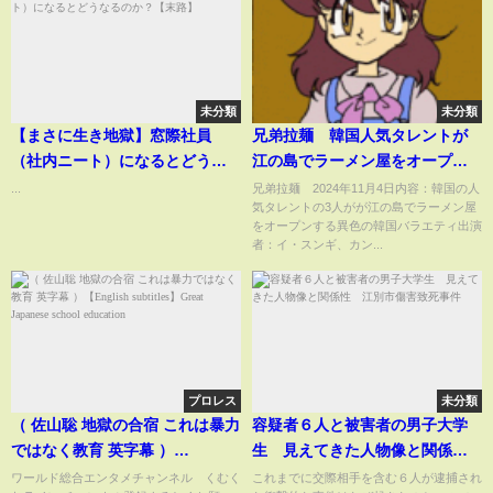
未分類
未分類
【まさに生き地獄】窓際社員
兄弟拉麺 韓国人気タレントが
（社内ニート）になるとどうな
江の島でラーメン屋をオープン
るのか？【末路】
するバラエティ 11月4日
...
兄弟拉麺 2024年11月4日内容：韓国の人
気タレントの3人がが江の島でラーメン屋
をオープンする異色の韓国バラエティ出演
者：イ・スンギ、カン...
プロレス
未分類
（ 佐山聡 地獄の合宿 これは暴力
容疑者６人と被害者の男子大学
ではなく教育 英字幕 ）
生 見えてきた人物像と関係
【English subtitles】Great
性 江別市傷害致死事件
ワールド総合エンタメチャンネル くむく
これまでに交際相手を含む６人が逮捕され