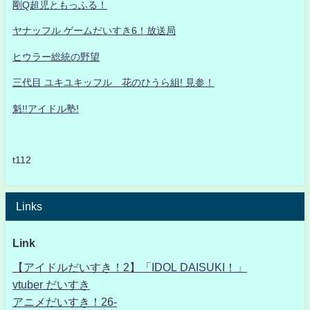
剛Q超児ともっふる！
ヤナッフル ゲームだいすき6！放送局
ヒウラー総統の野望
三代目 ユキユキッフル 花のひうら組! 見参！
魁!!アイドル塾!
t112
Links
Link
【アイドルだいすき！2】「IDOL DAISUKI！」
vtuber だいすき
アニメだいすき！26-