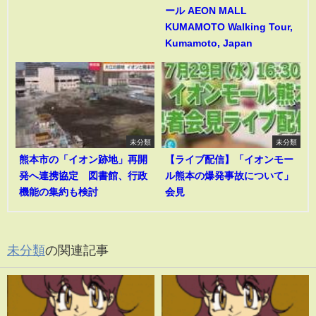
ール AEON MALL
KUMAMOTO Walking Tour,
Kumamoto, Japan
未分類
未分類
熊本市の「イオン跡地」再開
【ライブ配信】「イオンモー
発へ連携協定 図書館、行政
ル熊本の爆発事故について」
機能の集約も検討
会見
未分類
の関連記事