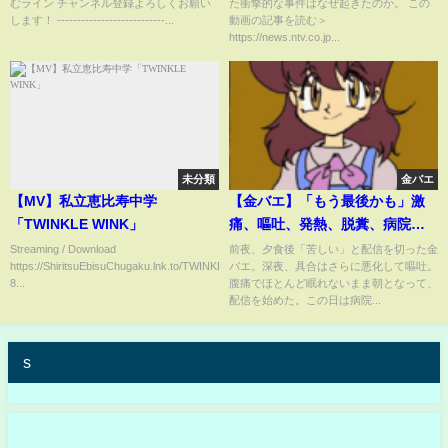
むライン チャンネル登録よろしくお願い
た衝撃的な事件はなぜ起きたのか。 この
Japanese school education
します！ ---------------------------...
動画の記事を読む＞
https://news.ntv.co.jp...
未分類
金バエ
【MV】私立恵比寿中学
【金バエ】「もう最後かも」激
「TWINKLE WINK」
痛、嘔吐、発熱、脱糞、病院へ
行く当日に病状悪化! 3月18日
Streaming / Download
前夜、夕食後「苦しい」と配信を切った金
https://ShiritsuEbisuChugaku.lnk.to/TWINKLEWINK
バエ。深夜、具合はさらに悪化して嘔吐。
8...
腹痛でほとんど眠れないまま朝となって、
配信を始めた。この日は病院...
s