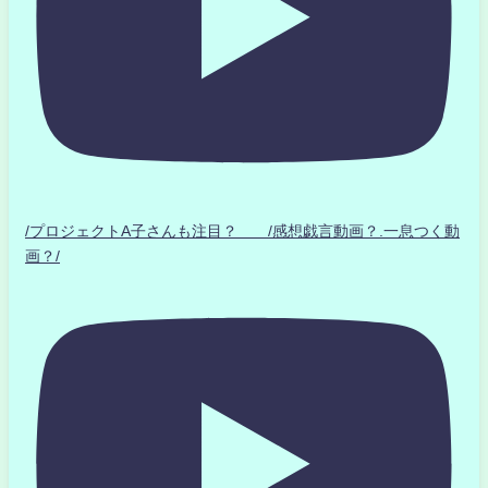
/プロジェクトA子さんも注目？ /感想戯言動画？.一息つく動
画？/