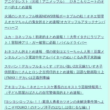
アニゲタレスト（元祖！アニメッフル） ひきこもりニートのオ
ナベ的まとめ速報
火浦のシネマッフル映画NEWS情報ポータブルの杜！オネエ管理
人オカマちゃんの鬼女的まとめ速報!オカマッフルアタックナンバ
ーハーフ
ユカ・ヨネッフル！初老的まとめ速報！！大帝イタチにラリアッ
ト！害獣神アリ・ガー被害に必殺！パイルドライバー
おネコさん的まとめ速報 僕の彼女はエリーちゃん人形！豆腐メ
ンタルメンヘラ電波中年アルバイターのぬいぐるみ男子末路編
スケバン！デカッフルまっくす（デカい強い2次元嫁だいすき子
供部屋おじさんヒロシ之古惑仔的まとめ速報）話題な動画取り上
げMAX！デカいは正義刑事編
アキヨッフル-！ネオニートスケ番長のエキストラ芸能情報局！
（子ども部屋おばさんの自宅警備員的まとめ速報）
[ヨシヨシロッフル-！！-素浪人勇者カツオンの未解決事件簿へよ
うこそYOUKO！のナンノ洋子のはなしは信じるな編）]