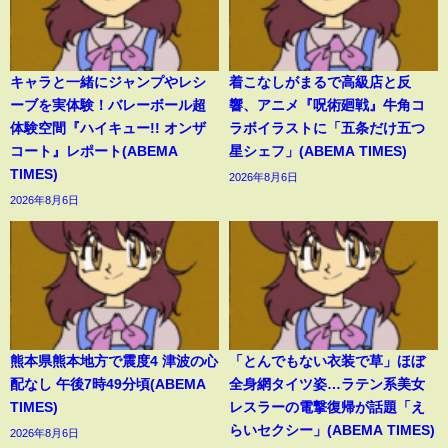
キャラと一緒にジャンプやレシ
着こなしがまるで高級店と反
ーブを実体験！バレーボール超
響、アニメ『呪術廻戦』牛角コ
体験空間『ハイキュー!! オンザ
ラボイラストに「五条だけ五つ
コート』レポート(ABEMA
星シェフ」(ABEMA TIMES)
TIMES)
2026年8月6日
2026年8月6日
熊本県熊本地方で震度4 津波の心
「とんでもない衣装で草」ほぼ
配なし 午後7時49分頃(ABEMA
全身網タイツ姿…ラテン系美女
TIMES)
レスラーの電撃復帰が話題「え
らいセクシー」(ABEMA TIMES)
2026年8月6日