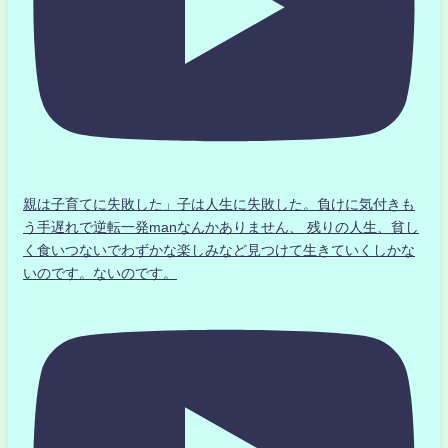
親は子育てに失敗した」子は人生に失敗した。負けに気付きも
う手遅れで逆転一発manなんかありません、 残りの人生、貧し
く食いつないでわずかな楽しみなど見つけて生きていくしかな
いのです。ないのです。