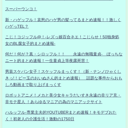
スーパーウンコ！
新・ハゲッフル！哀愁のハゲ男の髪ってるまとめ速報！！激しく
ハゲっTEL？
こじ！コジッフル@！-レズっ娘百合ネエ！こじらせ！50独身処
女のBL腐女子的まとめ速報-
何だ！何が？真・シロッフル！！ 永遠の無職童貞- ぼっちな
ニート的まとめ速報！一生童貞上等夜露死苦！
男装スケバン女子！スケッフルまっくす！（新・ナンノひゃくし
きっ!！ビー玉のおいぬさん的まとめ速報） 話題な事件からおも
しろ動画まで取り上げまっくす
ロボットアニメ！メカと美少女キャラだいすき永遠の非リア充・
非モテ星人 ！あらゆるマニアの為のマニアックサイト
ハルッフル-専業主夫的YOUTUBERまとめ速報！キモデブおた
く！初老人の介護生活！激動の1750日