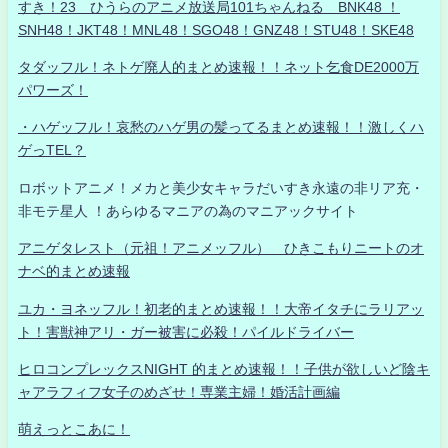
すき！23 ひうらのアニメ放送局101ちゃんねる BNK48 ！
SNH48！JKT48！MNL48！SGO48！GNZ48！STU48！SKE48
タダッフル！ネトゲ廃人的まとめ速報！！ネット乞食DE2000万
パワーズ！
・ハゲッフル！哀愁のハゲ男の髪ってるまとめ速報！！激しくハ
ゲっTEL？
ロボットアニメ！メカと美少女キャラだいすき永遠の非リア充・
非モテ星人 ！あらゆるマニアの為のマニアックサイト
アニゲタレスト（元祖！アニメッフル） ひきこもりニートのオ
ナベ的まとめ速報
ユカ・ヨネッフル！初老的まとめ速報！！大帝イタチにラリアッ
ト！害獣神アリ・ガー被害に必殺！パイルドライバー
ヒロコンプレックスNIGHT 的まとめ速報！！子供が欲しいど陰キ
ャアラフィフ女子のめざせ！専業主婦！婚活計画編
萌えっとこあに！