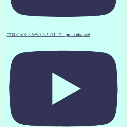
/プロジェクトA子さんも注目？ get a chance!