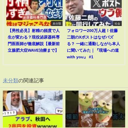
未分類
社会
【男性必見】射精の頻度で人
フォロワー200万人超！佐藤
生が変わる？現役泌尿器科専
二朗のXポストはなぜバズ
門医医師が徹底解説【最新前
る？ 一緒に通勤しながら本人
立腺肥大症WAVE治療まで】
に聞いてみた｜『現場への道
with you』 #1
未分類
の関連記事