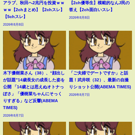
アラブ、秋田へ2兆円を投資ｗｗ
【2ch優等生】模範的なんJ民の
ｗｗ【2chまとめ】【2chスレ】
答え【2ch面白いスレ】
【5chスレ】
2026年8月8日
2026年8月8日
木下優樹菜さん（38）、“顔出し
「ご夫婦でデートですか」と話
が話題”14歳長女の成長した姿を
題！武井咲（32）、最新の自撮
公開 「14歳とは思えぬオトナっ
りショット公開(ABEMA TIMES)
ぽさ」「優樹菜ちゃんにそっく
2026年8月7日
りすぎる」など反響(ABEMA
TIMES)
2026年8月7日