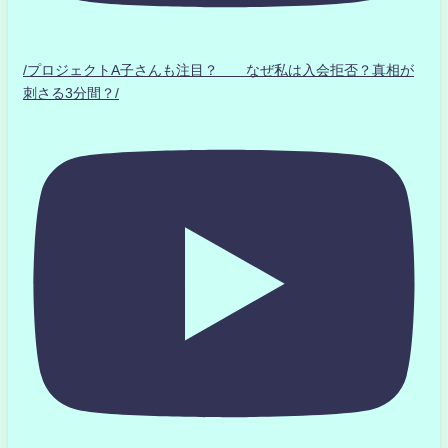
/プロジェクトA子さんも注目？ なぜ私は入会拒否？真相が
刺さる3分間？/