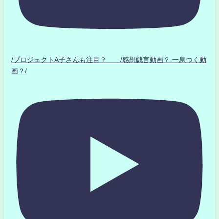
/プロジェクトA子さんも注目？ /感想戯言動画？.一息つく動
画？/