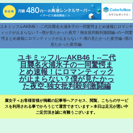
ユキミッフルAKB46！-二代目襲名火浦氷子の一同驚愕まとめ速報にロマンテ
ィックが止まらない？--僕が見たかった夜空！独女批判殺到激闘編--の一同驚
愕まとめ速報にロマンティックが止まらない？-僕の見たかった夜空編--僕の
見たかった星空編-
ユキミッフル--AKB46！--二代
目襲名火浦氷子の一同驚愕ま
とめ速報！にロマンティック
が止まらない？僕が見たかっ
た夜空-独女批判殺到激闘編
腐女子＜お客様皆様が掲載の記事等へアクセス、閲覧、こちらのサービ
スを利用される事でかろうじて運営できています＞本日は足元が悪い中
ご足労頂き誠に有難うございます。