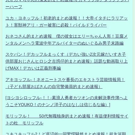
ーハーフ
ユカ・ヨネッフル！初老的まとめ速報！！大帝イタチにラリアッ
ト！害獣神アリ・ガー被害に必殺！パイルドライバー
おネコさん的まとめ速報 僕の彼女はエリーちゃん人形！豆腐メ
ンタルメンヘラ電波中年アルバイターのぬいぐるみ男子末路編
スケバン！デカッフルまっくす（デカい強い2次元嫁だいすき子
供部屋おじさんヒロシ之古惑仔的まとめ速報）話題な動画取り上
げMAX！デカいは正義刑事編
アキヨッフル-！ネオニートスケ番長のエキストラ芸能情報局！
（子ども部屋おばさんの自宅警備員的まとめ速報）
[ヨシヨシロッフル-！！-素浪人勇者カツオンの未解決事件簿へよ
うこそYOUKO！のナンノ洋子のはなしは信じるな編）]
モリッフル！ 50代無職独身的まとめ速報！有益便利情報サイ
トの杜 モリッフル
ユキユキッフル2！ど底辺的一同驚愕騒然まとめ速報！超氷河期