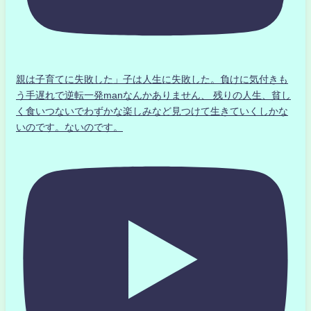
親は子育てに失敗した」子は人生に失敗した。負けに気付きも
う手遅れで逆転一発manなんかありません、 残りの人生、貧し
く食いつないでわずかな楽しみなど見つけて生きていくしかな
いのです。ないのです。