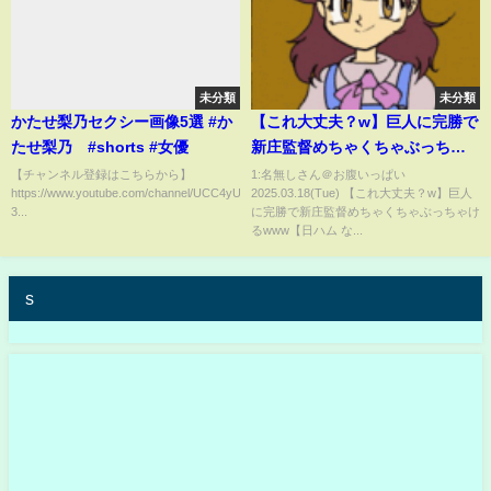
未分類
未分類
かたせ梨乃セクシー画像5選 #か
【これ大丈夫？w】巨人に完勝で
たせ梨乃 #shorts #女優
新庄監督めちゃくちゃぶっちゃ
けるwww【日ハム なんJ 反応
【チャンネル登録はこちらから】
1:名無しさん＠お腹いっぱい
https://www.youtube.com/channel/UCC4yU5a8ZIqPDXyjytz-
2025.03.18(Tue) 【これ大丈夫？w】巨人
集】ファイターズ ジャイアンツ
3...
に完勝で新庄監督めちゃくちゃぶっちゃけ
るwww【日ハム な...
s