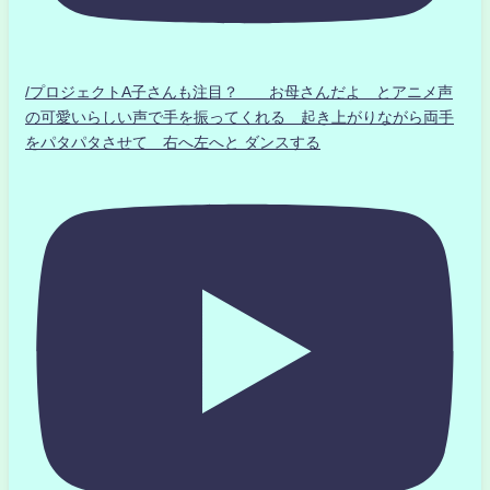
/プロジェクトA子さんも注目？ お母さんだよ とアニメ声
の可愛いらしい声で手を振ってくれる 起き上がりながら両手
をパタパタさせて 右へ左へと ダンスする