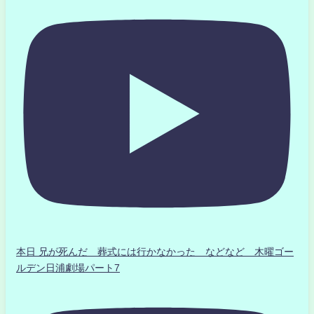
本日 兄が死んだ 葬式には行かなかった などなど 木曜ゴー
ルデン日浦劇場パート7