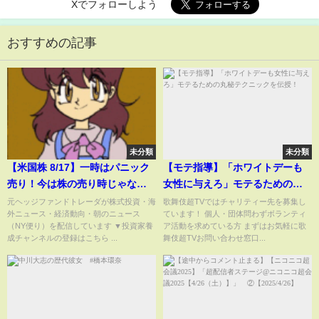
Xでフォローしよう
おすすめの記事
未分類
未分類
【米国株 8/17】一時はパニック
【モテ指導】「ホワイトデーも
売り！今は株の売り時じゃな
女性に与えろ」モテるための丸
い！
秘テクニックを伝授！
元ヘッジファンドトレーダが株式投資・海
歌舞伎超TVではチャリティー先を募集し
外ニュース・経済動向・朝のニュース
ています！ 個人・団体問わずボランティ
（NY便り）を配信しています ▼投資家養
ア活動を求めている方 まずはお気軽に歌
成チャンネルの登録はこちら ...
舞伎超TVお問い合わせ窓口...