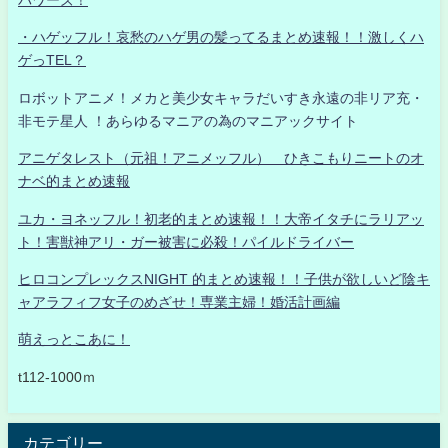
パワーズ！
・ハゲッフル！哀愁のハゲ男の髪ってるまとめ速報！！激しくハ
ゲっTEL？
ロボットアニメ！メカと美少女キャラだいすき永遠の非リア充・
非モテ星人 ！あらゆるマニアの為のマニアックサイト
アニゲタレスト（元祖！アニメッフル） ひきこもりニートのオ
ナベ的まとめ速報
ユカ・ヨネッフル！初老的まとめ速報！！大帝イタチにラリアッ
ト！害獣神アリ・ガー被害に必殺！パイルドライバー
ヒロコンプレックスNIGHT 的まとめ速報！！子供が欲しいど陰キ
ャアラフィフ女子のめざせ！専業主婦！婚活計画編
萌えっとこあに！
t112-1000ｍ
カテゴリー