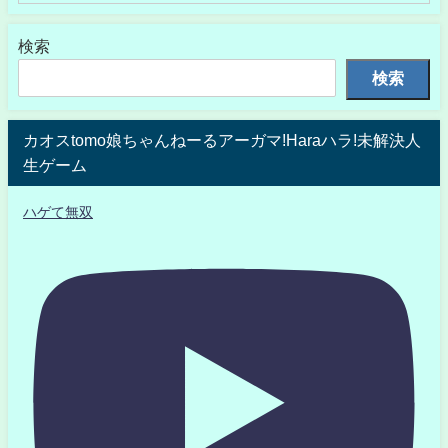
検索
検索
カオスtomo娘ちゃんねーるアーガマ!Haraハラ!未解決人
生ゲーム
ハゲて無双