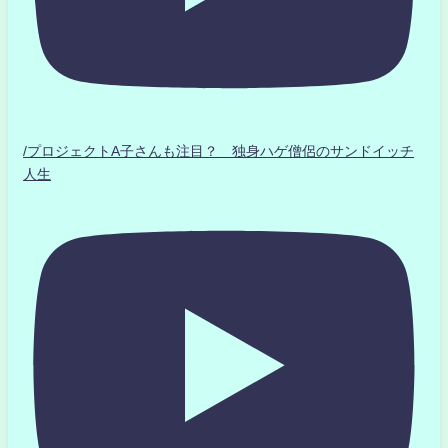
/プロジェクトA子さんも注目？ 独身ハゲ僧侶のサンドイッチ
人生