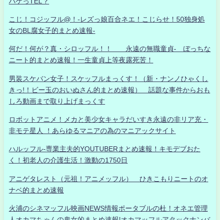
ハゲっTEL？
こじ！コジッフル@！-レズっ娘百合ネエ！こじらせ！50独身処
女のBL腐女子的まとめ速報-
何だ！何が？真・シロッフル！！ 永遠の無職童貞- ぼっちな
ニート的まとめ速報！一生童貞上等夜露死苦！
男装スケバン女子！スケッフルまっくす！（新・ナンノひゃくし
きっ!！ビー玉のおいぬさん的まとめ速報） 話題な事件からおも
しろ動画まで取り上げまっくす
ロボットアニメ！メカと美少女キャラだいすき永遠の非リア充・
非モテ星人 ！あらゆるマニアの為のマニアックサイト
ハルッフル-専業主夫的YOUTUBERまとめ速報！キモデブおた
く！初老人の介護生活！激動の1750日
アニゲタレスト（元祖！アニメッフル） ひきこもりニートのオ
ナベ的まとめ速報
火浦のシネマッフル映画NEWS情報ポータブルの杜！オネエ管理
人オカマちゃんの鬼女的まとめ速報!オカマッフルアタックナンバ