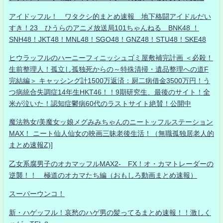
アイドッフル！ ワタクシ的まとめ速報 地下格闘アイドルだい
すき！23 ひうらのアニメ放送局101ちゃんねる BNK48 ！
SNH48！JKT48！MNL48！SGO48！GNZ48！STU48！SKE48
ヒウラッフルのハーニーフィニッシュゴミ屋敷補完計画 ＜必殺！
生前整理人！孤立し孤独死からの～特殊清掃・遺品整理への道F
完結編＞ キャッシング計1500万返済：厨二病借金3500万円！う
つ病統合失調症14年生HKT46！！9期研究生、最後のサイト！全
米が泣いた！認知症鬱病60代のラストサイト絶賛！公開中
魔法熟女/美魔女ッ娘メグみみちゃんのニートッフルステーション
MAX！ ニート仙人仙女の映画三昧老後生活！（無職孤独居老人的
まとめ速報Z)]
乙女系腐男子のオカマッフルMAX2- FX！オ・カマトレーダーの
逆襲！！ 極道のオカマたち編（おもしろ動画まとめ速報）
スーパーウンコ！
新・ハゲッフル！哀愁のハゲ男の髪ってるまとめ速報！！激しく