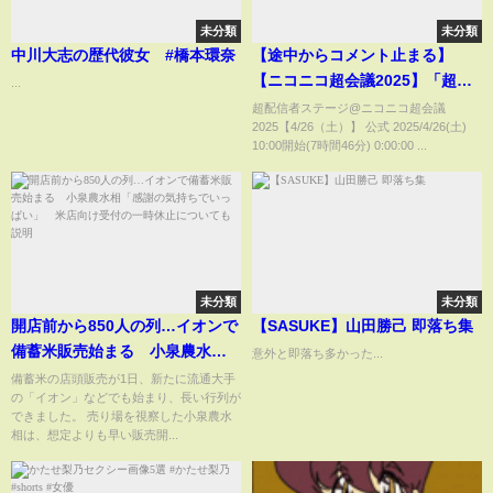
未分類
未分類
中川大志の歴代彼女 #橋本環奈
【途中からコメント止まる】
【ニコニコ超会議2025】「超配
...
信者ステージ@ニコニコ超会議
超配信者ステージ@ニコニコ超会議
2025【4/26（土）】 公式 2025/4/26(土)
2025【4/26（土）】」
10:00開始(7時間46分) 0:00:00 ...
②【2025/4/26】
未分類
未分類
開店前から850人の列…イオンで
【SASUKE】山田勝己 即落ち集
備蓄米販売始まる 小泉農水相
意外と即落ち多かった...
「感謝の気持ちでいっぱい」
備蓄米の店頭販売が1日、新たに流通大手
の「イオン」などでも始まり、長い行列が
米店向け受付の一時休止につい
できました。 売り場を視察した小泉農水
ても説明
相は、想定よりも早い販売開...