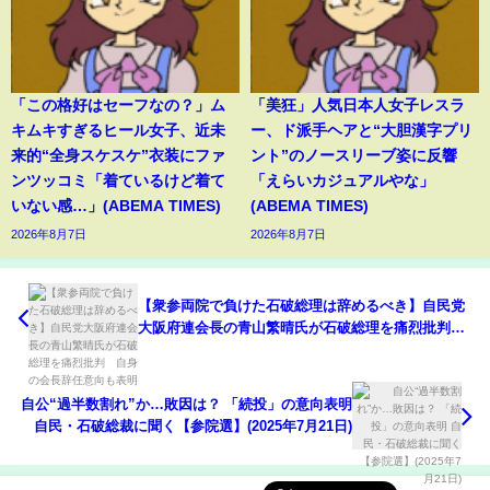
「この格好はセーフなの？」ム
「美狂」人気日本人女子レスラ
キムキすぎるヒール女子、近未
ー、ド派手ヘアと“大胆漢字プリ
来的“全身スケスケ”衣装にファ
ント”のノースリーブ姿に反響
ンツッコミ「着ているけど着て
「えらいカジュアルやな」
いない感…」(ABEMA TIMES)
(ABEMA TIMES)
2026年8月7日
2026年8月7日
【衆参両院で負けた石破総理は辞めるべき】自民党
大阪府連会長の青山繁晴氏が石破総理を痛烈批判
自身の会長辞任意向も表明
自公“過半数割れ”か…敗因は？ 「続投」の意向表明
自民・石破総裁に聞く【参院選】(2025年7月21日)