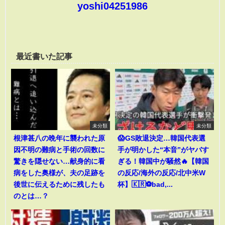
yoshi04251986
最近書いた記事
未分類
未分類
根津甚八の晩年に襲われた原
😱GS敗退決定…韓国代表選
因不明の難病と手術の回数に
手が明かした“本音”がヤバす
驚きを隠せない…献身的に看
ぎる！韓国中が騒然🔥【韓国
病をした奥様が、夫の足跡を
の反応/海外の反応/北中米W
後世に伝えるために残したも
杯】🇰🇷⚽bad,...
のとは…？