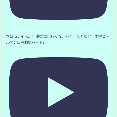
本日 兄が死んだ 葬式には行かなかった などなど 木曜ゴー
ルデン日浦劇場パート7