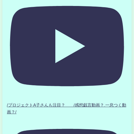
/プロジェクトA子さんも注目？ /感想戯言動画？.一息つく動
画？/