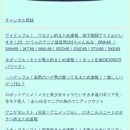
チャンネル登録
アイドッフル！ ワタクシ的まとめ速報 地下格闘アイドルだい
すき！23 ひうらのアニメ放送局101ちゃんねる BNK48 ！
SNH48！JKT48！MNL48！SGO48！GNZ48！STU48！SKE48
タダッフル！ネトゲ廃人的まとめ速報！！ネット乞食DE2000万
パワーズ！
・ハゲッフル！哀愁のハゲ男の髪ってるまとめ速報！！激しくハ
ゲっTEL？
ロボットアニメ！メカと美少女キャラだいすき永遠の非リア充・
非モテ星人 ！あらゆるマニアの為のマニアックサイト
アニゲタレスト（元祖！アニメッフル） ひきこもりニートのオ
ナベ的まとめ速報
ユカ・ヨネッフル！初老的まとめ速報！！大帝イタチにラリアッ