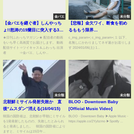
金バエ
未分類
【金バエを継ぐ者】しんやっち
【悲報】金欠ワイ、断食を初め
ょ!!怒涛の19蘭目に突入する3月
るももう限界…
13日
★日刊ふわっちマガジン★ 配信者の動画
c_img_param=; c_img_param=; 1: 以下、
をいち早く高画質でお届けします。 動画
名無しにかわりましてネギ速がお送りしま
配信サイト⇒ツイキャス＆ふわっち 出演
す 2024/01/06(土) 1...
者 ⇒金バエ、しんや...
未分類
未分類
北朝鮮ミサイル発射失敗か 直
BLOO - Downtown Baby
後“ムスダン”消える(16/04/15)
[Official Music Video]
韓国の国防省は、北朝鮮が早朝にミサイル
BLOO - Downtown Baby ▶Apple Music -
を1発発射したものの、失敗したとみられ
https://apple.co/2Yybzmo ▶Spotify ...
ると発表しました。 韓国の国防省により
ますと、ミサイルは15日午...