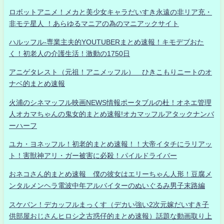
ロボットアニメ！メカと美少女キャラだいすき永遠の非リア充・
非モテ星人 ！あらゆるマニアの為のマニアックサイト
ハルッフル-専業主夫的YOUTUBERまとめ速報！キモデブおた
く！初老人の介護生活！激動の1750日
アニゲタレスト（元祖！アニメッフル） ひきこもりニートのオ
ナベ的まとめ速報
火浦のシネマッフル映画NEWS情報ポータブルの杜！オネエ管理
人オカマちゃんの鬼女的まとめ速報!オカマッフルアタックナンバ
ーハーフ
ユカ・ヨネッフル！初老的まとめ速報！！大帝イタチにラリアッ
ト！害獣神アリ・ガー被害に必殺！パイルドライバー
おネコさん的まとめ速報 僕の彼女はエリーちゃん人形！豆腐メ
ンタルメンヘラ電波中年アルバイターのぬいぐるみ男子末路編
スケバン！デカッフルまっくす（デカい強い2次元嫁だいすき子
供部屋おじさんヒロシ之古惑仔的まとめ速報）話題な動画取り上