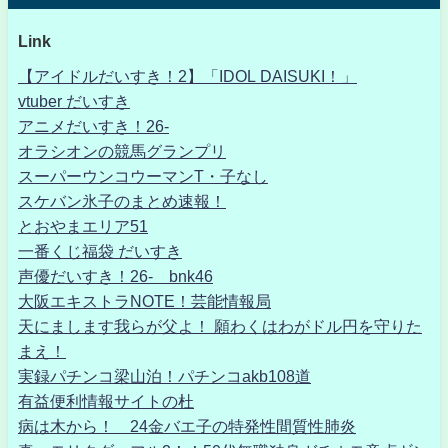
Link
【アイドルだいすき！2】「IDOL DAISUKI！」
vtuber だいすき
アニメだいすき！26-
オラシオンの競馬グランプリ
スーパーウンコウーマンT・子なし
スケバン氷子のまとめ速報！
とおやまエリア51
一番くじ福袋 だいすき
声優だいすき！26- bnk46
大阪エキストラNOTE！芸能情報局
天にまします我らが父よ！ 願わくはわがドル円を守りた
まえ！
実録パチンコ梁山泊！パチンコakb108道
有益便利情報サイトの杜
病は木から！ 24金バエ子の特発性間質性肺炎