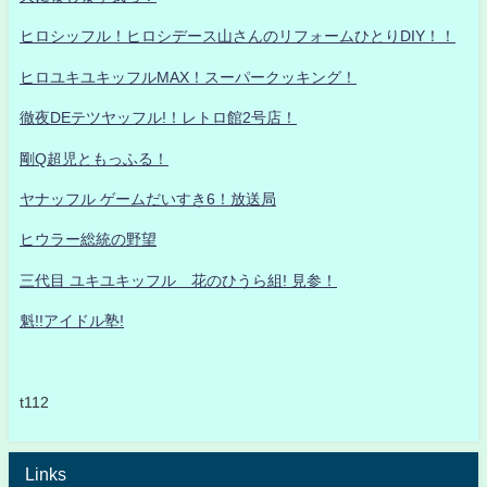
ヒロシッフル！ヒロシデース山さんのリフォームひとりDIY！！
ヒロユキユキッフルMAX！スーパークッキング！
徹夜DEテツヤッフル!！レトロ館2号店！
剛Q超児ともっふる！
ヤナッフル ゲームだいすき6！放送局
ヒウラー総統の野望
三代目 ユキユキッフル 花のひうら組! 見参！
魁!!アイドル塾!
t112
Links