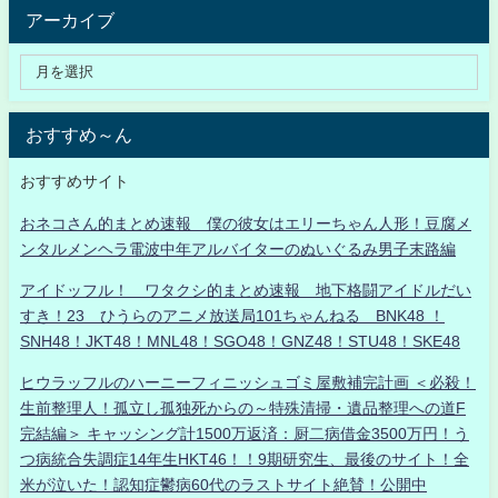
アーカイブ
おすすめ～ん
おすすめサイト
おネコさん的まとめ速報 僕の彼女はエリーちゃん人形！豆腐メ
ンタルメンヘラ電波中年アルバイターのぬいぐるみ男子末路編
アイドッフル！ ワタクシ的まとめ速報 地下格闘アイドルだい
すき！23 ひうらのアニメ放送局101ちゃんねる BNK48 ！
SNH48！JKT48！MNL48！SGO48！GNZ48！STU48！SKE48
ヒウラッフルのハーニーフィニッシュゴミ屋敷補完計画 ＜必殺！
生前整理人！孤立し孤独死からの～特殊清掃・遺品整理への道F
完結編＞ キャッシング計1500万返済：厨二病借金3500万円！う
つ病統合失調症14年生HKT46！！9期研究生、最後のサイト！全
米が泣いた！認知症鬱病60代のラストサイト絶賛！公開中