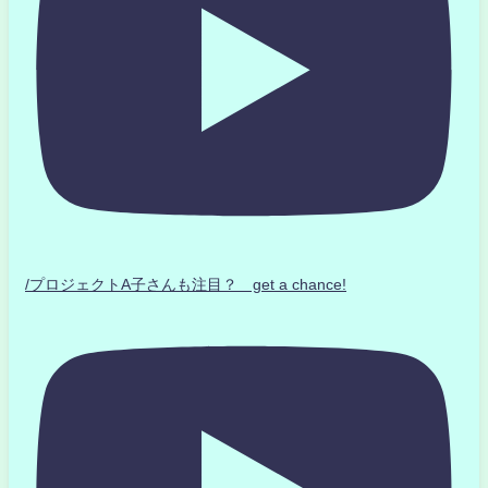
/プロジェクトA子さんも注目？ get a chance!