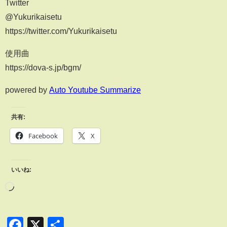
Twitter
@Yukurikaisetu
https://twitter.com/Yukurikaisetu
使用曲
https://dova-s.jp/bgm/
powered by
Auto Youtube Summarize
共有:
Facebook
X
いいね:
Facebook
X
共