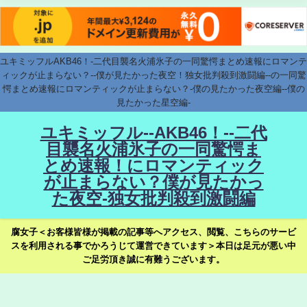
ユキミッフルAKB46！-二代目襲名火浦氷子の一同驚愕まとめ速報にロマンテ
ィックが止まらない？--僕が見たかった夜空！独女批判殺到激闘編--の一同驚
愕まとめ速報にロマンティックが止まらない？-僕の見たかった夜空編--僕の
見たかった星空編-
ユキミッフル--AKB46！--二代
目襲名火浦氷子の一同驚愕ま
とめ速報！にロマンティック
が止まらない？僕が見たかっ
た夜空-独女批判殺到激闘編
腐女子＜お客様皆様が掲載の記事等へアクセス、閲覧、こちらのサービ
スを利用される事でかろうじて運営できています＞本日は足元が悪い中
ご足労頂き誠に有難うございます。