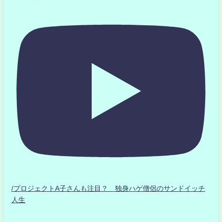
/プロジェクトA子さんも注目？ 独身ハゲ僧侶のサンドイッチ
人生