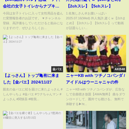
会社の女子トイレからナプキン
【2chスレ】【5chスレ】
を大量に盗んだのがバレた
今回は女子トイレに入って女性用品を盗ん
1:名無しさん＠お腹いっぱい
だ変態報告者のお話です。 ▼チャンネル
2025.07.16(Wed) 外人免許,逝くｗ【2chま
ww【ゆっくり】
登録、高評価をしていただけると励みにな
とめ】【2chスレ】【5chスレ】って動画
りますので、ぜひよろしくお...
が話題らしい...
金バエ
AKB48
【よっさん】トップ亀有に来ま
ニャーKB with ツチノコパンダ /
した【金バエ】2024/11/27
アイドルはウーニャニャの件
親友の金バエに杖を届けに来たよっさん #
ニャーKB with ツチノコパンダが、広告な
しんやっちょ #金バエ #ウナちゃんマン #
しで全曲聴き放題【AWA/無料】 曲をダウ
よっさん #関慎吾 #唯我...
ンロードして、圏外でも聴ける。 無料で
体験する▶ht...