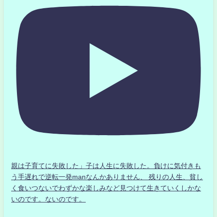
親は子育てに失敗した」子は人生に失敗した。負けに気付きも
う手遅れで逆転一発manなんかありません、 残りの人生、貧し
く食いつないでわずかな楽しみなど見つけて生きていくしかな
いのです。ないのです。