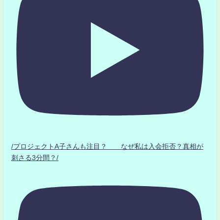
/プロジェクトA子さんも注目？ なぜ私は入会拒否？真相が
刺さる3分間？/