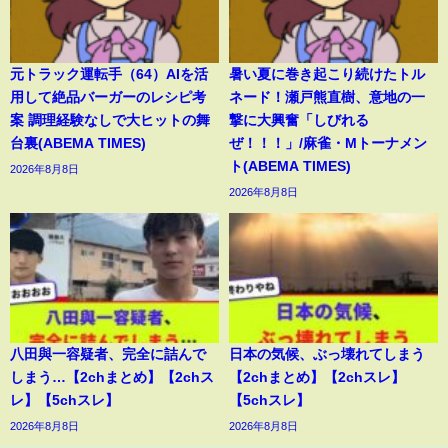
元トラック運転手（64）AIを活
暑い夏に巻き起こり続けたトル
用して絶品バーガーのレシピ考
ネード！瀬戸熊直樹、意地の一
案 調理経験なしで大ヒットの舞
撃に大興奮「しびれる
台裏(ABEMA TIMES)
ぜ！！！」/麻雀・Mトーナメン
ト(ABEMA TIMES)
2026年8月8日
2026年8月8日
八田與一容疑者、完全に詰んで
日本の気候、ぶっ壊れてしまう
しまう…【2chまとめ】【2chス
【2chまとめ】【2chスレ】
レ】【5chスレ】
【5chスレ】
2026年8月8日
2026年8月8日