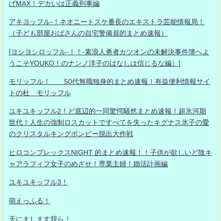
げMAX！デカいは正義刑事編
アキヨッフル-！ネオニートスケ番長のエキストラ芸能情報局！
（子ども部屋おばさんの自宅警備員的まとめ速報）
[ヨシヨシロッフル-！！-素浪人勇者カツオンの未解決事件簿へよ
うこそYOUKO！のナンノ洋子のはなしは信じるな編）]
モリッフル！ 50代無職独身的まとめ速報！有益便利情報サイ
トの杜 モリッフル
ユキユキッフル2！ど底辺的一同驚愕騒然まとめ速報！超氷河期
世代！人生の強制ロスカットですべてを失ったキグナス氷子の愛
のクリスタルキングボンビー脱出大作戦
ヒロコンプレックスNIGHT 的まとめ速報！！子供が欲しいど陰キ
ャアラフィフ女子のめざせ！専業主婦！婚活計画編
ユキユキッフル3！
萌えっふる！
天にまします我ら！