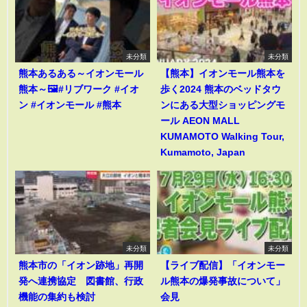
未分類
未分類
熊本あるある～イオンモール
【熊本】イオンモール熊本を
熊本～🖼️#リブワーク #イオ
歩く2024 熊本のベッドタウ
ン #イオンモール #熊本
ンにある大型ショッピングモ
ール AEON MALL
KUMAMOTO Walking Tour,
Kumamoto, Japan
未分類
未分類
熊本市の「イオン跡地」再開
【ライブ配信】「イオンモー
発へ連携協定 図書館、行政
ル熊本の爆発事故について」
機能の集約も検討
会見