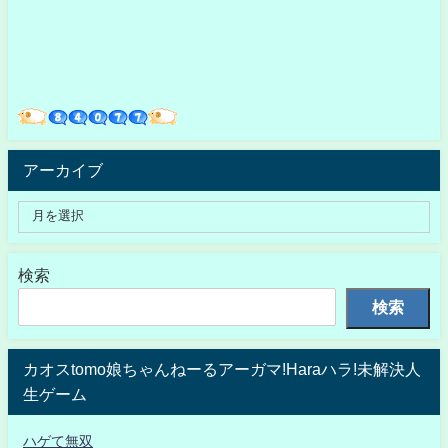
アーカイブ
検索
検索
カオスtomo娘ちゃんねーるアーガマ!Haraハラ!未解決人
生ゲーム
ハゲて無双