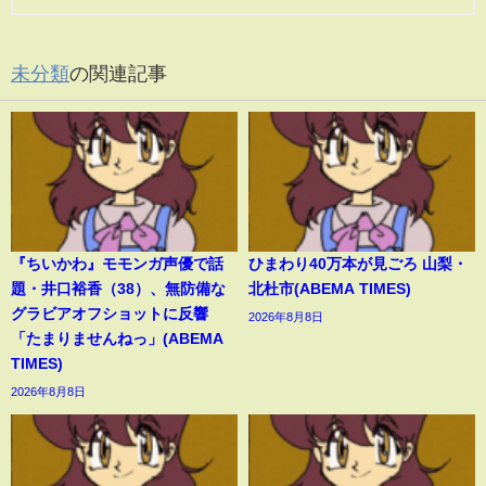
未分類
の関連記事
『ちいかわ』モモンガ声優で話
ひまわり40万本が見ごろ 山梨・
題・井口裕香（38）、無防備な
北杜市(ABEMA TIMES)
グラビアオフショットに反響
2026年8月8日
「たまりませんねっ」(ABEMA
TIMES)
2026年8月8日