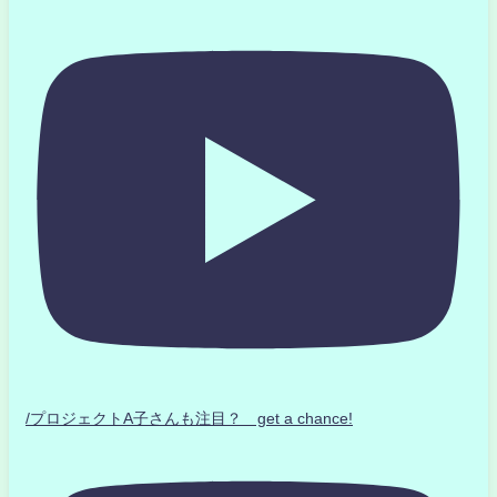
/プロジェクトA子さんも注目？ get a chance!