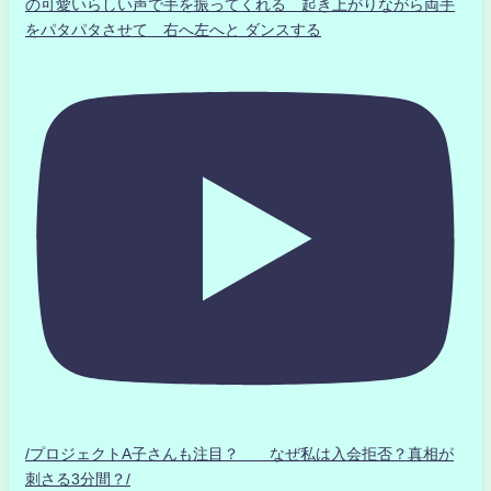
の可愛いらしい声で手を振ってくれる 起き上がりながら両手
をパタパタさせて 右へ左へと ダンスする
/プロジェクトA子さんも注目？ なぜ私は入会拒否？真相が
刺さる3分間？/