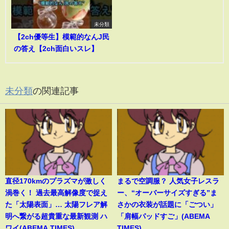
未分類
【2ch優等生】模範的なんJ民
の答え【2ch面白いスレ】
未分類
の関連記事
直径170kmのプラズマが激しく
まるで空調服？ 人気女子レスラ
渦巻く！ 過去最高解像度で捉え
ー、“オーバーサイズすぎる”ま
た「太陽表面」… 太陽フレア解
さかの衣装が話題に「ごつい」
明へ繋がる超貴重な最新観測 ハ
「肩幅パッドすご」(ABEMA
ワイ(ABEMA TIMES)
TIMES)