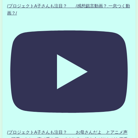
/プロジェクトA子さんも注目？ /感想戯言動画？.一息つく動
画？/
/プロジェクトA子さんも注目？ お母さんだよ とアニメ声