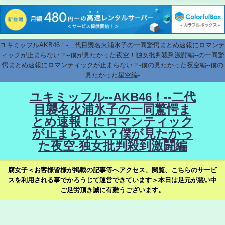
ユキミッフルAKB46！-二代目襲名火浦氷子の一同驚愕まとめ速報にロマンテ
ィックが止まらない？--僕が見たかった夜空！独女批判殺到激闘編--の一同驚
愕まとめ速報にロマンティックが止まらない？-僕の見たかった夜空編--僕の
見たかった星空編-
ユキミッフル--AKB46！--二代
目襲名火浦氷子の一同驚愕ま
とめ速報！にロマンティック
が止まらない？僕が見たかっ
た夜空-独女批判殺到激闘編
腐女子＜お客様皆様が掲載の記事等へアクセス、閲覧、こちらのサービ
スを利用される事でかろうじて運営できています＞本日は足元が悪い中
ご足労頂き誠に有難うございます。