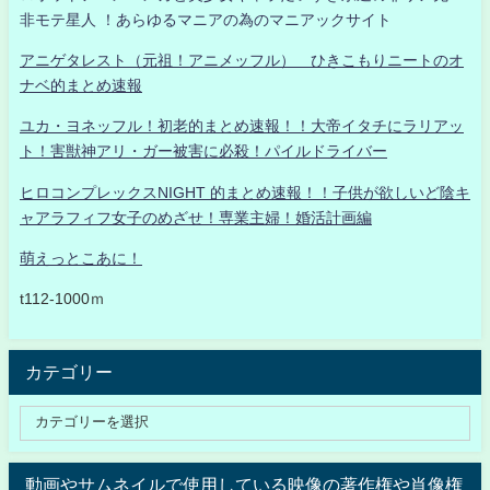
非モテ星人 ！あらゆるマニアの為のマニアックサイト
アニゲタレスト（元祖！アニメッフル） ひきこもりニートのオ
ナベ的まとめ速報
ユカ・ヨネッフル！初老的まとめ速報！！大帝イタチにラリアッ
ト！害獣神アリ・ガー被害に必殺！パイルドライバー
ヒロコンプレックスNIGHT 的まとめ速報！！子供が欲しいど陰キ
ャアラフィフ女子のめざせ！専業主婦！婚活計画編
萌えっとこあに！
t112-1000ｍ
カテゴリー
動画やサムネイルで使用している映像の著作権や肖像権