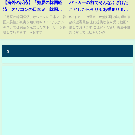
【海外の反応】「発展の韓国経
パトカーの前でそんなふざけた
済、オワコンの日本ｗ」韓国人
ことしたらそりゃあ捕まります
男性が真実を知り絶叫！！
わな…自業自得…反省しなさい
「発展の韓国経済、オワコンの日本ｗ」韓
#パトカー #警察 #危険運転煽り運転事
国人男性が真実を知り絶叫！！ でっかい
故撲滅委員会 主に提供映像を元に動画作
キズナでは実話を元にしたストーリーを再
成しております ご理解ください 撮影車批
現して行きます。 ■おすす...
判に対してはヒヤリング...
s