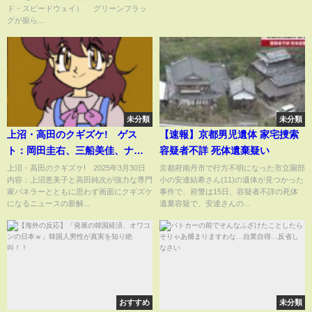
ド・スピードウェイ） グリーンフラッ
(ABEMA TIMES)
グが振ら...
未分類
未分類
上沼・高田のクギズケ! ゲス
【速報】京都男児遺体 家宅捜索
ト：岡田圭右、三船美佳、ナジ
容疑者不詳 死体遺棄疑い
ャ・グランディーバ、アントニ
上沼・高田のクギズケ! 2025年3月30日
京都府南丹市で行方不明になった市立園部
内容：上沼恵美子と高田純次が強力な専門
小の安達結希さん(11)の遺体が見つかった
ー 3月30日
家パネラーとともに思わず画面にクギズケ
事件で、府警は15日、容疑者不詳の死体
になるニュースの新解...
遺棄容疑で、安達さんの...
おすすめ
未分類