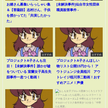
お婿さん募集いらっしゃい集
[未解決事件]仙台市女性団体
＆【菩薩顔】志村けん、子供
職員殺害事件 -
を授かってた「共演したかっ
た」
おすすめ
おすすめ
プロジェクトA子さんも注
プロジェクトA子さんほしい
目！【未解決事件】誰かが嘘
物リスト公開15円から！ ア
をついている 室蘭女子高生失
ウトジュンジ全員稲川 アウ
踪事件一息つく動画！
トレイジ稲川淳二動画！おす
すめアニメ！声優