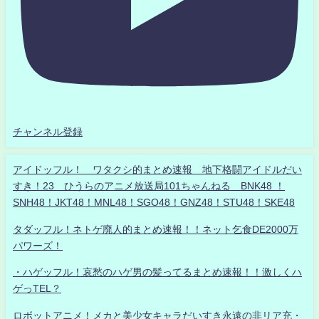
チャンネル登録
アイドッフル！ ワタクシ的まとめ速報 地下格闘アイドルだい
すき！23 ひうらのアニメ放送局101ちゃんねる BNK48 ！
SNH48！JKT48！MNL48！SGO48！GNZ48！STU48！SKE48
タダッフル！ネトゲ廃人的まとめ速報！！ネット乞食DE2000万
パワーズ！
・ハゲッフル！哀愁のハゲ男の髪ってるまとめ速報！！激しくハ
ゲっTEL？
ロボットアニメ！メカと美少女キャラだいすき永遠の非リア充・