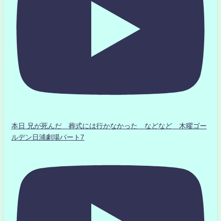
本日 兄が死んだ 葬式には行かなかった などなど 木曜ゴー
ルデン日浦劇場パート7