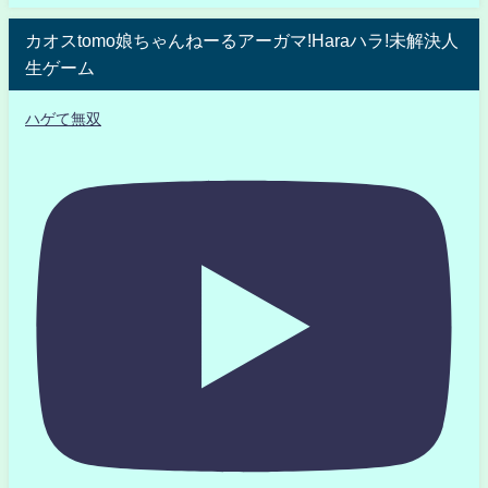
カオスtomo娘ちゃんねーるアーガマ!Haraハラ!未解決人
生ゲーム
ハゲて無双