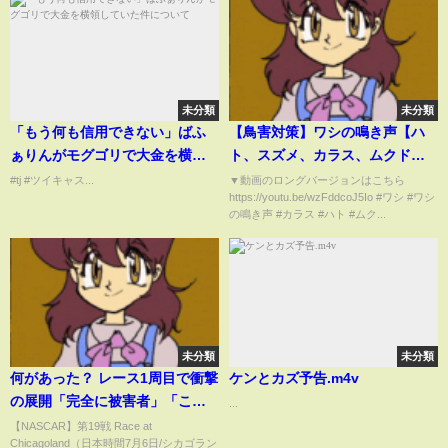
未分類
未分類
「もう何も信用できない」ばふ
【鳥害対策】ワシの鳴き声【ハ
ぁりんがモグゴリで大金を横領
ト、スズメ、カラス、ムクドリ
していた件について
対策に！】
#tj #ツイキャス...
▼動画のロングバージョンはこちら
https://youtu.be/wzFddcoJ5Io #ワシ #ワシ
の鳴き声 #カラス #ハト #ムク...
未分類
未分類
何があった？ レース1周目で衝撃
ケンとカズ予告.m4v
の展開「完全に被害者」「これ
...
は可哀想」まさかの0周リタイア
【NASCAR】第19戦 Race at
Chicagoland（日本時間7月6日/シカゴラン
に放送席＆ネットも同情