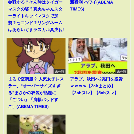
参戦する？そん時はタイガー
新観測 ハワイ(ABEMA
マスクの姿？真央ちゃんスタ
TIMES)
ーライトキッドマスクで加
勢？セコンド？リングネーム
はあらいぐまラスカル真央ね!
未分類
未分類
まるで空調服？ 人気女子レス
アラブ、秋田へ2兆円を投資
ラー、“オーバーサイズすぎ
ｗｗｗｗ【2chまとめ】
る”まさかの衣装が話題に
【2chスレ】【5chスレ】
「ごつい」「肩幅パッドす
ご」(ABEMA TIMES)