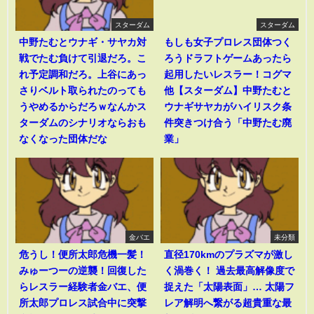
スターダム
スターダム
中野たむとウナギ・サヤカ対
もしも女子プロレス団体つく
戦でたむ負けて引退だろ。こ
ろうドラフトゲームあったら
れ予定調和だろ。上谷にあっ
起用したいレスラー！コグマ
さりベルト取られたのっても
他【スターダム】中野たむと
うやめるからだろｗなんかス
ウナギサヤカがハイリスク条
ターダムのシナリオならおも
件突きつけ合う「中野たむ廃
なくなった団体だな
業」
金バエ
未分類
危うし！便所太郎危機一髪！
直径170kmのプラズマが激し
みゅーつーの逆襲！回復した
く渦巻く！ 過去最高解像度で
らレスラー経験者金バエ、便
捉えた「太陽表面」… 太陽フ
所太郎プロレス試合中に突撃
レア解明へ繋がる超貴重な最