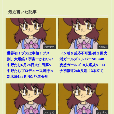
最近書いた記事
おすすめ
AKB48
世界初！ブスは半額！ブス
ドン引き反応不可避-第１回火
割、大爆笑！宇宙一かわいい
浦ガールズメンバー&hur48
中野たむ6月24日大仁田厚&
妄想ガールズ18人選抜&コロ
中野たむプロデュース興行in
ナ初報道2ch反応！3本立て
新木場1st RING 記者会見
おすすめ
おすすめ