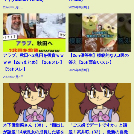
2026年8月8日
2026年8月8日
アラブ、秋田へ2兆円を投資ｗｗ
【2ch優等生】模範的なんJ民の
ｗｗ【2chまとめ】【2chスレ】
答え【2ch面白いスレ】
【5chスレ】
2026年8月8日
2026年8月8日
木下優樹菜さん（38）、“顔出し
「ご夫婦でデートですか」と話
が話題”14歳長女の成長した姿を
題！武井咲（32）、最新の自撮