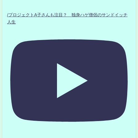
/プロジェクトA子さんも注目？ 独身ハゲ僧侶のサンドイッチ
人生