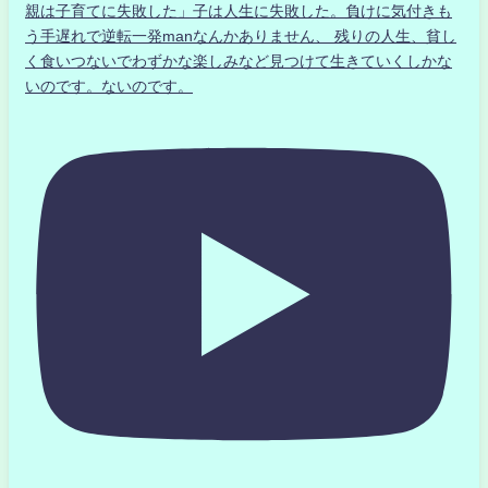
親は子育てに失敗した」子は人生に失敗した。負けに気付きも
う手遅れで逆転一発manなんかありません、 残りの人生、貧し
く食いつないでわずかな楽しみなど見つけて生きていくしかな
いのです。ないのです。