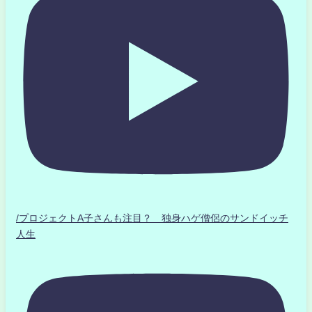
/プロジェクトA子さんも注目？ 独身ハゲ僧侶のサンドイッチ
人生