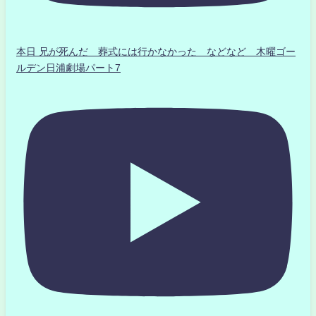
本日 兄が死んだ 葬式には行かなかった などなど 木曜ゴー
ルデン日浦劇場パート7