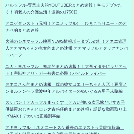
ハルッフル-専業主夫的YOUTUBERまとめ速報！キモデブおた
く！初老人の介護生活！激動の1750日
アニゲタレスト（元祖！アニメッフル） ひきこもりニートのオ
ナベ的まとめ速報
火浦のシネマッフル映画NEWS情報ポータブルの杜！オネエ管理
人オカマちゃんの鬼女的まとめ速報!オカマッフルアタックナンバ
ーハーフ
ユカ・ヨネッフル！初老的まとめ速報！！大帝イタチにラリアッ
ト！害獣神アリ・ガー被害に必殺！パイルドライバー
おネコさん的まとめ速報 僕の彼女はエリーちゃん人形！豆腐メ
ンタルメンヘラ電波中年アルバイターのぬいぐるみ男子末路編
スケバン！デカッフルまっくす（デカい強い2次元嫁だいすき子
供部屋おじさんヒロシ之古惑仔的まとめ速報）話題な動画取り上
げMAX！デカいは正義刑事編
アキヨッフル-！ネオニートスケ番長のエキストラ芸能情報局！