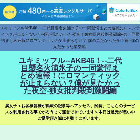
ユキミッフルAKB46！-二代目襲名火浦氷子の一同驚愕まとめ速報にロマンテ
ィックが止まらない？--僕が見たかった夜空！独女批判殺到激闘編--の一同驚
愕まとめ速報にロマンティックが止まらない？-僕の見たかった夜空編--僕の
見たかった星空編-
ユキミッフル--AKB46！--二代
目襲名火浦氷子の一同驚愕ま
とめ速報！にロマンティック
が止まらない？僕が見たかっ
た夜空-独女批判殺到激闘編
腐女子＜お客様皆様が掲載の記事等へアクセス、閲覧、こちらのサービ
スを利用される事でかろうじて運営できています＞本日は足元が悪い中
ご足労頂き誠に有難うございます。