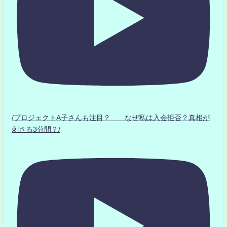
/プロジェクトA子さんも注目？ なぜ私は入会拒否？真相が
刺さる3分間？/