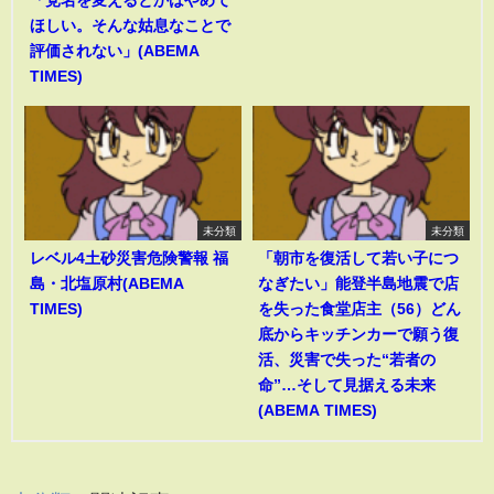
ほしい。そんな姑息なことで
評価されない」(ABEMA
TIMES)
未分類
未分類
レベル4土砂災害危険警報 福
「朝市を復活して若い子につ
島・北塩原村(ABEMA
なぎたい」能登半島地震で店
TIMES)
を失った食堂店主（56）どん
底からキッチンカーで願う復
活、災害で失った“若者の
命”…そして見据える未来
(ABEMA TIMES)