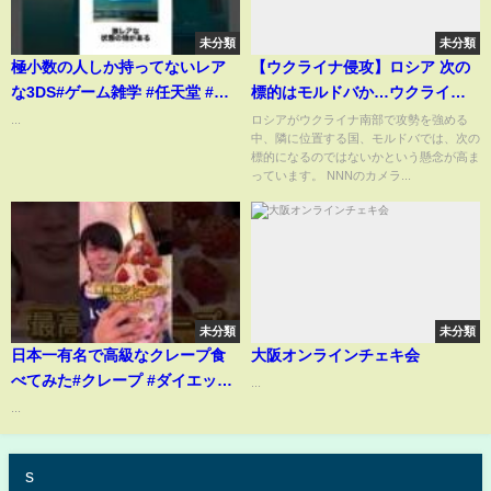
未分類
未分類
極小数の人しか持ってないレア
【ウクライナ侵攻】ロシア 次の
な3DS#ゲーム雑学 #任天堂 #ゲ
標的はモルドバか…ウクライナ
ーム
南部で攻勢強める
...
ロシアがウクライナ南部で攻勢を強める
中、隣に位置する国、モルドバでは、次の
標的になるのではないかという懸念が高ま
っています。 NNNのカメラ...
未分類
未分類
日本一有名で高級なクレープ食
大阪オンラインチェキ会
べてみた#クレープ #ダイエット
...
の見方
...
s