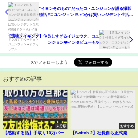
“イヨンそのもの”だったコ・ユンジョンが語る撮影
秘話 #コユンジョン #いつかは賢いレジデント生活 #
韓国ドラマ #オイヨン #インタビュー #韓ドラおすす
め #チョンジュンウォン #オグカップル
【還魂メイキング】仲良しすぎるイジェウク、コユ
ンジョン❤️インタビューも✨
Xでフォローしよう
おすすめの記事
未分類
おすすめ
【感動する話】手取り10万パー
【Switch 2】社長自ら正式発