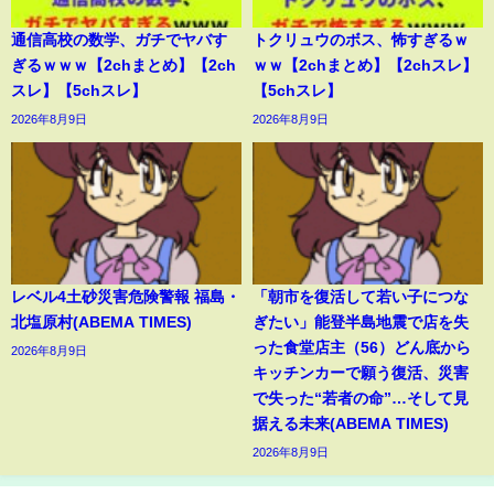
通信高校の数学、ガチでヤバす
トクリュウのボス、怖すぎるｗ
ぎるｗｗｗ【2chまとめ】【2ch
ｗｗ【2chまとめ】【2chスレ】
スレ】【5chスレ】
【5chスレ】
2026年8月9日
2026年8月9日
レベル4土砂災害危険警報 福島・
「朝市を復活して若い子につな
北塩原村(ABEMA TIMES)
ぎたい」能登半島地震で店を失
った食堂店主（56）どん底から
2026年8月9日
キッチンカーで願う復活、災害
で失った“若者の命”…そして見
据える未来(ABEMA TIMES)
2026年8月9日