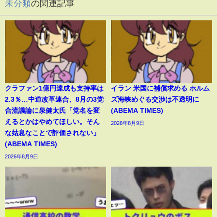
未分類
の関連記事
クラファン1億円達成も支持率は
イラン 米国に補償求める ホルム
2.3％…中道改革連合、8月の3党
ズ海峡めぐる交渉は不透明に
合流議論に泉健太氏「党名を変
(ABEMA TIMES)
えるとかはやめてほしい。そん
2026年8月9日
な姑息なことで評価されない」
(ABEMA TIMES)
2026年8月9日