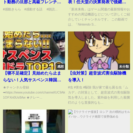
ト勤務の旦那と高級フレンチ
表！任天堂の決算発表で後継機
へ。そこで苦手なママ友に遭遇
についての新情報連発！Switch
#感動きらら #感動する話 #朗読...
「新未来島」はゲーム関連の最新情報やお
すすめの周辺機器などについて詳しくご紹
「店間違えた？ニートが場違い
Onlineとの互換性も？これはも
介していくチャンネルです。 この動画で
ｗ」口を開けた瞬間、シェフが
うPS5 Proに圧勝の予感！【ニン
は、「Nintendo S...
大慌てで旦那に駆け寄り握手す
テンドースイッチ2】
るとママ友「嘘…」【泣ける
話】朗
感想
未分類
【寝不足確定】見始めたら止ま
【虫対策】超音波式害虫駆除機
らない！人気サスペンス韓国ド
を導入！
ラマランキングTOP10
★チャンネル登録
#虫 #害虫 #駆除 我が家で最も困る虫「ム
➡https://www.youtube.com/channel/UC9AkihDya3n-
カデ」の対策として、超音波式の害虫駆除
1OFXn0Us8Aw ★ナレー...
気を導入しました。紫外線を利用した殺菌
灯のような直接的なも...