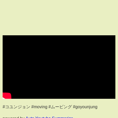
#コユンジョン #moving #ムービング #goyounjung