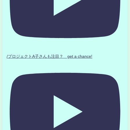
/プロジェクトA子さんも注目？ get a chance!