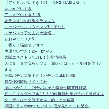
【アイドルだいすき！2】「IDOL DAISUKI！」
vtuber だいすき
アニメだいすき！26-
オラシオンの競馬グランプリ
スーパーウンコウーマンT・子なし
スケバン氷子のまとめ速報！
とおやまエリア51
一番くじ福袋 だいすき
声優だいすき！26- bnk46
大阪エキストラNOTE！芸能情報局
天にまします我らが父よ！ 願わくはわがドル円を守りた
まえ！
実録パチンコ梁山泊！パチンコakb108道
有益便利情報サイトの杜
病は木から！ 24金バエ子の特発性間質性肺炎
真・モリタダッフル2！！50代無職独身ガチホモ童貞ギン
グ・ゲイなー女装子オネエ的まとめ速報
韓国ドラマcinemaだいすき-僕が見たかった星空-