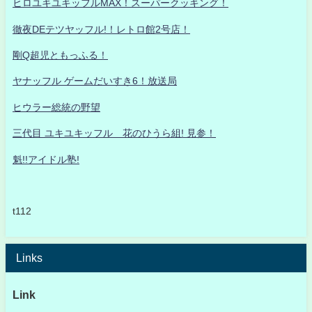
ヒロユキユキッフルMAX！スーパークッキング！
徹夜DEテツヤッフル!！レトロ館2号店！
剛Q超児ともっふる！
ヤナッフル ゲームだいすき6！放送局
ヒウラー総統の野望
三代目 ユキユキッフル 花のひうら組! 見参！
魁!!アイドル塾!
t112
Links
Link