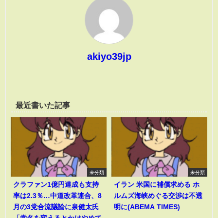
akiyo39jp
最近書いた記事
未分類
未分類
クラファン1億円達成も支持
イラン 米国に補償求める ホ
率は2.3％…中道改革連合、8
ルムズ海峡めぐる交渉は不透
月の3党合流議論に泉健太氏
明に(ABEMA TIMES)
「党名を変えるとかはやめて