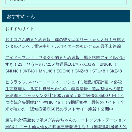
おすすめ～ん
おすすめサイト
おネコさん的まとめ速報 僕の彼女はエリーちゃん人形！豆腐メ
ンタルメンヘラ電波中年アルバイターのぬいぐるみ男子末路編
アイドッフル！ ワタクシ的まとめ速報 地下格闘アイドルだい
すき！23 ひうらのアニメ放送局101ちゃんねる BNK48 ！
SNH48！JKT48！MNL48！SGO48！GNZ48！STU48！SKE48
ヒウラッフルのハーニーフィニッシュゴミ屋敷補完計画 ＜必殺！
生前整理人！孤立し孤独死からの～特殊清掃・遺品整理への道F
完結編＞ キャッシング計1500万返済：厨二病借金3500万円！う
つ病統合失調症14年生HKT46！！9期研究生、最後のサイト！全
米が泣いた！認知症鬱病60代のラストサイト絶賛！公開中
魔法熟女/美魔女ッ娘メグみみちゃんのニートッフルステーション
MAX！ ニート仙人仙女の映画三昧老後生活！（無職孤独居老人的