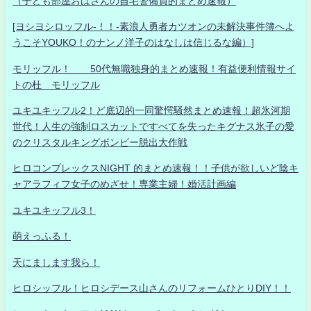
（子ども部屋おばさんの自宅警備員的まとめ速報）
[ヨシヨシロッフル-！！-素浪人勇者カツオンの未解決事件簿へよ
うこそYOUKO！のナンノ洋子のはなしは信じるな編）]
モリッフル！ 50代無職独身的まとめ速報！有益便利情報サイ
トの杜 モリッフル
ユキユキッフル2！ど底辺的一同驚愕騒然まとめ速報！超氷河期
世代！人生の強制ロスカットですべてを失ったキグナス氷子の愛
のクリスタルキングボンビー脱出大作戦
ヒロコンプレックスNIGHT 的まとめ速報！！子供が欲しいど陰キ
ャアラフィフ女子のめざせ！専業主婦！婚活計画編
ユキユキッフル3！
萌えっふる！
天にまします我ら！
ヒロシッフル！ヒロシデース山さんのリフォームひとりDIY！！