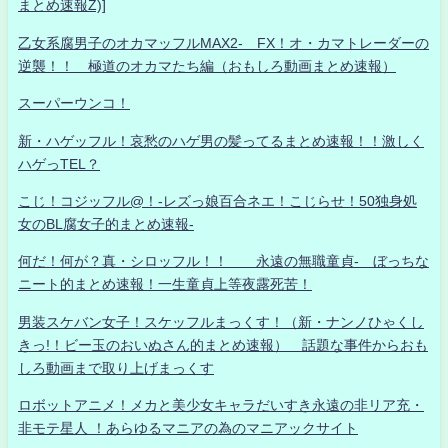
まとめ速報Z)]
乙女系腐男子のオカマッフルMAX2- FX！オ・カマトレーダーの
逆襲！！ 極道のオカマたち編（おもしろ動画まとめ速報）
スーパーウンコ！
新・ハゲッフル！哀愁のハゲ男の髪ってるまとめ速報！！激しく
ハゲっTEL？
こじ！コジッフル@！-レズっ娘百合ネエ！こじらせ！50独身処
女のBL腐女子的まとめ速報-
何だ！何が？真・シロッフル！！ 永遠の無職童貞- ぼっちな
ニート的まとめ速報！一生童貞上等夜露死苦！
男装スケバン女子！スケッフルまっくす！（新・ナンノひゃくし
きっ!！ビー玉のおいぬさん的まとめ速報） 話題な事件からおも
しろ動画まで取り上げまっくす
ロボットアニメ！メカと美少女キャラだいすき永遠の非リア充・
非モテ星人 ！あらゆるマニアの為のマニアックサイト