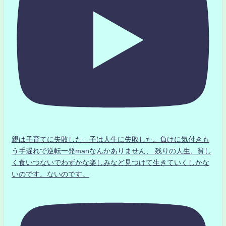
親は子育てに失敗した」子は人生に失敗した。負けに気付きも
う手遅れで逆転一発manなんかありません、 残りの人生、貧し
く食いつないでわずかな楽しみなど見つけて生きていくしかな
いのです。ないのです。