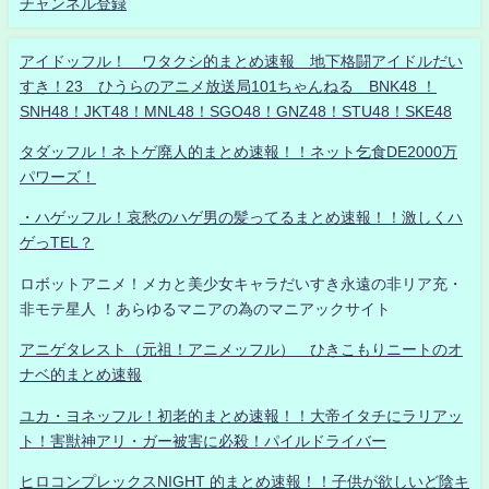
チャンネル登録
アイドッフル！ ワタクシ的まとめ速報 地下格闘アイドルだい
すき！23 ひうらのアニメ放送局101ちゃんねる BNK48 ！
SNH48！JKT48！MNL48！SGO48！GNZ48！STU48！SKE48
タダッフル！ネトゲ廃人的まとめ速報！！ネット乞食DE2000万
パワーズ！
・ハゲッフル！哀愁のハゲ男の髪ってるまとめ速報！！激しくハ
ゲっTEL？
ロボットアニメ！メカと美少女キャラだいすき永遠の非リア充・
非モテ星人 ！あらゆるマニアの為のマニアックサイト
アニゲタレスト（元祖！アニメッフル） ひきこもりニートのオ
ナベ的まとめ速報
ユカ・ヨネッフル！初老的まとめ速報！！大帝イタチにラリアッ
ト！害獣神アリ・ガー被害に必殺！パイルドライバー
ヒロコンプレックスNIGHT 的まとめ速報！！子供が欲しいど陰キ