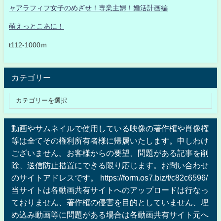
ャアラフィフ女子のめざせ！専業主婦！婚活計画編
萌えっとこあに！
t112-1000ｍ
カテゴリー
動画やサムネイルで使用している映像の著作権や肖像権
等は全てその権利所有者様に帰属いたします。申しわけ
ございません。お客様からの要望、問題がある記事を削
除、送信防止措置にできる限り応じます。お問い合わせ
のサイトアドレスです。 https://form.os7.biz/f/c82c6596/
当サイトは各動画共有サイトへのアップロードは行なっ
ておりません、著作権の侵害を目的としていません、埋
め込み動画等に問題がある場合は各動画共有サイト元へ