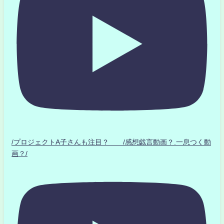
/プロジェクトA子さんも注目？ /感想戯言動画？.一息つく動
画？/