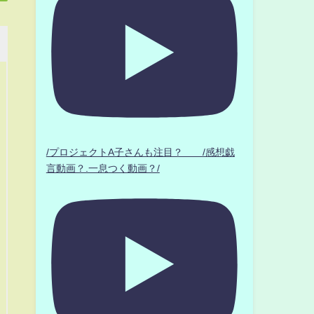
/プロジェクトA子さんも注目？ /感想戯
言動画？.一息つく動画？/