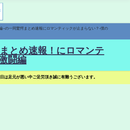
編--の一同驚愕まとめ速報にロマンティックが止まらない？-僕の
驚愕まとめ速報！にロマンテ
激闘編
日は足元が悪い中ご足労頂き誠に有難うございます。