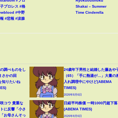
stardom #プロ
Ryokuoushoku
女子プロレス #格
Shakai – Summer
ewblood #中野
Time Cinderella
報 #悲報 #涙腺
史の調べものをし
24歳年下男性と結婚した藤あや
“まさかの回
（65）「手に熱湯が…」大量の
を知りたいね
入れ調理中にやけど(ABEMA
ES)
TIMES)
2026年8月6日
咲コウ 貴重な
日経平均株価 一時1000円超下落
ットに反響「小さ
(ABEMA TIMES)
」「お母さんそっ
2026年8月6日