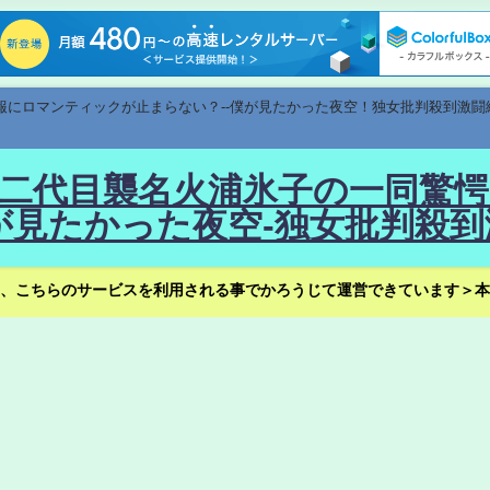
速報にロマンティックが止まらない？--僕が見たかった夜空！独女批判殺到激闘
！--二代目襲名火浦氷子の一同
見たかった夜空-独女批判殺到
、こちらのサービスを利用される事でかろうじて運営できています＞本