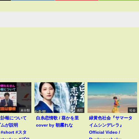
未分類
感想
社会
む訃報について
白糸恋情歌 / 葵かを里
緑黄色社会『サマータ
ダムが説明
cover by 朝霧れな
イムシンデレラ』
s #short #スタ
Official Video /