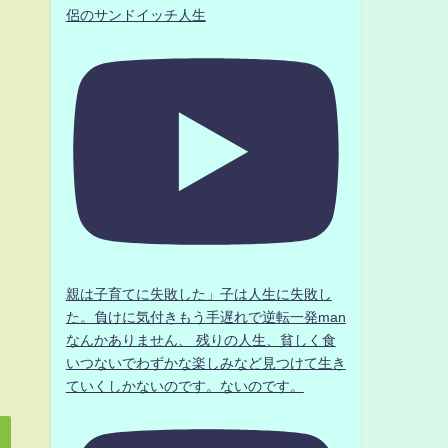
侶のサンドイッチ人生
親は子育てに失敗した」子は人生に失敗し
た。負けに気付きもう手遅れで逆転一発man
なんかありません、 残りの人生、貧しく食
いつないでわずかな楽しみなど見つけて生き
ていくしかないのです。ないのです。