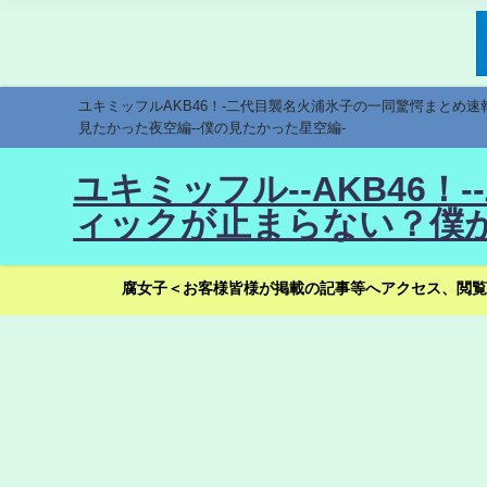
ユキミッフルAKB46！-二代目襲名火浦氷子の一同驚愕まとめ
見たかった夜空編--僕の見たかった星空編-
ユキミッフル--AKB46
ィックが止まらない？僕が
腐女子＜お客様皆様が掲載の記事等へアクセス、閲覧