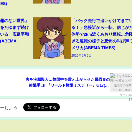
ES)
兵器のない世界』
「バック走行で追いかけてきて
力をたゆまず続け
る！」急接近から一転、信じが
ている」広島平和
体勢で2km近くあおり運転…危
ABEMA
ぎる運転の様子と恐怖の叫び声 
メリカ(ABEMA TIMES)
2026年8月6日
y
夫を洗脳殺人…韓国中を震え上がらせた最恐妻の
衝撃手口!!『ワールド極限ミステリー』8/17(水)
【TBS】
ローしよう