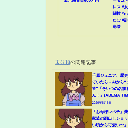
族…懸賞金600万円
ーダム #
レス #
闘技 #n
たむ #訃
崩壊
未分類
の関連記事
千原ジュニア、歴
ていたら→AIから
答”「そいつの名前
ん！」(ABEMA TIM
2026年8月6日
「お母様レベチ」柴
家族の顔出しショ
い頃から可愛い〜