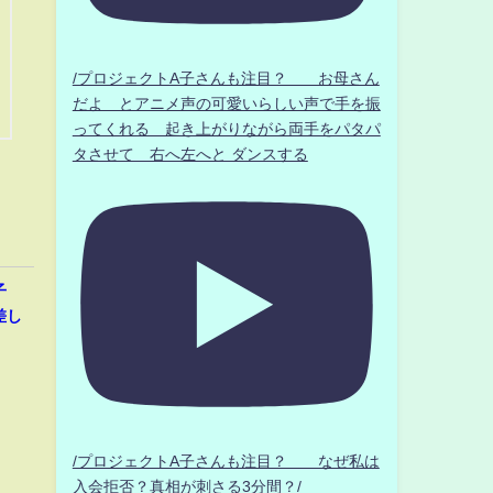
/プロジェクトA子さんも注目？ お母さん
だよ とアニメ声の可愛いらしい声で手を振
ってくれる 起き上がりながら両手をパタパ
タさせて 右へ左へと ダンスする
子
差し
/プロジェクトA子さんも注目？ なぜ私は
入会拒否？真相が刺さる3分間？/