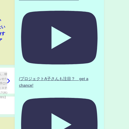
い
たい
険す
ア
/プロジェクトA子さんも注目？ get a
chance!