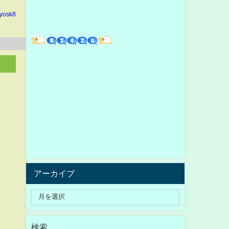
yosk8
アーカイブ
検索