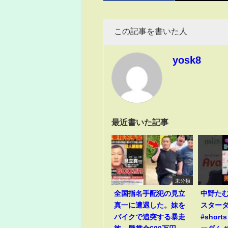
この記事を書いた人
yosk8
最近書いた記事
未分類
全国指名手配犯の見立
中野た
真一に遭遇した。妹を
スター
バイクで追突する暴走
#short