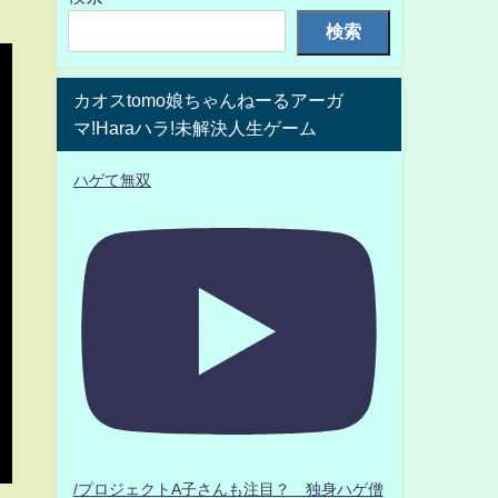
検索
カオスtomo娘ちゃんねーるアーガ
マ!Haraハラ!未解決人生ゲーム
ハゲて無双
/プロジェクトA子さんも注目？ 独身ハゲ僧