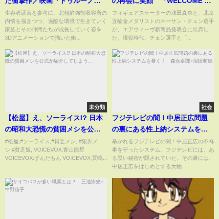
た衝撃作／映画『トゥルーノー
の再会に笑顔 「WELCOME TO
ス』予告編
JAPAN!」(発表会 エアウィーヴ
生存者証言を参考に、北朝鮮強制収容所の
フィギュアスケーターの浅田真央と、北京
内情を描きつつ、過酷な環境で生きていく
五輪金メダリストのネーサン・チェン選手
／浅田真央 ネーサン・チェン)
家族とその仲間たちが成長していく姿を
が、エアウィーヴ新商品発表会に出席し
3Dアニメーションで描いた衝...
た。現役時代、チェン選手と「...
未分類
社会
【松屋】え、ソーライス!? 日本
フジテレビの闇！中居正広問題
の昭和大恐慌の貧困メシを公式
の裏にある性上納システムを暴
が紹介してしまう…
く！ 森永卓郎×深田萌絵
#松屋,#ソーライス,#貧乏メシ, #限界メ
暴かれるフジテレビの闇！中居正広の不祥
シ,#貧乏飯, VOICEVOX:青山龍星
事を守ったシステム。フジテレビには、あ
VOICEVOX:ずんだもん VOICEVOX:冥鳴...
る黒い秘密が隠されていた。その裏には、
中居正広をはじめとする大物...