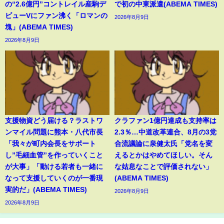
の“2.6億円”コントレイル産駒デ
で初の中東派遣(ABEMA TIMES)
ビューVにファン沸く「ロマンの
2026年8月9日
塊」(ABEMA TIMES)
2026年8月9日
支援物資どう届ける？ラストワ
クラファン1億円達成も支持率は
ンマイル問題に熊本・八代市長
2.3％…中道改革連合、8月の3党
「我々が町内会長をサポート
合流議論に泉健太氏「党名を変
し”毛細血管”を作っていくこと
えるとかはやめてほしい。そん
が大事」「動ける若者も一緒に
な姑息なことで評価されない」
なって支援していくのが一番現
(ABEMA TIMES)
実的だ」(ABEMA TIMES)
2026年8月9日
2026年8月9日