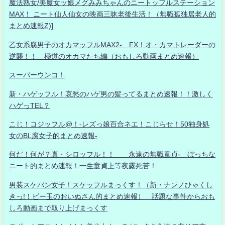
魔法熟女/美魔女ッ娘メグみみちゃんのニートッフルステーション
MAX！ ニート仙人仙女の映画三昧老後生活！（無職孤独居老人的
まとめ速報Z)]
乙女系腐男子のオカマッフルMAX2- FX！オ・カマトレーダーの
逆襲！！ 極道のオカマたち編（おもしろ動画まとめ速報）
スーパーウンコ！
新・ハゲッフル！哀愁のハゲ男の髪ってるまとめ速報！！激しく
ハゲっTEL？
こじ！コジッフル@！-レズっ娘百合ネエ！こじらせ！50独身処
女のBL腐女子的まとめ速報-
何だ！何が？真・シロッフル！！ 永遠の無職童貞- ぼっちな
ニート的まとめ速報！一生童貞上等夜露死苦！
男装スケバン女子！スケッフルまっくす！（新・ナンノひゃくし
きっ!！ビー玉のおいぬさん的まとめ速報） 話題な事件からおも
しろ動画まで取り上げまっくす