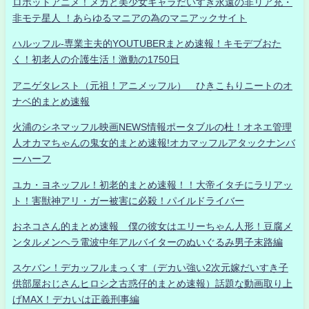
ロボットアニメ！メカと美少女キャラだいすき永遠の非リア充・
非モテ星人 ！あらゆるマニアの為のマニアックサイト
ハルッフル-専業主夫的YOUTUBERまとめ速報！キモデブおた
く！初老人の介護生活！激動の1750日
アニゲタレスト（元祖！アニメッフル） ひきこもりニートのオ
ナベ的まとめ速報
火浦のシネマッフル映画NEWS情報ポータブルの杜！オネエ管理
人オカマちゃんの鬼女的まとめ速報!オカマッフルアタックナンバ
ーハーフ
ユカ・ヨネッフル！初老的まとめ速報！！大帝イタチにラリアッ
ト！害獣神アリ・ガー被害に必殺！パイルドライバー
おネコさん的まとめ速報 僕の彼女はエリーちゃん人形！豆腐メ
ンタルメンヘラ電波中年アルバイターのぬいぐるみ男子末路編
スケバン！デカッフルまっくす（デカい強い2次元嫁だいすき子
供部屋おじさんヒロシ之古惑仔的まとめ速報）話題な動画取り上
げMAX！デカいは正義刑事編