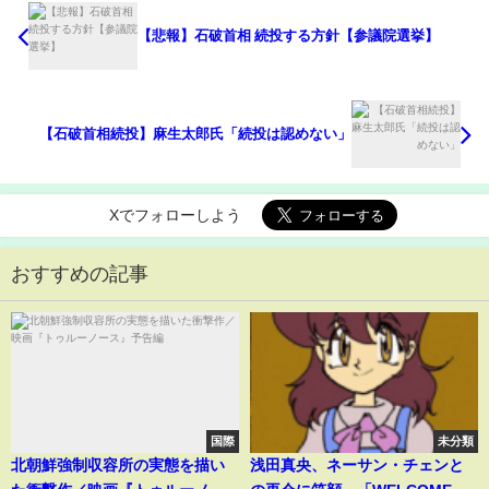
【悲報】石破首相 続投する方針【参議院選挙】
【石破首相続投】麻生太郎氏「続投は認めない」
Xでフォローしよう
おすすめの記事
国際
未分類
北朝鮮強制収容所の実態を描い
浅田真央、ネーサン・チェンと