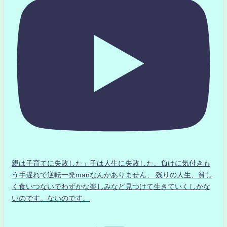
親は子育てに失敗した」子は人生に失敗した。負けに気付きも
う手遅れで逆転一発manなんかありません、 残りの人生、貧し
く食いつないでわずかな楽しみなど見つけて生きていくしかな
いのです。ないのです。