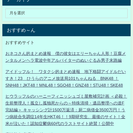
おすすめ～ん
おすすめサイト
おネコさん的まとめ速報 僕の彼女はエリーちゃん人形！豆腐メ
ンタルメンヘラ電波中年アルバイターのぬいぐるみ男子末路編
アイドッフル！ ワタクシ的まとめ速報 地下格闘アイドルだい
すき！23 ひうらのアニメ放送局101ちゃんねる BNK48 ！
SNH48！JKT48！MNL48！SGO48！GNZ48！STU48！SKE48
ヒウラッフルのハーニーフィニッシュゴミ屋敷補完計画 ＜必殺！
生前整理人！孤立し孤独死からの～特殊清掃・遺品整理への道F
完結編＞ キャッシング計1500万返済：厨二病借金3500万円！う
つ病統合失調症14年生HKT46！！9期研究生、最後のサイト！全
米が泣いた！認知症鬱病60代のラストサイト絶賛！公開中