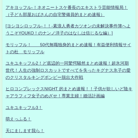
アキヨッフル-！ネオニートスケ番長のエキストラ芸能情報局！
（子ども部屋おばさんの自宅警備員的まとめ速報）
[ヨシヨシロッフル-！！-素浪人勇者カツオンの未解決事件簿へよ
うこそYOUKO！のナンノ洋子のはなしは信じるな編）]
モリッフル！ 50代無職独身的まとめ速報！有益便利情報サイ
トの杜 モリッフル
ユキユキッフル2！ど底辺的一同驚愕騒然まとめ速報！超氷河期
世代！人生の強制ロスカットですべてを失ったキグナス氷子の愛
のクリスタルキングボンビー脱出大作戦
ヒロコンプレックスNIGHT 的まとめ速報！！子供が欲しいど陰キ
ャアラフィフ女子のめざせ！専業主婦！婚活計画編
ユキユキッフル3！
萌えっふる！
天にまします我ら！