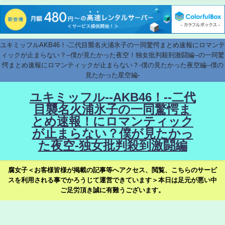
ユキミッフルAKB46！-二代目襲名火浦氷子の一同驚愕まとめ速報にロマンテ
ィックが止まらない？--僕が見たかった夜空！独女批判殺到激闘編--の一同驚
愕まとめ速報にロマンティックが止まらない？-僕の見たかった夜空編--僕の
見たかった星空編-
ユキミッフル--AKB46！--二代
目襲名火浦氷子の一同驚愕ま
とめ速報！にロマンティック
が止まらない？僕が見たかっ
た夜空-独女批判殺到激闘編
腐女子＜お客様皆様が掲載の記事等へアクセス、閲覧、こちらのサービ
スを利用される事でかろうじて運営できています＞本日は足元が悪い中
ご足労頂き誠に有難うございます。