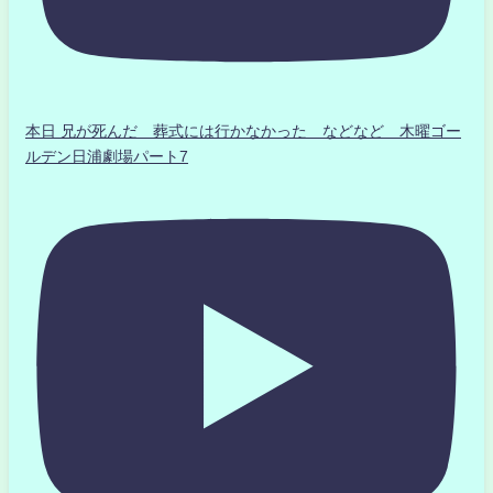
本日 兄が死んだ 葬式には行かなかった などなど 木曜ゴー
ルデン日浦劇場パート7