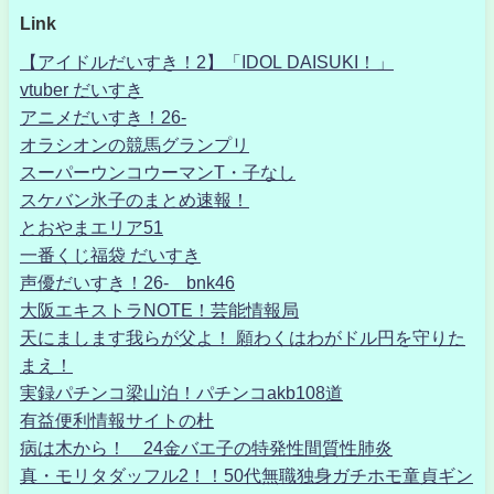
Link
【アイドルだいすき！2】「IDOL DAISUKI！」
vtuber だいすき
アニメだいすき！26-
オラシオンの競馬グランプリ
スーパーウンコウーマンT・子なし
スケバン氷子のまとめ速報！
とおやまエリア51
一番くじ福袋 だいすき
声優だいすき！26- bnk46
大阪エキストラNOTE！芸能情報局
天にまします我らが父よ！ 願わくはわがドル円を守りた
まえ！
実録パチンコ梁山泊！パチンコakb108道
有益便利情報サイトの杜
病は木から！ 24金バエ子の特発性間質性肺炎
真・モリタダッフル2！！50代無職独身ガチホモ童貞ギン