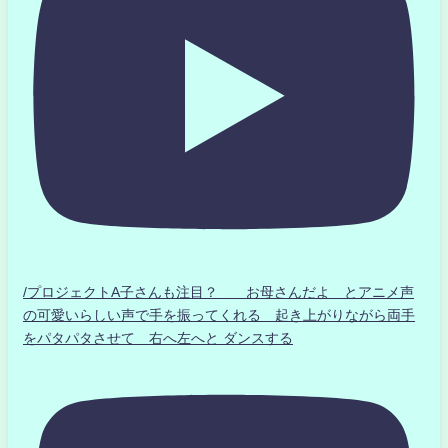
/プロジェクトA子さんも注目？ お母さんだよ とアニメ声
の可愛いらしい声で手を振ってくれる 起き上がりながら両手
をパタパタさせて 右へ左へと ダンスする