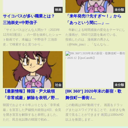
映画
未分類
サイコパスが多い職業とは？
「来年発売!?先すぎ〜！」から
三池崇史×中野信子
「あっという間に…」
→“昔”と“今”の時間感覚の変化
「サイコパスはどんな人間か？（2023年
年齢による時間感覚の変化をテーマにし
12月8日配信）」の一部を抜粋したショー
た漫画が、SNSで話題を集めている。
がまさかの結末(ABEMA TIMES)
ト動画です。本編は「中野信子 三池崇
投稿したのは、漫画家の秀さん
史」で検索すると見つかり...
（@hide_pau）。「なんなら...
社会
未分類
【最新情報】韓国・尹大統領
[8K 360°] 2020年末の新宿・歌
「非常戒厳」解除を表明／野党
舞伎町一番街 /
が大統領の弾劾手続きに入る方
2020.12【QooCam8K】
韓国でおよそ４０年ぶりとなる「非常戒
この動画は360°動画です。 画面をドラッ
厳」を宣言した尹錫悦大統領は4日、会見
グまたはスワイプすることで、お好きな角
針を示す／ 石破総理「特段かつ
を開き宣言を解除すると表明しました。
度で見ることができます 画質は1080sHD
重大な関心を持って注視」 など
ただ、民主化以降の韓国で初め...
以上を推奨します...
【ニュースまとめ】