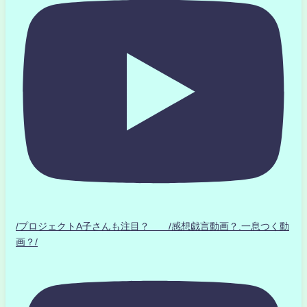
/プロジェクトA子さんも注目？ /感想戯言動画？.一息つく動
画？/