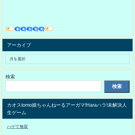
アーカイブ
検索
検索
カオスtomo娘ちゃんねーるアーガマ!Haraハラ!未解決人
生ゲーム
ハゲて無双