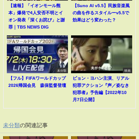
【速報】「イオンモール熊
【Suno AI v5.5】民族音楽風
本」爆発で4人安否不明とイ
の曲を作るスタイルーv5.5で
オン発表「深くお詫び」と謝
効果はどう変わった？
罪｜TBS NEWS DIG
未分類
映画
【フル】FIFAワールドカップ
ピョン・ヨハン主演、リアル
2026帰国会見 森保監督登壇
犯罪アクション『声／姿なき
犯罪者』予告編【2022年10
月7日公開】
未分類
の関連記事