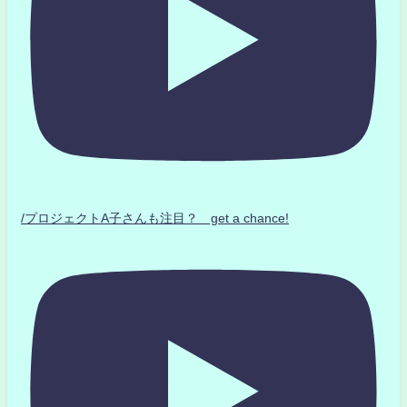
/プロジェクトA子さんも注目？ get a chance!