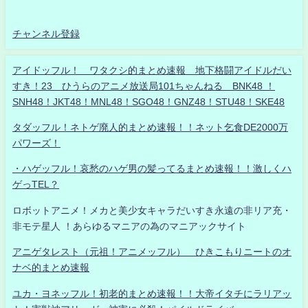
チャンネル登録
アイドッフル！ ワタクシ的まとめ速報 地下格闘アイドルだい
すき！23 ひうらのアニメ放送局101ちゃんねる BNK48 ！
SNH48！JKT48！MNL48！SGO48！GNZ48！STU48！SKE48
タダッフル！ネトゲ廃人的まとめ速報！！ネット乞食DE2000万
パワーズ！
・ハゲッフル！哀愁のハゲ男の髪ってるまとめ速報！！激しくハ
ゲっTEL？
ロボットアニメ！メカと美少女キャラだいすき永遠の非リア充・
非モテ星人 ！あらゆるマニアの為のマニアックサイト
アニゲタレスト（元祖！アニメッフル） ひきこもりニートのオ
ナベ的まとめ速報
ユカ・ヨネッフル！初老的まとめ速報！！大帝イタチにラリアッ