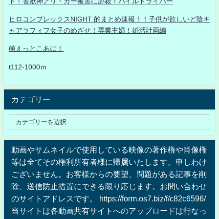
ト！害獣神アリ・ガー被害に必殺！パイルドライバー
ヒロコンプレックスNIGHT 的まとめ速報！！子供が欲しいど陰キ
ャアラフィフ女子のめざせ！専業主婦！婚活計画編
萌えっとこあに！
t112-1000ｍ
カテゴリー
動画やサムネイルで使用している映像の著作権や肖像権
等は全てその権利所有者様に帰属いたします。申しわけ
ございません。お客様からの要望、問題がある記事を削
除、送信防止措置にできる限り応じます。お問い合わせ
のサイトアドレスです。 https://form.os7.biz/f/c82c6596/
当サイトは各動画共有サイトへのアップロードは行なっ