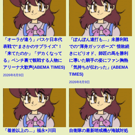
「オーラが違う」バスケ日本代
「ぽんぽん連打も…」未勝利戦
表戦で“まさかのサプライズ”！
での“渾身ガッツポーズ” 惜敗続
「来てたのか」「デカくなって
きにピリオド、師匠の馬を勝利
る」ベンチ裏で観戦する人物に
に導いた騎手の姿にファン胸熱
アリーナ大歓声(ABEMA TIMES)
「気持ちが伝わった」(ABEMA
TIMES)
2026年8月9日
2026年8月9日
「着差以上の…」福永×川田
自衛隊の最新哨戒機が海賊対処