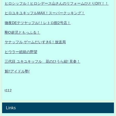
ヒロシッフル！ヒロシデース山さんのリフォームひとりDIY！！
ヒロユキユキッフルMAX！スーパークッキング！
徹夜DEテツヤッフル!！レトロ館2号店！
剛Q超児ともっふる！
ヤナッフル ゲームだいすき6！放送局
ヒウラー総統の野望
三代目 ユキユキッフル 花のひうら組! 見参！
魁!!アイドル塾!
t112
Links