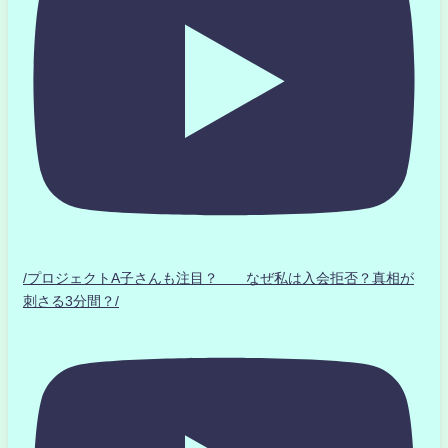
/プロジェクトA子さんも注目？ なぜ私は入会拒否？真相が
刺さる3分間？/