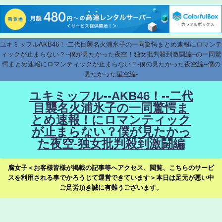
ユキミッフルAKB46！-二代目襲名火浦氷子の一同驚愕まとめ速報にロマンテ
ィックが止まらない？--僕が見たかった夜空！独女批判殺到激闘編--の一同驚
愕まとめ速報にロマンティックが止まらない？-僕の見たかった夜空編--僕の
見たかった星空編-
ユキミッフル--AKB46！--二代
目襲名火浦氷子の一同驚愕ま
とめ速報！にロマンティック
が止まらない？僕が見たかっ
た夜空-独女批判殺到激闘編
腐女子＜お客様皆様が掲載の記事等へアクセス、閲覧、こちらのサービ
スを利用される事でかろうじて運営できています＞本日は足元が悪い中
ご足労頂き誠に有難うございます。