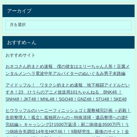
アーカイブ
おすすめ～ん
おすすめサイト
おネコさん的まとめ速報 僕の彼女はエリーちゃん人形！豆腐メ
ンタルメンヘラ電波中年アルバイターのぬいぐるみ男子末路編
アイドッフル！ ワタクシ的まとめ速報 地下格闘アイドルだい
すき！23 ひうらのアニメ放送局101ちゃんねる BNK48 ！
SNH48！JKT48！MNL48！SGO48！GNZ48！STU48！SKE48
ヒウラッフルのハーニーフィニッシュゴミ屋敷補完計画 ＜必殺！
生前整理人！孤立し孤独死からの～特殊清掃・遺品整理への道F
完結編＞ キャッシング計1500万返済：厨二病借金3500万円！う
つ病統合失調症14年生HKT46！！9期研究生、最後のサイト！全