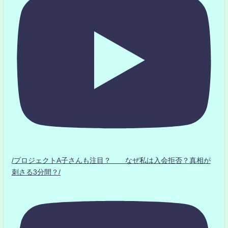
/プロジェクトA子さんも注目？ なぜ私は入会拒否？真相が
刺さる3分間？/