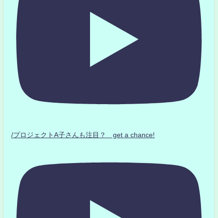
/プロジェクトA子さんも注目？ get a chance!