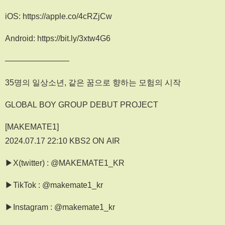
iOS: https://apple.co/4cRZjCw
Android: https://bit.ly/3xtw4G6
————————
35명의 일상소년, 같은 꿈으로 향하는 모험의 시작
GLOBAL BOY GROUP DEBUT PROJECT
[MAKEMATE1]
2024.07.17 22:10 KBS2 ON AIR
▶X(twitter) : @MAKEMATE1_KR
▶TikTok : @makemate1_kr
▶Instagram : @makemate1_kr