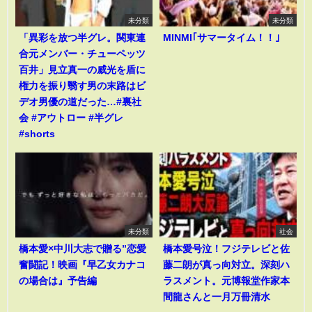
未分類
未分類
「異彩を放つ半グレ。関東連
MINMI｢サマータイム！！｣
合元メンバー・チューペッツ
百井」見立真一の威光を盾に
権力を振り翳す男の末路はビ
デオ男優の道だった…#裏社
会 #アウトロー #半グレ
#shorts
未分類
社会
橋本愛×中川大志で贈る”恋愛
橋本愛号泣！フジテレビと佐
奮闘記！映画『早乙女カナコ
藤二朗が真っ向対立。深刻ハ
の場合は』予告編
ラスメント。元博報堂作家本
間龍さんと一月万冊清水