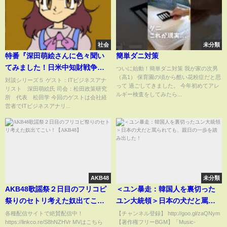
社会
未分類
特番『深田萌絵さんに色々聞い
簡単ダニ対策
てみました！日米中知財戦争、
ついに始動！簡単ダニ対策 我が家の次男
（高1） 保育園の頃から酷い花粉症だと思
杉田発言、真の女性活躍、若者
対談シリーズ５ ゲスト：ITビジネスアナ
って 過ごしてきました。 今年初めてアレ
リスト 深田萌絵氏 司会：松田政策研究
の考え方・・・』ゲスト：ITビジ
ルギー検査をしてみたら...
所 代表 松田学 今回のゲストは会社経
ネスアナリスト 深田萌絵氏
営者でITビジネスアナリ...
AKB48
未分類
AKB48歌謡祭２日目のフリコピ
＜ユン暴走：韓国人を裏切った
祭りのセトリ考えた奴出てこ
ユン大統領＞日本の犬だと罵ら
い！【AKB48】
れても、親日の一歩を踏み出し
各種配信サイトで絶賛配信中！
【チャンネル登録】 http://goo.gl/zaQNym
https://linkco.re/S8hNZHVr MVはこちら
【著作権フリーBGM】「Music-
た！