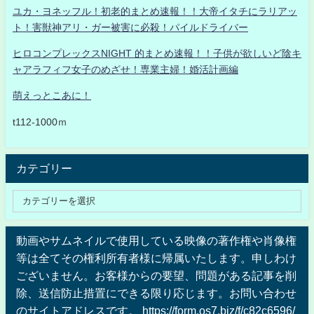
ユカ・ヨネッフル！初老的まとめ速報！！大帝イタチにラリアッ
ト！害獣神アリ・ガー被害に必殺！パイルドライバー
ヒロコンプレックスNIGHT 的まとめ速報！！子供が欲しいど陰キ
ャアラフィフ女子のめざせ！専業主婦！婚活計画編
萌えっとこあに！
t112-1000ｍ
カテゴリー
動画やサムネイルで使用している映像の著作権や肖像権
等は全てその権利所有者様に帰属いたします。申しわけ
ございません。お客様からの要望、問題がある記事を削
除、送信防止措置にできる限り応じます。お問い合わせ
のサイトアドレスです。 https://form.os7.biz/f/c82c6596/