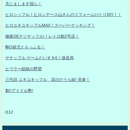
天にまします我ら！
ヒロシッフル！ヒロシデース山さんのリフォームひとりDIY！！
ヒロユキユキッフルMAX！スーパークッキング！
徹夜DEテツヤッフル!！レトロ館2号店！
剛Q超児ともっふる！
ヤナッフル ゲームだいすき6！放送局
ヒウラー総統の野望
三代目 ユキユキッフル 花のひうら組! 見参！
魁!!アイドル塾!
t112