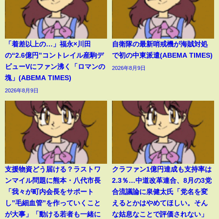
「着差以上の…」福永×川田
自衛隊の最新哨戒機が海賊対処
の“2.6億円”コントレイル産駒デ
で初の中東派遣(ABEMA TIMES)
ビューVにファン沸く「ロマンの
2026年8月9日
塊」(ABEMA TIMES)
2026年8月9日
支援物資どう届ける？ラストワ
クラファン1億円達成も支持率は
ンマイル問題に熊本・八代市長
2.3％…中道改革連合、8月の3党
「我々が町内会長をサポート
合流議論に泉健太氏「党名を変
し”毛細血管”を作っていくこと
えるとかはやめてほしい。そん
が大事」「動ける若者も一緒に
な姑息なことで評価されない」