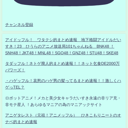
チャンネル登録
アイドッフル！ ワタクシ的まとめ速報 地下格闘アイドルだい
すき！23 ひうらのアニメ放送局101ちゃんねる BNK48 ！
SNH48！JKT48！MNL48！SGO48！GNZ48！STU48！SKE48
タダッフル！ネトゲ廃人的まとめ速報！！ネット乞食DE2000万
パワーズ！
・ハゲッフル！哀愁のハゲ男の髪ってるまとめ速報！！激しくハ
ゲっTEL？
ロボットアニメ！メカと美少女キャラだいすき永遠の非リア充・
非モテ星人 ！あらゆるマニアの為のマニアックサイト
アニゲタレスト（元祖！アニメッフル） ひきこもりニートのオ
ナベ的まとめ速報