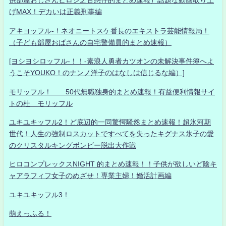
供部屋おじさんヒロシ之古惑仔的まとめ速報）話題な動画取り上
げMAX！デカいは正義刑事編
アキヨッフル-！ネオニートスケ番長のエキストラ芸能情報局！
（子ども部屋おばさんの自宅警備員的まとめ速報）
[ヨシヨシロッフル-！！-素浪人勇者カツオンの未解決事件簿へよ
うこそYOUKO！のナンノ洋子のはなしは信じるな編）]
モリッフル！ 50代無職独身的まとめ速報！有益便利情報サイ
トの杜 モリッフル
ユキユキッフル2！ど底辺的一同驚愕騒然まとめ速報！超氷河期
世代！人生の強制ロスカットですべてを失ったキグナス氷子の愛
のクリスタルキングボンビー脱出大作戦
ヒロコンプレックスNIGHT 的まとめ速報！！子供が欲しいど陰キ
ャアラフィフ女子のめざせ！専業主婦！婚活計画編
ユキユキッフル3！
萌えっふる！