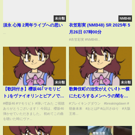
未分類
NMB48
須永 心海 2周年ライブへの思い
衣笠彩実 (NMB48) SR 2025年 5
月26日 07時00分
...
#衣笠彩実 #NMB48...
未分類
未分類
【歌詞付き】櫻坂46｢マモリビ
歌舞伎町の治安がえぐい❗️トー横
ト｣をヴァイオリンとピアノで弾
にたむろするメンヘラの闇を晒
いてみたら美しすぎた！
します
#櫻坂46 #マモリビト #弾いてみた ご視聴
#ブレイキングダウン #breakingdawn #
ありがとうございます！ 今回は、櫻坂46
朝倉未来 #おとはP #山川さゆり #大阪
弾かせていただきました。 初めてこの曲
王将...
を聴いた時にヴァ...