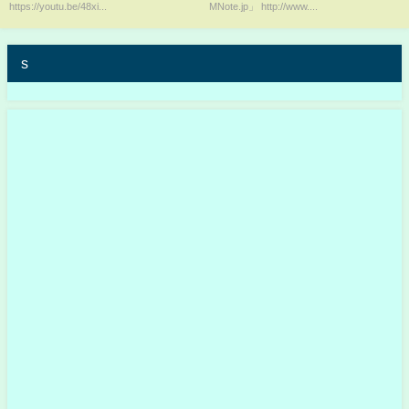
https://youtu.be/48xi...
MNote.jp」 http://www....
s