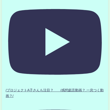
/プロジェクトA子さんも注目？ /感想戯言動画？.一息つく動
画？/