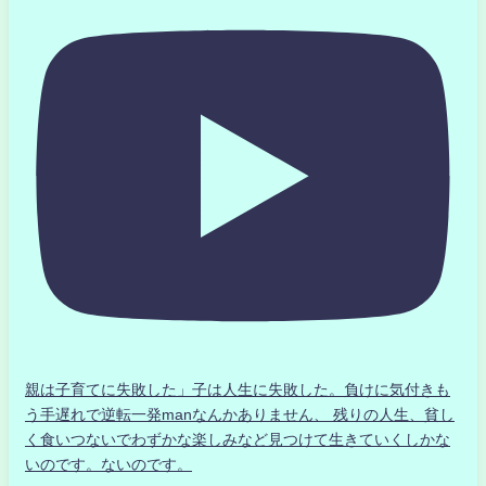
親は子育てに失敗した」子は人生に失敗した。負けに気付きも
う手遅れで逆転一発manなんかありません、 残りの人生、貧し
く食いつないでわずかな楽しみなど見つけて生きていくしかな
いのです。ないのです。