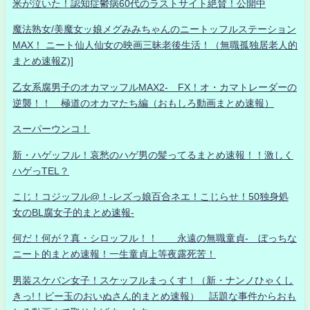
米が泣いた！認知症鬱病60代のラストサイト絶賛！公開中
魔法熟女/美魔女ッ娘メグみみちゃんのニートッフルステーション
MAX！ ニート仙人仙女の映画三昧老後生活！（無職孤独居老人的
まとめ速報Z)]
乙女系腐男子のオカマッフルMAX2- FX！オ・カマトレーダーの
逆襲！！ 極道のオカマたち編（おもしろ動画まとめ速報）
スーパーウンコ！
新・ハゲッフル！哀愁のハゲ男の髪ってるまとめ速報！！激しく
ハゲっTEL？
こじ！コジッフル@！-レズっ娘百合ネエ！こじらせ！50独身処
女のBL腐女子的まとめ速報-
何だ！何が？真・シロッフル！！ 永遠の無職童貞- ぼっちな
ニート的まとめ速報！一生童貞上等夜露死苦！
男装スケバン女子！スケッフルまっくす！（新・ナンノひゃくし
きっ!！ビー玉のおいぬさん的まとめ速報） 話題な事件からおも