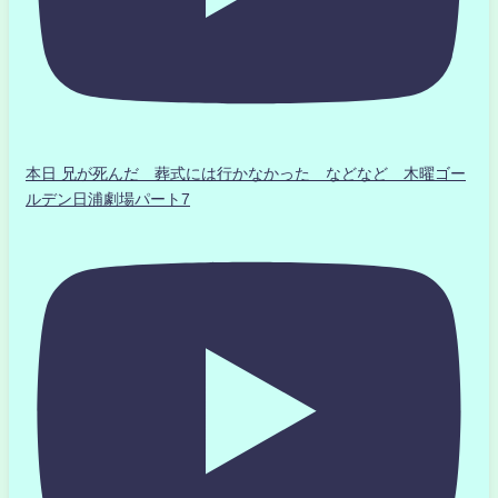
本日 兄が死んだ 葬式には行かなかった などなど 木曜ゴー
ルデン日浦劇場パート7