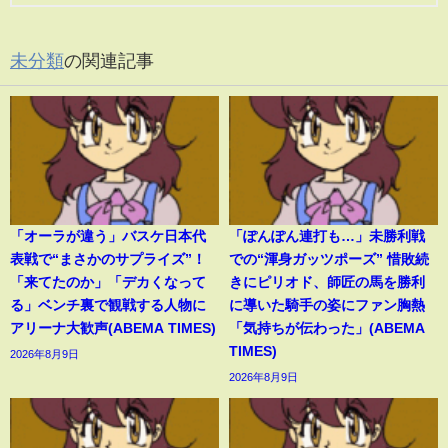
未分類
の関連記事
「オーラが違う」バスケ日本代
「ぽんぽん連打も…」未勝利戦
表戦で“まさかのサプライズ”！
での“渾身ガッツポーズ” 惜敗続
「来てたのか」「デカくなって
きにピリオド、師匠の馬を勝利
る」ベンチ裏で観戦する人物に
に導いた騎手の姿にファン胸熱
アリーナ大歓声(ABEMA TIMES)
「気持ちが伝わった」(ABEMA
TIMES)
2026年8月9日
2026年8月9日