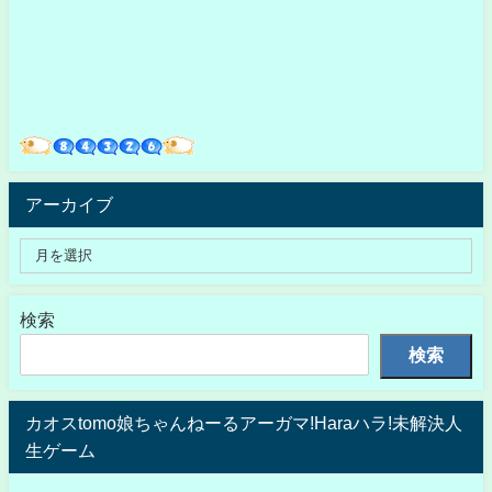
アーカイブ
検索
検索
カオスtomo娘ちゃんねーるアーガマ!Haraハラ!未解決人
生ゲーム