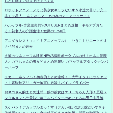
しろ動画まで取り上げまっくす
ロボットアニメ！メカと美少女キャラだいすき永遠の非リア充・
非モテ星人 ！あらゆるマニアの為のマニアックサイト
ハルッフル-専業主夫的YOUTUBERまとめ速報！キモデブおた
く！初老人の介護生活！激動の1750日
アニゲタレスト（元祖！アニメッフル） ひきこもりニートのオ
ナベ的まとめ速報
火浦のシネマッフル映画NEWS情報ポータブルの杜！オネエ管理
人オカマちゃんの鬼女的まとめ速報!オカマッフルアタックナンバ
ーハーフ
ユカ・ヨネッフル！初老的まとめ速報！！大帝イタチにラリアッ
ト！害獣神アリ・ガー被害に必殺！パイルドライバー
おネコさん的まとめ速報 僕の彼女はエリーちゃん人形！豆腐メ
ンタルメンヘラ電波中年アルバイターのぬいぐるみ男子末路編
スケバン！デカッフルまっくす（デカい強い2次元嫁だいすき子