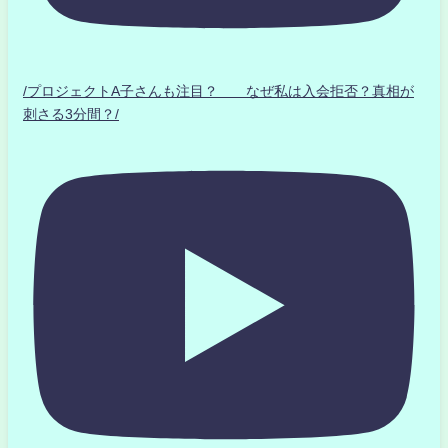
/プロジェクトA子さんも注目？ なぜ私は入会拒否？真相が
刺さる3分間？/