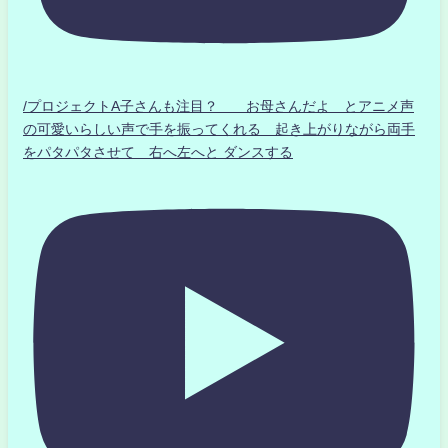
/プロジェクトA子さんも注目？ お母さんだよ とアニメ声
の可愛いらしい声で手を振ってくれる 起き上がりながら両手
をパタパタさせて 右へ左へと ダンスする