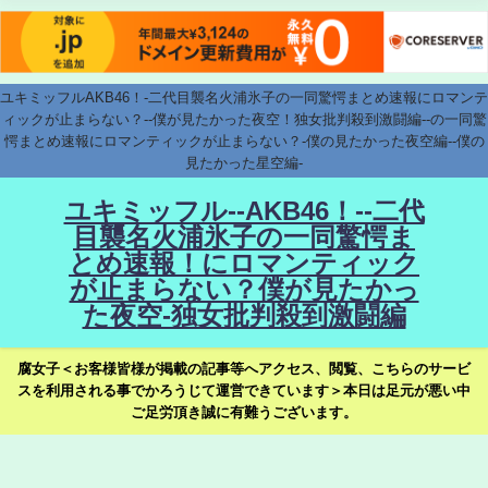
ユキミッフルAKB46！-二代目襲名火浦氷子の一同驚愕まとめ速報にロマンテ
ィックが止まらない？--僕が見たかった夜空！独女批判殺到激闘編--の一同驚
愕まとめ速報にロマンティックが止まらない？-僕の見たかった夜空編--僕の
見たかった星空編-
ユキミッフル--AKB46！--二代
目襲名火浦氷子の一同驚愕ま
とめ速報！にロマンティック
が止まらない？僕が見たかっ
た夜空-独女批判殺到激闘編
腐女子＜お客様皆様が掲載の記事等へアクセス、閲覧、こちらのサービ
スを利用される事でかろうじて運営できています＞本日は足元が悪い中
ご足労頂き誠に有難うございます。