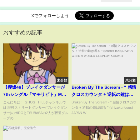
Xでフォローしよう
おすすめの記事
未分類
未分類
【櫻坂46】ブレイクダンサーが
Broken By The Scream - " 感情
7thシングル「マモリビト」MV
クロスカウンタ + 逆転の鐘は鳴
初見リアクション！/ 小島凪紗初
る " (shizuku focus) JAPAN
こんにちは！ GHOST HILLチャンネルで
Broken By The Scream - " 感情クロスカウ
は 現役ストリートダンサー(ブレイクダン
ンタ + 逆転の鐘は鳴る " (shizuku focus)
センターの激アツ3期楽曲がやば
WEEK x WORLD COSPLAY
サー)のHIROとTSUBASAの2人が坂道グル
JAPAN W...
すぎた！！
SUMMIT
ープの...