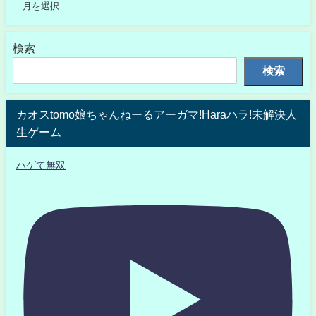
検索
検索
カオスtomo娘ちゃんねーるアーガマ!Haraハラ!未解決人
生ゲーム
ハゲて無双