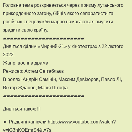
Головна тема розкривається через призму луганського
прикордонного загону, бійців якого сепаратисти та
російські спецслужби марно намагаються змусити
зрадити свою країну.
▰▰▰▰▰▰▰▰▰▰▰▰▰▰▰▰▰▰▰▰▰▰▰
Дивіться фільм «Мирний-21» у кінотеатрах з 22 лютого
2023.
Жанр: воєнна драма
Режисер: Ахтем Сеітаблаєв
В ролях: Андрій Самінін, Максим Девізоров, Павло Лі,
Віктор Жданов, Марія Штофа
▰▰▰▰▰▰▰▰▰▰▰▰▰▰▰▰▰▰▰▰▰▰▰
Дивіться також !!!
► Різдвяні канікули https://www.youtube.com/watch?
v=iG3hKQEmrS4&t=7s