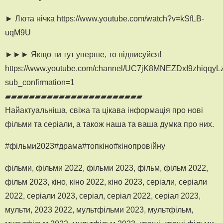
► Люта нічка https://www.youtube.com/watch?v=kSfLB-
uqM9U
►►► Якщо ти тут уперше, то підписуйся!
https://www.youtube.com/channel/UC7jK8MNEZDxI9zhiqqyL
sub_confirmation=1
▰▰▰▰▰▰▰▰▰▰▰▰▰▰▰▰▰▰▰▰▰▰▰
Найактуальніша, свіжа та цікава інформація про нові
фільми та серіали, а також наша та ваша думка про них.
#фільми2023#драма#топкіно#кінопровійну
фільми, фільми 2022, фільми 2023, фільм, фільм 2022,
фільм 2023, кіно, кіно 2022, кіно 2023, серіали, серіали
2022, серіали 2023, серіал, серіал 2022, серіал 2023,
мульти, 2023 2022, мультфільми 2023, мультфільм,