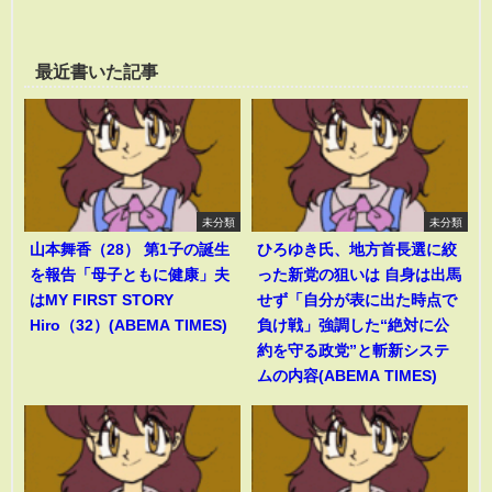
最近書いた記事
未分類
未分類
山本舞香（28） 第1子の誕生
ひろゆき氏、地方首長選に絞
を報告「母子ともに健康」夫
った新党の狙いは 自身は出馬
はMY FIRST STORY
せず「自分が表に出た時点で
Hiro（32）(ABEMA TIMES)
負け戦」強調した“絶対に公
約を守る政党”と斬新システ
ムの内容(ABEMA TIMES)