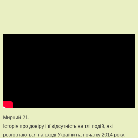
Мирний-21.
Історія про довіру і її відсутність на тлі подій, які
розгортаються на сході України на початку 2014 року.