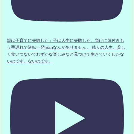
親は子育てに失敗した」子は人生に失敗した。負けに気付きも
う手遅れで逆転一発manなんかありません、 残りの人生、貧し
く食いつないでわずかな楽しみなど見つけて生きていくしかな
いのです。ないのです。