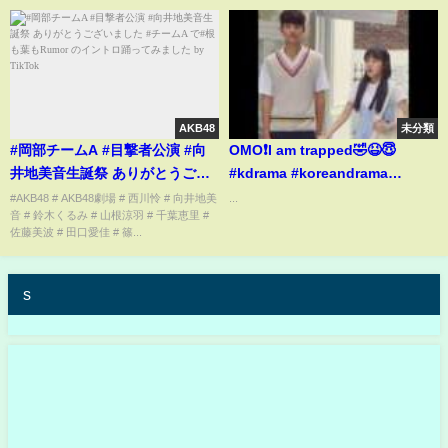
AKB48
未分類
#岡部チームA #目撃者公演 #向
OMO❗️I am trapped🤣😆😇
井地美音生誕祭 ありがとうござ
#kdrama #koreandrama
いました #チームA で#根も葉も
#revengenote
#AKB48 # AKB48劇場 # 西川怜 # 向井地美
...
音 # 鈴木くるみ # 山根涼羽 # 千葉恵里 #
Rumor のイントロ踊ってみまし
佐藤美波 # 田口愛佳 # 篠...
た by TikTok
s