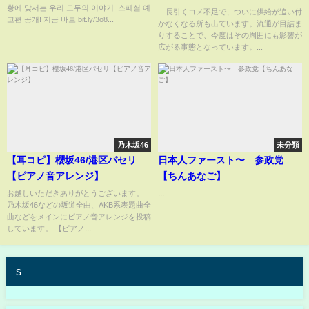
황에 맞서는 우리 모두의 이야기. 스페셜 예
従業員解雇【もっと知りた
長引くコメ不足で、ついに供給が追い付
고편 공개! 지금 바로 bit.ly/3o8...
かなくなる所も出ています。流通が目詰ま
い！】【グッド！モーニング】
りすることで、今度はその周囲にも影響が
(2025年3月25日)
広がる事態となっています。...
乃木坂46
未分類
【耳コピ】櫻坂46/港区パセリ
日本人ファースト〜 参政党
【ピアノ音アレンジ】
【ちんあなご】
お越しいただきありがとうございます。
...
乃木坂46などの坂道全曲、AKB系表題曲全
曲などをメインにピアノ音アレンジを投稿
しています。 【ピアノ...
s