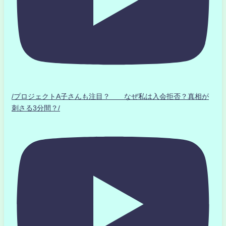
/プロジェクトA子さんも注目？ なぜ私は入会拒否？真相が
刺さる3分間？/