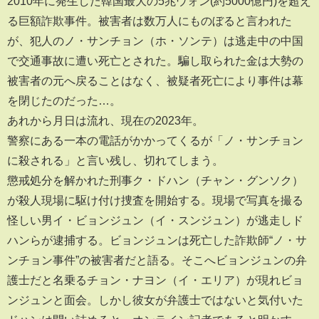
2010年に発生した韓国最大の5兆ウォン(約5000億円)を超え
る巨額詐欺事件。被害者は数万人にものぼると言われた
が、犯人のノ・サンチョン（ホ・ソンテ）は逃走中の中国
で交通事故に遭い死亡とされた。騙し取られた金は大勢の
被害者の元へ戻ることはなく、被疑者死亡により事件は幕
を閉じたのだった…。
あれから月日は流れ、現在の2023年。
警察にある一本の電話がかかってくるが「ノ・サンチョン
に殺される」と言い残し、切れてしまう。
懲戒処分を解かれた刑事ク・ドハン（チャン・グンソク）
が殺人現場に駆け付け捜査を開始する。現場で写真を撮る
怪しい男イ・ビョンジュン（イ・スンジュン）が逃走しド
ハンらが逮捕する。ビョンジュンは死亡した詐欺師“ノ・サ
ンチョン事件”の被害者だと語る。そこへビョンジュンの弁
護士だと名乗るチョン・ナヨン（イ・エリア）が現れビョ
ンジュンと面会。しかし彼女が弁護士ではないと気付いた