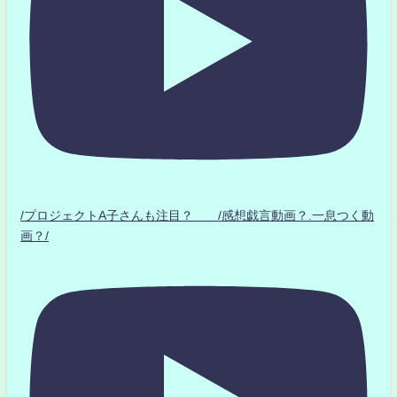
/プロジェクトA子さんも注目？ /感想戯言動画？.一息つく動
画？/