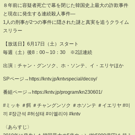
８年前に容疑者死亡で幕を閉じた韓国史上最大の詐欺事件
と現在に発生する連続殺人事件―
1人の刑事が2つの事件に隠された謎と真実を追うクライム
スリラー
【放送日】6月17日（土）スタート
毎週（土）後8：00～10：30 ※2話連続
出演：チャン・グンソク、ホ・ソンテ、イ・エリヤほか
SPページ→https://kntv.jp/kntvspecial/decoy/
番組ページ→https://kntv.jp/program/kn230601/
#ミッキ ＃餌 ＃チャングンソク ＃ホソンテ ＃イエリヤ #미
끼 #장근석 #허성태 #이엘리야 #kntv
〈あらすじ〉