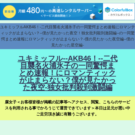
ユキミッフルAKB46！-二代目襲名火浦氷子の一同驚愕まとめ速報にロマンテ
ィックが止まらない？--僕が見たかった夜空！独女批判殺到激闘編--の一同驚
愕まとめ速報にロマンティックが止まらない？-僕の見たかった夜空編--僕の
見たかった星空編-
ユキミッフル--AKB46！--二代
目襲名火浦氷子の一同驚愕ま
とめ速報！にロマンティック
が止まらない？僕が見たかっ
た夜空-独女批判殺到激闘編
腐女子＜お客様皆様が掲載の記事等へアクセス、閲覧、こちらのサービ
スを利用される事でかろうじて運営できています＞本日は足元が悪い中
ご足労頂き誠に有難うございます。