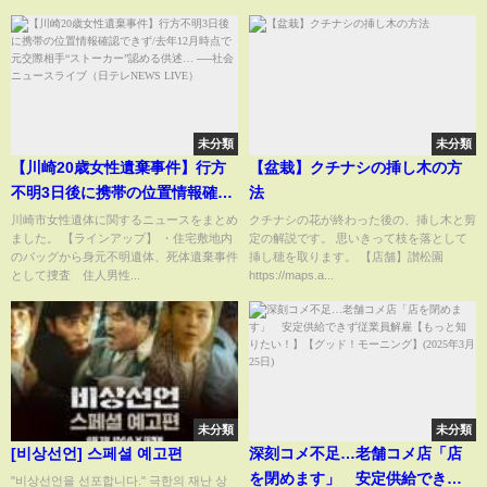
未分類
未分類
【川崎20歳女性遺棄事件】行方
【盆栽】クチナシの挿し木の方
不明3日後に携帯の位置情報確認
法
できず/去年12月時点で元交際相
川崎市女性遺体に関するニュースをまとめ
クチナシの花が終わった後の、挿し木と剪
ました。 【ラインアップ】 ・住宅敷地内
定の解説です。 思いきって枝を落として
手“ストーカー”認める供述… ──
のバッグから身元不明遺体、死体遺棄事件
挿し穂を取ります。 【店舗】讃松園
社会ニュースライブ（日テレ
として捜査 住人男性...
https://maps.a...
NEWS LIVE）
未分類
未分類
[비상선언] 스페셜 예고편
深刻コメ不足…老舗コメ店「店
を閉めます」 安定供給できず
"비상선언을 선포합니다." 극한의 재난 상