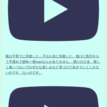
親は子育てに失敗した」子は人生に失敗した。負けに気付きも
う手遅れで逆転一発manなんかありません、 残りの人生、貧し
く食いつないでわずかな楽しみなど見つけて生きていくしかな
いのです。ないのです。