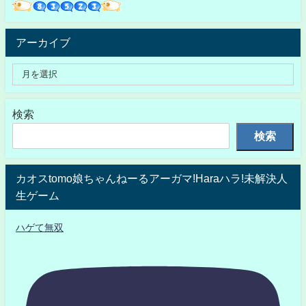
アーカイブ
検索
検索
カオスtomo娘ちゃんねーるアーガマ!Haraハラ!未解決人
生ゲーム
ハゲて無双