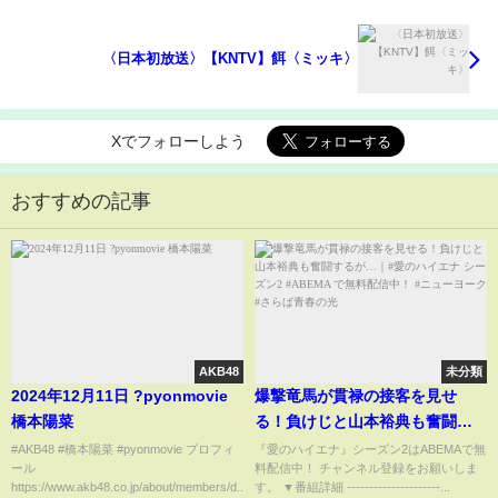
〈日本初放送〉【KNTV】餌〈ミッキ〉
Xでフォローしよう
おすすめの記事
AKB48
未分類
2024年12月11日 ?pyonmovie
爆撃竜馬が貫禄の接客を見せ
橋本陽菜
る！負けじと山本裕典も奮闘す
るが…｜#愛のハイエナ シーズン
#AKB48 #橋本陽菜 #pyonmovie プロフィ
『愛のハイエナ』シーズン2はABEMAで無
ール
料配信中！ チャンネル登録をお願いしま
2 #ABEMA で無料配信中！ #ニ
https://www.akb48.co.jp/about/members/d...
す。 ▼番組詳細 ---------------------...
ューヨーク #さらば青春の光