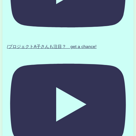
/プロジェクトA子さんも注目？ get a chance!