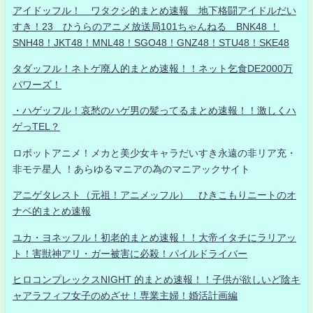
アイドッフル！ ワタクシ的まとめ速報 地下格闘アイドルだい
すき！23 ひうらのアニメ放送局101ちゃんねる BNK48 ！
SNH48！JKT48！MNL48！SGO48！GNZ48！STU48！SKE48
タダッフル！ネトゲ廃人的まとめ速報！！ネット乞食DE2000万
パワーズ！
・ハゲッフル！哀愁のハゲ男の髪ってるまとめ速報！！激しくハ
ゲっTEL？
ロボットアニメ！メカと美少女キャラだいすき永遠の非リア充・
非モテ星人 ！あらゆるマニアの為のマニアックサイト
アニゲタレスト（元祖！アニメッフル） ひきこもりニートのオ
ナベ的まとめ速報
ユカ・ヨネッフル！初老的まとめ速報！！大帝イタチにラリアッ
ト！害獣神アリ・ガー被害に必殺！パイルドライバー
ヒロコンプレックスNIGHT 的まとめ速報！！子供が欲しいど陰キ
ャアラフィフ女子のめざせ！専業主婦！婚活計画編