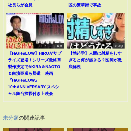
社長らが会見
区の繁華街で事故
映画
未分類
【HiGH&LOW】HIROがサプ
【勃起学】人間は射精をしす
ライズ登場！シリーズ最終章
ぎると何が起きる？医師が徹
製作決定でAKIRA＆NAOTO
底解説
＆白濱亜嵐ら帰還 映画
『HiGH&LOW』
10thANNIVERSARY スペシ
ャル舞台挨拶付き上映会
未分類
の関連記事