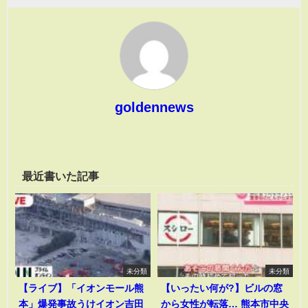
goldennews
最近書いた記事
未分類
未分類
【ライブ】「イオンモール熊
【いったい何が?】ビルの窓
本」爆発事故うけイオン吉田
から女性が転落… 熊本市中央