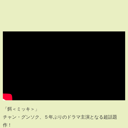
「餌＜ミッキ＞」
チャン・グンソク、５年ぶりのドラマ主演となる超話題
作！