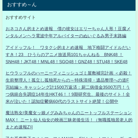
おすすめ～ん
おすすめサイト
おネコさん的まとめ速報 僕の彼女はエリーちゃん人形！豆腐メ
ンタルメンヘラ電波中年アルバイターのぬいぐるみ男子末路編
アイドッフル！ ワタクシ的まとめ速報 地下格闘アイドルだい
すき！23 ひうらのアニメ放送局101ちゃんねる BNK48 ！
SNH48！JKT48！MNL48！SGO48！GNZ48！STU48！SKE48
ヒウラッフルのハーニーフィニッシュゴミ屋敷補完計画 ＜必殺！
生前整理人！孤立し孤独死からの～特殊清掃・遺品整理への道F
完結編＞ キャッシング計1500万返済：厨二病借金3500万円！う
つ病統合失調症14年生HKT46！！9期研究生、最後のサイト！全
米が泣いた！認知症鬱病60代のラストサイト絶賛！公開中
魔法熟女/美魔女ッ娘メグみみちゃんのニートッフルステーション
MAX！ ニート仙人仙女の映画三昧老後生活！（無職孤独居老人的
まとめ速報Z)]