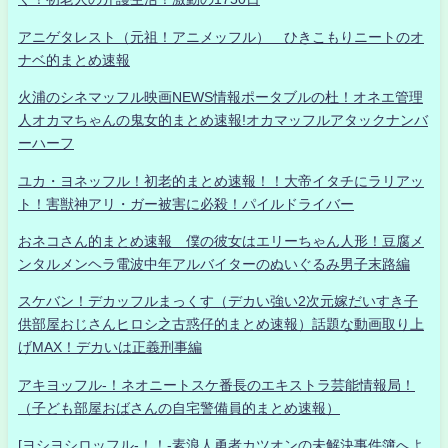
アニゲタレスト（元祖！アニメッフル） ひきこもりニートのオ
ナベ的まとめ速報
火浦のシネマッフル映画NEWS情報ポータブルの杜！オネエ管理
人オカマちゃんの鬼女的まとめ速報!オカマッフルアタックナンバ
ーハーフ
ユカ・ヨネッフル！初老的まとめ速報！！大帝イタチにラリアッ
ト！害獣神アリ・ガー被害に必殺！パイルドライバー
おネコさん的まとめ速報 僕の彼女はエリーちゃん人形！豆腐メ
ンタルメンヘラ電波中年アルバイターのぬいぐるみ男子末路編
スケバン！デカッフルまっくす（デカい強い2次元嫁だいすき子
供部屋おじさんヒロシ之古惑仔的まとめ速報）話題な動画取り上
げMAX！デカいは正義刑事編
アキヨッフル-！ネオニートスケ番長のエキストラ芸能情報局！
（子ども部屋おばさんの自宅警備員的まとめ速報）
[ヨシヨシロッフル-！！-素浪人勇者カツオンの未解決事件簿へよ