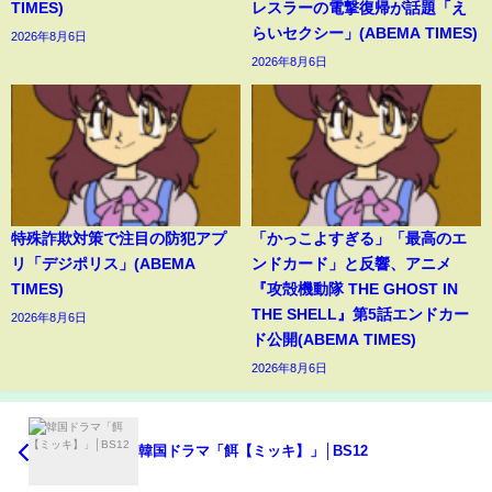
TIMES)
レスラーの電撃復帰が話題「え
らいセクシー」(ABEMA TIMES)
2026年8月6日
2026年8月6日
特殊詐欺対策で注目の防犯アプ
「かっこよすぎる」「最高のエ
リ「デジポリス」(ABEMA
ンドカード」と反響、アニメ
TIMES)
『攻殻機動隊 THE GHOST IN
THE SHELL』第5話エンドカー
2026年8月6日
ド公開(ABEMA TIMES)
2026年8月6日
韓国ドラマ「餌【ミッキ】」│BS12