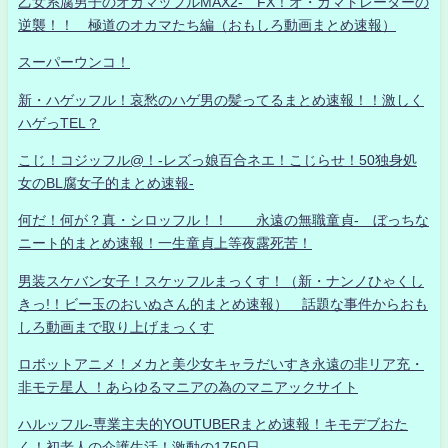
乙女系腐男子のオカマッフルMAX2- FX！オ・カマトレーダーの
逆襲！！ 極道のオカマたち編（おもしろ動画まとめ速報）
スーパーウンコ！
新・ハゲッフル！哀愁のハゲ男の髪ってるまとめ速報！！激しく
ハゲっTEL？
こじ！コジッフル@！-レズっ娘百合ネエ！こじらせ！50独身処
女のBL腐女子的まとめ速報-
何だ！何が？真・シロッフル！！ 永遠の無職童貞- ぼっちな
ニート的まとめ速報！一生童貞上等夜露死苦！
男装スケバン女子！スケッフルまっくす！（新・ナンノひゃくし
きっ!！ビー玉のおいぬさん的まとめ速報） 話題な事件からおも
しろ動画まで取り上げまっくす
ロボットアニメ！メカと美少女キャラだいすき永遠の非リア充・
非モテ星人 ！あらゆるマニアの為のマニアックサイト
ハルッフル-専業主夫的YOUTUBERまとめ速報！キモデブおた
く！初老人の介護生活！激動の1750日