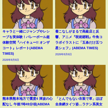
キャラと一緒にジャンプやレシ
着こなしがまるで高級店と反
ーブを実体験！バレーボール超
響、アニメ『呪術廻戦』牛角コ
体験空間『ハイキュー!! オンザ
ラボイラストに「五条だけ五つ
コート』レポート(ABEMA
星シェフ」(ABEMA TIMES)
TIMES)
2026年8月6日
2026年8月6日
熊本県熊本地方で震度4 津波の心
「とんでもない衣装で草」ほぼ
配なし 午後7時49分頃(ABEMA
全身網タイツ姿…ラテン系美女