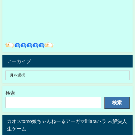
アーカイブ
検索
検索
カオスtomo娘ちゃんねーるアーガマ!Haraハラ!未解決人
生ゲーム