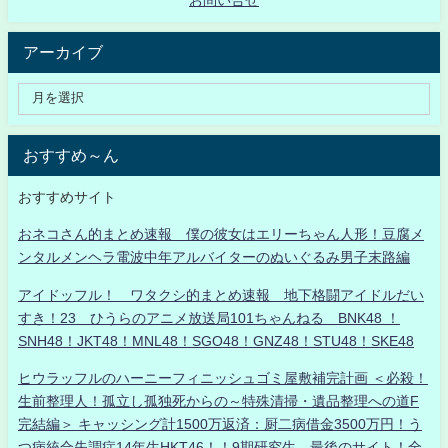
アーカイブ
おすすめ～ん
おすすめサイト
おネコさん的まとめ速報 僕の彼女はエリーちゃん人形！豆腐メ
ンタルメンヘラ電波中年アルバイターのぬいぐるみ男子末路編
アイドッフル！ ワタクシ的まとめ速報 地下格闘アイドルだい
すき！23 ひうらのアニメ放送局101ちゃんねる BNK48 ！
SNH48！JKT48！MNL48！SGO48！GNZ48！STU48！SKE48
ヒウラッフルのハーニーフィニッシュゴミ屋敷補完計画 ＜必殺！
生前整理人！孤立し孤独死からの～特殊清掃・遺品整理への道F
完結編＞ キャッシング計1500万返済：厨二病借金3500万円！う
つ病統合失調症14年生HKT46！！9期研究生、最後のサイト！全