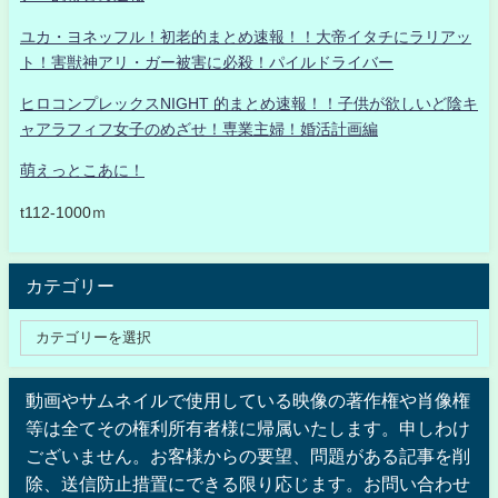
ユカ・ヨネッフル！初老的まとめ速報！！大帝イタチにラリアッ
ト！害獣神アリ・ガー被害に必殺！パイルドライバー
ヒロコンプレックスNIGHT 的まとめ速報！！子供が欲しいど陰キ
ャアラフィフ女子のめざせ！専業主婦！婚活計画編
萌えっとこあに！
t112-1000ｍ
カテゴリー
動画やサムネイルで使用している映像の著作権や肖像権
等は全てその権利所有者様に帰属いたします。申しわけ
ございません。お客様からの要望、問題がある記事を削
除、送信防止措置にできる限り応じます。お問い合わせ