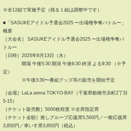
※全12組で実施予定（残る１組は調整中です）
■「SASUKEアイドル予選会2025 ー出場権争奪バトルー」
概要
［大会名］ SASUKEアイドル予選会2025 ー出場権争奪バ
トルー
［日時］2025年8月13日（水）
開場 午後5:30 開演 午後6:30 終演 よる9:30 （※予
定）
※午後3:30〜番組グッズ等の販売を開始予定
［会場］LaLa arena TOKYO-BAY（千葉県船橋市浜町2丁目
5-15）
［チケット販売数］5000枚程度 ※全席指定席
［チケット金額］推しグループ応援席5,500円／一般応援席
3,850円／車いす席3,850円（税込）