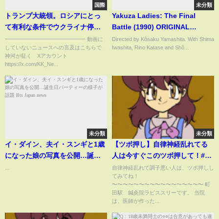
国際
未分類
トランプ大統領。ロシアにとっ
Yakuza Ladies: The Final
て有利な条件でウクライナ停戦
Battle (1990) ORIGINAL
交渉へ。ロシアを勝利者とする
TRAILER
━━━━━━━━━━━━━━━ 動画に
Directed by Kôsaku Yamashita. With Shima
していないニュースへの言及はこちらで
Iwashita, Rino Katase and Shô...
停戦はさらなる戦いへの道
神河が征く Xアカウント
https://x.com/KK_Ne...
未分類
未分類
イ・ダイン、夫イ・スンギと1歳
【ツボ押し】自律神経乱れてる
になった娘の写真を公開…誕生
人は今すぐこのツボ押して！#セ
日パーティーの様子が話題 Bts
ルフケア
...
自律神経乱れて調子悪い人は、ツボ押しし
てみてね！
Japan news
〜〜〜〜〜〜〜〜〜〜〜〜〜〜〜〜〜 町
田駅 鍼灸院ラピススリーです。 当院
は、医師が作った...