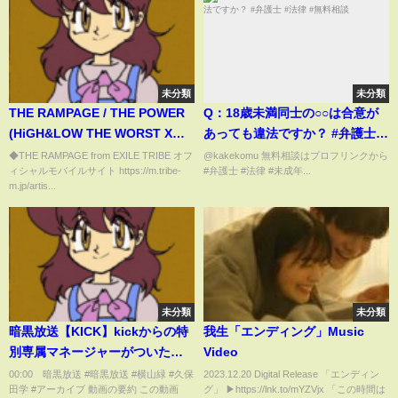
未分類
未分類
THE RAMPAGE / THE POWER
Q：18歳未満同士の○○は合意が
(HiGH&LOW THE WORST X
あっても違法ですか？ #弁護士 #
PREMIUM LIVE SHOW)
法律 #無料相談
◆THE RAMPAGE from EXILE TRIBE オフ
@kakekomu 無料相談はプロフリンクから
ィシャルモバイルサイト https://m.tribe-
#弁護士 #法律 #未成年...
m.jp/artis...
未分類
未分類
暗黒放送【KICK】kickからの特
我生「エンディング」Music
別専属マネージャーがついた。
Video
深夜放送！ 2025/3/19
00:00 暗黒放送 #暗黒放送 #横山緑 #久保
2023.12.20 Digital Release 「エンディン
田学 #アーカイブ 動画の要約 この動画
グ」 ▶︎https://lnk.to/mYZVjx 「この時間は