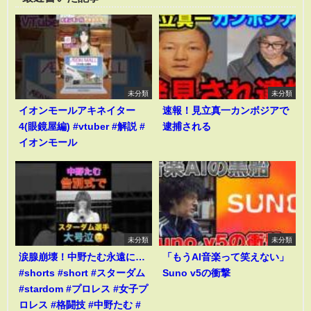
未分類
未分類
イオンモールアキネイター
速報！見立真一カンボジアで
4(眼鏡屋編) #vtuber #解説 #
逮捕される
イオンモール
未分類
未分類
涙腺崩壊！中野たむ永遠に…
「もうAI音楽って笑えない」
#shorts #short #スターダム
Suno v5の衝撃
#stardom #プロレス #女子プ
ロレス #格闘技 #中野たむ #