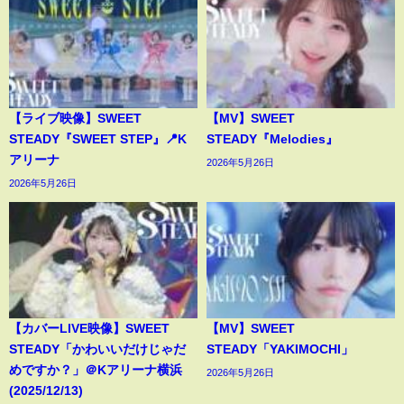
【ライブ映像】SWEET
【MV】SWEET
STEADY『SWEET STEP』📍K
STEADY『Melodies』
アリーナ
2026年5月26日
2026年5月26日
【カバーLIVE映像】SWEET
【MV】SWEET
STEADY「かわいいだけじゃだ
STEADY「YAKIMOCHI」
めですか？」＠Kアリーナ横浜
2026年5月26日
(2025/12/13)