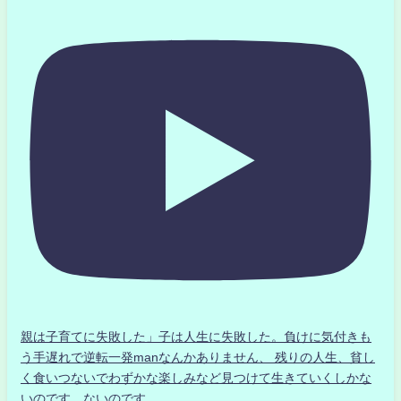
親は子育てに失敗した」子は人生に失敗した。負けに気付きも
う手遅れで逆転一発manなんかありません、 残りの人生、貧し
く食いつないでわずかな楽しみなど見つけて生きていくしかな
いのです。ないのです。