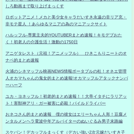
しろ動画まで取り上げまっくす
ロボットアニメ！メカと美少女キャラだいすき永遠の非リア充・
非モテ星人 ！あらゆるマニアの為のマニアックサイト
ハルッフル-専業主夫的YOUTUBERまとめ速報！キモデブおた
く！初老人の介護生活！激動の1750日
アニゲタレスト（元祖！アニメッフル） ひきこもりニートのオ
ナベ的まとめ速報
火浦のシネマッフル映画NEWS情報ポータブルの杜！オネエ管理
人オカマちゃんの鬼女的まとめ速報!オカマッフルアタックナンバ
ーハーフ
ユカ・ヨネッフル！初老的まとめ速報！！大帝イタチにラリアッ
ト！害獣神アリ・ガー被害に必殺！パイルドライバー
おネコさん的まとめ速報 僕の彼女はエリーちゃん人形！豆腐メ
ンタルメンヘラ電波中年アルバイターのぬいぐるみ男子末路編
スケバン！デカッフルまっくす（デカい強い2次元嫁だいすき子