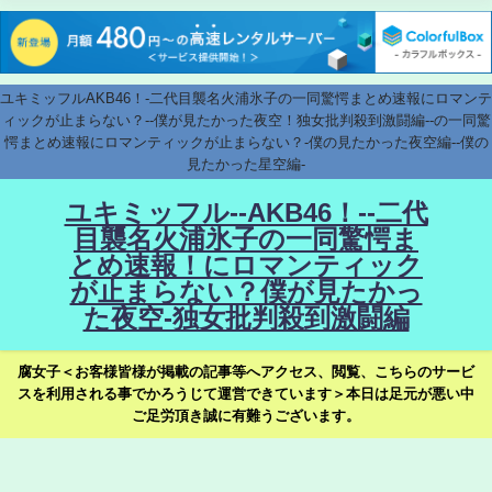
ユキミッフルAKB46！-二代目襲名火浦氷子の一同驚愕まとめ速報にロマンテ
ィックが止まらない？--僕が見たかった夜空！独女批判殺到激闘編--の一同驚
愕まとめ速報にロマンティックが止まらない？-僕の見たかった夜空編--僕の
見たかった星空編-
ユキミッフル--AKB46！--二代
目襲名火浦氷子の一同驚愕ま
とめ速報！にロマンティック
が止まらない？僕が見たかっ
た夜空-独女批判殺到激闘編
腐女子＜お客様皆様が掲載の記事等へアクセス、閲覧、こちらのサービ
スを利用される事でかろうじて運営できています＞本日は足元が悪い中
ご足労頂き誠に有難うございます。