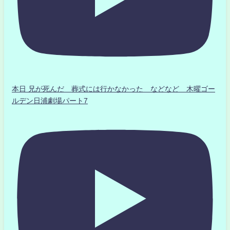
本日 兄が死んだ 葬式には行かなかった などなど 木曜ゴー
ルデン日浦劇場パート7