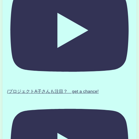
/プロジェクトA子さんも注目？ get a chance!