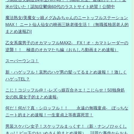
米が泣いた！認知症鬱病60代のラストサイト絶賛！公開中
魔法熟女/美魔女ッ娘メグみみちゃんのニートッフルステーション
MAX！ ニート仙人仙女の映画三昧老後生活！（無職孤独居老人的
まとめ速報Z)]
乙女系腐男子のオカマッフルMAX2- FX！オ・カマトレーダーの
逆襲！！ 極道のオカマたち編（おもしろ動画まとめ速報）
スーパーウンコ！
新・ハゲッフル！哀愁のハゲ男の髪ってるまとめ速報！！激しく
ハゲっTEL？
こじ！コジッフル@！-レズっ娘百合ネエ！こじらせ！50独身処
女のBL腐女子的まとめ速報-
何だ！何が？真・シロッフル！！ 永遠の無職童貞- ぼっちな
ニート的まとめ速報！一生童貞上等夜露死苦！
男装スケバン女子！スケッフルまっくす！（新・ナンノひゃくし
きっ!！ビー玉のおいぬさん的まとめ速報） 話題な事件からおも