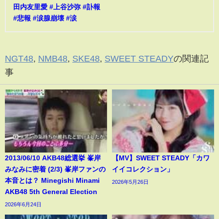
田内友里愛 #上谷沙弥 #訃報
#悲報 #涙腺崩壊 #涙
NGT48
,
NMB48
,
SKE48
,
SWEET STEADY
の関連記
事
2013/06/10 AKB48総選挙 峯岸
【MV】SWEET STEADY「カワ
みなみに密着 (2/3) 峯岸ファンの
イイコレクション」
本音とは？ Minegishi Minami
2026年5月26日
AKB48 5th General Election
2026年6月24日