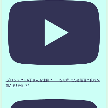
/プロジェクトA子さんも注目？ なぜ私は入会拒否？真相が
刺さる3分間？/