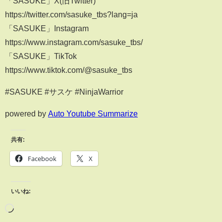
「SASUKE」X(旧Twitter)
https://twitter.com/sasuke_tbs?lang=ja
「SASUKE」Instagram
https://www.instagram.com/sasuke_tbs/
「SASUKE」TikTok
https://www.tiktok.com/@sasuke_tbs
#SASUKE #サスケ #NinjaWarrior
powered by
Auto Youtube Summarize
共有:
Facebook
X
いいね: