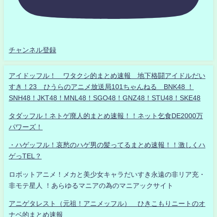
チャンネル登録
アイドッフル！ ワタクシ的まとめ速報 地下格闘アイドルだい
すき！23 ひうらのアニメ放送局101ちゃんねる BNK48 ！
SNH48！JKT48！MNL48！SGO48！GNZ48！STU48！SKE48
タダッフル！ネトゲ廃人的まとめ速報！！ネット乞食DE2000万
パワーズ！
・ハゲッフル！哀愁のハゲ男の髪ってるまとめ速報！！激しくハ
ゲっTEL？
ロボットアニメ！メカと美少女キャラだいすき永遠の非リア充・
非モテ星人 ！あらゆるマニアの為のマニアックサイト
アニゲタレスト（元祖！アニメッフル） ひきこもりニートのオ
ナベ的まとめ速報