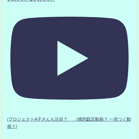
/プロジェクトA子さんも注目？ /感想戯言動画？.一息つく動
画？/