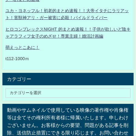
ユカ・ヨネッフル！初老的まとめ速報！！大帝イタチにラリアッ
ト！害獣神アリ・ガー被害に必殺！パイルドライバー
ヒロコンプレックスNIGHT 的まとめ速報！！子供が欲しいど陰キ
ャアラフィフ女子のめざせ！専業主婦！婚活計画編
萌えっとこあに！
t112-1000ｍ
カテゴリー
動画やサムネイルで使用している映像の著作権や肖像権
等は全てその権利所有者様に帰属いたします。申しわけ
ございません。お客様からの要望、問題がある記事を削
除、送信防止措置にできる限り応じます。お問い合わせ