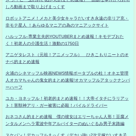
しろ動画まで取り上げまっくす
ロボットアニメ！メカと美少女キャラだいすき永遠の非リア充・
非モテ星人 ！あらゆるマニアの為のマニアックサイト
ハルッフル-専業主夫的YOUTUBERまとめ速報！キモデブおた
く！初老人の介護生活！激動の1750日
アニゲタレスト（元祖！アニメッフル） ひきこもりニートのオ
ナベ的まとめ速報
火浦のシネマッフル映画NEWS情報ポータブルの杜！オネエ管理
人オカマちゃんの鬼女的まとめ速報!オカマッフルアタックナンバ
ーハーフ
ユカ・ヨネッフル！初老的まとめ速報！！大帝イタチにラリアッ
ト！害獣神アリ・ガー被害に必殺！パイルドライバー
おネコさん的まとめ速報 僕の彼女はエリーちゃん人形！豆腐メ
ンタルメンヘラ電波中年アルバイターのぬいぐるみ男子末路編
スケバン！デカッフルまっくす（デカい強い2次元嫁だいすき子