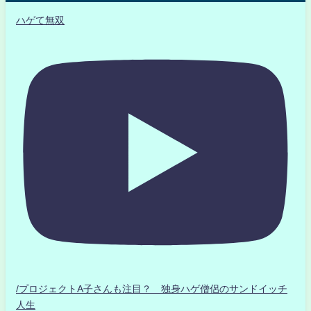
ハゲて無双
/プロジェクトA子さんも注目？ 独身ハゲ僧侶のサンドイッチ
人生