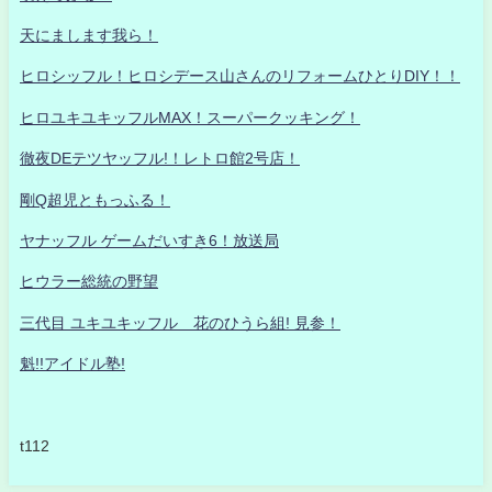
天にまします我ら！
ヒロシッフル！ヒロシデース山さんのリフォームひとりDIY！！
ヒロユキユキッフルMAX！スーパークッキング！
徹夜DEテツヤッフル!！レトロ館2号店！
剛Q超児ともっふる！
ヤナッフル ゲームだいすき6！放送局
ヒウラー総統の野望
三代目 ユキユキッフル 花のひうら組! 見参！
魁!!アイドル塾!
t112