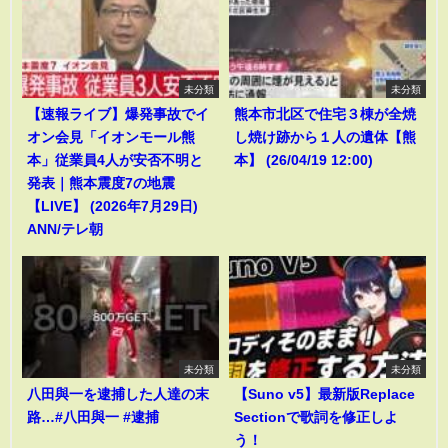
未分類
未分類
【速報ライブ】爆発事故でイ
熊本市北区で住宅３棟が全焼
オン会見「イオンモール熊
し焼け跡から１人の遺体【熊
本」従業員4人が安否不明と
本】 (26/04/19 12:00)
発表｜熊本震度7の地震
【LIVE】 (2026年7月29日)
ANN/テレ朝
未分類
未分類
八田與一を逮捕した人達の末
【Suno v5】最新版Replace
路…#八田與一 #逮捕
Sectionで歌詞を修正しよ
う！