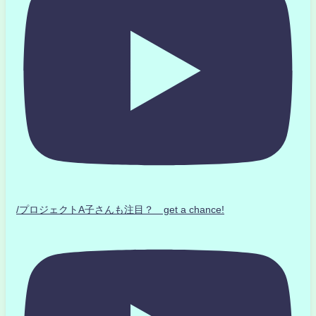
/プロジェクトA子さんも注目？ get a chance!