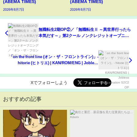
(ABEMA TIMES)
(ABEMA TIMES)
2026年8月7日
2026年8月7日
無職転生2期OP②／「無職転生Ⅱ ～異世界行ったら
本気だす～」第2クール ノンクレジットオープニン
グ／「オン・ザ・フロントライン」ヒトリエ
「on the front line (オン・ザ・フロントライン)」-
hitorie (ヒトリエ) | KAN/ROM/ENG | Jobless
Reincarnation S2C2 OP
Xでフォローしよう
おすすめの記事