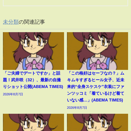
未分類
の関連記事
「ご夫婦でデートですか」と話
「この格好はセーフなの？」ム
題！武井咲（32）、最新の自撮
キムキすぎるヒール女子、近未
りショット公開(ABEMA TIMES)
来的“全身スケスケ”衣装にファ
ンツッコミ「着ているけど着て
2026年8月7日
いない感…」(ABEMA TIMES)
2026年8月7日