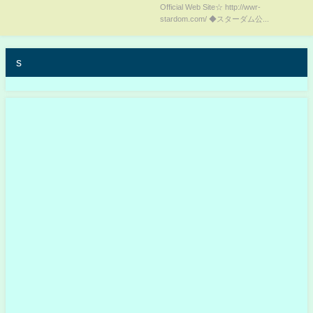
Official Web Site☆ http://wwr-
べてよし！この言葉で締められ
stardom.com/ ◆スターダム公...
ました。』！5★STAR GP-9.25
SHOWCASE2-【STARDOM】
s