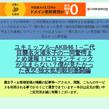
ユキミッフルAKB46！-二代目襲名火浦氷子の一同驚愕まとめ速報にロマンテ
ィックが止まらない？--僕が見たかった夜空！独女批判殺到激闘編--の一同驚
愕まとめ速報にロマンティックが止まらない？-僕の見たかった夜空編--僕の
見たかった星空編-
ユキミッフル--AKB46！--二代
目襲名火浦氷子の一同驚愕ま
とめ速報！にロマンティック
が止まらない？僕が見たかっ
た夜空-独女批判殺到激闘編
腐女子＜お客様皆様が掲載の記事等へアクセス、閲覧、こちらのサービ
スを利用される事でかろうじて運営できています＞本日は足元が悪い中
ご足労頂き誠に有難うございます。