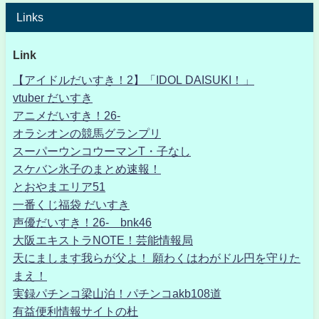
Links
Link
【アイドルだいすき！2】「IDOL DAISUKI！」
vtuber だいすき
アニメだいすき！26-
オラシオンの競馬グランプリ
スーパーウンコウーマンT・子なし
スケバン氷子のまとめ速報！
とおやまエリア51
一番くじ福袋 だいすき
声優だいすき！26- bnk46
大阪エキストラNOTE！芸能情報局
天にまします我らが父よ！ 願わくはわがドル円を守りた
まえ！
実録パチンコ梁山泊！パチンコakb108道
有益便利情報サイトの杜