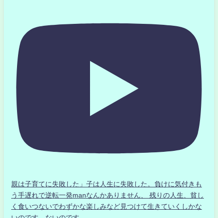
親は子育てに失敗した」子は人生に失敗した。負けに気付きも
う手遅れで逆転一発manなんかありません、 残りの人生、貧し
く食いつないでわずかな楽しみなど見つけて生きていくしかな
いのです。ないのです。