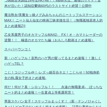
つ病統合失調症14年生HKT46！！9期研究生、最後のサイト！全
米が泣いた！認知症鬱病60代のラストサイト絶賛！公開中
魔法熟女/美魔女ッ娘メグみみちゃんのニートッフルステーション
MAX！ ニート仙人仙女の映画三昧老後生活！（無職孤独居老人的
まとめ速報Z)]
乙女系腐男子のオカマッフルMAX2- FX！オ・カマトレーダーの
逆襲！！ 極道のオカマたち編（おもしろ動画まとめ速報）
スーパーウンコ！
新・ハゲッフル！哀愁のハゲ男の髪ってるまとめ速報！！激しく
ハゲっTEL？
こじ！コジッフル@！-レズっ娘百合ネエ！こじらせ！50独身処
女のBL腐女子的まとめ速報-
何だ！何が？真・シロッフル！！ 永遠の無職童貞- ぼっちな
ニート的まとめ速報！一生童貞上等夜露死苦！
男装スケバン女子！スケッフルまっくす！（新・ナンノひゃくし
きっ!！ビー玉のおいぬさん的まとめ速報） 話題な事件からおも