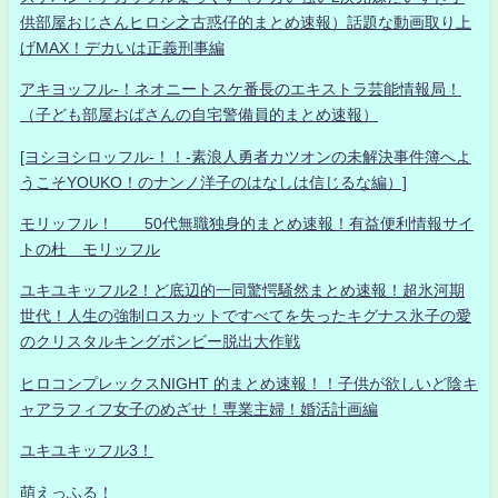
供部屋おじさんヒロシ之古惑仔的まとめ速報）話題な動画取り上
げMAX！デカいは正義刑事編
アキヨッフル-！ネオニートスケ番長のエキストラ芸能情報局！
（子ども部屋おばさんの自宅警備員的まとめ速報）
[ヨシヨシロッフル-！！-素浪人勇者カツオンの未解決事件簿へよ
うこそYOUKO！のナンノ洋子のはなしは信じるな編）]
モリッフル！ 50代無職独身的まとめ速報！有益便利情報サイ
トの杜 モリッフル
ユキユキッフル2！ど底辺的一同驚愕騒然まとめ速報！超氷河期
世代！人生の強制ロスカットですべてを失ったキグナス氷子の愛
のクリスタルキングボンビー脱出大作戦
ヒロコンプレックスNIGHT 的まとめ速報！！子供が欲しいど陰キ
ャアラフィフ女子のめざせ！専業主婦！婚活計画編
ユキユキッフル3！
萌えっふる！