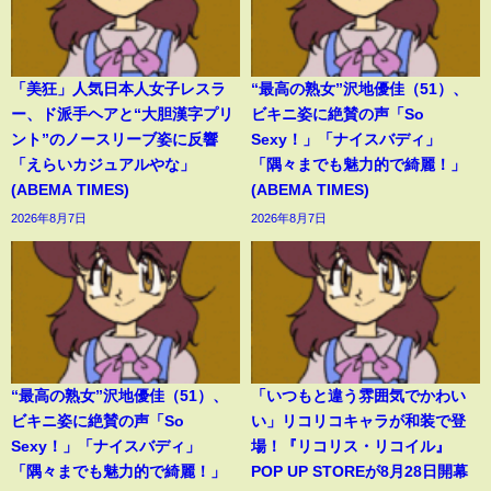
「美狂」人気日本人女子レスラ
“最高の熟女”沢地優佳（51）、
ー、ド派手ヘアと“大胆漢字プリ
ビキニ姿に絶賛の声「So
ント”のノースリーブ姿に反響
Sexy！」「ナイスバディ」
「えらいカジュアルやな」
「隅々までも魅力的で綺麗！」
(ABEMA TIMES)
(ABEMA TIMES)
2026年8月7日
2026年8月7日
“最高の熟女”沢地優佳（51）、
「いつもと違う雰囲気でかわい
ビキニ姿に絶賛の声「So
い」リコリコキャラが和装で登
Sexy！」「ナイスバディ」
場！『リコリス・リコイル』
「隅々までも魅力的で綺麗！」
POP UP STOREが8月28日開幕