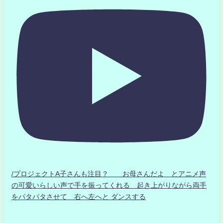
/プロジェクトA子さんも注目？ お母さんだよ とアニメ声
の可愛いらしい声で手を振ってくれる 起き上がりながら両手
をパタパタさせて 右へ左へと ダンスする