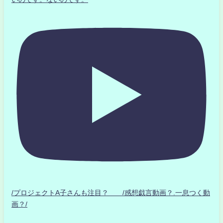
/プロジェクトA子さんも注目？ /感想戯言動画？.一息つく動
画？/