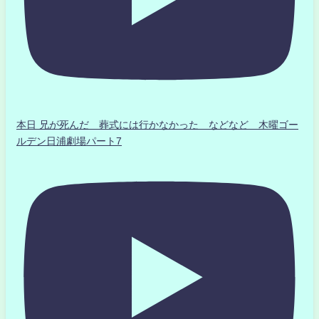
本日 兄が死んだ 葬式には行かなかった などなど 木曜ゴー
ルデン日浦劇場パート7