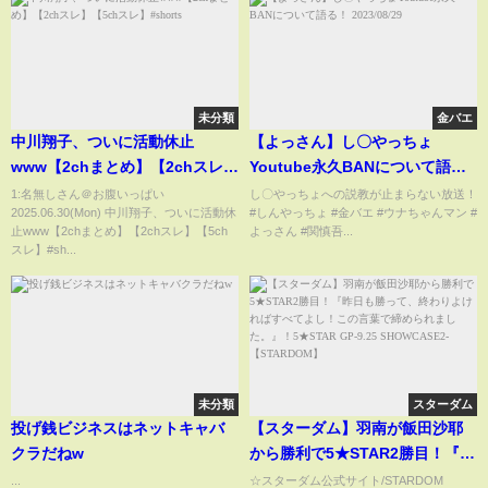
未分類
金バエ
中川翔子、ついに活動休止
【よっさん】し〇やっちょ
www【2chまとめ】【2chスレ】
Youtube永久BANについて語
【5chスレ】#shorts
る！ 2023/08/29
1:名無しさん＠お腹いっぱい
し〇やっちょへの説教が止まらない放送！
2025.06.30(Mon) 中川翔子、ついに活動休
#しんやっちょ #金バエ #ウナちゃんマン #
止www【2chまとめ】【2chスレ】【5ch
よっさん #関慎吾...
スレ】#sh...
未分類
スターダム
投げ銭ビジネスはネットキャバ
【スターダム】羽南が飯田沙耶
クラだねw
から勝利で5★STAR2勝目！『昨
日も勝って、終わりよければす
...
☆スターダム公式サイト/STARDOM