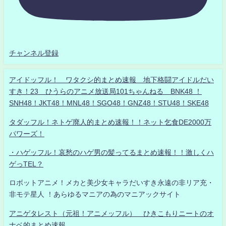
チャンネル登録
アイドッフル！ ワタクシ的まとめ速報 地下格闘アイドルだい
すき！23 ひうらのアニメ放送局101ちゃんねる BNK48 ！
SNH48！JKT48！MNL48！SGO48！GNZ48！STU48！SKE48
タダッフル！ネトゲ廃人的まとめ速報！！ネット乞食DE2000万
パワーズ！
・ハゲッフル！哀愁のハゲ男の髪ってるまとめ速報！！激しくハ
ゲっTEL？
ロボットアニメ！メカと美少女キャラだいすき永遠の非リア充・
非モテ星人 ！あらゆるマニアの為のマニアックサイト
アニゲタレスト（元祖！アニメッフル） ひきこもりニートのオ
ナベ的まとめ速報