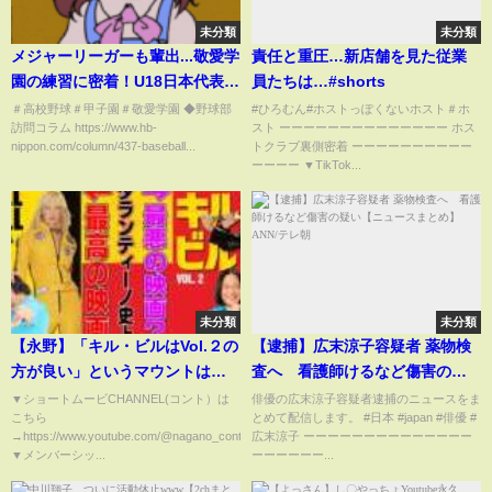
未分類
未分類
メジャーリーガーも輩出...敬愛学
責任と重圧…新店舗を見た従業
園の練習に密着！U18日本代表監
員たちは…#shorts
督を務めた名将の秘話も
＃高校野球＃甲子園＃敬愛学園 ◆野球部
#ひろむん#ホストっぽくないホスト＃ホ
訪問コラム https://www.hb-
スト ーーーーーーーーーーーーーー ホス
nippon.com/column/437-baseball...
トクラブ裏側密着 ーーーーーーーーーー
ーーーー ▼TikTok...
未分類
未分類
【永野】「キル・ビルはVol.２の
【逮捕】広末涼子容疑者 薬物検
方が良い」というマウントはも
査へ 看護師けるなど傷害の疑
う辞めよう！！
い【ニュースまとめ】ANN/テレ
▼ショートムービCHANNEL(コント）は
俳優の広末涼子容疑者逮捕のニュースをま
こちら
とめて配信します。 #日本 #japan #俳優 #
朝
→https://www.youtube.com/@nagano_conte
広末涼子 ーーーーーーーーーーーーーー
▼メンバーシッ...
ーーーーーー...