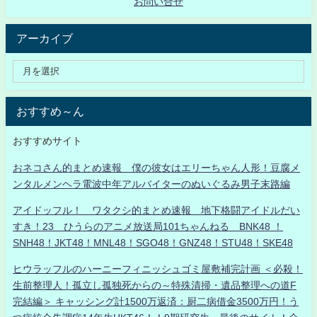
お問い合せ
アーカイブ
おすすめ～ん
おすすめサイト
おネコさん的まとめ速報 僕の彼女はエリーちゃん人形！豆腐メ
ンタルメンヘラ電波中年アルバイターのぬいぐるみ男子末路編
アイドッフル！ ワタクシ的まとめ速報 地下格闘アイドルだい
すき！23 ひうらのアニメ放送局101ちゃんねる BNK48 ！
SNH48！JKT48！MNL48！SGO48！GNZ48！STU48！SKE48
ヒウラッフルのハーニーフィニッシュゴミ屋敷補完計画 ＜必殺！
生前整理人！孤立し孤独死からの～特殊清掃・遺品整理への道F
完結編＞ キャッシング計1500万返済：厨二病借金3500万円！う