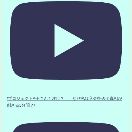
/プロジェクトA子さんも注目？ なぜ私は入会拒否？真相が
刺さる3分間？/