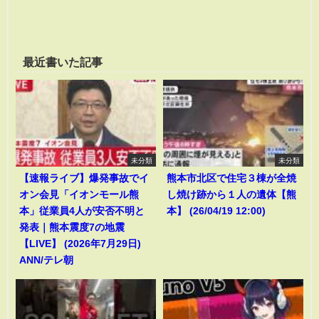
最近書いた記事
未分類
未分類
【速報ライブ】爆発事故でイ
熊本市北区で住宅３棟が全焼
オン会見「イオンモール熊
し焼け跡から１人の遺体【熊
本」従業員4人が安否不明と
本】 (26/04/19 12:00)
発表｜熊本震度7の地震
【LIVE】 (2026年7月29日)
ANN/テレ朝