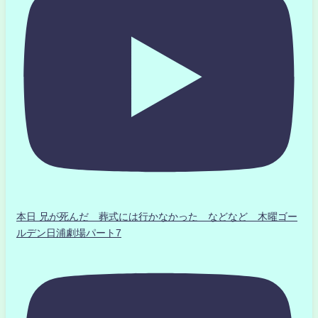
本日 兄が死んだ 葬式には行かなかった などなど 木曜ゴー
ルデン日浦劇場パート7