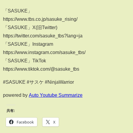
「SASUKE」
https://www.tbs.co.jp/sasuke_rising/
「SASUKE」X(旧Twitter)
https://twitter.com/sasuke_tbs?lang=ja
「SASUKE」Instagram
https://www.instagram.com/sasuke_tbs/
「SASUKE」TikTok
https://www.tiktok.com/@sasuke_tbs
#SASUKE #サスケ #NinjaWarrior
powered by
Auto Youtube Summarize
共有:
Facebook
X