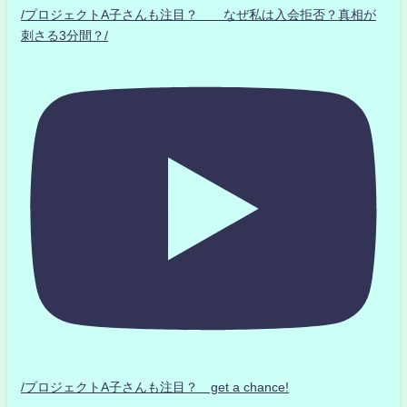
/プロジェクトA子さんも注目？ なぜ私は入会拒否？真相が
刺さる3分間？/
/プロジェクトA子さんも注目？ get a chance!