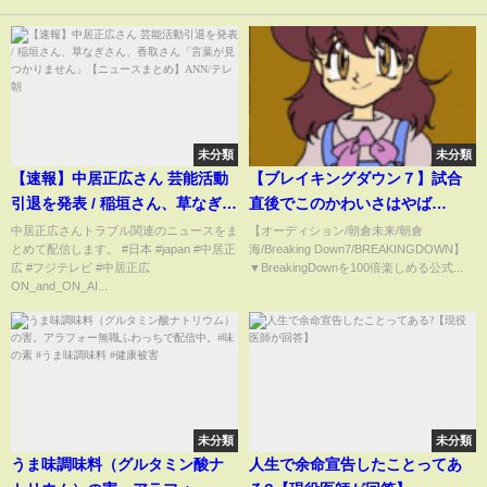
未分類
未分類
【速報】中居正広さん 芸能活動
【ブレイキングダウン７】試合
引退を発表 / 稲垣さん、草なぎさ
直後でこのかわいさはやば
ん、香取さん「言葉が見つかり
い...#shorts
中居正広さんトラブル関連のニュースをま
【オーディション/朝倉未来/朝倉
とめて配信します。 #日本 #japan #中居正
海/Breaking Down7/BREAKINGDOWN】
ません」【ニュースまとめ】
広 #フジテレビ #中居正広
▼BreakingDownを100倍楽しめる公式...
ANN/テレ朝
ON_and_ON_AI...
未分類
未分類
うま味調味料（グルタミン酸ナ
人生で余命宣告したことってあ