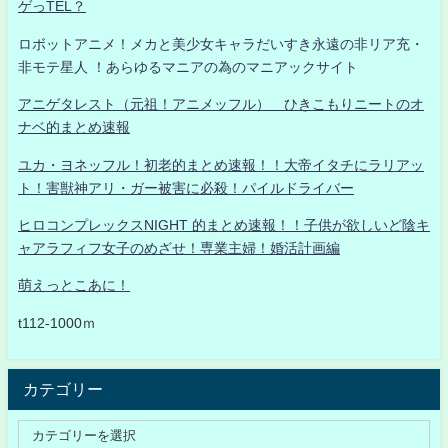
ゲっTEL？
ロボットアニメ！メカと美少女キャラだいすき永遠の非リア充・
非モテ星人 ！あらゆるマニアの為のマニアックサイト
アニゲタレスト（元祖！アニメッフル） ひきこもりニートのオ
ナベ的まとめ速報
ユカ・ヨネッフル！初老的まとめ速報！！大帝イタチにラリアッ
ト！害獣神アリ・ガー被害に必殺！パイルドライバー
ヒロコンプレックスNIGHT 的まとめ速報！！子供が欲しいど陰キ
ャアラフィフ女子のめざせ！専業主婦！婚活計画編
萌えっとこあに！
t112-1000ｍ
カテゴリー