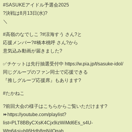
#SASUKEアイドル予選会2025
?決戦は8月13日(水)?
＼
#高嶺のなでしこ ?#涼海すう さん?と
応援メンバー?#橋本桃呼 さん?から
意気込み動画が届きました?
✅チケットは先行抽選受付中 https://w.pia.jp/t/sasuke-idol/
同じグループのファン同士で応援できる
『推しグループ応援席』もあります?
#たかねこ
?前回大会の様子はこちらからご覧いただけます?
⏩https://youtube.com/playlist?
list=PLT8BByCXsK4Cjx9izWiMd6Es_s4U-
Wtp6&si=bll6Hdh8mNiIOqah