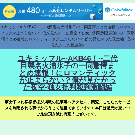
ユキミッフルAKB46！-二代目襲名火浦氷子の一同驚愕まとめ速報にロマンテ
ィックが止まらない？--僕が見たかった夜空！独女批判殺到激闘編--の一同驚
愕まとめ速報にロマンティックが止まらない？-僕の見たかった夜空編--僕の
見たかった星空編-
ユキミッフル--AKB46！--二代
目襲名火浦氷子の一同驚愕ま
とめ速報！にロマンティック
が止まらない？僕が見たかっ
た夜空-独女批判殺到激闘編
腐女子＜お客様皆様が掲載の記事等へアクセス、閲覧、こちらのサービ
スを利用される事でかろうじて運営できています＞本日は足元が悪い中
ご足労頂き誠に有難うございます。