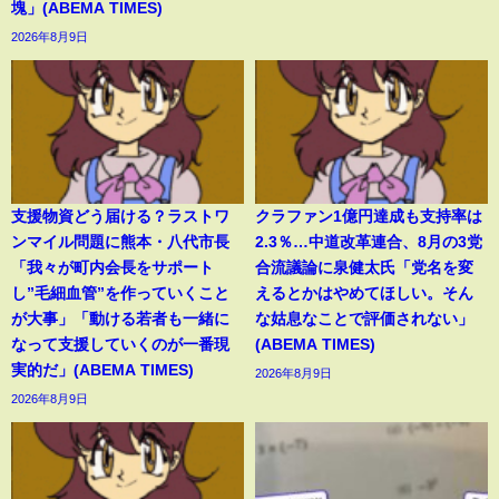
塊」(ABEMA TIMES)
2026年8月9日
支援物資どう届ける？ラストワ
クラファン1億円達成も支持率は
ンマイル問題に熊本・八代市長
2.3％…中道改革連合、8月の3党
「我々が町内会長をサポート
合流議論に泉健太氏「党名を変
し”毛細血管”を作っていくこと
えるとかはやめてほしい。そん
が大事」「動ける若者も一緒に
な姑息なことで評価されない」
なって支援していくのが一番現
(ABEMA TIMES)
実的だ」(ABEMA TIMES)
2026年8月9日
2026年8月9日