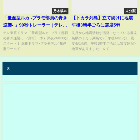
乃木坂46
未分類
「量産型ルカ -プラモ部員の青き
【トカラ列島】立て続けに地震
逆襲- 」90秒トレーラー | テレビ
午後3時半ごろに震度5弱
東京
テレ東系ドラマ 「量産型ルカ -プラモ部員
先月から地震活動が活発になっている鹿児
の青き逆襲-」 7月3日（木）深夜24時30分
島県のトカラ列島で2日午後4時17分、震
スタート！ 深夜ドラマ×プラモデル “量産
度4の地震、午後3時半ごろには震度5弱の
型ワールド...
地震がありました。立て...
s