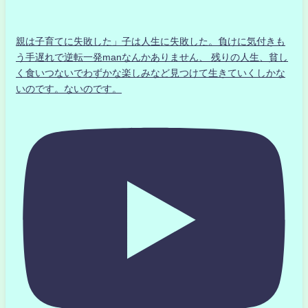
親は子育てに失敗した」子は人生に失敗した。負けに気付きも
う手遅れで逆転一発manなんかありません、 残りの人生、貧し
く食いつないでわずかな楽しみなど見つけて生きていくしかな
いのです。ないのです。