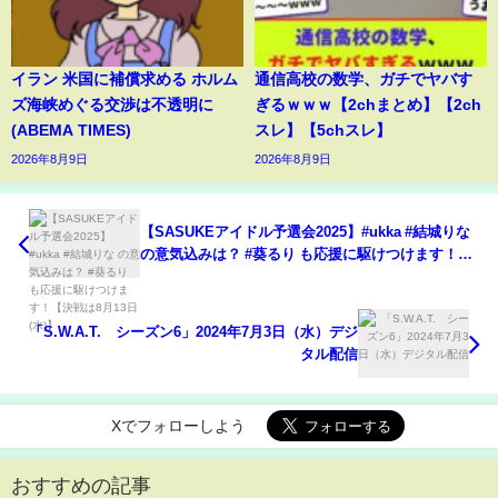
イラン 米国に補償求める ホルム
通信高校の数学、ガチでヤバす
ズ海峡めぐる交渉は不透明に
ぎるｗｗｗ【2chまとめ】【2ch
(ABEMA TIMES)
スレ】【5chスレ】
2026年8月9日
2026年8月9日
【SASUKEアイドル予選会2025】#ukka #結城りな
の意気込みは？ #葵るり も応援に駆けつけます！
【決戦は8月13日(水)】
「S.W.A.T. シーズン6」2024年7月3日（水）デジ
タル配信
Xでフォローしよう
おすすめの記事