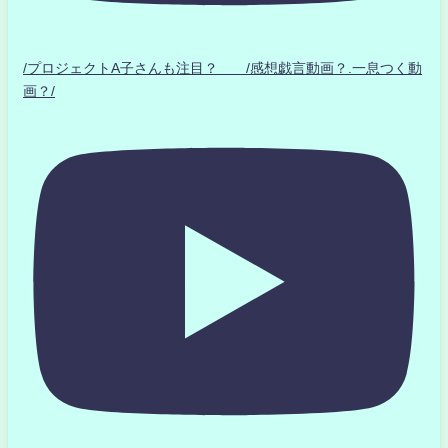
/プロジェクトA子さんも注目？ /感想戯言動画？.一息つく動
画？/