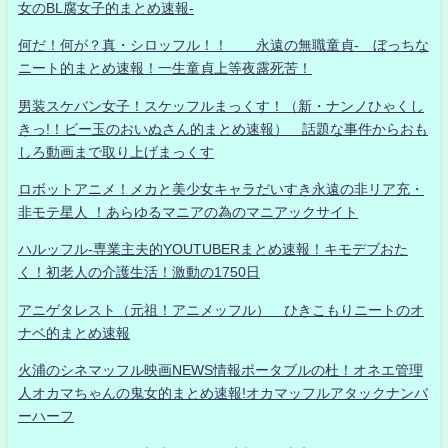
女のBL腐女子的まとめ速報-
何だ！何が？真・シロッフル！！ 永遠の無職童貞- ぼっちな
ニート的まとめ速報！一生童貞上等夜露死苦！
男装スケバン女子！スケッフルまっくす！（新・ナンノひゃくし
きっ!！ビー玉のおいぬさん的まとめ速報） 話題な事件からおも
しろ動画まで取り上げまっくす
ロボットアニメ！メカと美少女キャラだいすき永遠の非リア充・
非モテ星人 ！あらゆるマニアの為のマニアックサイト
ハルッフル-専業主夫的YOUTUBERまとめ速報！キモデブおた
く！初老人の介護生活！激動の1750日
アニゲタレスト（元祖！アニメッフル） ひきこもりニートのオ
ナベ的まとめ速報
火浦のシネマッフル映画NEWS情報ポータブルの杜！オネエ管理
人オカマちゃんの鬼女的まとめ速報!オカマッフルアタックナンバ
ーハーフ