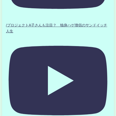
/プロジェクトA子さんも注目？ 独身ハゲ僧侶のサンドイッチ
人生