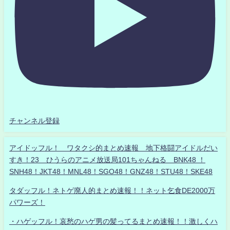
チャンネル登録
アイドッフル！ ワタクシ的まとめ速報 地下格闘アイドルだい
すき！23 ひうらのアニメ放送局101ちゃんねる BNK48 ！
SNH48！JKT48！MNL48！SGO48！GNZ48！STU48！SKE48
タダッフル！ネトゲ廃人的まとめ速報！！ネット乞食DE2000万
パワーズ！
・ハゲッフル！哀愁のハゲ男の髪ってるまとめ速報！！激しくハ