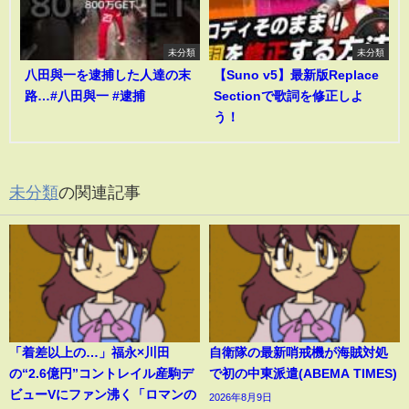
未分類
未分類
八田與一を逮捕した人達の末
【Suno v5】最新版Replace
路…#八田與一 #逮捕
Sectionで歌詞を修正しよ
う！
未分類
の関連記事
「着差以上の…」福永×川田
自衛隊の最新哨戒機が海賊対処
の“2.6億円”コントレイル産駒デ
で初の中東派遣(ABEMA TIMES)
ビューVにファン沸く「ロマンの
2026年8月9日