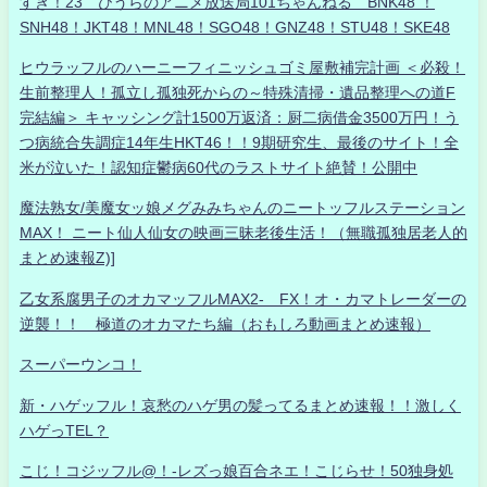
すき！23 ひうらのアニメ放送局101ちゃんねる BNK48 ！
SNH48！JKT48！MNL48！SGO48！GNZ48！STU48！SKE48
ヒウラッフルのハーニーフィニッシュゴミ屋敷補完計画 ＜必殺！
生前整理人！孤立し孤独死からの～特殊清掃・遺品整理への道F
完結編＞ キャッシング計1500万返済：厨二病借金3500万円！う
つ病統合失調症14年生HKT46！！9期研究生、最後のサイト！全
米が泣いた！認知症鬱病60代のラストサイト絶賛！公開中
魔法熟女/美魔女ッ娘メグみみちゃんのニートッフルステーション
MAX！ ニート仙人仙女の映画三昧老後生活！（無職孤独居老人的
まとめ速報Z)]
乙女系腐男子のオカマッフルMAX2- FX！オ・カマトレーダーの
逆襲！！ 極道のオカマたち編（おもしろ動画まとめ速報）
スーパーウンコ！
新・ハゲッフル！哀愁のハゲ男の髪ってるまとめ速報！！激しく
ハゲっTEL？
こじ！コジッフル@！-レズっ娘百合ネエ！こじらせ！50独身処