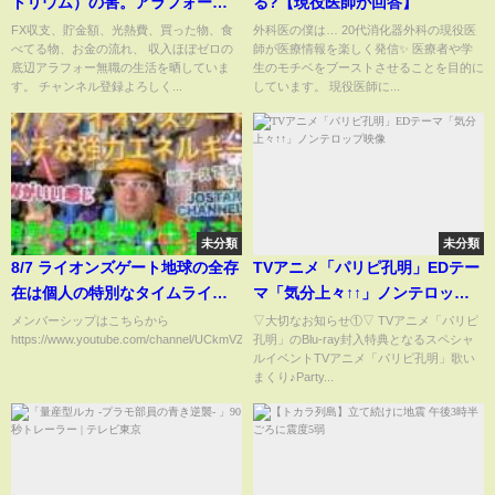
トリウム）の害。アラフォー無
る?【現役医師が回答】
職ふわっちで配信中。#味の素 #
FX収支、貯金額、光熱費、買った物、食
外科医の僕は… 20代消化器外科の現役医
べてる物、お金の流れ、 収入ほぼゼロの
師が医療情報を楽しく発信✨ 医療者や学
うま味調味料 #健康被害
底辺アラフォー無職の生活を晒していま
生のモチベをブーストさせることを目的に
す。 チャンネル登録よろしく...
しています。 現役医師に...
未分類
未分類
8/7 ライオンズゲート地球の全存
TVアニメ「パリピ孔明」EDテー
在は個人の特別なタイムライン
マ「気分上々↑↑」ノンテロップ
を 意識の生来の振動に基づいて
映像
メンバーシップはこちらから
▽大切なお知らせ①▽ TVアニメ「パリピ
https://www.youtube.com/channel/UCkmVZXy6FxIwn8igs74awqQ...
孔明」のBlu-ray封入特典となるスペシャ
選んでいます感情状態のレベル
ルイベントTVアニメ「パリピ孔明」歌い
がタイムラインを決めるのです
まくり♪Party...
🌟第三千年紀まで生き延びられ
るのは霊的に適格な者だ