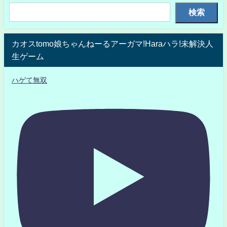
検索
カオスtomo娘ちゃんねーるアーガマ!Haraハラ!未解決人
生ゲーム
ハゲて無双