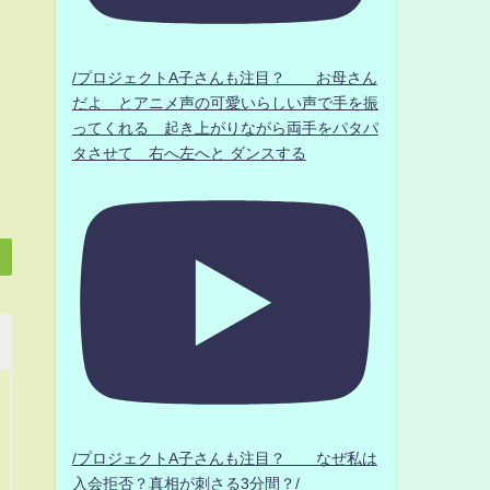
/プロジェクトA子さんも注目？ お母さん
だよ とアニメ声の可愛いらしい声で手を振
ってくれる 起き上がりながら両手をパタパ
タさせて 右へ左へと ダンスする
/プロジェクトA子さんも注目？ なぜ私は
入会拒否？真相が刺さる3分間？/