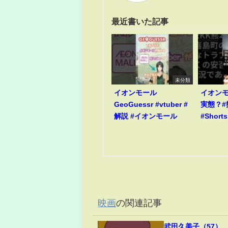
最近書いた記事
未分類
イオンモール
イオン
GeoGuessr #vtuber #
実態？#
解説 #イオンモール
#Shorts
映画
の関連記事
武田久美子（57）