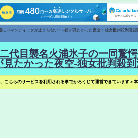
速報にロマンティックが止まらない？--僕が見たかった夜空！独女批判殺到激闘
！--二代目襲名火浦氷子の一同
見たかった夜空-独女批判殺到
、こちらのサービスを利用される事でかろうじて運営できています＞本