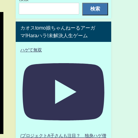
検索
カオスtomo娘ちゃんねーるアーガ
マ!Haraハラ!未解決人生ゲーム
ハゲて無双
/プロジェクトA子さんも注目？ 独身ハゲ僧