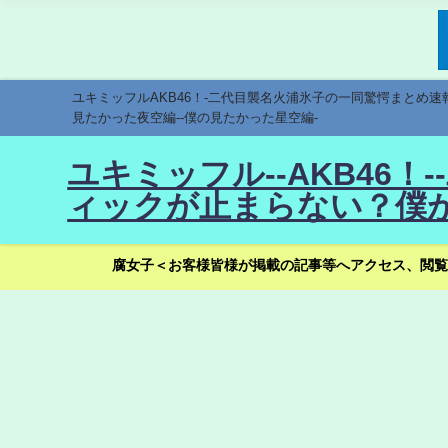
ユキミッフルAKB46！-二代目襲名火浦氷子の一同驚愕まとめ
見たかった夜空編--僕の見たかった星空編-
ユキミッフル--AKB46
ィックが止まらない？僕が
腐女子＜お客様皆様が掲載の記事等へアクセス、閲覧