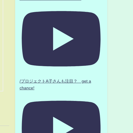
/プロジェクトA子さんも注目？ get a
chance!