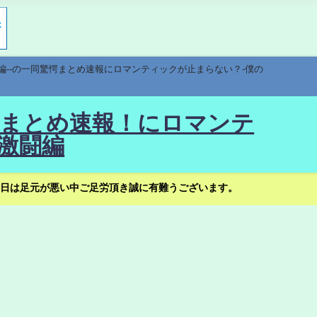
編--の一同驚愕まとめ速報にロマンティックが止まらない？-僕の
驚愕まとめ速報！にロマンテ
激闘編
日は足元が悪い中ご足労頂き誠に有難うございます。