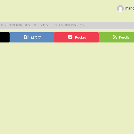
man
はてブ
Pocket
Feedly