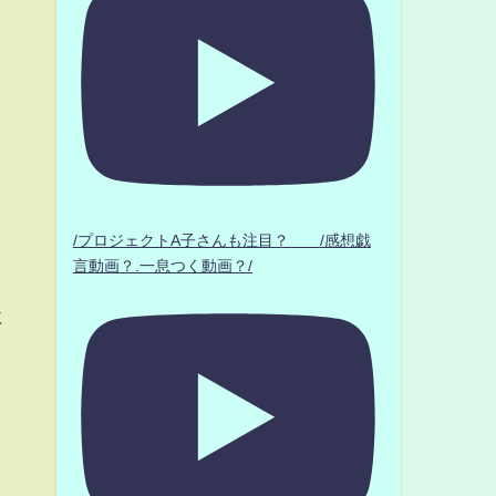
-
/プロジェクトA子さんも注目？ /感想戯
言動画？.一息つく動画？/
に