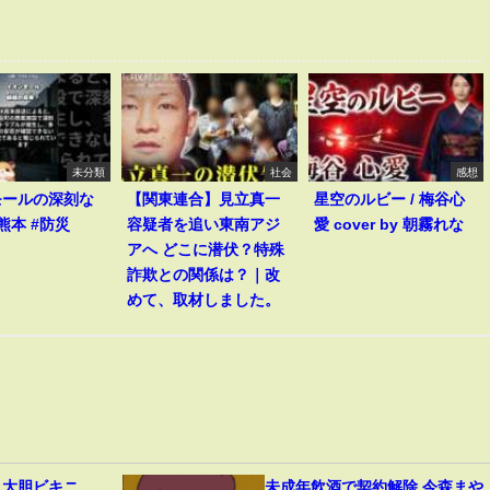
未分類
社会
感想
モールの深刻な
【関東連合】見立真一
星空のルビー / 梅谷心
熊本 #防災
容疑者を追い東南アジ
愛 cover by 朝霧れな
アへ どこに潜伏？特殊
詐欺との関係は？｜改
めて、取材しました。
、大胆ビキニ
未成年飲酒で契約解除 今森まや