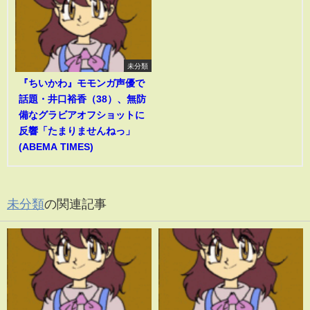
未分類
『ちいかわ』モモンガ声優で
話題・井口裕香（38）、無防
備なグラビアオフショットに
反響「たまりませんねっ」
(ABEMA TIMES)
未分類
の関連記事