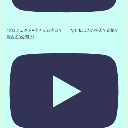
/プロジェクトA子さんも注目？ なぜ私は入会拒否？真相が
刺さる3分間？/