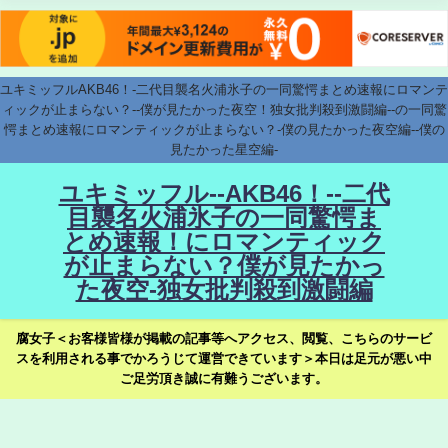
ユキミッフルAKB46！-二代目襲名火浦氷子の一同驚愕まとめ速報にロマンテ
ィックが止まらない？--僕が見たかった夜空！独女批判殺到激闘編--の一同驚
愕まとめ速報にロマンティックが止まらない？-僕の見たかった夜空編--僕の
見たかった星空編-
ユキミッフル--AKB46！--二代
目襲名火浦氷子の一同驚愕ま
とめ速報！にロマンティック
が止まらない？僕が見たかっ
た夜空-独女批判殺到激闘編
腐女子＜お客様皆様が掲載の記事等へアクセス、閲覧、こちらのサービ
スを利用される事でかろうじて運営できています＞本日は足元が悪い中
ご足労頂き誠に有難うございます。