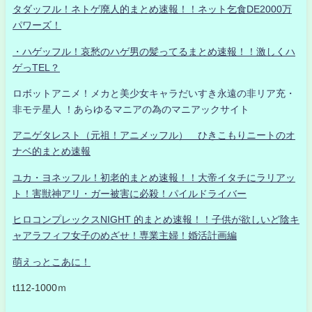
タダッフル！ネトゲ廃人的まとめ速報！！ネット乞食DE2000万
パワーズ！
・ハゲッフル！哀愁のハゲ男の髪ってるまとめ速報！！激しくハ
ゲっTEL？
ロボットアニメ！メカと美少女キャラだいすき永遠の非リア充・
非モテ星人 ！あらゆるマニアの為のマニアックサイト
アニゲタレスト（元祖！アニメッフル） ひきこもりニートのオ
ナベ的まとめ速報
ユカ・ヨネッフル！初老的まとめ速報！！大帝イタチにラリアッ
ト！害獣神アリ・ガー被害に必殺！パイルドライバー
ヒロコンプレックスNIGHT 的まとめ速報！！子供が欲しいど陰キ
ャアラフィフ女子のめざせ！専業主婦！婚活計画編
萌えっとこあに！
t112-1000ｍ