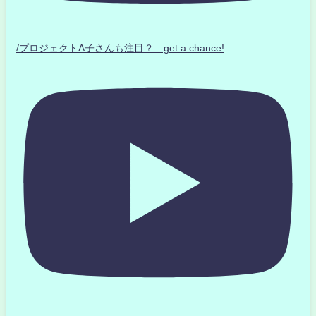
/プロジェクトA子さんも注目？ get a chance!