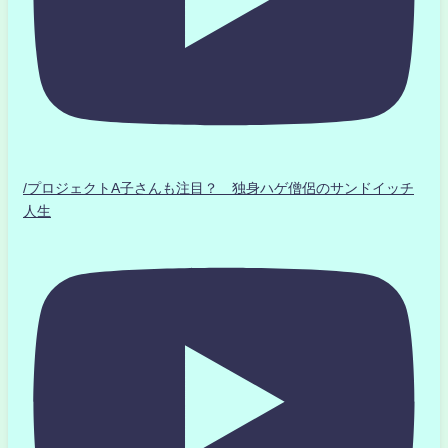
/プロジェクトA子さんも注目？ 独身ハゲ僧侶のサンドイッチ
人生