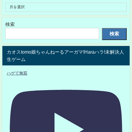
検索
検索
カオスtomo娘ちゃんねーるアーガマ!Haraハラ!未解決人
生ゲーム
ハゲて無双