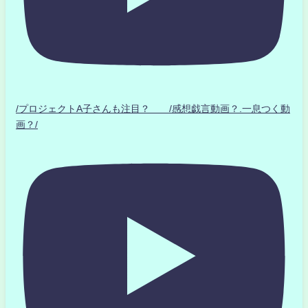
/プロジェクトA子さんも注目？ /感想戯言動画？.一息つく動
画？/