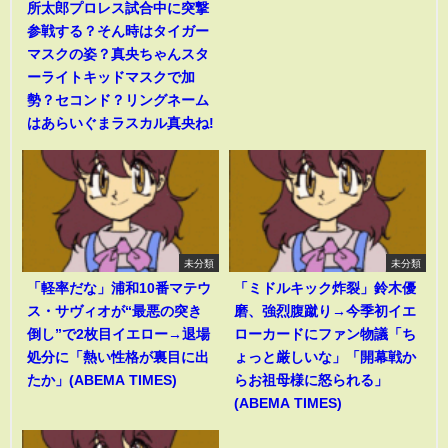
所太郎プロレス試合中に突撃
参戦する？そん時はタイガー
マスクの姿？真央ちゃんスタ
ーライトキッドマスクで加
勢？セコンド？リングネーム
はあらいぐまラスカル真央ね!
未分類
未分類
「軽率だな」浦和10番マテウ
「ミドルキック炸裂」鈴木優
ス・サヴィオが“最悪の突き
磨、強烈腹蹴り→今季初イエ
倒し”で2枚目イエロー→退場
ローカードにファン物議「ち
処分に「熱い性格が裏目に出
ょっと厳しいな」「開幕戦か
たか」(ABEMA TIMES)
らお祖母様に怒られる」
(ABEMA TIMES)