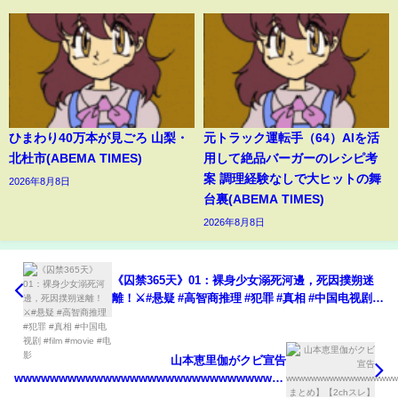
ひまわり40万本が見ごろ 山梨・
元トラック運転手（64）AIを活
北杜市(ABEMA TIMES)
用して絶品バーガーのレシピ考
案 調理経験なしで大ヒットの舞
2026年8月8日
台裏(ABEMA TIMES)
2026年8月8日
《囚禁365天》01：裸身少女溺死河邊，死因撲朔迷
離！⚔️#悬疑 #高智商推理 #犯罪 #真相 #中国电视剧
#film #movie #电影
山本恵里伽がクビ宣告
wwwwwwwwwwwwwwwwwwwwwwwwwwwwwwwwwwwwwwwwwww
まとめ】【2chスレ】【5chスレ】