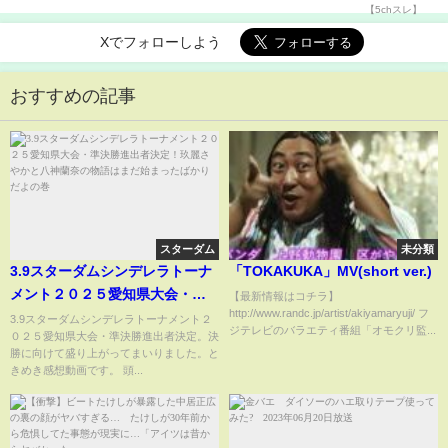
Xでフォローしよう
おすすめの記事
スターダム
未分類
3.9スターダムシンデレラトーナ
「TOKAKUKA」MV(short ver.)
メント２０２５愛知県大会・準
【最新情報はコチラ】
http://www.randc.jp/artist/akiyamaryuji/ フ
決勝進出者決定！玖麗さやかと
3.9スターダムシンデレラトーナメント２
ジテレビのバラエティ番組「オモクリ監...
０２５愛知県大会・準決勝進出者決定。決
八神蘭奈の物語はまだ始まった
勝に向けて盛り上がってまいりました。と
ばかりだよの巻
きめき感想動画です。 頭...