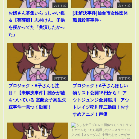
おすすめ
おすすめ
お婿さん募集いらっしゃい集
[未解決事件]仙台市女性団体
＆【菩薩顔】志村けん、子供
職員殺害事件 -
を授かってた「共演したかっ
た」
おすすめ
おすすめ
プロジェクトA子さんも注
プロジェクトA子さんほしい
目！【未解決事件】誰かが嘘
物リスト公開15円から！ ア
をついている 室蘭女子高生失
ウトジュンジ全員稲川 アウ
踪事件一息つく動画！
トレイジ稲川淳二動画！おす
すめアニメ！声優