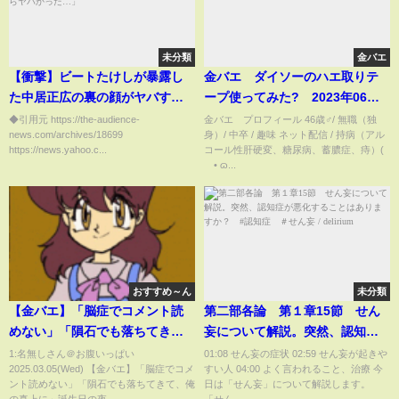
未分類
金バエ
【衝撃】ビートたけしが暴露し
金バエ ダイソーのハエ取りテ
た中居正広の裏の顔がヤバすぎ
ープ使ってみた? 2023年06月
る… たけしが30年前から危惧
20日放送
◆引用元 https://the-audience-
金バエ プロフィール 46歳♂/ 無職（独
news.com/archives/18699
身）/ 中卒 / 趣味 ネット配信 / 持病（アル
してた事態が現実に…「アイツ
https://news.yahoo.c...
コール性肝硬変、糖尿病、蓄膿症、痔）(
は昔からヤバかった…」
´• ɷ...
おすすめ～ん
未分類
【金バエ】「脳症でコメント読
第二部各論 第１章15節 せん
めない」「隕石でも落ちてき
妄について解説。突然、認知症
て、俺の真上に」誕生日の夜 3月
が悪化することはあります
1:名無しさん＠お腹いっぱい
01:08 せん妄の症状 02:59 せん妄が起きや
2025.03.05(Wed) 【金バエ】「脳症でコメ
すい人 04:00 よく言われること、治療 今
4日
か？ #認知症 ＃せん妄 /
ント読めない」「隕石でも落ちてきて、俺
日は「せん妄」について解説します。
delirium