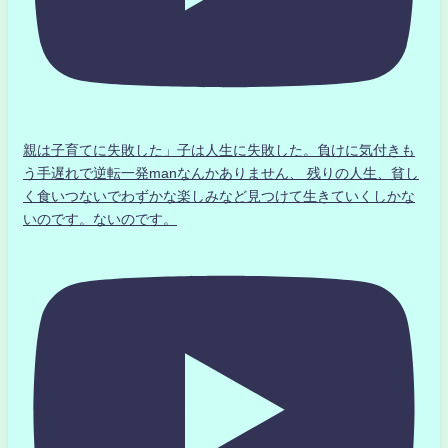
親は子育てに失敗した」子は人生に失敗した。負けに気付きも
う手遅れで逆転一発manなんかありません、 残りの人生、貧し
く食いつないでわずかな楽しみなど見つけて生きていくしかな
いのです。ないのです。