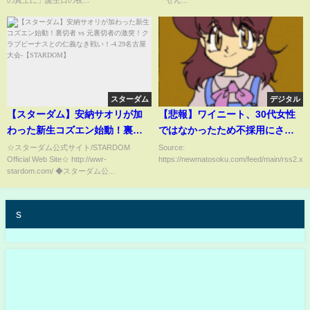
の真上に」誕生日の夜...
「せん...
スターダム
デジタル
【スターダム】安納サオリが加
【悲報】ワイニート、30代女性
わった新生コズエン始動！裏切
ではなかったため不採用にされ
者 vs 元裏切者の激突！クラブビ
る
☆スターダム公式サイト/STARDOM
Source:
Official Web Site☆ http://wwr-
https://newmatosoku.com/feed/main/rss2.xml.
ーナスとの仁義なき戦い！-4.29
stardom.com/ ◆スターダム公...
名古屋大会-【STARDOM】
s