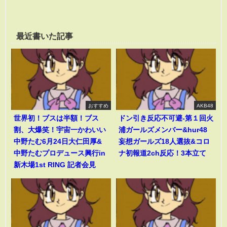
最近書いた記事
おすすめ
AKB48
世界初！ブスは半額！ブス
ドン引き反応不可避-第１回火
割、大爆笑！宇宙一かわいい
浦ガールズメンバー&hur48
中野たむ6月24日大仁田厚&
妄想ガールズ18人選抜&コロ
中野たむプロデュース興行in
ナ初報道2ch反応！3本立て
新木場1st RING 記者会見