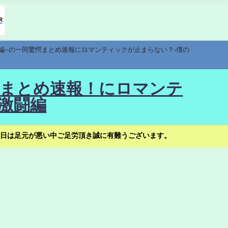
編--の一同驚愕まとめ速報にロマンティックが止まらない？-僕の
驚愕まとめ速報！にロマンテ
激闘編
日は足元が悪い中ご足労頂き誠に有難うございます。