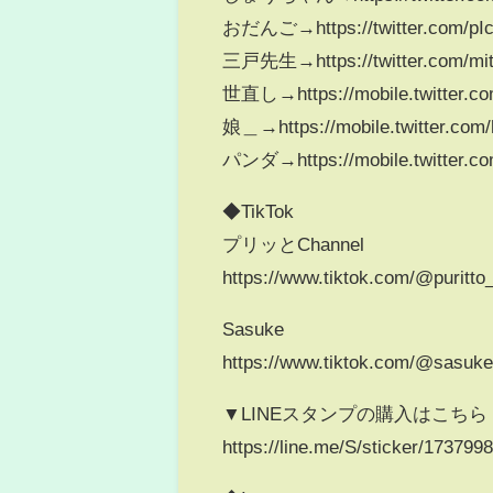
おだんご→https://twitter.com/p
三戸先生→https://twitter.com/mi
世直し→https://mobile.twitter.c
娘＿→https://mobile.twitter.com/h
パンダ→https://mobile.twitter.c
◆TikTok
プリッとChannel
https://www.tiktok.com/@puritto
Sasuke
https://www.tiktok.com/@sasukep
▼LINEスタンプの購入はこちら
https://line.me/S/sticker/173799