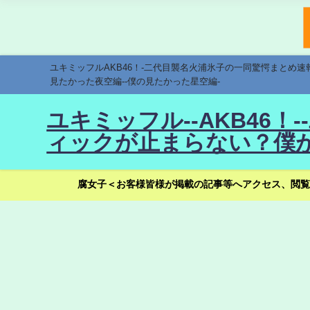
ユキミッフルAKB46！-二代目襲名火浦氷子の一同驚愕まとめ
見たかった夜空編--僕の見たかった星空編-
ユキミッフル--AKB46
ィックが止まらない？僕が
腐女子＜お客様皆様が掲載の記事等へアクセス、閲覧