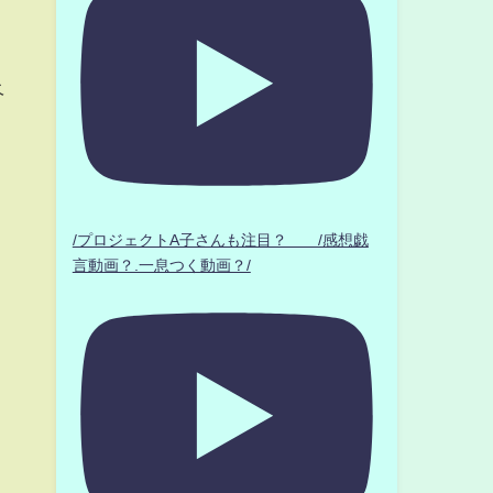
ベ
/プロジェクトA子さんも注目？ /感想戯
言動画？.一息つく動画？/