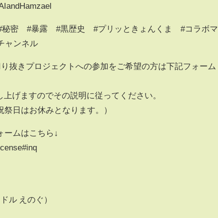
SAIandHamzael
’s #秘密 #暴露 #黒歴史 #プリッときょんくま #コラボ
チャンネル
ッ２切り抜きプロジェクトへの参加をご希望の方は下記フォーム
差し上げますのでその説明に従ってください。
祝祭日はお休みとなります。）
ォームはこちら↓
icense#inq
Rアイドル えのぐ）