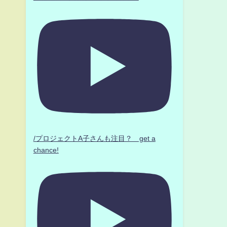
/プロジェクトA子さんも注目？ get a
chance!