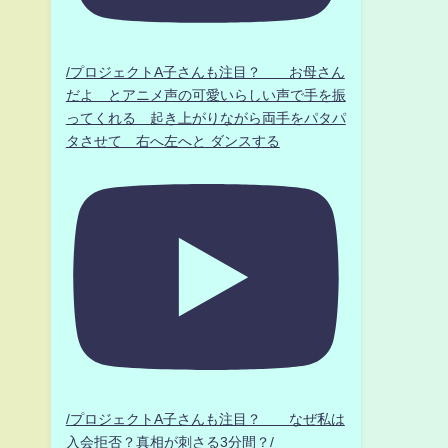
/プロジェクトA子さんも注目？ お母さん
だよ とアニメ声の可愛いらしい声で手を振
ってくれる 起き上がりながら両手をパタパ
タさせて 右へ左へと ダンスする
/プロジェクトA子さんも注目？ なぜ私は
入会拒否？真相が刺さる3分間？/