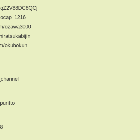
IcqZ2V88DC8QCj
tocap_1216
om/ozawa3000
iratsukabijin
om/okubokun
_channel
uritto
88