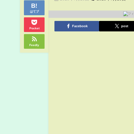
はてブ
Facebook
post
Pocket
Feedly