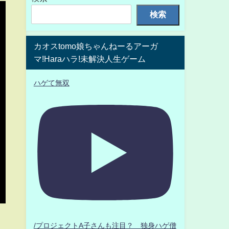
検索
カオスtomo娘ちゃんねーるアーガ
マ!Haraハラ!未解決人生ゲーム
ハゲて無双
/プロジェクトA子さんも注目？ 独身ハゲ僧