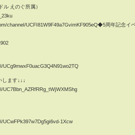
Rアイドル えのぐ所属）
o_23ku
ube.com/channel/UCFI81W9F49a7GvimKF905eQ◆5周年記念イ
↓
1902
nnel/UCg9mwxF0uacG3Q4N91wo2TQ
します↓↓↓
nnel/UC7Bbn_AZRfRRg_tWjWXMShg
nel/UCwFPk397w7Dg5gi6vd-1Xcw