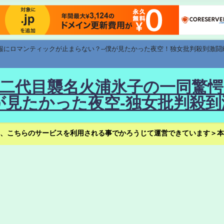
速報にロマンティックが止まらない？--僕が見たかった夜空！独女批判殺到激闘
！--二代目襲名火浦氷子の一同
見たかった夜空-独女批判殺到
、こちらのサービスを利用される事でかろうじて運営できています＞本