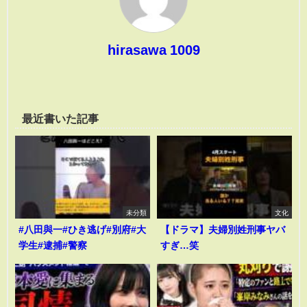
hirasawa 1009
最近書いた記事
未分類
文化
#八田與一#ひき逃げ#別府#大
【ドラマ】夫婦別姓刑事ヤバ
学生#逮捕#警察
すぎ…笑