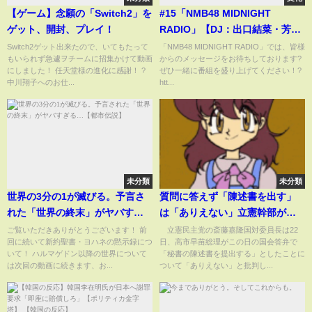
【ゲーム】念願の「Switch2」を
#15「NMB48 MIDNIGHT
ゲット、開封、プレイ！
RADIO」【DJ：出口結菜・芳賀
礼】2025.1.24
Switch2ゲット出来たので、いてもたって
「NMB48 MIDNIGHT RADIO」では、皆様
もいられず急遽ヲチームに招集かけて動画
からのメッセージをお待ちしております?
にしました！ 任天堂様の進化に感謝！ ?
ぜひ一緒に番組を盛り上げてください！?
中川翔子へのお仕...
htt...
未分類
未分類
世界の3分の1が滅びる。予言さ
質問に答えず「陳述書を出す」
れた「世界の終末」がヤバすぎ
は「ありえない」立憲幹部が高
る…【都市伝説】
市総理の国会答弁を批判「国会
ご覧いただきありがとうございます！ 前
立憲民主党の斎藤嘉隆国対委員長は22
回に続いて新約聖書・ヨハネの黙示録につ
日、高市早苗総理がこの日の国会答弁で
でやりとりをする意味がなくな
いて！ ハルマゲドン以降の世界について
「秘書の陳述書を提出する」としたことに
る」(ABEMA TIMES)
は次回の動画に続きます、お...
ついて「ありえない」と批判し...