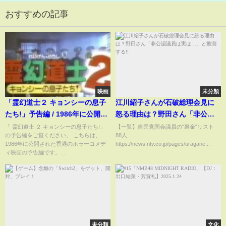
おすすめの記事
映画
未分類
「霊幻道士２ キョンシーの息子
江川紹子さんが石破総理会見に
たち!」予告編 / 1986年に公開さ
怒る理由は？野田さん「非公認
れた香港のホラーコメディ映画
議員は実は…」と推測する!!
「 霊幻道士 ２ キョンシーの息子たち!」
【一覧】自民党国会議員の"裏金"リスト
の予告編をご覧ください。 こちらは、
88人
1986年に公開された香港のホラーコメデ
https://news.ntv.co.jp/pages/uragane...
ィ映画の予告編です。 ...
未分類
文化