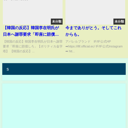
未分類
未分類
【韓国の反応】韓国李在明氏が
今までありがとう。そしてこれ
日本へ謝罪要求「即座に賠償し
からも。
ろ」【ポリティカ金字塔】 【韓
【韓国の反応】韓国李在明氏が日本へ謝罪
アパレルブランド IF/IF公式HP
要求「即座に賠償しろ」【ポリティカ金字
➡︎https://ifif.official.ec/ IF/IF公式Instagram
国の反応】
塔】 【韓国の反応】...
➡︎ htt...
s