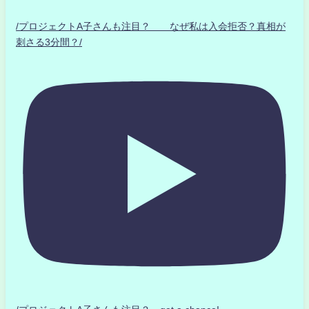
/プロジェクトA子さんも注目？ なぜ私は入会拒否？真相が
刺さる3分間？/