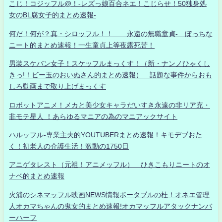
こじ！コジッフル@！-レズっ娘百合ネエ！こじらせ！50独身処
女のBL腐女子的まとめ速報-
何だ！何が？真・シロッフル！！ 永遠の無職童貞- ぼっちな
ニート的まとめ速報！一生童貞上等夜露死苦！
男装スケバン女子！スケッフルまっくす！（新・ナンノひゃくし
きっ!！ビー玉のおいぬさん的まとめ速報） 話題な事件からおも
しろ動画まで取り上げまっくす
ロボットアニメ！メカと美少女キャラだいすき永遠の非リア充・
非モテ星人 ！あらゆるマニアの為のマニアックサイト
ハルッフル-専業主夫的YOUTUBERまとめ速報！キモデブおた
く！初老人の介護生活！激動の1750日
アニゲタレスト（元祖！アニメッフル） ひきこもりニートのオ
ナベ的まとめ速報
火浦のシネマッフル映画NEWS情報ポータブルの杜！オネエ管理
人オカマちゃんの鬼女的まとめ速報!オカマッフルアタックナンバ
ーハーフ