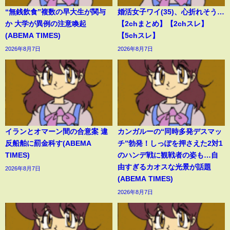
“無銭飲食”複数の早大生が関与
婚活女子ワイ(35)、心折れそう…
か 大学が異例の注意喚起
【2chまとめ】【2chスレ】
(ABEMA TIMES)
【5chスレ】
2026年8月7日
2026年8月7日
イランとオマーン間の合意案 違
カンガルーの“同時多発デスマッ
反船舶に罰金科す(ABEMA
チ”勃発！しっぽを押さえた2対1
TIMES)
のハンデ戦に観戦者の姿も…自
由すぎるカオスな光景が話題
2026年8月7日
(ABEMA TIMES)
2026年8月7日