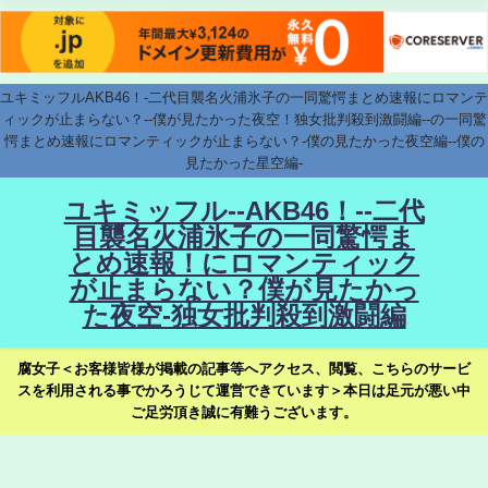
ユキミッフルAKB46！-二代目襲名火浦氷子の一同驚愕まとめ速報にロマンテ
ィックが止まらない？--僕が見たかった夜空！独女批判殺到激闘編--の一同驚
愕まとめ速報にロマンティックが止まらない？-僕の見たかった夜空編--僕の
見たかった星空編-
ユキミッフル--AKB46！--二代
目襲名火浦氷子の一同驚愕ま
とめ速報！にロマンティック
が止まらない？僕が見たかっ
た夜空-独女批判殺到激闘編
腐女子＜お客様皆様が掲載の記事等へアクセス、閲覧、こちらのサービ
スを利用される事でかろうじて運営できています＞本日は足元が悪い中
ご足労頂き誠に有難うございます。