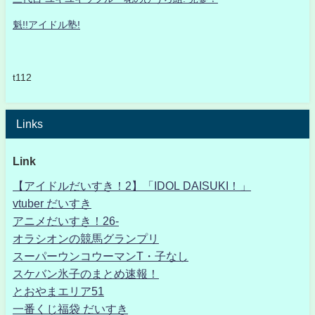
魁!!アイドル塾!
t112
Links
Link
【アイドルだいすき！2】「IDOL DAISUKI！」
vtuber だいすき
アニメだいすき！26-
オラシオンの競馬グランプリ
スーパーウンコウーマンT・子なし
スケバン氷子のまとめ速報！
とおやまエリア51
一番くじ福袋 だいすき