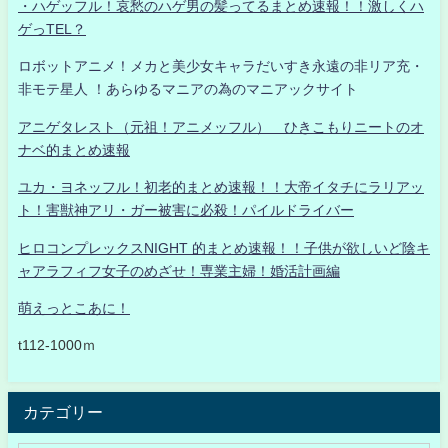
・ハゲッフル！哀愁のハゲ男の髪ってるまとめ速報！！激しくハ
ゲっTEL？
ロボットアニメ！メカと美少女キャラだいすき永遠の非リア充・
非モテ星人 ！あらゆるマニアの為のマニアックサイト
アニゲタレスト（元祖！アニメッフル） ひきこもりニートのオ
ナベ的まとめ速報
ユカ・ヨネッフル！初老的まとめ速報！！大帝イタチにラリアッ
ト！害獣神アリ・ガー被害に必殺！パイルドライバー
ヒロコンプレックスNIGHT 的まとめ速報！！子供が欲しいど陰キ
ャアラフィフ女子のめざせ！専業主婦！婚活計画編
萌えっとこあに！
t112-1000ｍ
カテゴリー