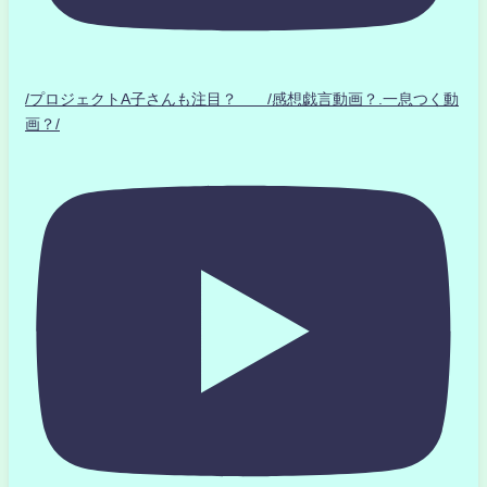
/プロジェクトA子さんも注目？ /感想戯言動画？.一息つく動
画？/