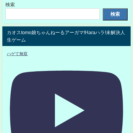
検索
検索
カオスtomo娘ちゃんねーるアーガマ!Haraハラ!未解決人
生ゲーム
ハゲて無双