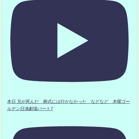
本日 兄が死んだ 葬式には行かなかった などなど 木曜ゴー
ルデン日浦劇場パート7