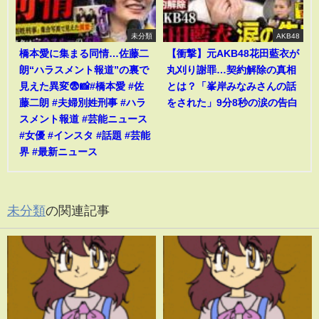
未分類
AKB48
橋本愛に集まる同情…佐藤二
【衝撃】元AKB48花田藍衣が
朗“ハラスメント報道”の裏で
丸刈り謝罪…契約解除の真相
見えた異変😨📸#橋本愛 #佐
とは？「峯岸みなみさんの話
藤二朗 #夫婦別姓刑事 #ハラ
をされた」9分8秒の涙の告白
スメント報道 #芸能ニュース
#女優 #インスタ #話題 #芸能
界 #最新ニュース
未分類
の関連記事