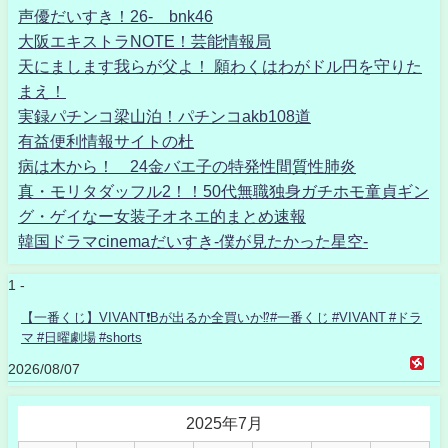
声優だいすき！26- bnk46
大阪エキストラNOTE！芸能情報局
天にまします我らが父よ！ 願わくはわがドル円を守りた
まえ！
実録パチンコ梁山泊！パチンコakb108道
有益便利情報サイトの杜
病は木から！ 24金バエ子の特発性間質性肺炎
真・モリタダッフル2！！50代無職独身ガチホモ童貞ギン
グ・ゲイなー女装子オネエ的まとめ速報
韓国ドラマcinemaだいすき-僕が見たかった星空-
1 -
【一番くじ】VIVANT❗️Bが出るか全買いか⁉️#一番くじ #VIVANT #ドラ
マ #日曜劇場 #shorts
2026/08/07
2025年7月