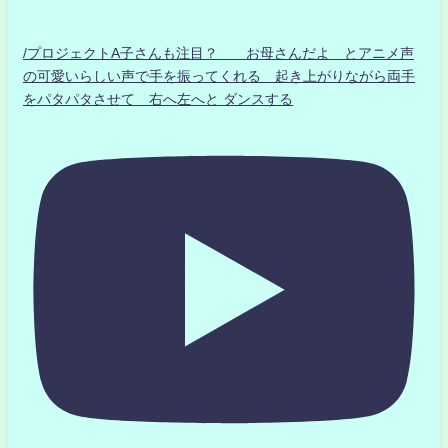
/プロジェクトA子さんも注目？ お母さんだよ とアニメ声
の可愛いらしい声で手を振ってくれる 起き上がりながら両手
をパタパタさせて 右へ左へと ダンスする