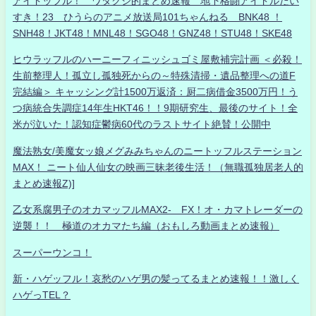
アイドッフル！ ワタクシ的まとめ速報 地下格闘アイドルだい
すき！23 ひうらのアニメ放送局101ちゃんねる BNK48 ！
SNH48！JKT48！MNL48！SGO48！GNZ48！STU48！SKE48
ヒウラッフルのハーニーフィニッシュゴミ屋敷補完計画 ＜必殺！
生前整理人！孤立し孤独死からの～特殊清掃・遺品整理への道F
完結編＞ キャッシング計1500万返済：厨二病借金3500万円！う
つ病統合失調症14年生HKT46！！9期研究生、最後のサイト！全
米が泣いた！認知症鬱病60代のラストサイト絶賛！公開中
魔法熟女/美魔女ッ娘メグみみちゃんのニートッフルステーション
MAX！ ニート仙人仙女の映画三昧老後生活！（無職孤独居老人的
まとめ速報Z)]
乙女系腐男子のオカマッフルMAX2- FX！オ・カマトレーダーの
逆襲！！ 極道のオカマたち編（おもしろ動画まとめ速報）
スーパーウンコ！
新・ハゲッフル！哀愁のハゲ男の髪ってるまとめ速報！！激しく
ハゲっTEL？