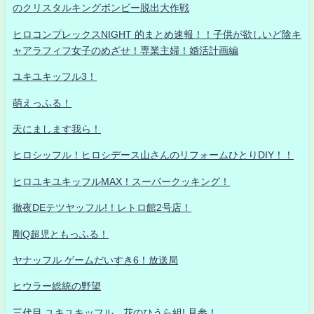
のクリスタルキングボンビー脱出大作戦
ヒロコンプレックスNIGHT 的まとめ速報！！子供が欲しいど陰キ
ャアラフィフ女子のめざせ！専業主婦！婚活計画編
ユキユキッフル3！
萌えっふる！
天にまします我ら！
ヒロシッフル！ヒロシデース山さんのリフォームひとりDIY！！
ヒロユキユキッフルMAX！スーパークッキング！
徹夜DEテツヤッフル!！レトロ館2号店！
剛Q超児ともっふる！
ヤナッフル ゲームだいすき6！放送局
ヒウラー総統の野望
三代目 ユキユキッフル 花のひうら組! 見参！