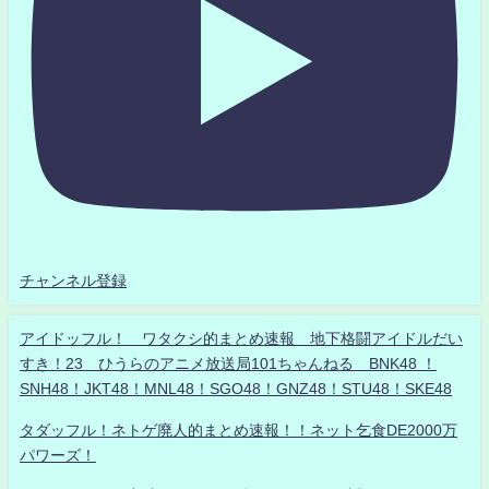
チャンネル登録
アイドッフル！ ワタクシ的まとめ速報 地下格闘アイドルだい
すき！23 ひうらのアニメ放送局101ちゃんねる BNK48 ！
SNH48！JKT48！MNL48！SGO48！GNZ48！STU48！SKE48
タダッフル！ネトゲ廃人的まとめ速報！！ネット乞食DE2000万
パワーズ！