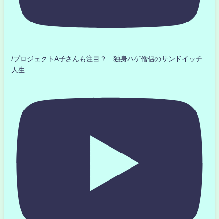
/プロジェクトA子さんも注目？ 独身ハゲ僧侶のサンドイッチ
人生