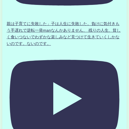
親は子育てに失敗した」子は人生に失敗した。負けに気付きも
う手遅れで逆転一発manなんかありません、 残りの人生、貧し
く食いつないでわずかな楽しみなど見つけて生きていくしかな
いのです。ないのです。