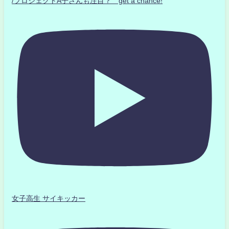
/プロジェクトA子さんも注目？ get a chance!
女子高生 サイキッカー