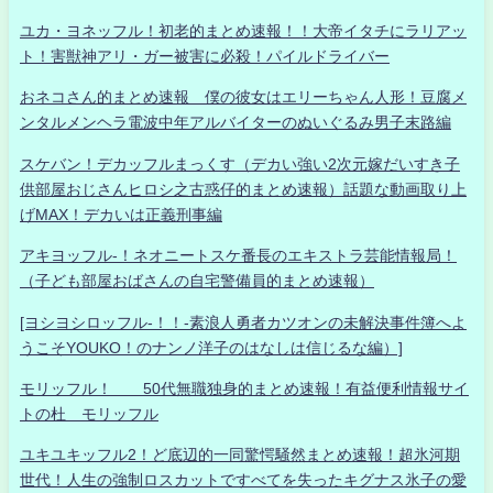
ユカ・ヨネッフル！初老的まとめ速報！！大帝イタチにラリアッ
ト！害獣神アリ・ガー被害に必殺！パイルドライバー
おネコさん的まとめ速報 僕の彼女はエリーちゃん人形！豆腐メ
ンタルメンヘラ電波中年アルバイターのぬいぐるみ男子末路編
スケバン！デカッフルまっくす（デカい強い2次元嫁だいすき子
供部屋おじさんヒロシ之古惑仔的まとめ速報）話題な動画取り上
げMAX！デカいは正義刑事編
アキヨッフル-！ネオニートスケ番長のエキストラ芸能情報局！
（子ども部屋おばさんの自宅警備員的まとめ速報）
[ヨシヨシロッフル-！！-素浪人勇者カツオンの未解決事件簿へよ
うこそYOUKO！のナンノ洋子のはなしは信じるな編）]
モリッフル！ 50代無職独身的まとめ速報！有益便利情報サイ
トの杜 モリッフル
ユキユキッフル2！ど底辺的一同驚愕騒然まとめ速報！超氷河期
世代！人生の強制ロスカットですべてを失ったキグナス氷子の愛