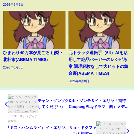
2026年8月8日
ひまわり40万本が見ごろ 山梨・
元トラック運転手（64）AIを活
北杜市(ABEMA TIMES)
用して絶品バーガーのレシピ考
案 調理経験なしで大ヒットの舞
2026年8月8日
台裏(ABEMA TIMES)
2026年8月8日
チャン・グンソク&ホ・ソンテ＆イ・エリヤ「期待
してください」｜CoupangPlayドラマ『餌』メディ
ア試写会
『ミス・ハンムラビ』 イ・エリヤ、リュ・ドクファ
ンと初デー…