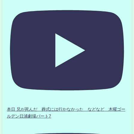
本日 兄が死んだ 葬式には行かなかった などなど 木曜ゴー
ルデン日浦劇場パート7