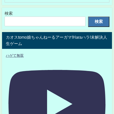
検索
検索
カオスtomo娘ちゃんねーるアーガマ!Haraハラ!未解決人
生ゲーム
ハゲて無双