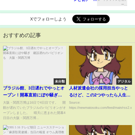
Xでフォローしよう
おすすめの記事
未分類
デジタル
ブラジル館、3日遅れでやっとオ
人材派遣会社の採用担当やっと
ープン！開幕直前にぼや騒ぎ
るけど、この2つやったら人生終
建設遅れのパビリオンも 大
わるっていうのを教えたる
大阪・関西万博は16日で4日目です。 開
Source:
館が遅れていたブラジルのパビリオンがオ
https://newmatosoku.com/feed/main/rss2.xml.
阪・関西万博
ープンしました。 晴天に恵まれた開幕4
日目の大阪・関西万博...