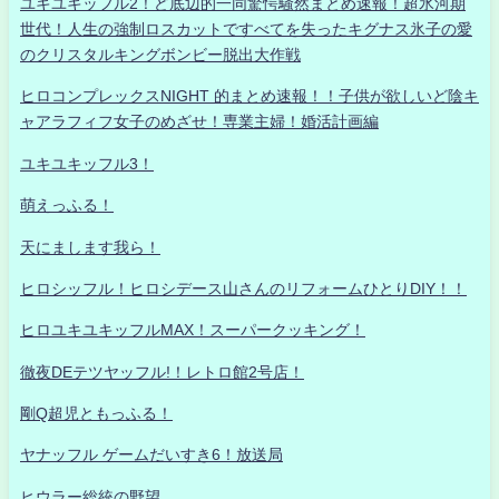
ユキユキッフル2！ど底辺的一同驚愕騒然まとめ速報！超氷河期
世代！人生の強制ロスカットですべてを失ったキグナス氷子の愛
のクリスタルキングボンビー脱出大作戦
ヒロコンプレックスNIGHT 的まとめ速報！！子供が欲しいど陰キ
ャアラフィフ女子のめざせ！専業主婦！婚活計画編
ユキユキッフル3！
萌えっふる！
天にまします我ら！
ヒロシッフル！ヒロシデース山さんのリフォームひとりDIY！！
ヒロユキユキッフルMAX！スーパークッキング！
徹夜DEテツヤッフル!！レトロ館2号店！
剛Q超児ともっふる！
ヤナッフル ゲームだいすき6！放送局
ヒウラー総統の野望