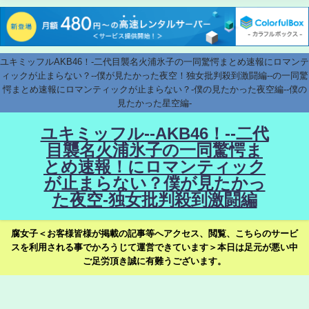
ユキミッフルAKB46！-二代目襲名火浦氷子の一同驚愕まとめ速報にロマンテ
ィックが止まらない？--僕が見たかった夜空！独女批判殺到激闘編--の一同驚
愕まとめ速報にロマンティックが止まらない？-僕の見たかった夜空編--僕の
見たかった星空編-
ユキミッフル--AKB46！--二代
目襲名火浦氷子の一同驚愕ま
とめ速報！にロマンティック
が止まらない？僕が見たかっ
た夜空-独女批判殺到激闘編
腐女子＜お客様皆様が掲載の記事等へアクセス、閲覧、こちらのサービ
スを利用される事でかろうじて運営できています＞本日は足元が悪い中
ご足労頂き誠に有難うございます。