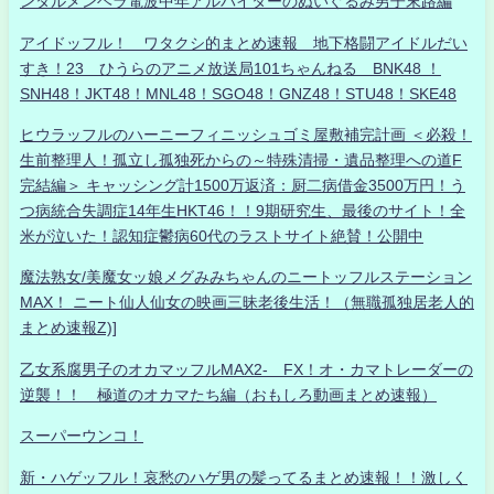
ンタルメンヘラ電波中年アルバイターのぬいぐるみ男子末路編
アイドッフル！ ワタクシ的まとめ速報 地下格闘アイドルだい
すき！23 ひうらのアニメ放送局101ちゃんねる BNK48 ！
SNH48！JKT48！MNL48！SGO48！GNZ48！STU48！SKE48
ヒウラッフルのハーニーフィニッシュゴミ屋敷補完計画 ＜必殺！
生前整理人！孤立し孤独死からの～特殊清掃・遺品整理への道F
完結編＞ キャッシング計1500万返済：厨二病借金3500万円！う
つ病統合失調症14年生HKT46！！9期研究生、最後のサイト！全
米が泣いた！認知症鬱病60代のラストサイト絶賛！公開中
魔法熟女/美魔女ッ娘メグみみちゃんのニートッフルステーション
MAX！ ニート仙人仙女の映画三昧老後生活！（無職孤独居老人的
まとめ速報Z)]
乙女系腐男子のオカマッフルMAX2- FX！オ・カマトレーダーの
逆襲！！ 極道のオカマたち編（おもしろ動画まとめ速報）
スーパーウンコ！
新・ハゲッフル！哀愁のハゲ男の髪ってるまとめ速報！！激しく