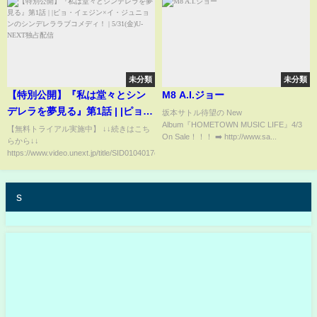
未分類
未分類
【特別公開】『私は堂々とシン
M8 A.I.ジョー
デレラを夢見る』第1話 | |ピョ・
坂本サトル待望の New
Album『HOMETOWN MUSIC LIFE』4/3
イェジン×イ・ジュニョンのシン
【無料トライアル実施中】 ↓↓続きはこち
On Sale！！！ ➡️ http://www.sa...
らから↓↓
デレララブコメディ！ |
https://www.video.unext.jp/title/SID0104017c...
5/31(金)U-NEXT独占配信
s