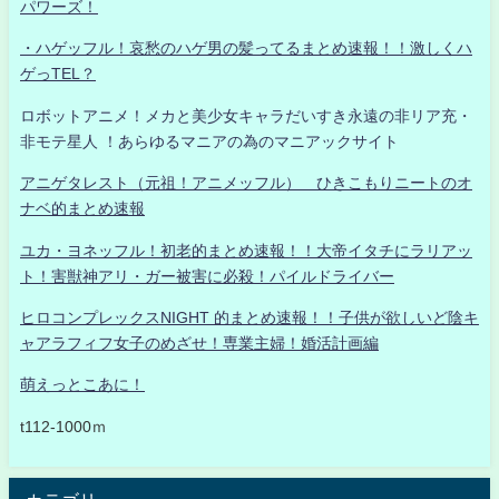
パワーズ！
・ハゲッフル！哀愁のハゲ男の髪ってるまとめ速報！！激しくハ
ゲっTEL？
ロボットアニメ！メカと美少女キャラだいすき永遠の非リア充・
非モテ星人 ！あらゆるマニアの為のマニアックサイト
アニゲタレスト（元祖！アニメッフル） ひきこもりニートのオ
ナベ的まとめ速報
ユカ・ヨネッフル！初老的まとめ速報！！大帝イタチにラリアッ
ト！害獣神アリ・ガー被害に必殺！パイルドライバー
ヒロコンプレックスNIGHT 的まとめ速報！！子供が欲しいど陰キ
ャアラフィフ女子のめざせ！専業主婦！婚活計画編
萌えっとこあに！
t112-1000ｍ