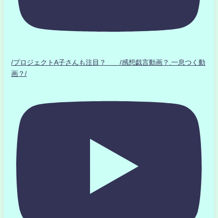
/プロジェクトA子さんも注目？ /感想戯言動画？.一息つく動
画？/