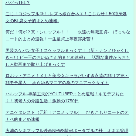
ハゲっTEL？
こじ！コジッフル@！-レズっ娘百合ネエ！こじらせ！50独身処
女のBL腐女子的まとめ速報-
何だ！何が？真・シロッフル！！ 永遠の無職童貞- ぼっちな
ニート的まとめ速報！一生童貞上等夜露死苦！
男装スケバン女子！スケッフルまっくす！（新・ナンノひゃくし
きっ!！ビー玉のおいぬさん的まとめ速報） 話題な事件からおも
しろ動画まで取り上げまっくす
ロボットアニメ！メカと美少女キャラだいすき永遠の非リア充・
非モテ星人 ！あらゆるマニアの為のマニアックサイト
ハルッフル-専業主夫的YOUTUBERまとめ速報！キモデブおた
く！初老人の介護生活！激動の1750日
アニゲタレスト（元祖！アニメッフル） ひきこもりニートのオ
ナベ的まとめ速報
火浦のシネマッフル映画NEWS情報ポータブルの杜！オネエ管理