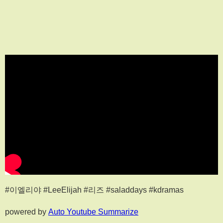
#이엘리야 #LeeElijah #리즈 #saladdays #kdramas
powered by
Auto Youtube Summarize