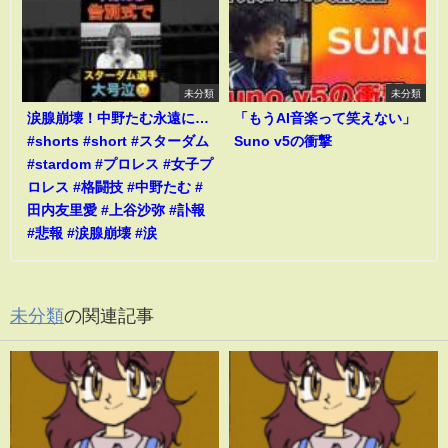
未分類
未分類
涙腺崩壊！中野たむ永遠に…
「もうAI音楽って笑えない」
#shorts #short #スターダム
Suno v5の衝撃
#stardom #プロレス #女子プ
ロレス #格闘技 #中野たむ #
田内友里愛 #上谷沙弥 #訃報
#悲報 #涙腺崩壊 #涙
未分類
の関連記事