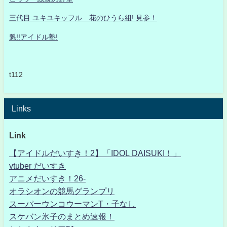
三代目 ユキユキッフル 花のひうら組! 見参！
魁!!アイドル塾!
t112
Links
Link
【アイドルだいすき！2】「IDOL DAISUKI！」
vtuber だいすき
アニメだいすき！26-
オラシオンの競馬グランプリ
スーパーウンコウーマンT・子なし
スケバン氷子のまとめ速報！