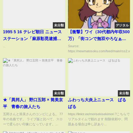
未分類
デジタル
1995 5 16 テレビ朝日 ニュース
【衝撃】ワイ（30代都内年収500
ステーション「麻原彰晃逮捕」
万）「街コンで無双やろなぁ
当日の報道 オウム真理教
ｗ」→結果ｗｗｗｗｗ
...
Source:
https://newmatosoku.com/feed/main/rss2.xml.
未分類
未分類
★「異邦人」 野口五郎 × 筒美京
ふわっち大炎上ニュース ぱる
平 青春の旅人たち
ぱる
五郎さんと筒美さんのコンビによる,、77
https://linktr.ee/morisekisekimori ?こちらで
年の名曲です。 ライブ版と比べて、スロ
リアルタイムで観れます 削除依頼や、問
ーで柔らかい印象になっています。...
題ある場合は申し訳あり...