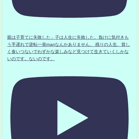
親は子育てに失敗した」子は人生に失敗した。負けに気付きも
う手遅れで逆転一発manなんかありません、 残りの人生、貧し
く食いつないでわずかな楽しみなど見つけて生きていくしかな
いのです。ないのです。