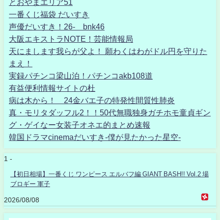
とおやまエリア51
一番くじ福袋 だいすき
声優だいすき！26- bnk46
大阪エキストラNOTE！芸能情報局
天にまします我らが父よ！ 願わくはわがドル円を守りた
まえ！
実録パチンコ梁山泊！パチンコakb108道
有益便利情報サイトの杜
病は木から！ 24金バエ子の特発性間質性肺炎
真・モリタダッフル2！！50代無職独身ガチホモ童貞ギン
グ・ゲイなー女装子オネエ的まとめ速報
韓国ドラマcinemaだいすき-僕が見たかった星空-
1 -
【初日相場】一番くじ ワンピース エルバフ編 GIANT BASH!! Vol.2 場
ブロギー 軍子
2026/08/08