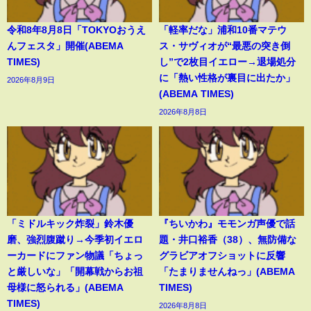
令和8年8月8日「TOKYOおうえ
「軽率だな」浦和10番マテウ
んフェスタ」開催(ABEMA
ス・サヴィオが“最悪の突き倒
TIMES)
し”で2枚目イエロー→退場処分
に「熱い性格が裏目に出たか」
2026年8月9日
(ABEMA TIMES)
2026年8月8日
「ミドルキック炸裂」鈴木優
『ちいかわ』モモンガ声優で話
磨、強烈腹蹴り→今季初イエロ
題・井口裕香（38）、無防備な
ーカードにファン物議「ちょっ
グラビアオフショットに反響
と厳しいな」「開幕戦からお祖
「たまりませんねっ」(ABEMA
母様に怒られる」(ABEMA
TIMES)
TIMES)
2026年8月8日