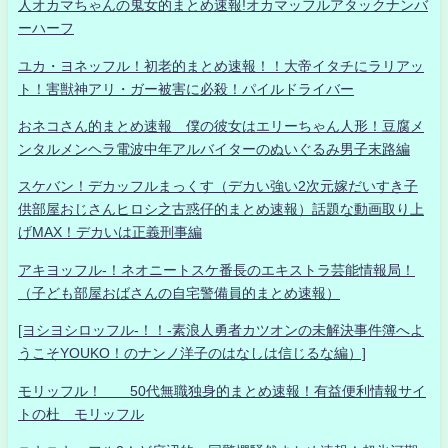
人オカマちゃんの鬼女的まとめ速報!オカマッフルアタックナンバ
ーハーフ
ユカ・ヨネッフル！初老的まとめ速報！！大帝イタチにラリアッ
ト！害獣神アリ・ガー被害に必殺！パイルドライバー
おネコさん的まとめ速報 僕の彼女はエリーちゃん人形！豆腐メ
ンタルメンヘラ電波中年アルバイターのぬいぐるみ男子末路編
スケバン！デカッフルまっくす（デカい強い2次元嫁だいすき子
供部屋おじさんヒロシ之古惑仔的まとめ速報）話題な動画取り上
げMAX！デカいは正義刑事編
アキヨッフル-！ネオニートスケ番長のエキストラ芸能情報局！
（子ども部屋おばさんの自宅警備員的まとめ速報）
[ヨシヨシロッフル-！！-素浪人勇者カツオンの未解決事件簿へよ
うこそYOUKO！のナンノ洋子のはなしは信じるな編）]
モリッフル！ 50代無職独身的まとめ速報！有益便利情報サイ
トの杜 モリッフル