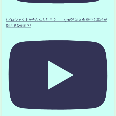
/プロジェクトA子さんも注目？ なぜ私は入会拒否？真相が
刺さる3分間？/