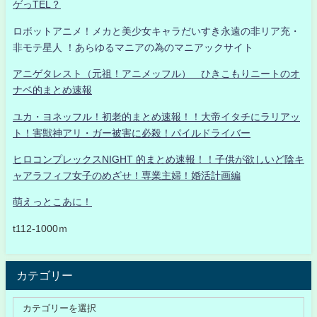
ゲっTEL？
ロボットアニメ！メカと美少女キャラだいすき永遠の非リア充・
非モテ星人 ！あらゆるマニアの為のマニアックサイト
アニゲタレスト（元祖！アニメッフル） ひきこもりニートのオ
ナベ的まとめ速報
ユカ・ヨネッフル！初老的まとめ速報！！大帝イタチにラリアッ
ト！害獣神アリ・ガー被害に必殺！パイルドライバー
ヒロコンプレックスNIGHT 的まとめ速報！！子供が欲しいど陰キ
ャアラフィフ女子のめざせ！専業主婦！婚活計画編
萌えっとこあに！
t112-1000ｍ
カテゴリー