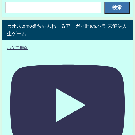
検索
カオスtomo娘ちゃんねーるアーガマ!Haraハラ!未解決人
生ゲーム
ハゲて無双