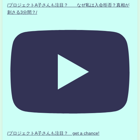
/プロジェクトA子さんも注目？ なぜ私は入会拒否？真相が
刺さる3分間？/
/プロジェクトA子さんも注目？ get a chance!