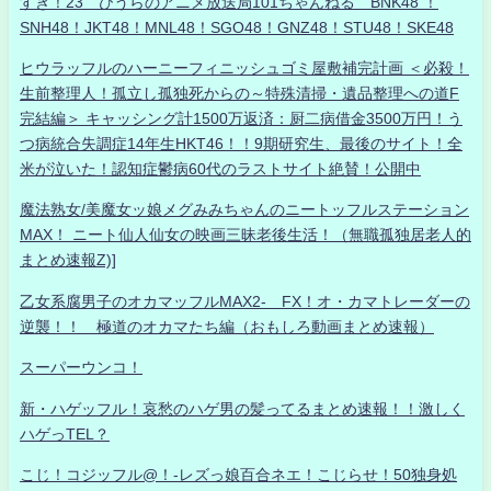
すき！23 ひうらのアニメ放送局101ちゃんねる BNK48 ！
SNH48！JKT48！MNL48！SGO48！GNZ48！STU48！SKE48
ヒウラッフルのハーニーフィニッシュゴミ屋敷補完計画 ＜必殺！
生前整理人！孤立し孤独死からの～特殊清掃・遺品整理への道F
完結編＞ キャッシング計1500万返済：厨二病借金3500万円！う
つ病統合失調症14年生HKT46！！9期研究生、最後のサイト！全
米が泣いた！認知症鬱病60代のラストサイト絶賛！公開中
魔法熟女/美魔女ッ娘メグみみちゃんのニートッフルステーション
MAX！ ニート仙人仙女の映画三昧老後生活！（無職孤独居老人的
まとめ速報Z)]
乙女系腐男子のオカマッフルMAX2- FX！オ・カマトレーダーの
逆襲！！ 極道のオカマたち編（おもしろ動画まとめ速報）
スーパーウンコ！
新・ハゲッフル！哀愁のハゲ男の髪ってるまとめ速報！！激しく
ハゲっTEL？
こじ！コジッフル@！-レズっ娘百合ネエ！こじらせ！50独身処