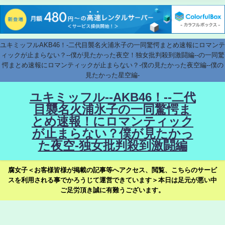
ユキミッフルAKB46！-二代目襲名火浦氷子の一同驚愕まとめ速報にロマンテ
ィックが止まらない？--僕が見たかった夜空！独女批判殺到激闘編--の一同驚
愕まとめ速報にロマンティックが止まらない？-僕の見たかった夜空編--僕の
見たかった星空編-
ユキミッフル--AKB46！--二代
目襲名火浦氷子の一同驚愕ま
とめ速報！にロマンティック
が止まらない？僕が見たかっ
た夜空-独女批判殺到激闘編
腐女子＜お客様皆様が掲載の記事等へアクセス、閲覧、こちらのサービ
スを利用される事でかろうじて運営できています＞本日は足元が悪い中
ご足労頂き誠に有難うございます。