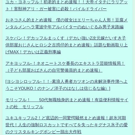
ユカ・ヨネッフル！初老的まとめ速報！！大帝イタチにラリアッ
ト！害獣神アリ・ガー被害に必殺！パイルドライバー
おネコさん的まとめ速報 僕の彼女はエリーちゃん人形！豆腐メ
ンタルメンヘラ電波中年アルバイターのぬいぐるみ男子末路編
スケバン！デカッフルまっくす（デカい強い2次元嫁だいすき子
供部屋おじさんヒロシ之古惑仔的まとめ速報）話題な動画取り上
げMAX！デカいは正義刑事編
アキヨッフル-！ネオニートスケ番長のエキストラ芸能情報局！
（子ども部屋おばさんの自宅警備員的まとめ速報）
[ヨシヨシロッフル-！！-素浪人勇者カツオンの未解決事件簿へよ
うこそYOUKO！のナンノ洋子のはなしは信じるな編）]
モリッフル！ 50代無職独身的まとめ速報！有益便利情報サイ
トの杜 モリッフル
ユキユキッフル2！ど底辺的一同驚愕騒然まとめ速報！超氷河期
世代！人生の強制ロスカットですべてを失ったキグナス氷子の愛
のクリスタルキングボンビー脱出大作戦