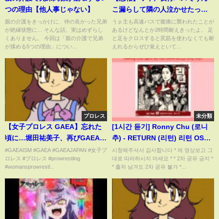
つの理由【他人事じゃない】
こ漏らして隣の人泣かせたった
www【2ch面白いスレ】
親の介護をきっかけに、仲の良かった兄弟
うｐ主も高速バスで腹痛に襲われたことが
が絶縁状態に… そんな話、実はめずらし
あるけどなんとか2時間耐えきったよ。 足
くありません。 今回は「親の介護で兄弟
と足をクロスすると尻筋を使わなくても耐
が揉める5つの理由」につい...
えれるからぜひ覚えといて...
プロレス
未分類
【女子プロレス GAEA】忘れた
[1시간 듣기] Ronny Chu (로니
頃に…堀田祐美子、再びGAEAマ
추) - RETURN (리턴) 리턴 OST 1
ット乱入！ 2003年3月4日 東
시간 듣기
#GAEAISM #GAEA #GAEAJAPAN #女子プ
시청해주셔서 감사합니다 * 제 영상보고 그
ロレス #プロレス #prowrestling
대로 따라하시지 마세요 * * 2차 공유 금지 *
京・後楽園ホール
#womansprowrestl...
* 출처 남겨도 2차 공유 불가 *...