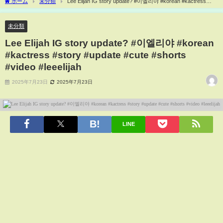
ホーム
未分類
Lee Elijah IG story update? #이엘리야 #korean #kactress
#story #update #cute #shorts #video #leeelijah
未分類
Lee Elijah IG story update? #이엘리야 #korean
#kactress #story #update #cute #shorts
#video #leeelijah
2025年7月23日
2025年7月23日
LINE