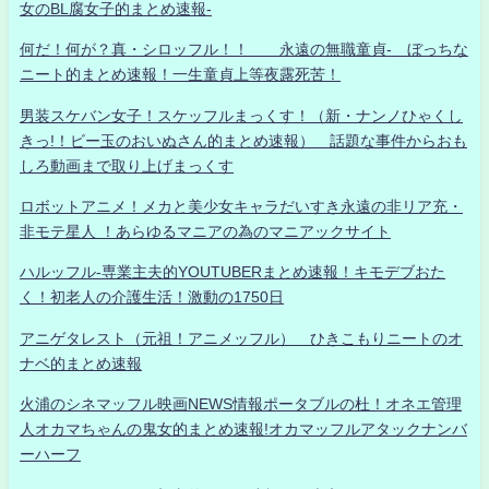
女のBL腐女子的まとめ速報-
何だ！何が？真・シロッフル！！ 永遠の無職童貞- ぼっちな
ニート的まとめ速報！一生童貞上等夜露死苦！
男装スケバン女子！スケッフルまっくす！（新・ナンノひゃくし
きっ!！ビー玉のおいぬさん的まとめ速報） 話題な事件からおも
しろ動画まで取り上げまっくす
ロボットアニメ！メカと美少女キャラだいすき永遠の非リア充・
非モテ星人 ！あらゆるマニアの為のマニアックサイト
ハルッフル-専業主夫的YOUTUBERまとめ速報！キモデブおた
く！初老人の介護生活！激動の1750日
アニゲタレスト（元祖！アニメッフル） ひきこもりニートのオ
ナベ的まとめ速報
火浦のシネマッフル映画NEWS情報ポータブルの杜！オネエ管理
人オカマちゃんの鬼女的まとめ速報!オカマッフルアタックナンバ
ーハーフ