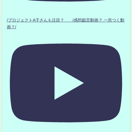
/プロジェクトA子さんも注目？ /感想戯言動画？.一息つく動
画？/