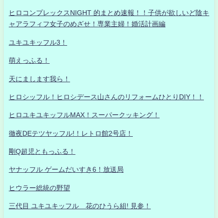
ヒロコンプレックスNIGHT 的まとめ速報！！子供が欲しいど陰キ
ャアラフィフ女子のめざせ！専業主婦！婚活計画編
ユキユキッフル3！
萌えっふる！
天にまします我ら！
ヒロシッフル！ヒロシデース山さんのリフォームひとりDIY！！
ヒロユキユキッフルMAX！スーパークッキング！
徹夜DEテツヤッフル!！レトロ館2号店！
剛Q超児ともっふる！
ヤナッフル ゲームだいすき6！放送局
ヒウラー総統の野望
三代目 ユキユキッフル 花のひうら組! 見参！