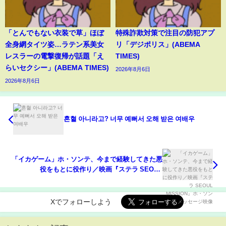
「とんでもない衣装で草」ほぼ
特殊詐欺対策で注目の防犯アプ
全身網タイツ姿…ラテン系美女
リ「デジポリス」(ABEMA
レスラーの電撃復帰が話題「え
TIMES)
らいセクシー」(ABEMA TIMES)
2026年8月6日
2026年8月6日
혼혈 아니라고? 너무 예뻐서 오해 받은 여배우
「イカゲーム」ホ・ソンテ、今まで経験してきた悪
役をもとに役作り／映画『ステラ SEOUL
MISSION』ホ・ソンテ メッセージ映像
Xでフォローしよう