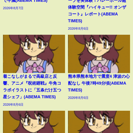
で半減(ABEMA TIMES)
ーブを実体験！バレーボール超
体験空間『ハイキュー!! オンザ
2026年8月7日
コート』レポート(ABEMA
TIMES)
2026年8月6日
着こなしがまるで高級店と反
熊本県熊本地方で震度4 津波の心
響、アニメ『呪術廻戦』牛角コ
配なし 午後7時49分頃(ABEMA
ラボイラストに「五条だけ五つ
TIMES)
星シェフ」(ABEMA TIMES)
2026年8月6日
2026年8月6日