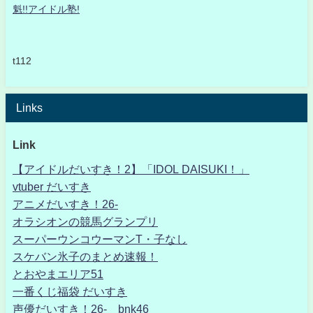
魁!!アイドル塾!
t112
Links
Link
【アイドルだいすき！2】「IDOL DAISUKI！」
vtuber だいすき
アニメだいすき！26-
オラシオンの競馬グランプリ
スーパーウンコウーマンT・子なし
スケバン氷子のまとめ速報！
とおやまエリア51
一番くじ福袋 だいすき
声優だいすき！26- bnk46