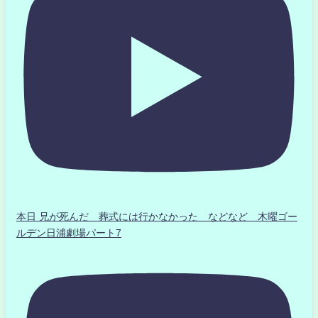
本日 兄が死んだ 葬式には行かなかった などなど 木曜ゴー
ルデン日浦劇場パート7