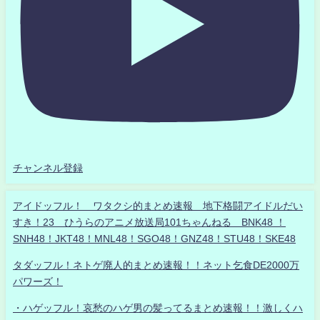
チャンネル登録
アイドッフル！ ワタクシ的まとめ速報 地下格闘アイドルだい
すき！23 ひうらのアニメ放送局101ちゃんねる BNK48 ！
SNH48！JKT48！MNL48！SGO48！GNZ48！STU48！SKE48
タダッフル！ネトゲ廃人的まとめ速報！！ネット乞食DE2000万
パワーズ！
・ハゲッフル！哀愁のハゲ男の髪ってるまとめ速報！！激しくハ