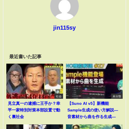
jin115sy
最近書いた記事
社会
未分類
見立真一の逮捕に王手か？幸
【Suno AI v5】新機能
平一家特別対策本部設置で動
Sample生成の使い方解説―
く裏社会
音素材から曲を作る生成―