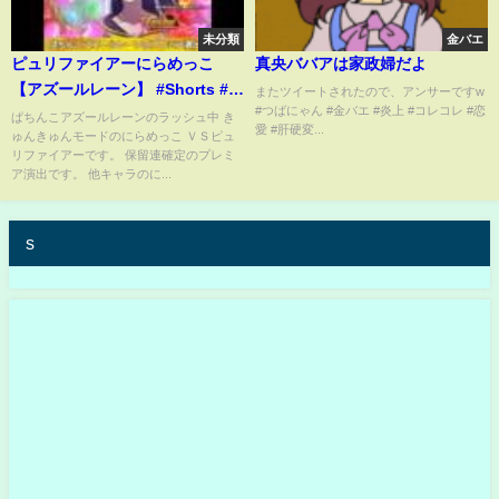
未分類
金バエ
ピュリファイアーにらめっこ
真央ババアは家政婦だよ
【アズールレーン】 #Shorts #パ
またツイートされたので、アンサーですw
#つばにゃん #金バエ #炎上 #コレコレ #恋
チンコ #高野麻里佳 #きゅんきゅ
ぱちんこアズールレーンのラッシュ中 き
愛 #肝硬変...
ゅんきゅんモードのにらめっこ ＶＳピュ
んモード #アズールレーン
リファイアーです。 保留連確定のプレミ
#azurlane
ア演出です。 他キャラのに...
s