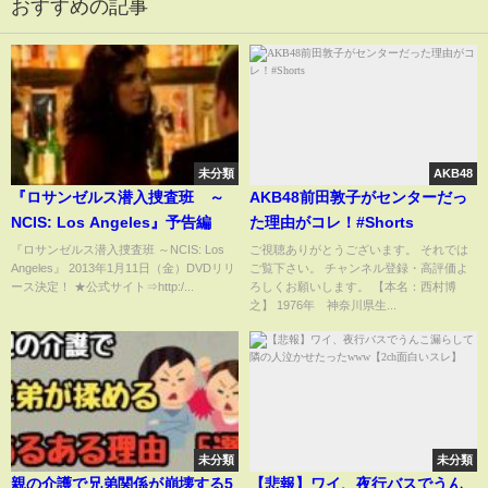
おすすめの記事
未分類
AKB48
『ロサンゼルス潜入捜査班 ～
AKB48前田敦子がセンターだっ
NCIS: Los Angeles』予告編
た理由がコレ！#Shorts
『ロサンゼルス潜入捜査班 ～NCIS: Los
ご視聴ありがとうございます。 それでは
Angeles』 2013年1月11日（金）DVDリリ
ご覧下さい。 チャンネル登録・高評価よ
ース決定！ ★公式サイト⇒http:/...
ろしくお願いします。 【本名：西村博
之】 1976年 神奈川県生...
未分類
未分類
親の介護で兄弟関係が崩壊する5
【悲報】ワイ、夜行バスでうん