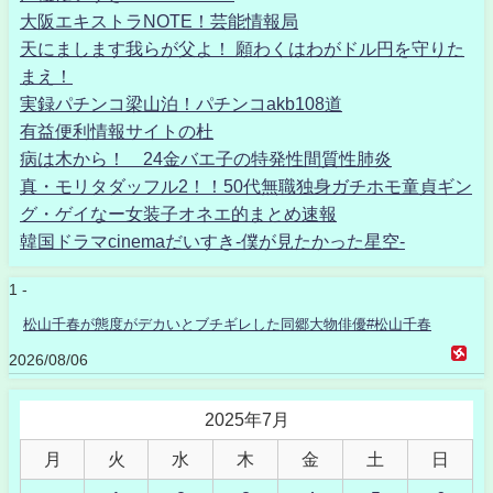
大阪エキストラNOTE！芸能情報局
天にまします我らが父よ！ 願わくはわがドル円を守りた
まえ！
実録パチンコ梁山泊！パチンコakb108道
有益便利情報サイトの杜
病は木から！ 24金バエ子の特発性間質性肺炎
真・モリタダッフル2！！50代無職独身ガチホモ童貞ギン
グ・ゲイなー女装子オネエ的まとめ速報
韓国ドラマcinemaだいすき-僕が見たかった星空-
1 -
松山千春が態度がデカいとブチギレした同郷大物俳優#松山千春
2026/08/06
2025年7月
月
火
水
木
金
土
日