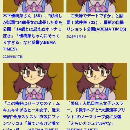
木下優樹菜さん（38）、“顔出し
「ご夫婦でデートですか」と話
が話題”14歳長女の成長した姿を
題！武井咲（32）、最新の自撮
公開 「14歳とは思えぬオトナっ
りショット公開(ABEMA TIMES)
ぽさ」「優樹菜ちゃんにそっく
2026年8月7日
りすぎる」など反響(ABEMA
TIMES)
2026年8月7日
「この格好はセーフなの？」ム
「美狂」人気日本人女子レスラ
キムキすぎるヒール女子、近未
ー、ド派手ヘアと“大胆漢字プリ
来的“全身スケスケ”衣装にファ
ント”のノースリーブ姿に反響
ンツッコミ「着ているけど着て
「えらいカジュアルやな」
いない感…」(ABEMA TIMES)
(ABEMA TIMES)