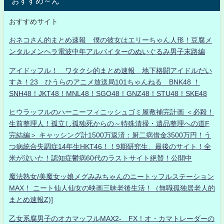
おすすめ～ん
おすすめサイト
おネコさん的まとめ速報 僕の彼女はエリーちゃん人形！豆腐メ
ンタルメンヘラ電波中年アルバイターのぬいぐるみ男子末路編
アイドッフル！ ワタクシ的まとめ速報 地下格闘アイドルだい
すき！23 ひうらのアニメ放送局101ちゃんねる BNK48 ！
SNH48！JKT48！MNL48！SGO48！GNZ48！STU48！SKE48
ヒウラッフルのハーニーフィニッシュゴミ屋敷補完計画 ＜必殺！
生前整理人！孤立し孤独死からの～特殊清掃・遺品整理への道F
完結編＞ キャッシング計1500万返済：厨二病借金3500万円！う
つ病統合失調症14年生HKT46！！9期研究生、最後のサイト！全
米が泣いた！認知症鬱病60代のラストサイト絶賛！公開中
魔法熟女/美魔女ッ娘メグみみちゃんのニートッフルステーション
MAX！ ニート仙人仙女の映画三昧老後生活！（無職孤独居老人的
まとめ速報Z)]
乙女系腐男子のオカマッフルMAX2- FX！オ・カマトレーダーの