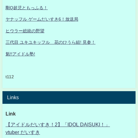
剛Q超児ともっふる！
ヤナッフル ゲームだいすき6！放送局
ヒウラー総統の野望
三代目 ユキユキッフル 花のひうら組! 見参！
魁!!アイドル塾!
t112
Links
Link
【アイドルだいすき！2】「IDOL DAISUKI！」
vtuber だいすき