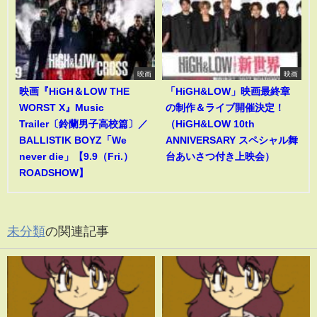
映画
映画
映画『HiGH＆LOW THE
「HiGH&LOW」映画最終章
WORST X』Music
の制作＆ライブ開催決定！
Trailer〔鈴蘭男子高校篇〕／
（HiGH&LOW 10th
BALLISTIK BOYZ「We
ANNIVERSARY スペシャル舞
never die」【9.9（Fri.）
台あいさつ付き上映会）
ROADSHOW】
未分類
の関連記事