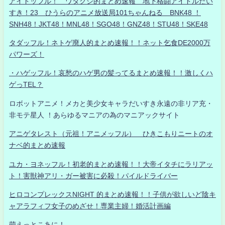
アイドッフル！ ワタクシ的まとめ速報 地下格闘アイドルだい
すき！23 ひうらのアニメ放送局101ちゃんねる BNK48 ！
SNH48！JKT48！MNL48！SGO48！GNZ48！STU48！SKE48
タダッフル！ネトゲ廃人的まとめ速報！！ネット乞食DE2000万
パワーズ！
・ハゲッフル！哀愁のハゲ男の髪ってるまとめ速報！！激しくハ
ゲっTEL？
ロボットアニメ！メカと美少女キャラだいすき永遠の非リア充・
非モテ星人 ！あらゆるマニアの為のマニアックサイト
アニゲタレスト（元祖！アニメッフル） ひきこもりニートのオ
ナベ的まとめ速報
ユカ・ヨネッフル！初老的まとめ速報！！大帝イタチにラリアッ
ト！害獣神アリ・ガー被害に必殺！パイルドライバー
ヒロコンプレックスNIGHT 的まとめ速報！！子供が欲しいど陰キ
ャアラフィフ女子のめざせ！専業主婦！婚活計画編
萌えっとこあに！