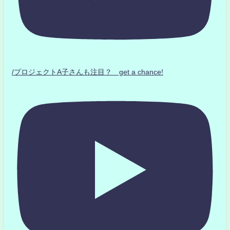
/プロジェクトA子さんも注目？ get a chance!