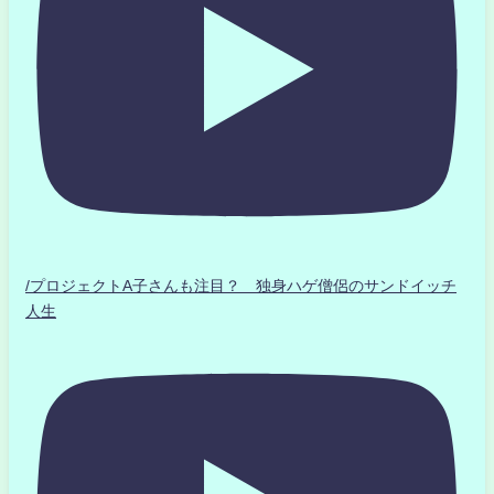
/プロジェクトA子さんも注目？ 独身ハゲ僧侶のサンドイッチ
人生