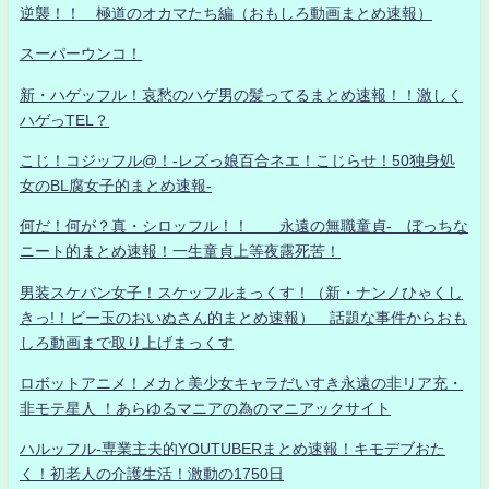
逆襲！！ 極道のオカマたち編（おもしろ動画まとめ速報）
スーパーウンコ！
新・ハゲッフル！哀愁のハゲ男の髪ってるまとめ速報！！激しく
ハゲっTEL？
こじ！コジッフル@！-レズっ娘百合ネエ！こじらせ！50独身処
女のBL腐女子的まとめ速報-
何だ！何が？真・シロッフル！！ 永遠の無職童貞- ぼっちな
ニート的まとめ速報！一生童貞上等夜露死苦！
男装スケバン女子！スケッフルまっくす！（新・ナンノひゃくし
きっ!！ビー玉のおいぬさん的まとめ速報） 話題な事件からおも
しろ動画まで取り上げまっくす
ロボットアニメ！メカと美少女キャラだいすき永遠の非リア充・
非モテ星人 ！あらゆるマニアの為のマニアックサイト
ハルッフル-専業主夫的YOUTUBERまとめ速報！キモデブおた
く！初老人の介護生活！激動の1750日