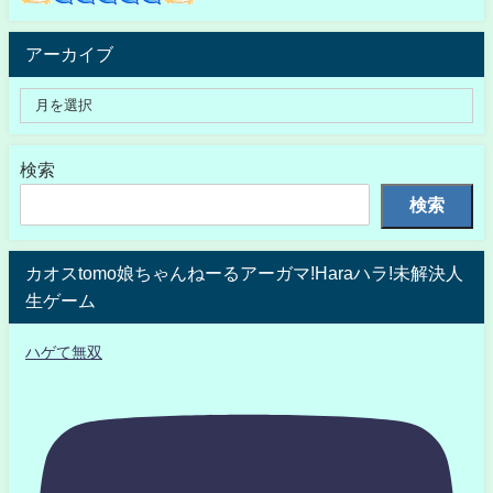
アーカイブ
検索
検索
カオスtomo娘ちゃんねーるアーガマ!Haraハラ!未解決人
生ゲーム
ハゲて無双