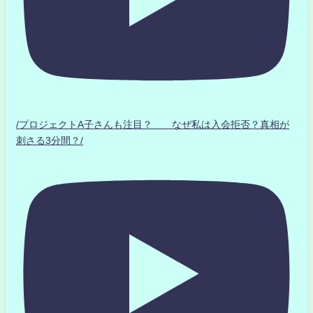
/プロジェクトA子さんも注目？ なぜ私は入会拒否？真相が
刺さる3分間？/