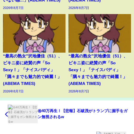
2026年8月7日
2026年8月7日
“最高の熟女”沢地優佳（51）、
“最高の熟女”沢地優佳（51）、
ビキニ姿に絶賛の声「So
ビキニ姿に絶賛の声「So
Sexy！」「ナイスバディ」
Sexy！」「ナイスバディ」
「隅々までも魅力的で綺麗！」
「隅々までも魅力的で綺麗！」
(ABEMA TIMES)
(ABEMA TIMES)
2026年8月7日
2026年8月7日
㊗️40万再生！【悲報】石破茂がトランプに握手をガ
ン無視されるw