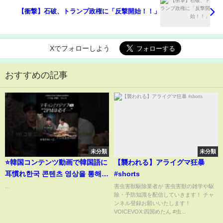
【衝撃】石破、トランプ政権に「反撃開始！！」
Xでフォローしよう
おすすめの記事
未分類
未分類
⭐️韓国コンテンツ動画で韓国語に
【襲われる】アライグマ狂暴
耳慣れ한국 콘텐츠 영상을 통해
#shorts
일본어에 익숙해지기!#일본어공
...
害虫害獣駆除業者が 害虫害獣の雑学や駆
除・予防知識を配信していきます！ チャ
부 #韓国語勉強 #택연 #テギョン
ンネル登録お願いいたします！
#2pm
VOICEVOX:四国めたん #虫...