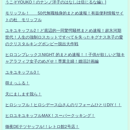
うこそYOUKO！のナンノ洋子のはなしは信じるな編）]
モリッフル！ 50代無職独身的まとめ速報！有益便利情報サイ
トの杜 モリッフル
ユキユキッフル2！ど底辺的一同驚愕騒然まとめ速報！超氷河期
世代！人生の強制ロスカットですべてを失ったキグナス氷子の愛
のクリスタルキングボンビー脱出大作戦
ヒロコンプレックスNIGHT 的まとめ速報！！子供が欲しいど陰キ
ャアラフィフ女子のめざせ！専業主婦！婚活計画編
ユキユキッフル3！
萌えっふる！
天にまします我ら！
ヒロシッフル！ヒロシデース山さんのリフォームひとりDIY！！
ヒロユキユキッフルMAX！スーパークッキング！
徹夜DEテツヤッフル!！レトロ館2号店！