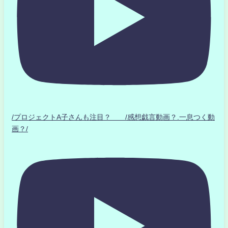
/プロジェクトA子さんも注目？ /感想戯言動画？.一息つく動
画？/