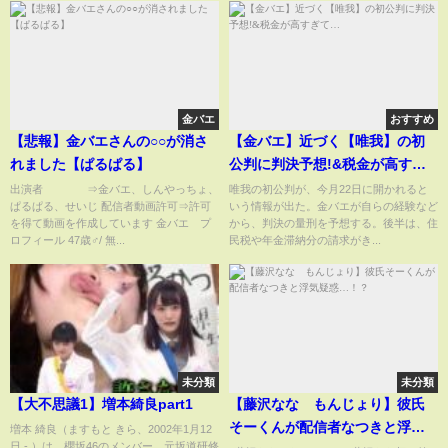
金バエ
おすすめ
【悲報】金バエさんの○○が消さ
【金バエ】近づく【唯我】の初
れました【ぱるぱる】
公判に判決予想!&税金が高すぎ
て…
出演者 ⇒金バエ、しんやっちょ、
唯我の初公判が、今月22日に開かれると
ぱるぱる、せいじ 配信者動画許可⇒許可
いう情報が出た。金バエが自らの経験など
を得て動画を作成しています 金バエ プ
から、判決の量刑を予想する。後半は、住
ロフィール 47歳♂/ 無...
民税や年金滞納分の請求がき...
未分類
未分類
【大不思議1】増本綺良part1
【藤沢なな もんじょり】彼氏
そーくんが配信者なつきと浮気
増本 綺良（ますもと きら、2002年1月12
日 - ）は、櫻坂46のメンバー。元坂道研修