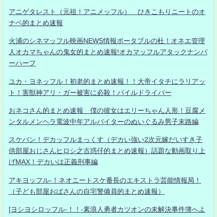
アニゲタレスト（元祖！アニメッフル） ひきこもりニートのオ
ナベ的まとめ速報
火浦のシネマッフル映画NEWS情報ポータブルの杜！オネエ管理
人オカマちゃんの鬼女的まとめ速報!オカマッフルアタックナンバ
ーハーフ
ユカ・ヨネッフル！初老的まとめ速報！！大帝イタチにラリアッ
ト！害獣神アリ・ガー被害に必殺！パイルドライバー
おネコさん的まとめ速報 僕の彼女はエリーちゃん人形！豆腐メ
ンタルメンヘラ電波中年アルバイターのぬいぐるみ男子末路編
スケバン！デカッフルまっくす（デカい強い2次元嫁だいすき子
供部屋おじさんヒロシ之古惑仔的まとめ速報）話題な動画取り上
げMAX！デカいは正義刑事編
アキヨッフル-！ネオニートスケ番長のエキストラ芸能情報局！
（子ども部屋おばさんの自宅警備員的まとめ速報）
[ヨシヨシロッフル-！！-素浪人勇者カツオンの未解決事件簿へよ