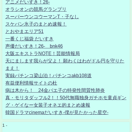
アニメだいすき！26-
オラシオンの競馬グランプリ
スーパーウンコウーマンT・子なし
スケバン氷子のまとめ速報！
とおやまエリア51
一番くじ福袋 だいすき
声優だいすき！26- bnk46
大阪エキストラNOTE！芸能情報局
天にまします我らが父よ！ 願わくはわがドル円を守りた
まえ！
実録パチンコ梁山泊！パチンコakb108道
有益便利情報サイトの杜
病は木から！ 24金バエ子の特発性間質性肺炎
真・モリタダッフル2！！50代無職独身ガチホモ童貞ギン
グ・ゲイなー女装子オネエ的まとめ速報
韓国ドラマcinemaだいすき-僕が見たかった星空-
1 -