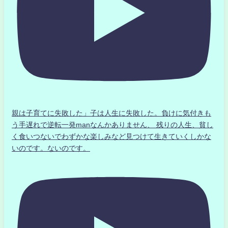
親は子育てに失敗した」子は人生に失敗した。負けに気付きも
う手遅れで逆転一発manなんかありません、 残りの人生、貧し
く食いつないでわずかな楽しみなど見つけて生きていくしかな
いのです。ないのです。