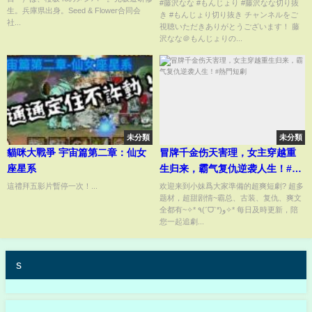
疑惑…！？
#藤沢なな #もんじょり #藤沢なな切り抜
生。兵庫県出身。Seed & Flower合同会
き #もんじょり切り抜き チャンネルをご
社...
視聴いただきありがとうございます！ 藤
沢なな＠もんじょりの...
未分類
未分類
貓咪大戰爭 宇宙篇第二章：仙女
冒牌千金伤天害理，女主穿越重
座星系
生归来，霸气复仇逆袭人生！#熱
門短劇
這禮拜五影片暫停一次！...
欢迎来到小妹爲大家準備的超爽短劇? 超多
题材，超甜剧情~霸总、古装、复仇、爽文
全都有~✧* ٩(ˊᗜˋ*)و✧* 每日及時更新，陪
您一起追劇...
s