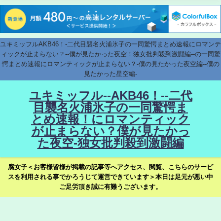
ユキミッフルAKB46！-二代目襲名火浦氷子の一同驚愕まとめ速報にロマンテ
ィックが止まらない？--僕が見たかった夜空！独女批判殺到激闘編--の一同驚
愕まとめ速報にロマンティックが止まらない？-僕の見たかった夜空編--僕の
見たかった星空編-
ユキミッフル--AKB46！--二代
目襲名火浦氷子の一同驚愕ま
とめ速報！にロマンティック
が止まらない？僕が見たかっ
た夜空-独女批判殺到激闘編
腐女子＜お客様皆様が掲載の記事等へアクセス、閲覧、こちらのサービ
スを利用される事でかろうじて運営できています＞本日は足元が悪い中
ご足労頂き誠に有難うございます。