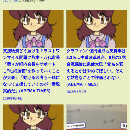
支援物資どう届ける？ラストワ
クラファン1億円達成も支持率は
ンマイル問題に熊本・八代市長
2.3％…中道改革連合、8月の3党
「我々が町内会長をサポート
合流議論に泉健太氏「党名を変
し”毛細血管”を作っていくこと
えるとかはやめてほしい。そん
が大事」「動ける若者も一緒に
な姑息なことで評価されない」
なって支援していくのが一番現
(ABEMA TIMES)
実的だ」(ABEMA TIMES)
2026年8月9日
2026年8月9日