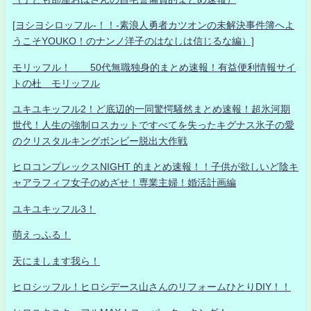
[ヨシヨシロッフル-！！-素浪人勇者カツオンの未解決事件簿へよ
うこそYOUKO！のナンノ洋子のはなしは信じるな編）]
モリッフル！ 50代無職独身的まとめ速報！有益便利情報サイ
トの杜 モリッフル
ユキユキッフル2！ど底辺的一同驚愕騒然まとめ速報！超氷河期
世代！人生の強制ロスカットですべてを失ったキグナス氷子の愛
のクリスタルキングボンビー脱出大作戦
ヒロコンプレックスNIGHT 的まとめ速報！！子供が欲しいど陰キ
ャアラフィフ女子のめざせ！専業主婦！婚活計画編
ユキユキッフル3！
萌えっふる！
天にまします我ら！
ヒロシッフル！ヒロシデース山さんのリフォームひとりDIY！！