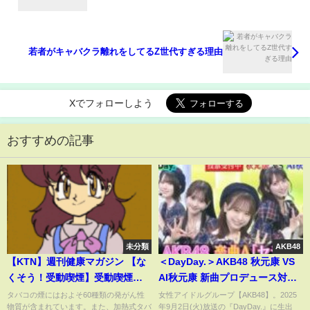
若者がキャバクラ離れをしてるZ世代すぎる理由
Xでフォローしよう
おすすめの記事
未分類
AKB48
【KTN】週刊健康マガジン 【な
＜DayDay.＞AKB48 秋元康 VS
くそう！受動喫煙】受動喫煙と
AI秋元康 新曲プロデュース対決
三次喫煙 2021年1月29日 放送
(楽曲A)「セシル」【アーティス
タバコの煙にはおよそ60種類の発がん性
女性アイドルグループ【AKB48】。2025
物質が含まれています。また、加熱式タバ
年9月2日(火)放送の『DayDay.』に生出
トLIVE】