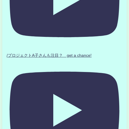
/プロジェクトA子さんも注目？ get a chance!