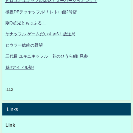
ヒロユキユキッフルMAX！スーパークッキング！
徹夜DEテツヤッフル!！レトロ館2号店！
剛Q超児ともっふる！
ヤナッフル ゲームだいすき6！放送局
ヒウラー総統の野望
三代目 ユキユキッフル 花のひうら組! 見参！
魁!!アイドル塾!
t112
Links
Link