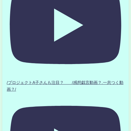
/プロジェクトA子さんも注目？ /感想戯言動画？.一息つく動
画？/