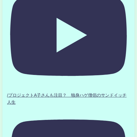
/プロジェクトA子さんも注目？ 独身ハゲ僧侶のサンドイッチ
人生