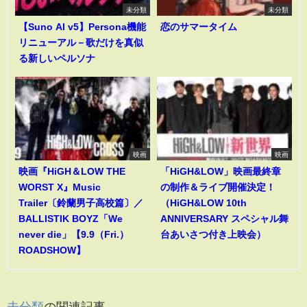
未分類
未分類
【Suno AI v5】Persona機能
恋のサマータイム
リニューアル－歌だけを真似
る新しいペルソナ
映画
映画
映画『HiGH＆LOW THE
「HiGH&LOW」映画最終章
WORST X』Music
の制作＆ライブ開催決定！
Trailer〔鈴蘭男子高校篇〕／
（HiGH&LOW 10th
BALLISTIK BOYZ「We
ANNIVERSARY スペシャル舞
never die」【9.9（Fri.）
台あいさつ付き上映会）
ROADSHOW】
未分類
の関連記事