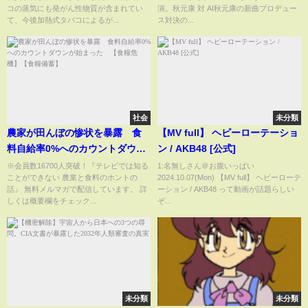
コの蒸気にも発がん性物質が含まれてい
演。秋元康 対 AI秋元康の新曲プロデュー
て、今後加熱式タバコによるが...
ス対決の...
社会
未分類
農家が田んぼの惨状を暴露 食
【MV full】 ヘビーローテーショ
料自給率0%へのカウントダウン
ン / AKB48 [公式]
が始まった 【食糧危機】【食
※会員数16700人突破！『テレビでは知る
1:名無しさん＠お腹いっぱい
ことができない 農業と食料のホントの
2024.10.07(Mon) 【MV full】 ヘビーローテ
糧備蓄】
話』 無料メルマガで配信しています。 詳
ーション / AKB48 って動画が話題らしい
しくは概要欄をチェック...
ぞ...
未分類
未分類