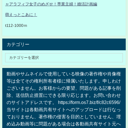
ャアラフィフ女子のめざせ！専業主婦！婚活計画編
萌えっとこあに！
t112-1000ｍ
カテゴリー
動画やサムネイルで使用している映像の著作権や肖像権
等は全てその権利所有者様に帰属いたします。申しわけ
ございません。お客様からの要望、問題がある記事を削
除、送信防止措置にできる限り応じます。お問い合わせ
のサイトアドレスです。 https://form.os7.biz/f/c82c6596/
当サイトは各動画共有サイトへのアップロードは行なっ
ておりません、著作権の侵害を目的としていません、埋
め込み動画等に問題がある場合は各動画共有サイト元へ