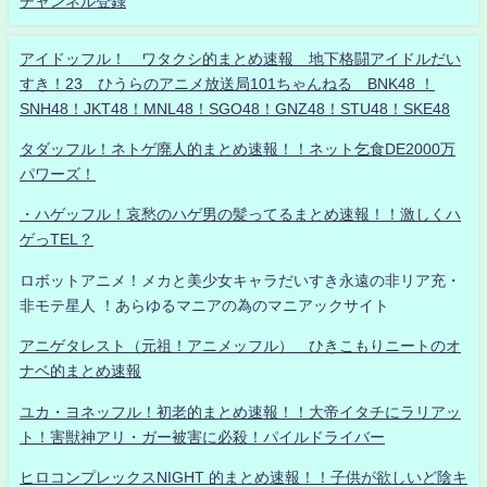
チャンネル登録
アイドッフル！ ワタクシ的まとめ速報 地下格闘アイドルだい
すき！23 ひうらのアニメ放送局101ちゃんねる BNK48 ！
SNH48！JKT48！MNL48！SGO48！GNZ48！STU48！SKE48
タダッフル！ネトゲ廃人的まとめ速報！！ネット乞食DE2000万
パワーズ！
・ハゲッフル！哀愁のハゲ男の髪ってるまとめ速報！！激しくハ
ゲっTEL？
ロボットアニメ！メカと美少女キャラだいすき永遠の非リア充・
非モテ星人 ！あらゆるマニアの為のマニアックサイト
アニゲタレスト（元祖！アニメッフル） ひきこもりニートのオ
ナベ的まとめ速報
ユカ・ヨネッフル！初老的まとめ速報！！大帝イタチにラリアッ
ト！害獣神アリ・ガー被害に必殺！パイルドライバー
ヒロコンプレックスNIGHT 的まとめ速報！！子供が欲しいど陰キ