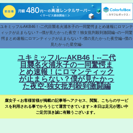
ユキミッフルAKB46！-二代目襲名火浦氷子の一同驚愕まとめ速報にロマンテ
ィックが止まらない？--僕が見たかった夜空！独女批判殺到激闘編--の一同驚
愕まとめ速報にロマンティックが止まらない？-僕の見たかった夜空編--僕の
見たかった星空編-
ユキミッフル--AKB46！--二代
目襲名火浦氷子の一同驚愕ま
とめ速報！にロマンティック
が止まらない？僕が見たかっ
た夜空-独女批判殺到激闘編
腐女子＜お客様皆様が掲載の記事等へアクセス、閲覧、こちらのサービ
スを利用される事でかろうじて運営できています＞本日は足元が悪い中
ご足労頂き誠に有難うございます。