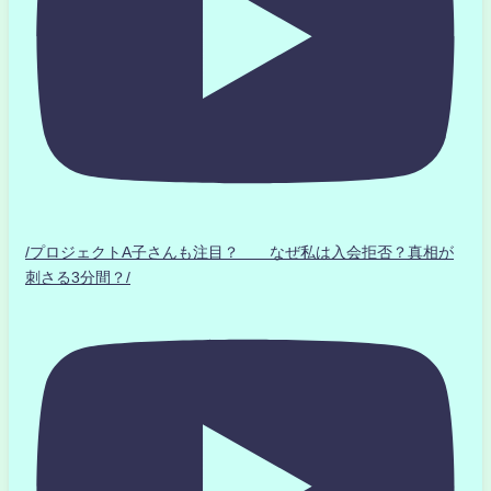
/プロジェクトA子さんも注目？ なぜ私は入会拒否？真相が
刺さる3分間？/