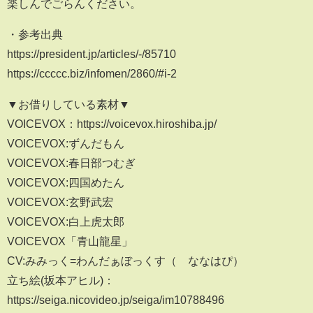
楽しんでごらんください。
・参考出典
https://president.jp/articles/-/85710
https://ccccc.biz/infomen/2860/#i-2
▼お借りしている素材▼
VOICEVOX：https://voicevox.hiroshiba.jp/
VOICEVOX:ずんだもん
VOICEVOX:春日部つむぎ
VOICEVOX:四国めたん
VOICEVOX:玄野武宏
VOICEVOX:白上虎太郎
VOICEVOX「青山龍星」
CV:みみっく=わんだぁぼっくす（©ななはぴ）
立ち絵(坂本アヒル)：
https://seiga.nicovideo.jp/seiga/im10788496