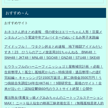
おすすめ～ん
おすすめサイト
おネコさん的まとめ速報 僕の彼女はエリーちゃん人形！豆腐メ
ンタルメンヘラ電波中年アルバイターのぬいぐるみ男子末路編
アイドッフル！ ワタクシ的まとめ速報 地下格闘アイドルだい
すき！23 ひうらのアニメ放送局101ちゃんねる BNK48 ！
SNH48！JKT48！MNL48！SGO48！GNZ48！STU48！SKE48
ヒウラッフルのハーニーフィニッシュゴミ屋敷補完計画 ＜必殺！
生前整理人！孤立し孤独死からの～特殊清掃・遺品整理への道F
完結編＞ キャッシング計1500万返済：厨二病借金3500万円！う
つ病統合失調症14年生HKT46！！9期研究生、最後のサイト！全
米が泣いた！認知症鬱病60代のラストサイト絶賛！公開中
魔法熟女/美魔女ッ娘メグみみちゃんのニートッフルステーション
MAX！ ニート仙人仙女の映画三昧老後生活！（無職孤独居老人的