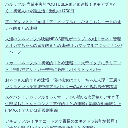
ハルッフル-専業主夫的YOUTUBERまとめ速報！キモデブおた
く！初老人の介護生活！激動の1750日
アニゲタレスト（元祖！アニメッフル） ひきこもりニートのオ
ナベ的まとめ速報
火浦のシネマッフル映画NEWS情報ポータブルの杜！オネエ管理
人オカマちゃんの鬼女的まとめ速報!オカマッフルアタックナンバ
ーハーフ
ユカ・ヨネッフル！初老的まとめ速報！！大帝イタチにラリアッ
ト！害獣神アリ・ガー被害に必殺！パイルドライバー
おネコさん的まとめ速報 僕の彼女はエリーちゃん人形！豆腐メ
ンタルメンヘラ電波中年アルバイターのぬいぐるみ男子末路編
スケバン！デカッフルまっくす（デカい強い2次元嫁だいすき子
供部屋おじさんヒロシ之古惑仔的まとめ速報）話題な動画取り上
げMAX！デカいは正義刑事編
アキヨッフル-！ネオニートスケ番長のエキストラ芸能情報局！
（子ども部屋おばさんの自宅警備員的まとめ速報）