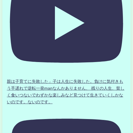
親は子育てに失敗した」子は人生に失敗した。負けに気付きも
う手遅れで逆転一発manなんかありません、 残りの人生、貧し
く食いつないでわずかな楽しみなど見つけて生きていくしかな
いのです。ないのです。