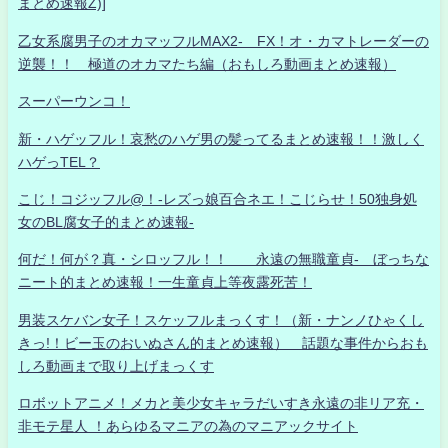
まとめ速報Z)]
乙女系腐男子のオカマッフルMAX2- FX！オ・カマトレーダーの
逆襲！！ 極道のオカマたち編（おもしろ動画まとめ速報）
スーパーウンコ！
新・ハゲッフル！哀愁のハゲ男の髪ってるまとめ速報！！激しく
ハゲっTEL？
こじ！コジッフル@！-レズっ娘百合ネエ！こじらせ！50独身処
女のBL腐女子的まとめ速報-
何だ！何が？真・シロッフル！！ 永遠の無職童貞- ぼっちな
ニート的まとめ速報！一生童貞上等夜露死苦！
男装スケバン女子！スケッフルまっくす！（新・ナンノひゃくし
きっ!！ビー玉のおいぬさん的まとめ速報） 話題な事件からおも
しろ動画まで取り上げまっくす
ロボットアニメ！メカと美少女キャラだいすき永遠の非リア充・
非モテ星人 ！あらゆるマニアの為のマニアックサイト