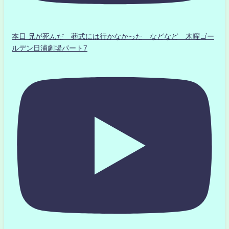
本日 兄が死んだ 葬式には行かなかった などなど 木曜ゴー
ルデン日浦劇場パート7