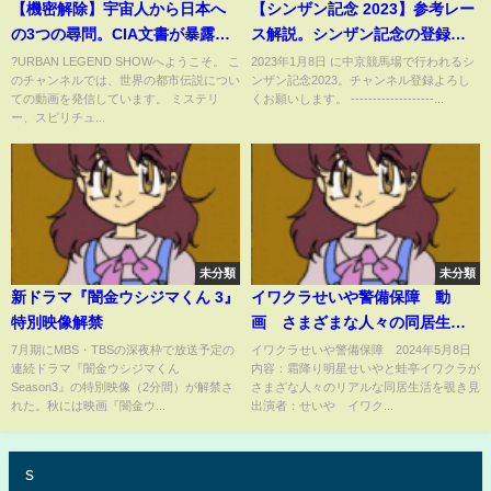
【機密解除】宇宙人から日本へ
【シンザン記念 2023】参考レー
の3つの尋問。CIA文書が暴露し
ス解説。シンザン記念の登録馬
た2032年人類審査の真実
のこれまでのレースぶりを初心
?URBAN LEGEND SHOWへようこそ。 こ
2023年1月8日 に中京競馬場で行われるシ
のチャンネルでは、世界の都市伝説につい
ンザン記念2023。チャンネル登録よろし
者にも分かりやすい解説で振り
ての動画を発信しています。 ミステリ
くお願いします。 -------------------...
返りました。
ー、スピリチュ...
未分類
未分類
新ドラマ『闇金ウシジマくん 3』
イワクラせいや警備保障 動
特別映像解禁
画 さまざまな人々の同居生活
を覗き見 5月8日
7月期にMBS・TBSの深夜枠で放送予定の
イワクラせいや警備保障 2024年5月8日
連続ドラマ『闇金ウシジマくん
内容：霜降り明星せいやと蛙亭イワクラが
Season3』の特別映像（2分間）が解禁さ
さまざな人々のリアルな同居生活を覗き見
れた。秋には映画『闇金ウ...
出演者：せいや イワク...
s