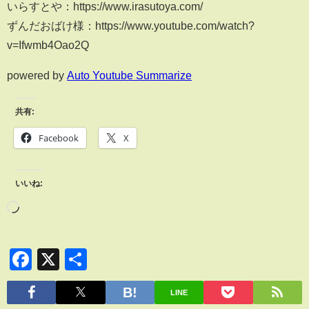
いらすとや：https://www.irasutoya.com/
ずんだおばけ様：https://www.youtube.com/watch?
v=Ifwmb4Oao2Q
powered by
Auto Youtube Summarize
共有:
Facebook
X
いいね:
Facebook
X
共
有
LINE