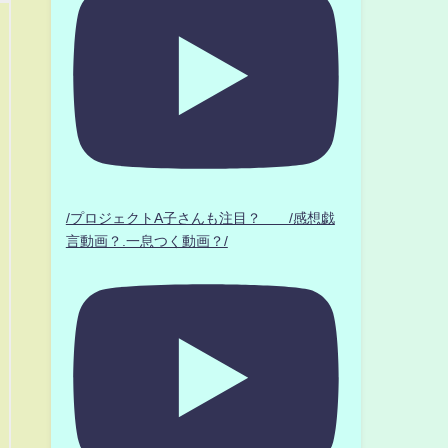
/プロジェクトA子さんも注目？ /感想戯
言動画？.一息つく動画？/