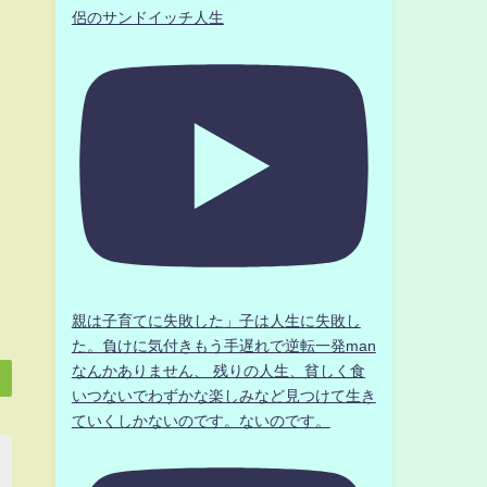
侶のサンドイッチ人生
親は子育てに失敗した」子は人生に失敗し
た。負けに気付きもう手遅れで逆転一発man
なんかありません、 残りの人生、貧しく食
いつないでわずかな楽しみなど見つけて生き
ていくしかないのです。ないのです。