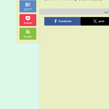
はてブ
Facebook
post
Pocket
Feedly