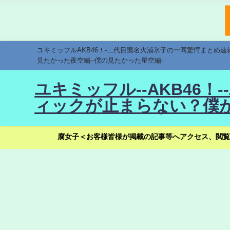
ユキミッフルAKB46！-二代目襲名火浦氷子の一同驚愕まとめ
見たかった夜空編--僕の見たかった星空編-
ユキミッフル--AKB46
ィックが止まらない？僕が
腐女子＜お客様皆様が掲載の記事等へアクセス、閲覧