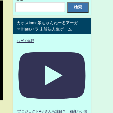
検索
カオスtomo娘ちゃんねーるアーガ
マ!Haraハラ!未解決人生ゲーム
ハゲて無双
/プロジェクトA子さんも注目？ 独身ハゲ僧