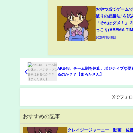
おやつ当てゲームで
破りの必勝法”を試
「それはダメ！」 
っこり(ABEMA TIM
2026年8月8日
AKB48、チーム制を休止。ポジティブな要
るのか？？【まろたさん】
Xでフォ
おすすめの記事
クレイジージャーニー 動画 佐