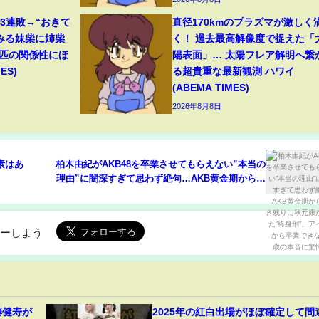
3連敗→“おきて
直径170kmのプラズマが激しく
みる妹柴に姉柴
く！ 過去最高解像度で捉えた「
2匹の関係性にほ
陽表面」… 太陽フレア解明へ繋
ES)
る超貴重な最新観測 ハワイ
(ABEMA TIMES)
2026年8月8日
素はあ
柏木由紀がAKB48を卒業させてもらえない”本当の
理由”に闇深すぎて思わず絶句…AKB黄金期からの
生き残りに秋元康が命じた”終身刑”、アイドルか
ら卒業できない32歳の本音に驚愕【芸能】
ローしよう
藤健寿が
2025年の紅白出場がほぼ確定して間