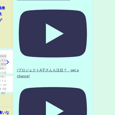
渦巻
太
が
/プロジェクトA子さんも注目？ get a
chance!
違いな