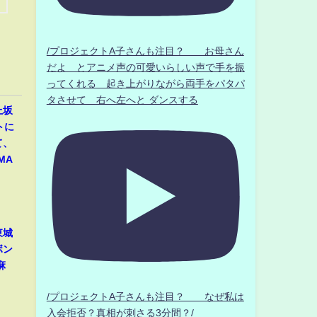
/プロジェクトA子さんも注目？ お母さん
だよ とアニメ声の可愛いらしい声で手を振
ってくれる 起き上がりながら両手をパタパ
タさせて 右へ左へと ダンスする
上坂
トに
て、
MA
東城
ボン
麻
/プロジェクトA子さんも注目？ なぜ私は
入会拒否？真相が刺さる3分間？/