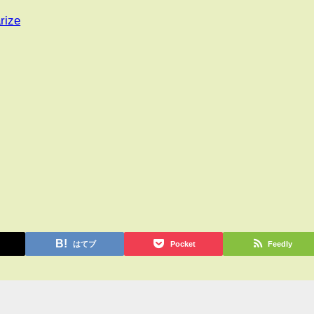
rize
はてブ
Pocket
Feedly