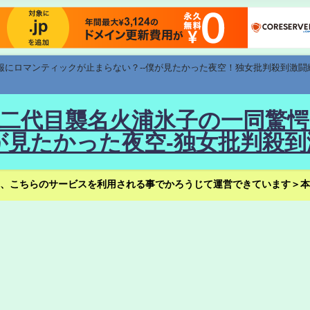
速報にロマンティックが止まらない？--僕が見たかった夜空！独女批判殺到激闘
！--二代目襲名火浦氷子の一同
見たかった夜空-独女批判殺到
、こちらのサービスを利用される事でかろうじて運営できています＞本