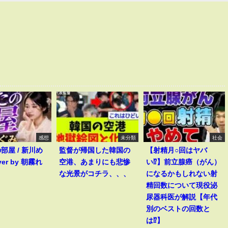
感想
未分類
社会
部屋 / 新川め
監督が帰国した韓国の
【射精月○回はヤバ
ver by 朝霧れ
空港、あまりにも悲惨
い⁉︎】前立腺癌（がん）
な光景がコチラ、、、
になるかもしれない射
精回数について現役泌
尿器科医が解説【年代
別のベストの回数と
は⁉︎】