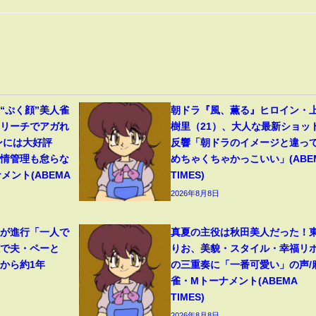
“ぷく顔”美人雀
朝ドラ『風、薫る』ヒロイン・
いリーチでアガれ
樹里（21）、大人な最新ショッ
ンには大好評
反響「朝ドラのイメージと違っ
表情管理も怠らな
めちゃくちゃかっこいい」(ABE
メント(ABEMA
TIMES)
2026年8月8日
症が進行「一人で
真夏の主役は秋田美人だった！
聴で夫・ペーと
りお、美貌・スタイル・幸福リ
から約1年
の三重奏に「一番可愛い」の声/
雀・Mトーナメント(ABEMA
TIMES)
2026年8月8日