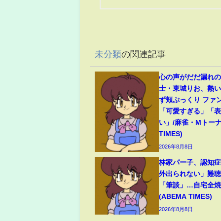
未分類
の関連記事
心の声がだだ漏れの
士・東城りお、熱
ず頬ぷっくり ファ
「可愛すぎる」「
い」/麻雀・Mトーナ
TIMES)
2026年8月8日
林家パー子、認知
外出られない」難
「筆談」…自宅全焼
(ABEMA TIMES)
2026年8月8日