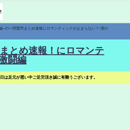
編--の一同驚愕まとめ速報にロマンティックが止まらない？-僕の
驚愕まとめ速報！にロマンテ
激闘編
日は足元が悪い中ご足労頂き誠に有難うございます。