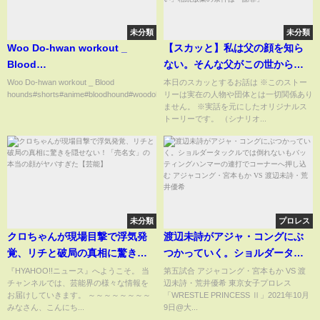
未分類
未分類
Woo Do-hwan workout _
【スカッと】私は父の顔を知ら
Blood
ない。そんな父がこの世から旅
hounds#shorts#anime#bloodhound#woodohwan#bloodhound
立ったらしい。異母兄妹から
Woo Do-hwan workout _ Blood
本日のスカッとするお話は ※このストー
hounds#shorts#anime#bloodhound#woodohwan#b...
リーは実在の人物や団体とは一切関係あり
「相続放棄して欲しい」と連
ません。 ※実話を元にしたオリジナルス
絡。実際に会うと「父を捨てた
トーリーです。 （シナリオ...
女の子供なんて汚らしい」相続
放棄の条件は「謝罪」
未分類
プロレス
クロちゃんが現場目撃で浮気発
渡辺未詩がアジャ・コングにぶ
覚、リチと破局の真相に驚きを
つかっていく。ショルダータッ
隠せない！「売名女」の本当の
クルでは倒れないもバッティン
『HYAHOO!!ニュース』へようこそ。 当
第五試合 アジャコング・宮本もか VS 渡
チャンネルでは、芸能界の様々な情報を
辺未詩・荒井優希 東京女子プロレス
顔がヤバすぎた【芸能】
グハンマーの連打でコーナーへ
お届けしていきます。 ～～～～～～～～
「WRESTLE PRINCESS Ⅱ」2021年10月
押し込む アジャコング・宮本も
みなさん、こんにち...
9日@大...
か VS 渡辺未詩・荒井優希