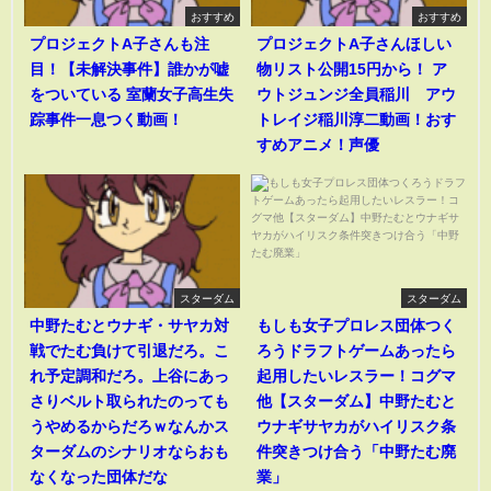
おすすめ
おすすめ
プロジェクトA子さんも注
プロジェクトA子さんほしい
目！【未解決事件】誰かが嘘
物リスト公開15円から！ ア
をついている 室蘭女子高生失
ウトジュンジ全員稲川 アウ
踪事件一息つく動画！
トレイジ稲川淳二動画！おす
すめアニメ！声優
スターダム
スターダム
中野たむとウナギ・サヤカ対
もしも女子プロレス団体つく
戦でたむ負けて引退だろ。こ
ろうドラフトゲームあったら
れ予定調和だろ。上谷にあっ
起用したいレスラー！コグマ
さりベルト取られたのっても
他【スターダム】中野たむと
うやめるからだろｗなんかス
ウナギサヤカがハイリスク条
ターダムのシナリオならおも
件突きつけ合う「中野たむ廃
なくなった団体だな
業」