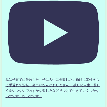
親は子育てに失敗した」子は人生に失敗した。負けに気付きも
う手遅れで逆転一発manなんかありません、 残りの人生、貧し
く食いつないでわずかな楽しみなど見つけて生きていくしかな
いのです。ないのです。