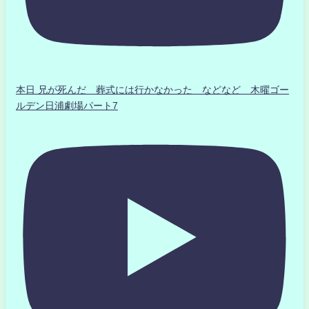
本日 兄が死んだ 葬式には行かなかった などなど 木曜ゴー
ルデン日浦劇場パート7