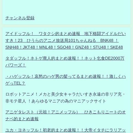
チャンネル登録
アイドッフル！ ワタクシ的まとめ速報 地下格闘アイドルだい
すき！23 ひうらのアニメ放送局101ちゃんねる BNK48 ！
SNH48！JKT48！MNL48！SGO48！GNZ48！STU48！SKE48
タダッフル！ネトゲ廃人的まとめ速報！！ネット乞食DE2000万
パワーズ！
・ハゲッフル！哀愁のハゲ男の髪ってるまとめ速報！！激しくハ
ゲっTEL？
ロボットアニメ！メカと美少女キャラだいすき永遠の非リア充・
非モテ星人 ！あらゆるマニアの為のマニアックサイト
アニゲタレスト（元祖！アニメッフル） ひきこもりニートのオ
ナベ的まとめ速報
ユカ・ヨネッフル！初老的まとめ速報！！大帝イタチにラリアッ