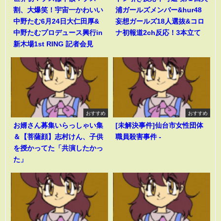
割、大爆笑！宇宙一かわいい
浦ガールズメンバー&hur48
中野たむ6月24日大仁田厚&
妄想ガールズ18人選抜&コロ
中野たむプロデュース興行in
ナ初報道2ch反応！3本立て
新木場1st RING 記者会見
おすすめ
おすすめ
お婿さん募集いらっしゃい集
[未解決事件]仙台市女性団体
＆【菩薩顔】志村けん、子供
職員殺害事件 -
を授かってた「共演したかっ
た」