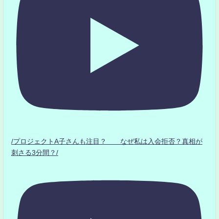
/プロジェクトA子さんも注目？ なぜ私は入会拒否？真相が
刺さる3分間？/