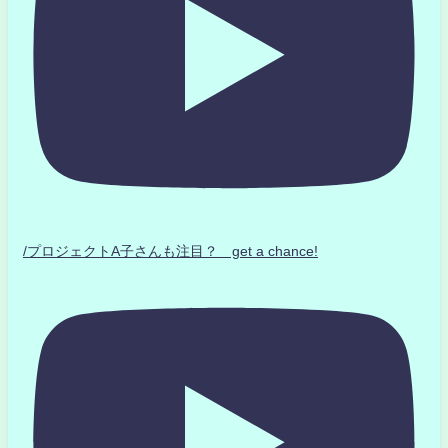
/プロジェクトA子さんも注目？ get a chance!