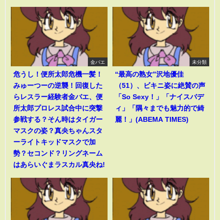
金バエ
未分類
危うし！便所太郎危機一髪！
“最高の熟女”沢地優佳
みゅーつーの逆襲！回復した
（51）、ビキニ姿に絶賛の声
らレスラー経験者金バエ、便
「So Sexy！」「ナイスバデ
所太郎プロレス試合中に突撃
ィ」「隅々までも魅力的で綺
参戦する？そん時はタイガー
麗！」(ABEMA TIMES)
マスクの姿？真央ちゃんスタ
ーライトキッドマスクで加
勢？セコンド？リングネーム
はあらいぐまラスカル真央ね!