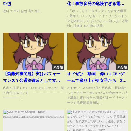
다면
化！事故多発の危険すぎる電動
キックボードの悲惨な末路【ゆ
혼다 히토미 졸업 축하해!...
↓「ゆっくりモータリング」おすすめ動画
↓ 数年でゴミになる！アイドリングストッ
っくり解説】
プを絶対にしてはいけない…知らないと絶
対に後悔するAT車の故障...
未分類
未分類
【斎藤知事問題】実はパフォー
オドぜひ 動画 偉いエロいゲ
マンス？公選法違反として立件
ームで盛り上がる女子たち 2月
される可能性は○○％です
27日
内容を保証するものではありませんが、割
オドぜひ 2025年2月27日内容：視聴者か
と自信はあります。 --------------------------
らオードリーに会いたい人や会わせたい人
---------------...
を募集し選ばれた出演者がオードリーとト
ークする視聴者参加型...