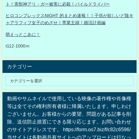
ト！害獣神アリ・ガー被害に必殺！パイルドライバー
ヒロコンプレックスNIGHT 的まとめ速報！！子供が欲しいど陰キ
ャアラフィフ女子のめざせ！専業主婦！婚活計画編
萌えっとこあに！
t112-1000ｍ
カテゴリー
動画やサムネイルで使用している映像の著作権や肖像権
等は全てその権利所有者様に帰属いたします。申しわけ
ございません。お客様からの要望、問題がある記事を削
除、送信防止措置にできる限り応じます。お問い合わせ
のサイトアドレスです。 https://form.os7.biz/f/c82c6596/
当サイトは各動画共有サイトへのアップロードは行なっ