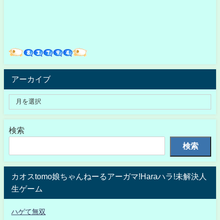
アーカイブ
検索
検索
カオスtomo娘ちゃんねーるアーガマ!Haraハラ!未解決人
生ゲーム
ハゲて無双