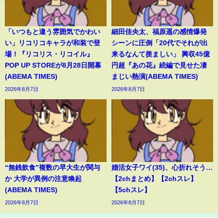
「いつもと違う雰囲気でかわい
細田佳央太、福原遥の感情爆発
い」リコリコキャラが和装で登
シーンに圧倒「20代でそれが出
場！『リコリス・リコイル』
来るなんて羨ましい」 興収45億
POP UP STOREが8月28日開幕
円超『あの花』続編で見せた凄
(ABEMA TIMES)
まじい熱演(ABEMA TIMES)
2026年8月7日
2026年8月7日
“無銭飲食”複数の早大生が関与
婚活女子ワイ(35)、心折れそう…
か 大学が異例の注意喚起
【2chまとめ】【2chスレ】
(ABEMA TIMES)
【5chスレ】
2026年8月7日
2026年8月7日