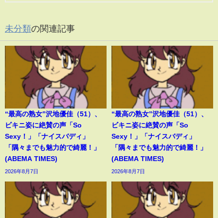
未分類
の関連記事
“最高の熟女”沢地優佳（51）、
“最高の熟女”沢地優佳（51）、
ビキニ姿に絶賛の声「So
ビキニ姿に絶賛の声「So
Sexy！」「ナイスバディ」
Sexy！」「ナイスバディ」
「隅々までも魅力的で綺麗！」
「隅々までも魅力的で綺麗！」
(ABEMA TIMES)
(ABEMA TIMES)
2026年8月7日
2026年8月7日