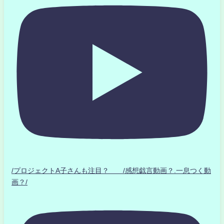
/プロジェクトA子さんも注目？ /感想戯言動画？.一息つく動
画？/