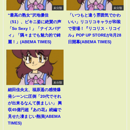
未分類
未分類
“最高の熟女”沢地優佳
「いつもと違う雰囲気でかわ
（51）、ビキニ姿に絶賛の声
いい」リコリコキャラが和装
「So Sexy！」「ナイスバデ
で登場！『リコリス・リコイ
ィ」「隅々までも魅力的で綺
ル』POP UP STOREが8月28
麗！」(ABEMA TIMES)
日開幕(ABEMA TIMES)
未分類
細田佳央太、福原遥の感情爆
発シーンに圧倒「20代でそれ
が出来るなんて羨ましい」 興
収45億円超『あの花』続編で
見せた凄まじい熱演(ABEMA
TIMES)