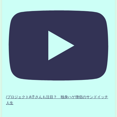
/プロジェクトA子さんも注目？ 独身ハゲ僧侶のサンドイッチ
人生