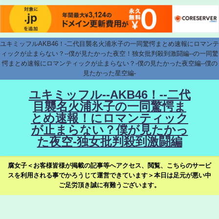
ユキミッフルAKB46！-二代目襲名火浦氷子の一同驚愕まとめ速報にロマンテ
ィックが止まらない？--僕が見たかった夜空！独女批判殺到激闘編--の一同驚
愕まとめ速報にロマンティックが止まらない？-僕の見たかった夜空編--僕の
見たかった星空編-
ユキミッフル--AKB46！--二代
目襲名火浦氷子の一同驚愕ま
とめ速報！にロマンティック
が止まらない？僕が見たかっ
た夜空-独女批判殺到激闘編
腐女子＜お客様皆様が掲載の記事等へアクセス、閲覧、こちらのサービ
スを利用される事でかろうじて運営できています＞本日は足元が悪い中
ご足労頂き誠に有難うございます。