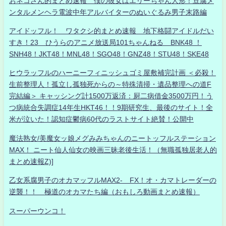
おネコさん的まとめ速報 僕の彼女はエリーちゃん人形！豆腐メ
ンタルメンヘラ電波中年アルバイターのぬいぐるみ男子末路編
アイドッフル！ ワタクシ的まとめ速報 地下格闘アイドルだい
すき！23 ひうらのアニメ放送局101ちゃんねる BNK48 ！
SNH48！JKT48！MNL48！SGO48！GNZ48！STU48！SKE48
ヒウラッフルのハーニーフィニッシュゴミ屋敷補完計画 ＜必殺！
生前整理人！孤立し孤独死からの～特殊清掃・遺品整理への道F
完結編＞ キャッシング計1500万返済：厨二病借金3500万円！う
つ病統合失調症14年生HKT46！！9期研究生、最後のサイト！全
米が泣いた！認知症鬱病60代のラストサイト絶賛！公開中
魔法熟女/美魔女ッ娘メグみみちゃんのニートッフルステーション
MAX！ ニート仙人仙女の映画三昧老後生活！（無職孤独居老人的
まとめ速報Z)]
乙女系腐男子のオカマッフルMAX2- FX！オ・カマトレーダーの
逆襲！！ 極道のオカマたち編（おもしろ動画まとめ速報）
スーパーウンコ！