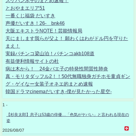
スケバン氷子のまとめ速報！
とおやまエリア51
一番くじ福袋 だいすき
声優だいすき！26- bnk46
大阪エキストラNOTE！芸能情報局
天にまします我らが父よ！ 願わくはわがドル円を守りた
まえ！
実録パチンコ梁山泊！パチンコakb108道
有益便利情報サイトの杜
病は木から！ 24金バエ子の特発性間質性肺炎
真・モリタダッフル2！！50代無職独身ガチホモ童貞ギン
グ・ゲイなー女装子オネエ的まとめ速報
韓国ドラマcinemaだいすき-僕が見たかった星空-
1 -
【杉良太郎】息子は53歳の俳優…「色気がヤバい」と言われる現在の
姿
2026/08/07