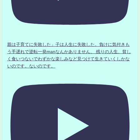
親は子育てに失敗した」子は人生に失敗した。負けに気付きも
う手遅れで逆転一発manなんかありません、 残りの人生、貧し
く食いつないでわずかな楽しみなど見つけて生きていくしかな
いのです。ないのです。