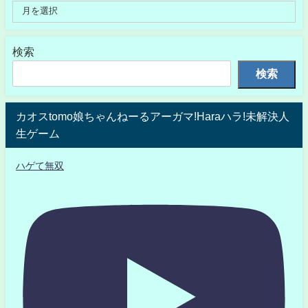
検索
検索
カオスtomo娘ちゃんねーるアーガマ!Haraハラ!未解決人
生ゲーム
ハゲて無双