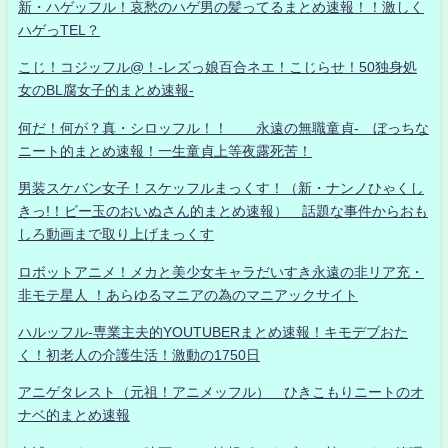
新・ハゲッフル！哀愁のハゲ男の髪ってるまとめ速報！！激しく
ハゲっTEL？
こじ！コジッフル@！-レズっ娘百合ネエ！こじらせ！50独身処
女のBL腐女子的まとめ速報-
何だ！何が？真・シロッフル！！ 永遠の無職童貞- ぼっちな
ニート的まとめ速報！一生童貞上等夜露死苦！
男装スケバン女子！スケッフルまっくす！（新・ナンノひゃくし
きっ!！ビー玉のおいぬさん的まとめ速報） 話題な事件からおも
しろ動画まで取り上げまっくす
ロボットアニメ！メカと美少女キャラだいすき永遠の非リア充・
非モテ星人 ！あらゆるマニアの為のマニアックサイト
ハルッフル-専業主夫的YOUTUBERまとめ速報！キモデブおた
く！初老人の介護生活！激動の1750日
アニゲタレスト（元祖！アニメッフル） ひきこもりニートのオ
ナベ的まとめ速報