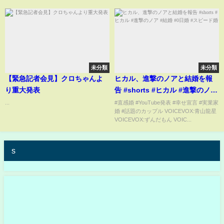
未分類
未分類
【緊急記者会見】クロちゃんよ
ヒカル、進撃のノアと結婚を報
り重大発表
告 #shorts #ヒカル #進撃のノア
#結婚 #0日婚 #スピード婚
...
#直感婚 #YouTube発表 #幸せ宣言 #実業家
婚 #話題のカップル VOICEVOX:青山龍星
VOICEVOX:ずんだもん VOIC...
s