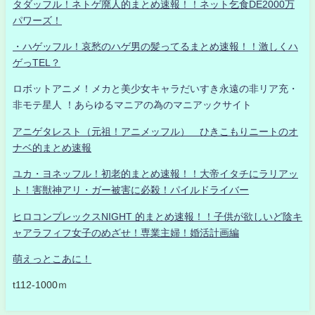
タダッフル！ネトゲ廃人的まとめ速報！！ネット乞食DE2000万
パワーズ！
・ハゲッフル！哀愁のハゲ男の髪ってるまとめ速報！！激しくハ
ゲっTEL？
ロボットアニメ！メカと美少女キャラだいすき永遠の非リア充・
非モテ星人 ！あらゆるマニアの為のマニアックサイト
アニゲタレスト（元祖！アニメッフル） ひきこもりニートのオ
ナベ的まとめ速報
ユカ・ヨネッフル！初老的まとめ速報！！大帝イタチにラリアッ
ト！害獣神アリ・ガー被害に必殺！パイルドライバー
ヒロコンプレックスNIGHT 的まとめ速報！！子供が欲しいど陰キ
ャアラフィフ女子のめざせ！専業主婦！婚活計画編
萌えっとこあに！
t112-1000ｍ