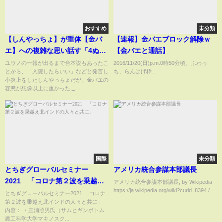
おすすめ
未分類
【しんやっちょ】が重体【金バ
【速報】金バエブロック解除ｗ
エ】への複雑な思い話す「4ぬか
【金バエと通話】
もしれないのは、台本じゃな
ユウノの一報が出るまで台本説もあったこ
2016/11/20(日)p.m.0時50分頃、ふわっ
とから、「入院したらいい」などと発言し
ち、らんはげ枠...
い」心友か悪友か、迷走する自
小炎上をしたしんやっちょだが、金バエの
分との自問
容態が想像以上に重かったこ...
国際
未分類
とちぎグローバルセミナー
アメリカ統合参謀本部議長
2021 「コロナ第２波を乗越え
アメリカ統合参謀本部議長, by Wikipedia
https://ja.wikipedia.org/wiki?curid=8394 / ...
北インドの人々と共に」
とちぎグローバルセミナー2021 「コロナ
第２波を乗越え北インドの人々と共に」
内容： ・三浦照男氏（サムヒギンボトム
農工科学大学マキノスク...