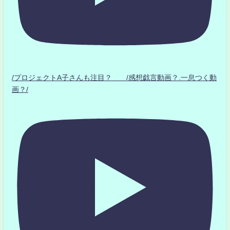
/プロジェクトA子さんも注目？ /感想戯言動画？.一息つく動
画？/