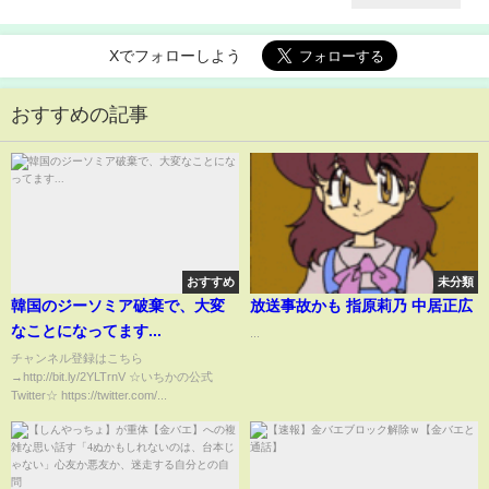
Xでフォローしよう
おすすめの記事
おすすめ
未分類
韓国のジーソミア破棄で、大変
放送事故かも 指原莉乃 中居正広
なことになってます...
...
チャンネル登録はこちら
→http://bit.ly/2YLTrnV ☆いちかの公式
Twitter☆ https://twitter.com/...