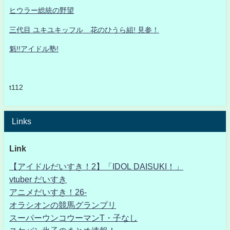
ヒウラー総統の野望
三代目 ユキユキッフル 花のひうら組! 見参！
魁!!アイドル塾!
t112
Links
Link
【アイドルだいすき！2】「IDOL DAISUKI！」
vtuber だいすき
アニメだいすき！26-
オラシオンの競馬グランプリ
スーパーウンコウーマンT・子なし