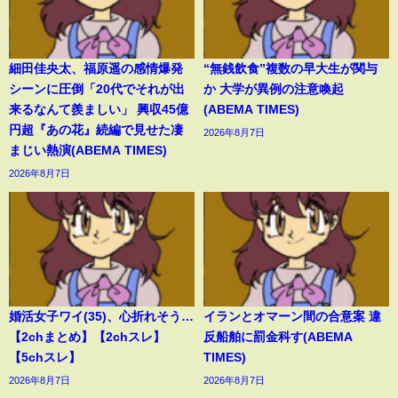
細田佳央太、福原遥の感情爆発
“無銭飲食”複数の早大生が関与
シーンに圧倒「20代でそれが出
か 大学が異例の注意喚起
来るなんて羨ましい」 興収45億
(ABEMA TIMES)
円超『あの花』続編で見せた凄
2026年8月7日
まじい熱演(ABEMA TIMES)
2026年8月7日
婚活女子ワイ(35)、心折れそう…
イランとオマーン間の合意案 違
【2chまとめ】【2chスレ】
反船舶に罰金科す(ABEMA
【5chスレ】
TIMES)
2026年8月7日
2026年8月7日