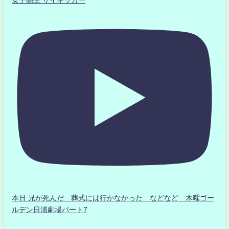
本日 兄が死んだ 葬式には行かなかった などなど 木曜ゴー
ルデン日浦劇場パート7