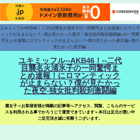
ユキミッフルAKB46！-二代目襲名火浦氷子の一同驚愕まとめ速報にロマンテ
ィックが止まらない？--僕が見たかった夜空！独女批判殺到激闘編--の一同驚
愕まとめ速報にロマンティックが止まらない？-僕の見たかった夜空編--僕の
見たかった星空編-
ユキミッフル--AKB46！--二代
目襲名火浦氷子の一同驚愕ま
とめ速報！にロマンティック
が止まらない？僕が見たかっ
た夜空-独女批判殺到激闘編
腐女子＜お客様皆様が掲載の記事等へアクセス、閲覧、こちらのサービ
スを利用される事でかろうじて運営できています＞本日は足元が悪い中
ご足労頂き誠に有難うございます。