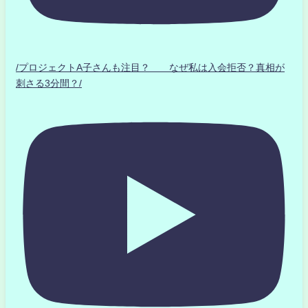
/プロジェクトA子さんも注目？ なぜ私は入会拒否？真相が
刺さる3分間？/