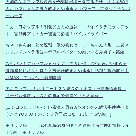
火浦のシネマッフル映画NEWS情報ポータブルの杜！オネエ管理
人オカマちゃんの鬼女的まとめ速報!オカマッフルアタックナンバ
ーハーフ
ユカ・ヨネッフル！初老的まとめ速報！！大帝イタチにラリアッ
ト！害獣神アリ・ガー被害に必殺！パイルドライバー
おネコさん的まとめ速報 僕の彼女はエリーちゃん人形！豆腐メ
ンタルメンヘラ電波中年アルバイターのぬいぐるみ男子末路編
スケバン！デカッフルまっくす（デカい強い2次元嫁だいすき子
供部屋おじさんヒロシ之古惑仔的まとめ速報）話題な動画取り上
げMAX！デカいは正義刑事編
アキヨッフル-！ネオニートスケ番長のエキストラ芸能情報局！
（子ども部屋おばさんの自宅警備員的まとめ速報）
[ヨシヨシロッフル-！！-素浪人勇者カツオンの未解決事件簿へよ
うこそYOUKO！のナンノ洋子のはなしは信じるな編）]
モリッフル！ 50代無職独身的まとめ速報！有益便利情報サイ
トの杜 モリッフル