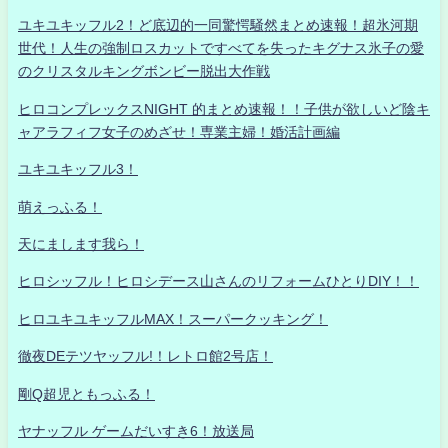
ユキユキッフル2！ど底辺的一同驚愕騒然まとめ速報！超氷河期
世代！人生の強制ロスカットですべてを失ったキグナス氷子の愛
のクリスタルキングボンビー脱出大作戦
ヒロコンプレックスNIGHT 的まとめ速報！！子供が欲しいど陰キ
ャアラフィフ女子のめざせ！専業主婦！婚活計画編
ユキユキッフル3！
萌えっふる！
天にまします我ら！
ヒロシッフル！ヒロシデース山さんのリフォームひとりDIY！！
ヒロユキユキッフルMAX！スーパークッキング！
徹夜DEテツヤッフル!！レトロ館2号店！
剛Q超児ともっふる！
ヤナッフル ゲームだいすき6！放送局