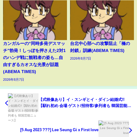
カンガルーの“同時多発デスマッ
台北中心部への攻撃阻止「橋の
チ”勃発！しっぽを押さえた2対1
封鎖」訓練(ABEMA TIMES)
のハンデ戦に観戦者の姿も…自
2026年8月7日
由すぎるカオスな光景が話題
(ABEMA TIMES)
2026年8月7日
【式映像あり】イ・スンギとイ・ダイン結婚式!!
【馴れ初め 会場 ゲスト/招待客/参列者も 韓国芸能ニ
ュース】
[5 Aug 2023 ???] Lee Seung Gi x First love