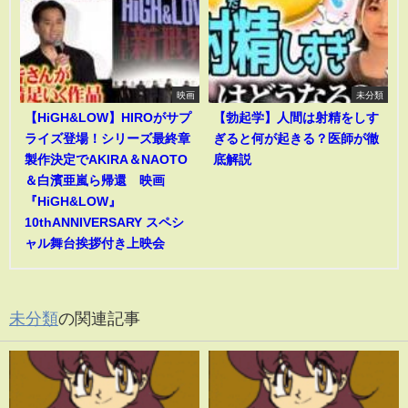
映画
未分類
【HiGH&LOW】HIROがサプ
【勃起学】人間は射精をしす
ライズ登場！シリーズ最終章
ぎると何が起きる？医師が徹
製作決定でAKIRA＆NAOTO
底解説
＆白濱亜嵐ら帰還 映画
『HiGH&LOW』
10thANNIVERSARY スペシ
ャル舞台挨拶付き上映会
未分類
の関連記事