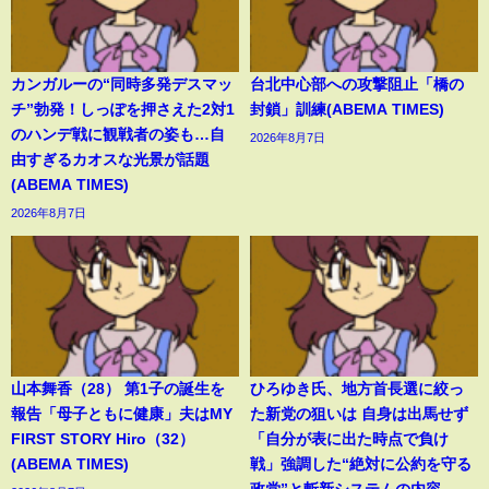
カンガルーの“同時多発デスマッ
台北中心部への攻撃阻止「橋の
チ”勃発！しっぽを押さえた2対1
封鎖」訓練(ABEMA TIMES)
のハンデ戦に観戦者の姿も…自
2026年8月7日
由すぎるカオスな光景が話題
(ABEMA TIMES)
2026年8月7日
山本舞香（28） 第1子の誕生を
ひろゆき氏、地方首長選に絞っ
報告「母子ともに健康」夫はMY
た新党の狙いは 自身は出馬せず
FIRST STORY Hiro（32）
「自分が表に出た時点で負け
(ABEMA TIMES)
戦」強調した“絶対に公約を守る