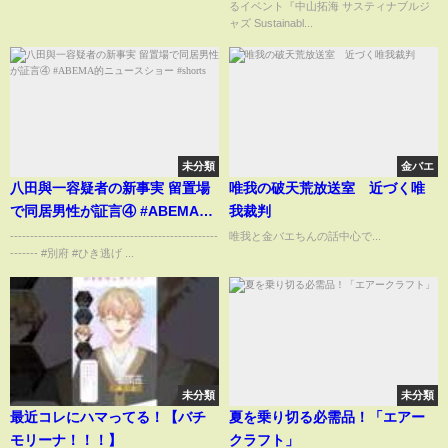
るイベント『中山拓海 サスティナブルジ
ャズ Sustainabl...
未分類
金バエ
八田與一容疑者の新事実 留置場
唯我の破天荒放送室 近づく唯
で同居男性が証言④ #ABEMA的
我裁判
ニュースショー #shorts
----------------------------------------------------
唯我と金バエちんの話中心で...
------- #別府 #ひき逃げ ...
未分類
未分類
最近コレにハマってる！【バチ
夏を乗り切る必需品！「エアー
モリーナ！！！】
クラフト」