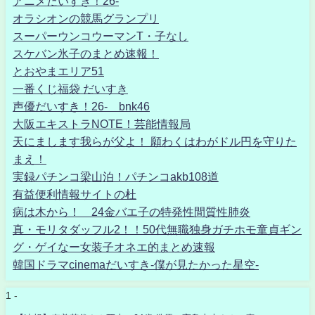
アニメだいすき！26-
オラシオンの競馬グランプリ
スーパーウンコウーマンT・子なし
スケバン氷子のまとめ速報！
とおやまエリア51
一番くじ福袋 だいすき
声優だいすき！26- bnk46
大阪エキストラNOTE！芸能情報局
天にまします我らが父よ！ 願わくはわがドル円を守りた
まえ！
実録パチンコ梁山泊！パチンコakb108道
有益便利情報サイトの杜
病は木から！ 24金バエ子の特発性間質性肺炎
真・モリタダッフル2！！50代無職独身ガチホモ童貞ギン
グ・ゲイなー女装子オネエ的まとめ速報
韓国ドラマcinemaだいすき-僕が見たかった星空-
1 -