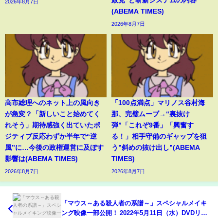
政党”と斬新システムの内容
2026年8月7日
(ABEMA TIMES)
2026年8月7日
高市総理へのネット上の風向き
「100点満点」マリノス谷村海
が急変？「新しいこと始めてく
那、完璧ムーブ→“裏抜け
れそう」期待感強く出ていたポ
弾”「これぞ9番」「興奮す
ジティブ反応わずか半年で“逆
る！」相手守備のギャップを狙
風”に…今後の政権運営に及ぼす
う”斜めの抜け出し”(ABEMA
影響は(ABEMA TIMES)
TIMES)
2026年8月7日
2026年8月7日
「マウス～ある殺人者の系譜～」スペシャルメイキ
ング映像一部公開！ 2022年5月11日（水）DVDリリ