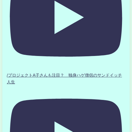
/プロジェクトA子さんも注目？ 独身ハゲ僧侶のサンドイッチ
人生