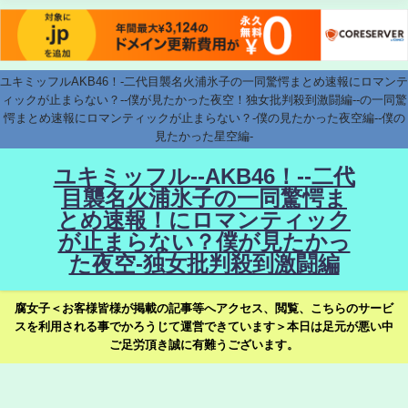
ユキミッフルAKB46！-二代目襲名火浦氷子の一同驚愕まとめ速報にロマンテ
ィックが止まらない？--僕が見たかった夜空！独女批判殺到激闘編--の一同驚
愕まとめ速報にロマンティックが止まらない？-僕の見たかった夜空編--僕の
見たかった星空編-
ユキミッフル--AKB46！--二代
目襲名火浦氷子の一同驚愕ま
とめ速報！にロマンティック
が止まらない？僕が見たかっ
た夜空-独女批判殺到激闘編
腐女子＜お客様皆様が掲載の記事等へアクセス、閲覧、こちらのサービ
スを利用される事でかろうじて運営できています＞本日は足元が悪い中
ご足労頂き誠に有難うございます。