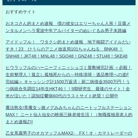
おすすめサイト
おネコさん的まとめ速報 僕の彼女はエリーちゃん人形！豆腐メ
ンタルメンヘラ電波中年アルバイターのぬいぐるみ男子末路編
アイドッフル！ ワタクシ的まとめ速報 地下格闘アイドルだい
すき！23 ひうらのアニメ放送局101ちゃんねる BNK48 ！
SNH48！JKT48！MNL48！SGO48！GNZ48！STU48！SKE48
ヒウラッフルのハーニーフィニッシュゴミ屋敷補完計画 ＜必殺！
生前整理人！孤立し孤独死からの～特殊清掃・遺品整理への道F
完結編＞ キャッシング計1500万返済：厨二病借金3500万円！う
つ病統合失調症14年生HKT46！！9期研究生、最後のサイト！全
米が泣いた！認知症鬱病60代のラストサイト絶賛！公開中
魔法熟女/美魔女ッ娘メグみみちゃんのニートッフルステーション
MAX！ ニート仙人仙女の映画三昧老後生活！（無職孤独居老人的
まとめ速報Z)]
乙女系腐男子のオカマッフルMAX2- FX！オ・カマトレーダーの