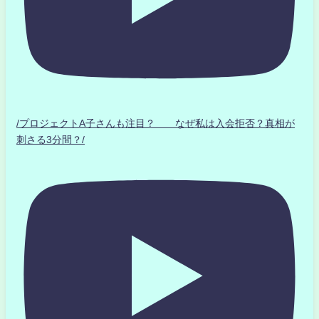
/プロジェクトA子さんも注目？ なぜ私は入会拒否？真相が
刺さる3分間？/