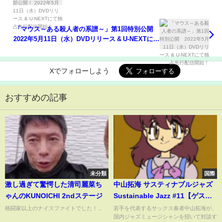
ース & U-NEXTにて独占先行配信開始！
「マウス～ある殺人者の系譜～」第1回特別公開
2022年5月11日（水）DVDリリース & U-NEXTにて
独占先行配信開始！
Xでフォローしよう
おすすめの記事
未分類
国際
激し過ぎて驚愕した清司麗菜ち
中山拓海 サスティナブルジャズ
ゃんのKUNOICHI 2ndステージ
Sustainable Jazz #11【ゲス
ト：AKIマツモト】
格闘家以上のナイスファイトでした！...
若手を代表するサックス奏者中山拓海が、
国内ジャズミュージシャンを招いて対談す