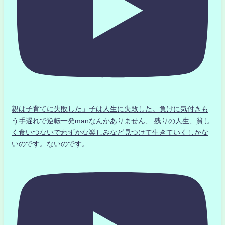
親は子育てに失敗した」子は人生に失敗した。負けに気付きも
う手遅れで逆転一発manなんかありません、 残りの人生、貧し
く食いつないでわずかな楽しみなど見つけて生きていくしかな
いのです。ないのです。