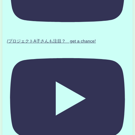
/プロジェクトA子さんも注目？ get a chance!