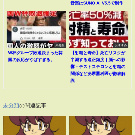
音楽はSUNO AI V5.5で制作
未分類
おすすめ
W杯グループ敗退決まった韓
【射精と寿命】死亡リスクが
国の反応がやばすぎる。
半減する適正頻度｜脳への影
響・テストステロンと射精の
関係など泌尿器科医が徹底解
説
未分類
の関連記事