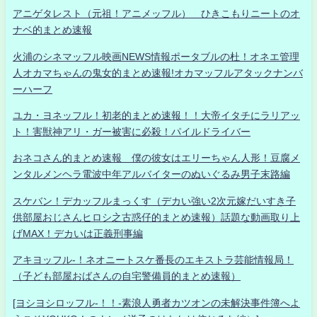
アニゲタレスト（元祖！アニメッフル） ひきこもりニートのオ
ナベ的まとめ速報
火浦のシネマッフル映画NEWS情報ポータブルの杜！オネエ管理
人オカマちゃんの鬼女的まとめ速報!オカマッフルアタックナンバ
ーハーフ
ユカ・ヨネッフル！初老的まとめ速報！！大帝イタチにラリアッ
ト！害獣神アリ・ガー被害に必殺！パイルドライバー
おネコさん的まとめ速報 僕の彼女はエリーちゃん人形！豆腐メ
ンタルメンヘラ電波中年アルバイターのぬいぐるみ男子末路編
スケバン！デカッフルまっくす（デカい強い2次元嫁だいすき子
供部屋おじさんヒロシ之古惑仔的まとめ速報）話題な動画取り上
げMAX！デカいは正義刑事編
アキヨッフル-！ネオニートスケ番長のエキストラ芸能情報局！
（子ども部屋おばさんの自宅警備員的まとめ速報）
[ヨシヨシロッフル-！！-素浪人勇者カツオンの未解決事件簿へよ