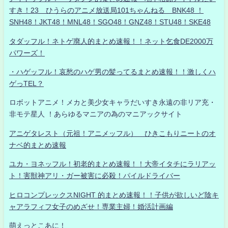
すき！23 ひうらのアニメ放送局101ちゃんねる BNK48 ！
SNH48！JKT48！MNL48！SGO48！GNZ48！STU48！SKE48
タダッフル！ネトゲ廃人的まとめ速報！！ネット乞食DE2000万
パワーズ！
・ハゲッフル！哀愁のハゲ男の髪ってるまとめ速報！！激しくハ
ゲっTEL？
ロボットアニメ！メカと美少女キャラだいすき永遠の非リア充・
非モテ星人 ！あらゆるマニアの為のマニアックサイト
アニゲタレスト（元祖！アニメッフル） ひきこもりニートのオ
ナベ的まとめ速報
ユカ・ヨネッフル！初老的まとめ速報！！大帝イタチにラリアッ
ト！害獣神アリ・ガー被害に必殺！パイルドライバー
ヒロコンプレックスNIGHT 的まとめ速報！！子供が欲しいど陰キ
ャアラフィフ女子のめざせ！専業主婦！婚活計画編
萌えっとこあに！