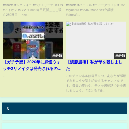
#shorts #シクフォニ #バチモリーナ ＃iON
#shorts #バートル #エアークラフト #19V
#アイオン #ハマり ××× 毎日更新＿＿＿現
#kyocera #ac360 #ac370 #空調服
在250日目！ ×××...
#aircraft...
未分類
未分類
【ガチ予想】2026年に妖怪ウォ
【涙腺崩壊】私が母を殺しまし
ッチ2リメイクは発売されるの
た
か… #shorts #妖怪ウォッチ
...
このチャンネルは毎日１つ、あなたが感動
できるような話を紹介するチャンネルで
す。毎日の疲れや、辛さを感動話で是非癒
しましょう。 #泣ける #命...
s