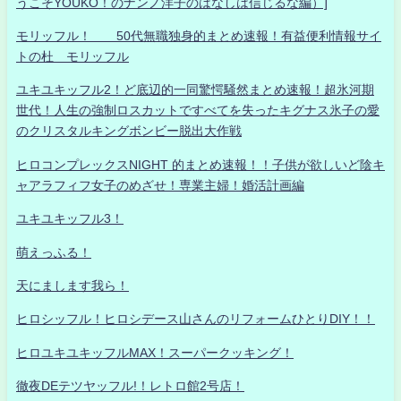
うこそYOUKO！のナンノ洋子のはなしは信じるな編）]
モリッフル！ 50代無職独身的まとめ速報！有益便利情報サイ
トの杜 モリッフル
ユキユキッフル2！ど底辺的一同驚愕騒然まとめ速報！超氷河期
世代！人生の強制ロスカットですべてを失ったキグナス氷子の愛
のクリスタルキングボンビー脱出大作戦
ヒロコンプレックスNIGHT 的まとめ速報！！子供が欲しいど陰キ
ャアラフィフ女子のめざせ！専業主婦！婚活計画編
ユキユキッフル3！
萌えっふる！
天にまします我ら！
ヒロシッフル！ヒロシデース山さんのリフォームひとりDIY！！
ヒロユキユキッフルMAX！スーパークッキング！
徹夜DEテツヤッフル!！レトロ館2号店！