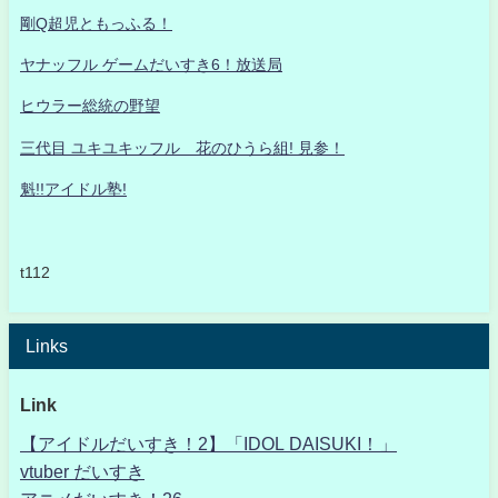
剛Q超児ともっふる！
ヤナッフル ゲームだいすき6！放送局
ヒウラー総統の野望
三代目 ユキユキッフル 花のひうら組! 見参！
魁!!アイドル塾!
t112
Links
Link
【アイドルだいすき！2】「IDOL DAISUKI！」
vtuber だいすき