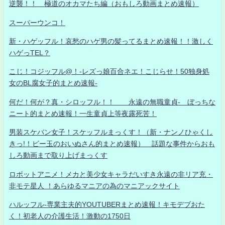
逆襲！！ 極道のオカマたち編（おもしろ動画まとめ速報）
スーパーウンコ！
新・ハゲッフル！哀愁のハゲ男の髪ってるまとめ速報！！激しく
ハゲっTEL？
こじ！コジッフル@！-レズっ娘百合ネエ！こじらせ！50独身処
女のBL腐女子的まとめ速報-
何だ！何が？真・シロッフル！！ 永遠の無職童貞- ぼっちな
ニート的まとめ速報！一生童貞上等夜露死苦！
男装スケバン女子！スケッフルまっくす！（新・ナンノひゃくし
きっ!！ビー玉のおいぬさん的まとめ速報） 話題な事件からおも
しろ動画まで取り上げまっくす
ロボットアニメ！メカと美少女キャラだいすき永遠の非リア充・
非モテ星人 ！あらゆるマニアの為のマニアックサイト
ハルッフル-専業主夫的YOUTUBERまとめ速報！キモデブおた
く！初老人の介護生活！激動の1750日