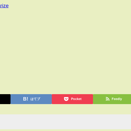
rize
はてブ
Pocket
Feedly