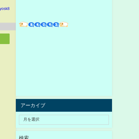
yosk8
アーカイブ
検索