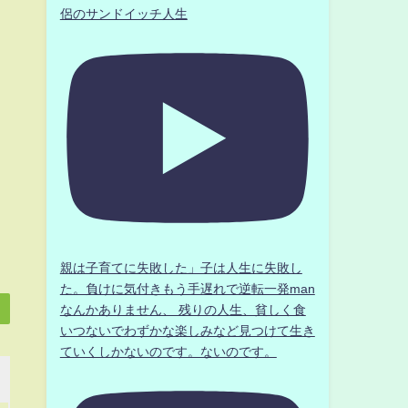
侶のサンドイッチ人生
親は子育てに失敗した」子は人生に失敗し
た。負けに気付きもう手遅れで逆転一発man
なんかありません、 残りの人生、貧しく食
いつないでわずかな楽しみなど見つけて生き
ていくしかないのです。ないのです。