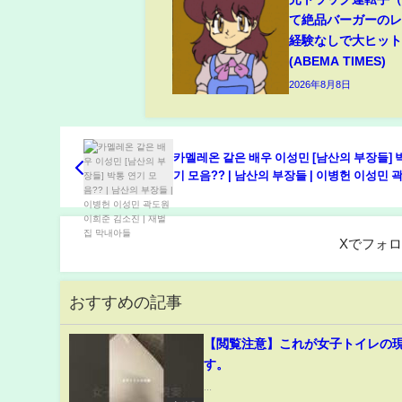
て絶品バーガーのレ
経験なしで大ヒッ
(ABEMA TIMES)
2026年8月8日
카멜레온 같은 배우 이성민 [남산의 부장들] 
기 모음?? | 남산의 부장들 | 이병헌 이성민 
이희준 김소진 | 재벌집 막내아들
Xでフォ
おすすめの記事
【閲覧注意】これが女子トイレの
す。
...