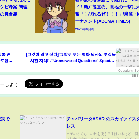
シピ考案 調理
ド！瀬戸熊直樹、意地の一撃に
トの舞台裏
奮「しびれるぜ！！！」/麻雀・
ーナメント(ABEMA TIMES)
2026年8月8日
박통 연
[그것이 알고 싶다]'그알로 보는 영화 남산의 부장들
곽도원
사전 지식!' / 'Unanswered Questions' Special |
SBS NOW
ローしよう
現実で
チャパリータASARIのスカイツイス
レス
男子の方でもこの技を使う選手はいるけど、個
は彼女が放つスカイツイスタープレスがプロレ