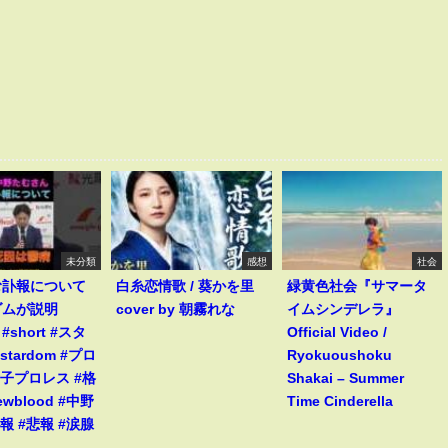
未分類
感想
社会
む訃報について
白糸恋情歌 / 葵かを里
緑黄色社会『サマータ
ダムが説明
cover by 朝霧れな
イムシンデレラ』
s #short #スタ
Official Video /
stardom #プロ
Ryokuoushoku
女子プロレス #格
Shakai – Summer
ewblood #中野
Time Cinderella
報 #悲報 #涙腺