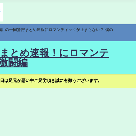
編--の一同驚愕まとめ速報にロマンティックが止まらない？-僕の
驚愕まとめ速報！にロマンテ
激闘編
日は足元が悪い中ご足労頂き誠に有難うございます。