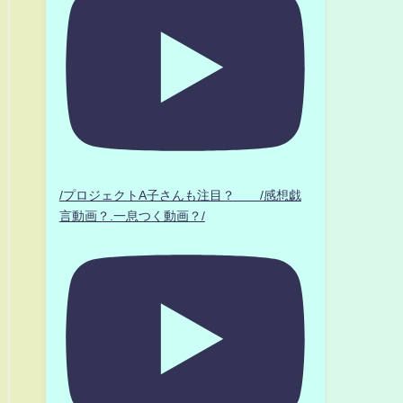
/プロジェクトA子さんも注目？ /感想戯
言動画？.一息つく動画？/