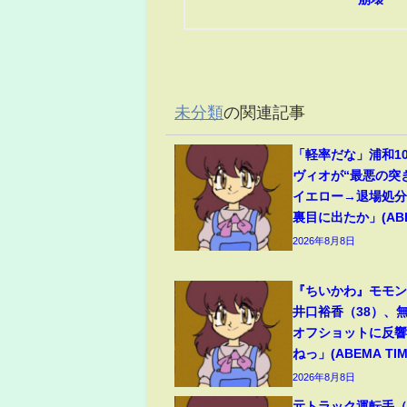
未分類
の関連記事
「軽率だな」浦和1
ヴィオが“最悪の突
イエロー→退場処
裏目に出たか」(ABEM
2026年8月8日
『ちいかわ』モモ
井口裕香（38）、
オフショットに反
ねっ」(ABEMA TIM
2026年8月8日
元トラック運転手（6