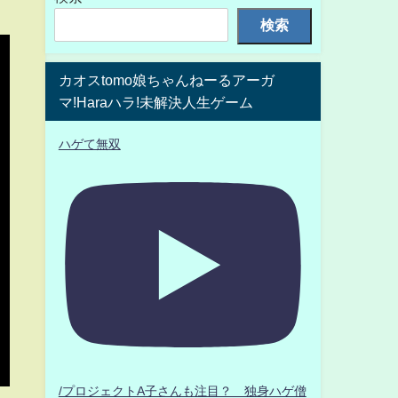
検索
カオスtomo娘ちゃんねーるアーガ
マ!Haraハラ!未解決人生ゲーム
ハゲて無双
/プロジェクトA子さんも注目？ 独身ハゲ僧