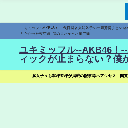
ユキミッフルAKB46！-二代目襲名火浦氷子の一同驚愕まとめ
見たかった夜空編--僕の見たかった星空編-
ユキミッフル--AKB46
ィックが止まらない？僕が
腐女子＜お客様皆様が掲載の記事等へアクセス、閲覧