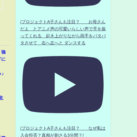
/プロジェクトA子さんも注目？ お母さん
だよ とアニメ声の可愛いらしい声で手を振
ってくれる 起き上がりながら両手をパタパ
タさせて 右へ左へと ダンスする
、強
ドに
」
る」
北
/プロジェクトA子さんも注目？ なぜ私は
入会拒否？真相が刺さる3分間？/
ネー