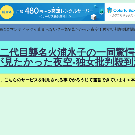
速報にロマンティックが止まらない？--僕が見たかった夜空！独女批判殺到激闘
！--二代目襲名火浦氷子の一同
見たかった夜空-独女批判殺到
、こちらのサービスを利用される事でかろうじて運営できています＞本