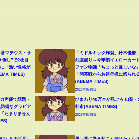
0番マテウス・サ
「ミドルキック炸裂」鈴木優磨
き倒し”で2枚目
烈腹蹴り→今季初イエローカー
分に「熱い性格が
ファン物議「ちょっと厳しいな
A TIMES)
「開幕戦からお祖母様に怒られ
(ABEMA TIMES)
2026年8月8日
ンガ声優で話題・
ひまわり40万本が見ごろ 山梨・
無防備なグラビア
杜市(ABEMA TIMES)
響「たまりません
2026年8月8日
ES)
4）AIを活用し
暑い夏に巻き起こり続けたトル