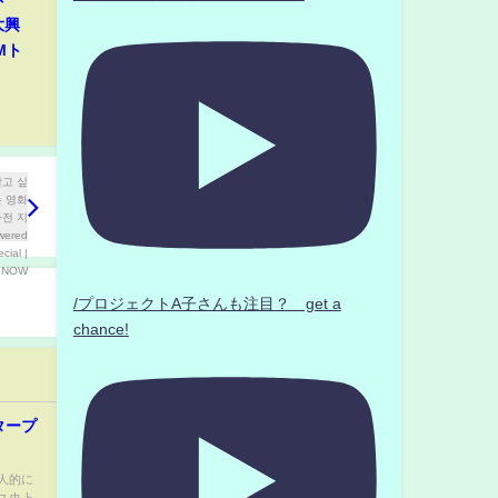
大興
Mト
/プロジェクトA子さんも注目？ get a
chance!
タープ
人的に
ス史上