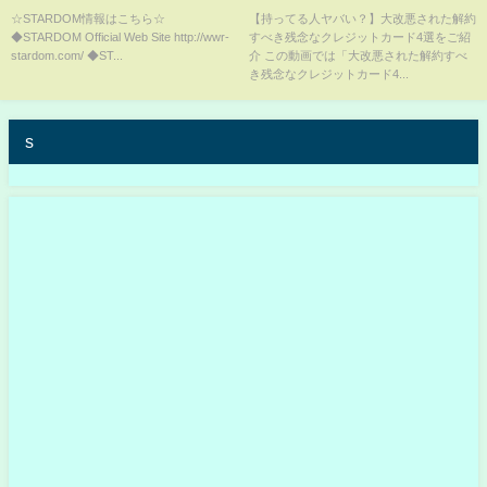
優【スターダム】
ットカード4選
☆STARDOM情報はこちら☆
【持ってる人ヤバい？】大改悪された解約
◆STARDOM Official Web Site http://wwr-
すべき残念なクレジットカード4選をご紹
stardom.com/ ◆ST...
介 この動画では「大改悪された解約すべ
き残念なクレジットカード4...
s