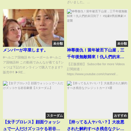
ざいました。 ...
未分類
未分類
メンバーが卒業します。
神尊復仇！當年被丟下山崖，三
千年後無敵歸來！仇人們的末日
#ヘルニア国物語 #バレーボール #ヘルニ
ア国物語杯 この動画でみんなが着てるTシ
到了！ #短劇#男頻爽劇 #逆襲
【正版授权】 Subscribe for more Videos
ャツは下記のオンラインで購入できます?
訂閱頻道：
販売中‼️ ▶︎RE...
https://www.youtube.com/channel/...
スターダム
おすすめ
【女子プロレス】顔面ウォッシ
【持ってる人ヤバい？】大改悪
ュで一人だけズッコケる岩谷麻
された解約すべき残念なクレジ