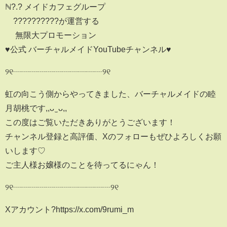
ℕ?.? メイドカフェグループㅤ
??????????が運営する
無限大プロモーション
♥公式 バーチャルメイドYouTubeチャンネル♥
୨୧┈┈┈┈┈┈┈┈┈┈┈୨୧
虹の向こう側からやってきました、バーチャルメイドの睦
月胡桃です,,ᴗ ̫ ᴗ,,
この度はご覧いただきありがとうございます！
チャンネル登録と高評価、Xのフォローもぜひよろしくお願
いします♡
ご主人様お嬢様のことを待ってるにゃん！
୨୧┈┈┈┈┈┈┈┈┈┈┈┈୨୧
Xアカウント?https://x.com/9rumi_m