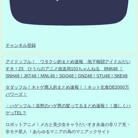
チャンネル登録
アイドッフル！ ワタクシ的まとめ速報 地下格闘アイドルだい
すき！23 ひうらのアニメ放送局101ちゃんねる BNK48 ！
SNH48！JKT48！MNL48！SGO48！GNZ48！STU48！SKE48
タダッフル！ネトゲ廃人的まとめ速報！！ネット乞食DE2000万
パワーズ！
・ハゲッフル！哀愁のハゲ男の髪ってるまとめ速報！！激しくハ
ゲっTEL？
ロボットアニメ！メカと美少女キャラだいすき永遠の非リア充・
非モテ星人 ！あらゆるマニアの為のマニアックサイト