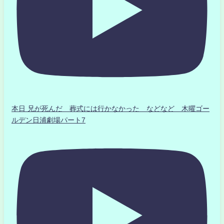
本日 兄が死んだ 葬式には行かなかった などなど 木曜ゴー
ルデン日浦劇場パート7