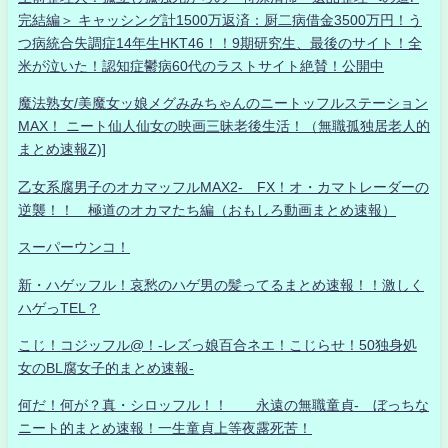
完結編＞ キャッシング計1500万返済：厨二病借金3500万円！う
つ病統合失調症14年生HKT46！！9期研究生、最後のサイト！全
米が泣いた！認知症鬱病60代のラストサイト絶賛！公開中
魔法熟女/美魔女ッ娘メグみみちゃんのニートッフルステーション
MAX！ ニート仙人仙女の映画三昧老後生活！（無職孤独居老人的
まとめ速報Z)]
乙女系腐男子のオカマッフルMAX2- FX！オ・カマトレーダーの
逆襲！！ 極道のオカマたち編（おもしろ動画まとめ速報）
スーパーウンコ！
新・ハゲッフル！哀愁のハゲ男の髪ってるまとめ速報！！激しく
ハゲっTEL？
こじ！コジッフル@！-レズっ娘百合ネエ！こじらせ！50独身処
女のBL腐女子的まとめ速報-
何だ！何が？真・シロッフル！！ 永遠の無職童貞- ぼっちな
ニート的まとめ速報！一生童貞上等夜露死苦！