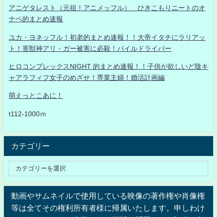
アニゲタレスト（元祖！アニメッフル） ひきこもりニートのオ
ナベ的まとめ速報
ユカ・ヨネッフル！初老的まとめ速報！！大帝イタチにラリアッ
ト！害獣神アリ・ガー被害に必殺！パイルドライバー
ヒロコンプレックスNIGHT 的まとめ速報！！子供が欲しいど陰キ
ャアラフィフ女子のめざせ！専業主婦！婚活計画編
萌えっとこあに！
t112-1000ｍ
カテゴリー
動画やサムネイルで使用している映像の著作権や肖像権
等は全てその権利所有者様に帰属いたします。申しわけ