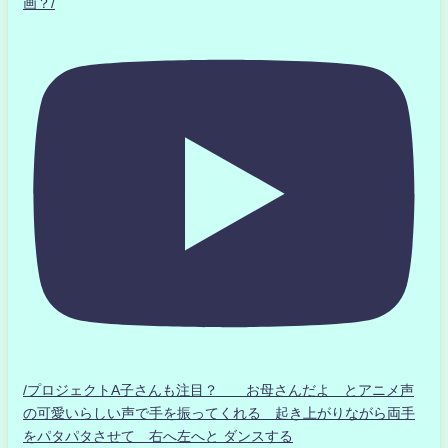
画？/
/プロジェクトA子さんも注目？ お母さんだよ とアニメ声
の可愛いらしい声で手を振ってくれる 起き上がりながら両手
をパタパタさせて 右へ左へと ダンスする