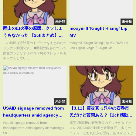
未分類
未分類
岡山の山火事の原因、クソしょ
moxymill 'Knight Rising' Lip
うもなかった 【2chまとめ】
MV
【2chスレ】【5chスレ】
この動画は今話題のトピックをまとめたオ
moxymill 'Knight Rising' Lip MV 2025.4.6
リジナル動画です。 ■動画の内容について
2nd Digital Single「Knight Ris...
動画のシナリオは2ch(5ch)のスレッドをモ
チーフとしてい...
未分類
未分類
USAID signage removed from
【3.11】震災真っ只中の石巻市
headquarters amid agency
民だけど質問ある？【2ch感動ス
dismantling
レ】【津波】
#usaid signage removed from
震災1週間後に石巻市民のイッチが立てた
#headquarters amid agency dismantling »
スレ 2022/06/20動画と音量修正。 多くの
Su...
コメントとお気に入り登録、ありがとうご