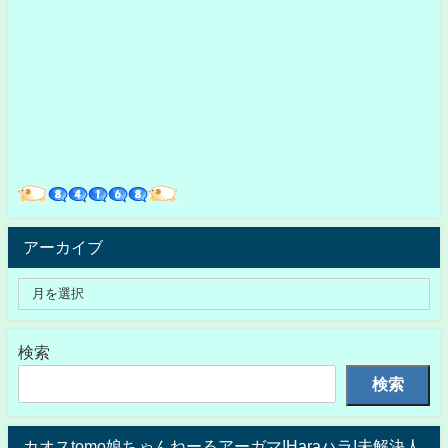
アーカイブ
検索
検索
カオスtomo娘ちゃんねーるアーガマ!Haraハラ!未解決人