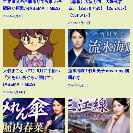
世界遺産の合掌造りで火事 ハチ
【悲報】大阪万博、大爆死す
駆除が原因か(ABEMA TIMES)
る。【2chまとめ】【2chスレ】
【5chスレ】
2026年8月1日
2026年7月31日
大竹まこと（77）8月に手術へ
流氷海峡 / 竹川美子 cover by 朝
「穴を6カ所ぐらい開けて」
霧れな
(ABEMA TIMES)
2026年7月5日
2026年7月14日