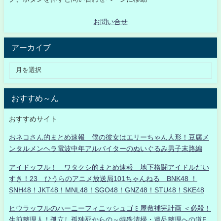
お問い合せ
アーカイブ
おすすめ～ん
おすすめサイト
おネコさん的まとめ速報 僕の彼女はエリーちゃん人形！豆腐メ
ンタルメンヘラ電波中年アルバイターのぬいぐるみ男子末路編
アイドッフル！ ワタクシ的まとめ速報 地下格闘アイドルだい
すき！23 ひうらのアニメ放送局101ちゃんねる BNK48 ！
SNH48！JKT48！MNL48！SGO48！GNZ48！STU48！SKE48
ヒウラッフルのハーニーフィニッシュゴミ屋敷補完計画 ＜必殺！
生前整理人！孤立し孤独死からの～特殊清掃・遺品整理への道F