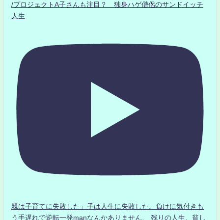
/プロジェクトA子さんも注目？ 独身ハゲ僧侶のサンドイッチ
人生
親は子育てに失敗した」子は人生に失敗した。負けに気付きも
う手遅れで逆転一発manなんかありません、 残りの人生、貧し