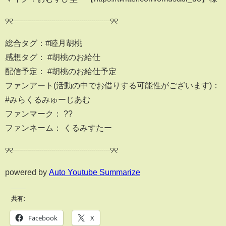
୨୧┈┈┈┈┈┈┈┈┈┈┈┈୨୧
総合タグ：#睦月胡桃
感想タグ： #胡桃のお給仕
配信予定： #胡桃のお給仕予定
ファンアート(活動の中でお借りする可能性がございます)：
#みらくるみゅーじあむ
ファンマーク： ??
ファンネーム： くるみすたー
୨୧┈┈┈┈┈┈┈┈┈┈┈┈୨୧
powered by
Auto Youtube Summarize
共有:
Facebook
X