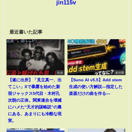
jin115v
最近書いた記事
社会
未分類
【遂に出所】「見立真一、出
【Suno AI v5.5】Add stem
てこい」Xで暴露を始めた新
生成の使い方解説―指定した
宿ジャックス5代目・木村孔
楽器だけの曲を作る―
次朗の正体。関東連合を壊滅
にハメた“天才的謀略説”の裏
にある、あまりにも冷酷な現
実。