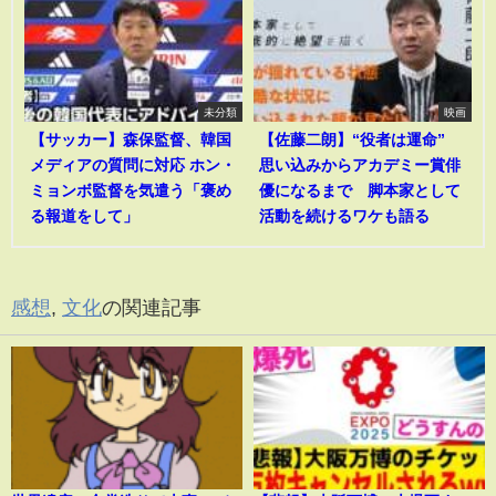
未分類
映画
【サッカー】森保監督、韓国
【佐藤二朗】“役者は運命”
メディアの質問に対応 ホン・
思い込みからアカデミー賞俳
ミョンボ監督を気遣う「褒め
優になるまで 脚本家として
る報道をして」
活動を続けるワケも語る
感想
,
文化
の関連記事