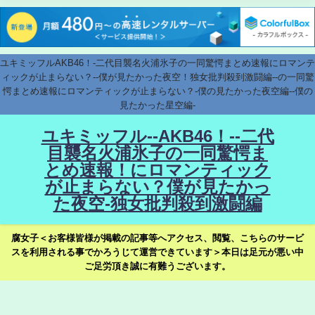
ユキミッフルAKB46！-二代目襲名火浦氷子の一同驚愕まとめ速報にロマンテ
ィックが止まらない？--僕が見たかった夜空！独女批判殺到激闘編--の一同驚
愕まとめ速報にロマンティックが止まらない？-僕の見たかった夜空編--僕の
見たかった星空編-
ユキミッフル--AKB46！--二代
目襲名火浦氷子の一同驚愕ま
とめ速報！にロマンティック
が止まらない？僕が見たかっ
た夜空-独女批判殺到激闘編
腐女子＜お客様皆様が掲載の記事等へアクセス、閲覧、こちらのサービ
スを利用される事でかろうじて運営できています＞本日は足元が悪い中
ご足労頂き誠に有難うございます。