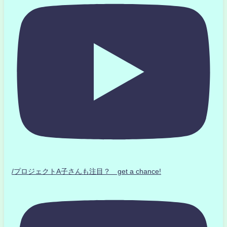
/プロジェクトA子さんも注目？ get a chance!