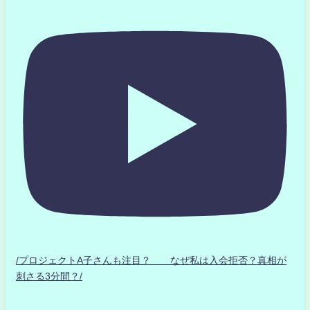
/プロジェクトA子さんも注目？ なぜ私は入会拒否？真相が
刺さる3分間？/