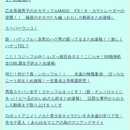
乙女系腐男子のオカマッフルMAX2- FX！オ・カマトレーダーの
逆襲！！ 極道のオカマたち編（おもしろ動画まとめ速報）
スーパーウンコ！
新・ハゲッフル！哀愁のハゲ男の髪ってるまとめ速報！！激しく
ハゲっTEL？
こじ！コジッフル@！-レズっ娘百合ネエ！こじらせ！50独身処
女のBL腐女子的まとめ速報-
何だ！何が？真・シロッフル！！ 永遠の無職童貞- ぼっちな
ニート的まとめ速報！一生童貞上等夜露死苦！
男装スケバン女子！スケッフルまっくす！（新・ナンノひゃくし
きっ!！ビー玉のおいぬさん的まとめ速報） 話題な事件からおも
しろ動画まで取り上げまっくす
ロボットアニメ！メカと美少女キャラだいすき永遠の非リア充・
非モテ星人 ！あらゆるマニアの為のマニアックサイト