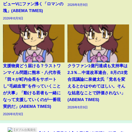
ビューVにファン沸く「ロマンの
2026年8月9日
塊」(ABEMA TIMES)
2026年8月9日
支援物資どう届ける？ラストワ
クラファン1億円達成も支持率は
ンマイル問題に熊本・八代市長
2.3％…中道改革連合、8月の3党
「我々が町内会長をサポート
合流議論に泉健太氏「党名を変
し”毛細血管”を作っていくこと
えるとかはやめてほしい。そん
が大事」「動ける若者も一緒に
な姑息なことで評価されない」
なって支援していくのが一番現
(ABEMA TIMES)
実的だ」(ABEMA TIMES)
2026年8月9日
2026年8月9日