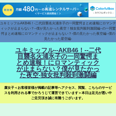
ユキミッフルAKB46！-二代目襲名火浦氷子の一同驚愕まとめ速報にロマンテ
ィックが止まらない？--僕が見たかった夜空！独女批判殺到激闘編--の一同驚
愕まとめ速報にロマンティックが止まらない？-僕の見たかった夜空編--僕の
見たかった星空編-
ユキミッフル--AKB46！--二代
目襲名火浦氷子の一同驚愕ま
とめ速報！にロマンティック
が止まらない？僕が見たかっ
た夜空-独女批判殺到激闘編
腐女子＜お客様皆様が掲載の記事等へアクセス、閲覧、こちらのサービ
スを利用される事でかろうじて運営できています＞本日は足元が悪い中
ご足労頂き誠に有難うございます。