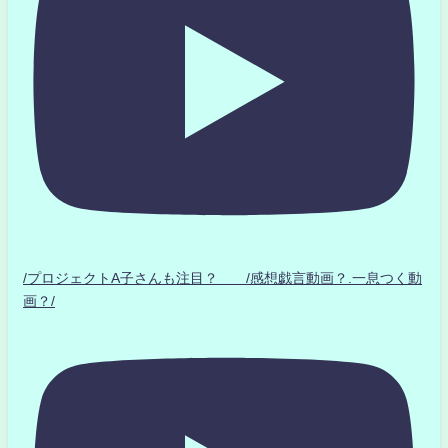
/プロジェクトA子さんも注目？ /感想戯言動画？.一息つく動
画？/