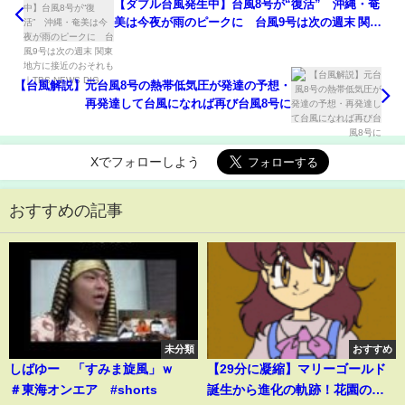
【ダブル台風発生中】台風8号が“復活” 沖縄・奄
美は今夜が雨のピークに 台風9号は次の週末 関東
地方に接近のおそれも｜TBS NEWS DIG
【台風解説】元台風8号の熱帯低気圧が発達の予想・
再発達して台風になれば再び台風8号に
Xでフォローしよう
おすすめの記事
未分類
おすすめ
しばゆー 「すみま旋風」ｗ
【29分に凝縮】マリーゴールド
＃東海オンエア #shorts
誕生から進化の軌跡！花園の闘