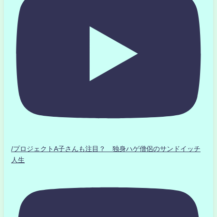
/プロジェクトA子さんも注目？ 独身ハゲ僧侶のサンドイッチ
人生