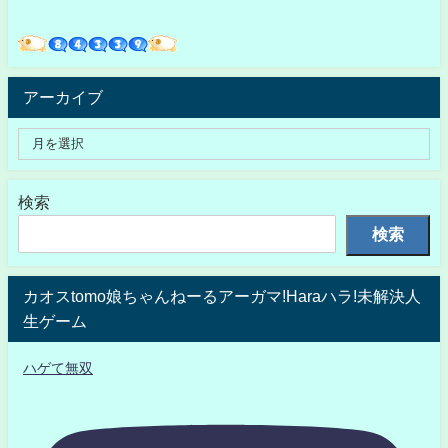
アーカイブ
検索
検索
カオスtomo娘ちゃんねーるアーガマ!Haraハラ!未解決人
生ゲーム
ハゲて無双