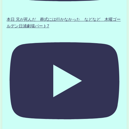
本日 兄が死んだ 葬式には行かなかった などなど 木曜ゴー
ルデン日浦劇場パート7