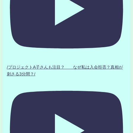
/プロジェクトA子さんも注目？ なぜ私は入会拒否？真相が
刺さる3分間？/