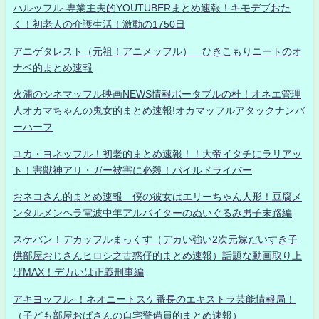
ハルッフル-専業主夫的YOUTUBERまとめ速報！キモデブおた
く！初老人の介護生活！激動の1750日
アニゲタレスト（元祖！アニメッフル） ひきこもりニートのオ
ナベ的まとめ速報
火浦のシネマッフル映画NEWS情報ポータブルの杜！オネエ管理
人オカマちゃんの鬼女的まとめ速報!オカマッフルアタックナンバ
ーハーフ
ユカ・ヨネッフル！初老的まとめ速報！！大帝イタチにラリアッ
ト！害獣神アリ・ガー被害に必殺！パイルドライバー
おネコさん的まとめ速報 僕の彼女はエリーちゃん人形！豆腐メ
ンタルメンヘラ電波中年アルバイターのぬいぐるみ男子末路編
スケバン！デカッフルまっくす（デカい強い2次元嫁だいすき子
供部屋おじさんヒロシ之古惑仔的まとめ速報）話題な動画取り上
げMAX！デカいは正義刑事編
アキヨッフル-！ネオニートスケ番長のエキストラ芸能情報局！
（子ども部屋おばさんの自宅警備員的まとめ速報）