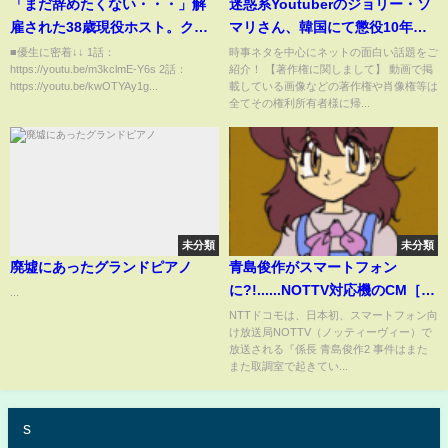
「まだ辞めたくない・・・」解
迷惑系Youtuberのジョリー・ソ
雇された38歳現役ホスト。クビ
マリさん、韓国にて懲役10年を
返上をかけて臨むイベント日に
食らいガチで逝く【2ch反応集】
■優生に密着↓↓ 1話：
時事ネタを中心にネットの面白い話題をご
https://youtu.be/m3kclmE-Y6s 2話：
紹介！ 【著作権に関しまして】 動画で掲
密着【ALL BLACK】【AIR
https://youtu.be/kwOTYAy1g...
載している画像などの著作権や肖像権等は
GROUP】
全てその権利所有者様に帰...
未分類
未分類
廃墟にあったグランドピアノ
青島俊作がスマートフォン
に?!......NOTTV対応機のCM［本
...
編］
NTTドコモは、日本初、スマートフォン向
け放送局NOTTV（ノッティーヴィー）で
放送される『係長 青島俊作2 事件はまた
また取調室で起きてい...
s