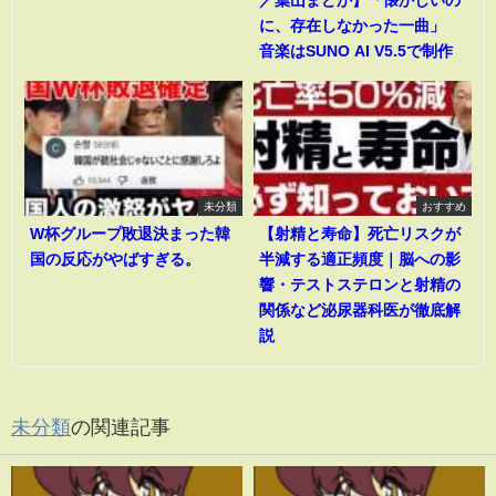
に、存在しなかった一曲」
音楽はSUNO AI V5.5で制作
未分類
おすすめ
W杯グループ敗退決まった韓
【射精と寿命】死亡リスクが
国の反応がやばすぎる。
半減する適正頻度｜脳への影
響・テストステロンと射精の
関係など泌尿器科医が徹底解
説
未分類
の関連記事