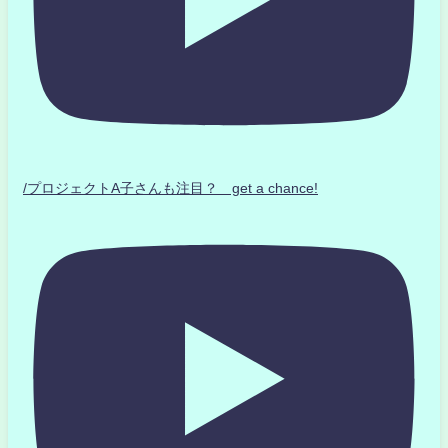
/プロジェクトA子さんも注目？ get a chance!