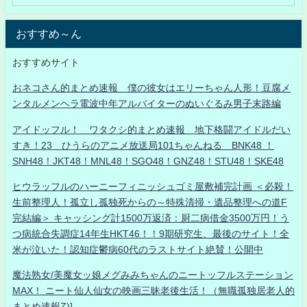
おすすめ～ん
おすすめサイト
おネコさん的まとめ速報 僕の彼女はエリーちゃん人形！豆腐メ
ンタルメンヘラ電波中年アルバイターのぬいぐるみ男子末路編
アイドッフル！ ワタクシ的まとめ速報 地下格闘アイドルだい
すき！23 ひうらのアニメ放送局101ちゃんねる BNK48 ！
SNH48！JKT48！MNL48！SGO48！GNZ48！STU48！SKE48
ヒウラッフルのハーニーフィニッシュゴミ屋敷補完計画 ＜必殺！
生前整理人！孤立し孤独死からの～特殊清掃・遺品整理への道F
完結編＞ キャッシング計1500万返済：厨二病借金3500万円！う
つ病統合失調症14年生HKT46！！9期研究生、最後のサイト！全
米が泣いた！認知症鬱病60代のラストサイト絶賛！公開中
魔法熟女/美魔女ッ娘メグみみちゃんのニートッフルステーション
MAX！ ニート仙人仙女の映画三昧老後生活！（無職孤独居老人的
まとめ速報Z)]