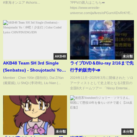
いは黄金の新春を迎える | ?1.3
#東海オンエア #shorts...
?PPVの購入はこちら➡️
https://www.wrestle-
大田区総合体育館大会レッスル
universe.com/ja/lives/oPGurnXDvRrKYE...
ユニバースPPV好評発売中！
AKB48
未分類
AKB48 Team SH 3rd Single
ライブDVD＆Blu-ray 2/16まで先
(Senbatsu) - Shoujotachi Yo /
行予約販売中📣
冲吧！少女们 | Color Coded
Member : Chen YiXin (陈怡欣), Dai ZiYan
2024年11月~2025年3月に開催された ソロ
(戴紫嫣), Li ShiQi (李诗绮), Liu Nian (...
アーティストとして史上初となる2度目の
Lyrics CHN/PIN/ENG/IDN
全国6大ドームツアー 「Nissy Entertai...
未分類
未分類