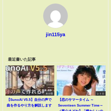
jin115ya
最近書いた記事
未分類
レトロ
【SunoAI V5.5】自分の声で
【恋のサマータイム ～
曲を作るやり方を解説します
Seventeen Summer Time～
／葉山まどか】「懐かしいの