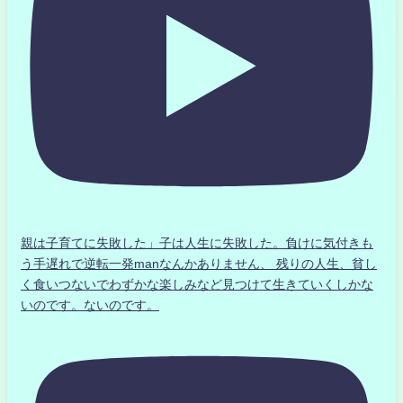
親は子育てに失敗した」子は人生に失敗した。負けに気付きも
う手遅れで逆転一発manなんかありません、 残りの人生、貧し
く食いつないでわずかな楽しみなど見つけて生きていくしかな
いのです。ないのです。