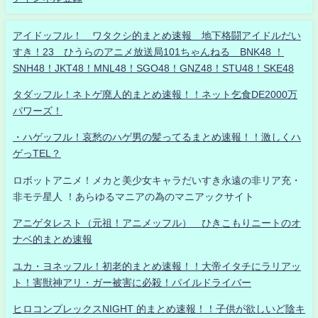
アイドッフル！ ワタクシ的まとめ速報 地下格闘アイドルだい
すき！23 ひうらのアニメ放送局101ちゃんねる BNK48 ！
SNH48！JKT48！MNL48！SGO48！GNZ48！STU48！SKE48
タダッフル！ネトゲ廃人的まとめ速報！！ネット乞食DE2000万
パワーズ！
・ハゲッフル！哀愁のハゲ男の髪ってるまとめ速報！！激しくハ
ゲっTEL？
ロボットアニメ！メカと美少女キャラだいすき永遠の非リア充・
非モテ星人 ！あらゆるマニアの為のマニアックサイト
アニゲタレスト（元祖！アニメッフル） ひきこもりニートのオ
ナベ的まとめ速報
ユカ・ヨネッフル！初老的まとめ速報！！大帝イタチにラリアッ
ト！害獣神アリ・ガー被害に必殺！パイルドライバー
ヒロコンプレックスNIGHT 的まとめ速報！！子供が欲しいど陰キ