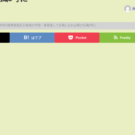
j
はてブ
Pocket
Feedly