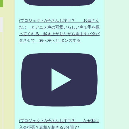
/プロジェクトA子さんも注目？ お母さん
だよ とアニメ声の可愛いらしい声で手を振
ってくれる 起き上がりながら両手をパタパ
タさせて 右へ左へと ダンスする
/プロジェクトA子さんも注目？ なぜ私は
入会拒否？真相が刺さる3分間？/