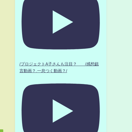
/プロジェクトA子さんも注目？ /感想戯
言動画？.一息つく動画？/