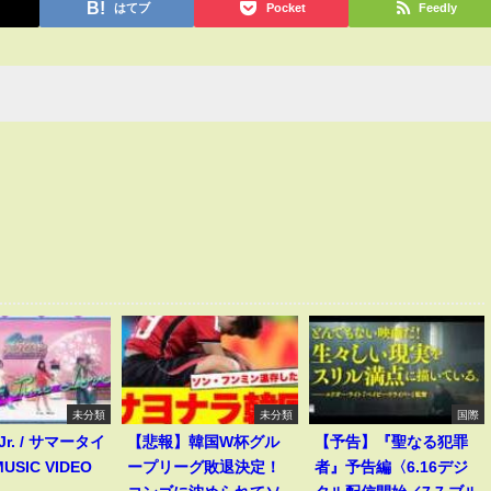
はてブ
Pocket
Feedly
未分類
未分類
国際
 Jr. / サマータイ
【悲報】韓国W杯グル
【予告】『聖なる犯罪
USIC VIDEO
ープリーグ敗退決定！
者』予告編〈6.16デジ