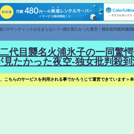
速報にロマンティックが止まらない？--僕が見たかった夜空！独女批判殺到激闘
！--二代目襲名火浦氷子の一同
見たかった夜空-独女批判殺到
、こちらのサービスを利用される事でかろうじて運営できています＞本