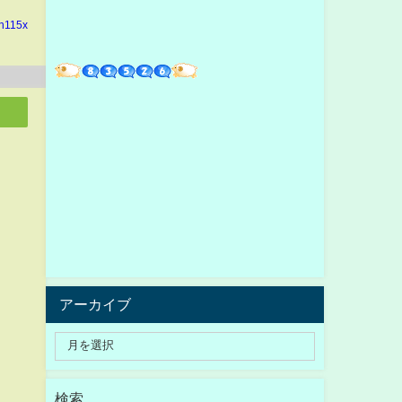
in115x
アーカイブ
検索