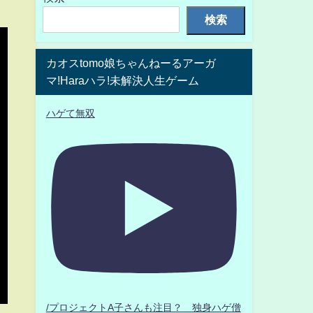
検索
カオスtomo娘ちゃんねーるアーガ
マ!Haraハラ!未解決人生ゲーム
ハゲて無双
/プロジェクトA子さんも注目？ 独身ハゲ僧