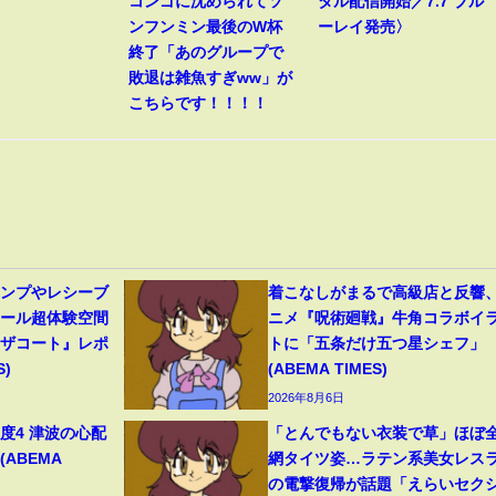
コンゴに沈められてソ
タル配信開始／7.7 ブル
ンフンミン最後のW杯
ーレイ発売〉
終了「あのグループで
敗退は雑魚すぎww」が
こちらです！！！！
ャンプやレシーブ
着こなしがまるで高級店と反響
ボール超体験空間
ニメ『呪術廻戦』牛角コラボイ
ンザコート』レポ
トに「五条だけ五つ星シェフ」
S)
(ABEMA TIMES)
2026年8月6日
度4 津波の心配
「とんでもない衣装で草」ほぼ
(ABEMA
網タイツ姿…ラテン系美女レス
の電撃復帰が話題「えらいセク