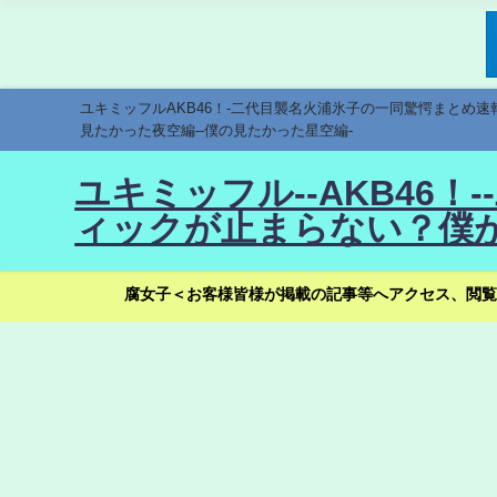
ユキミッフルAKB46！-二代目襲名火浦氷子の一同驚愕まとめ
見たかった夜空編--僕の見たかった星空編-
ユキミッフル--AKB46
ィックが止まらない？僕が
腐女子＜お客様皆様が掲載の記事等へアクセス、閲覧