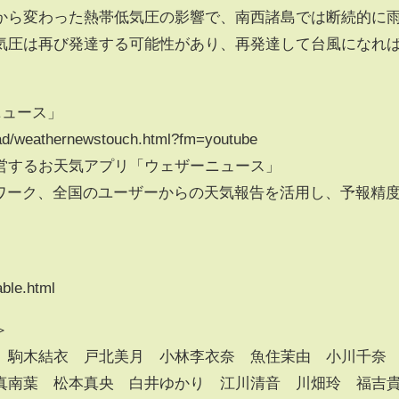
メイ)から変わった熱帯低気圧の影響で、南西諸島では断続的に
気圧は再び発達する可能性があり、再発達して台風になれ
ニュース」
oad/weathernewstouch.html?fm=youtube
営するお天気アプリ「ウェザーニュース」
トワーク、全国のユーザーからの天気報告を活用し、予報精
able.html
＞
 駒木結衣 戸北美月 小林李衣奈 魚住茉由 小川千
真南葉 松本真央 白井ゆかり 江川清音 川畑玲 福吉