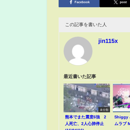
Facebook
post
この記事を書いた人
jin115x
最近書いた記事
未分類
熊本でまた震度6強 2
Shiggy
人死亡、2人心肺停止
ムラブ M