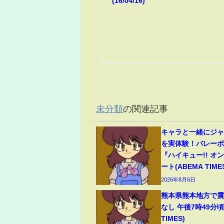
(16/04/16)
未分類
の関連記事
キャラと一緒にジ
を実体験！バレー
『ハイキュー!! オ
ート(ABEMA TIME
2026年8月6日
熊本県熊本地方で震
なし 午後7時49分頃
TIMES)