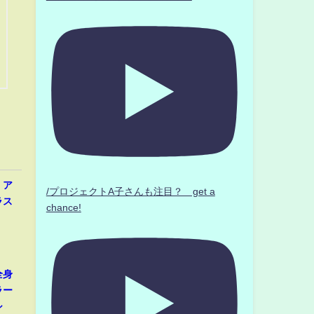
、ア
/プロジェクトA子さんも注目？ get a
ラス
chance!
全身
ラー
シ