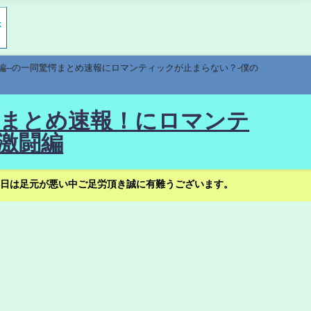
編--の一同驚愕まとめ速報にロマンティックが止まらない？-僕の
驚愕まとめ速報！にロマンテ
激闘編
日は足元が悪い中ご足労頂き誠に有難うございます。