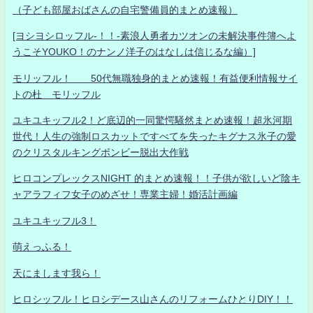
（子ども部屋おばさんの自宅警備員的まとめ速報）
[ヨシヨシロッフル-！！-素浪人勇者カツオンの未解決事件簿へよ
うこそYOUKO！のナンノ洋子のはなしは信じるな編）]
モリッフル！ 50代無職独身的まとめ速報！有益便利情報サイ
トの杜 モリッフル
ユキユキッフル2！ど底辺的一同驚愕騒然まとめ速報！超氷河期
世代！人生の強制ロスカットですべてを失ったキグナス氷子の愛
のクリスタルキングボンビー脱出大作戦
ヒロコンプレックスNIGHT 的まとめ速報！！子供が欲しいど陰キ
ャアラフィフ女子のめざせ！専業主婦！婚活計画編
ユキユキッフル3！
萌えっふる！
天にまします我ら！
ヒロシッフル！ヒロシデース山さんのリフォームひとりDIY！！