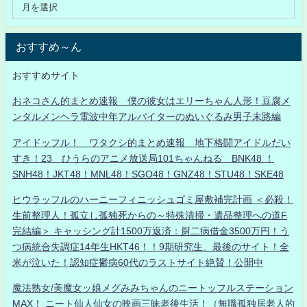
おすすめ～ん
おすすめサイト
おネコさん的まとめ速報 僕の彼女はエリーちゃん人形！豆腐メ
ンタルメンヘラ電波中年アルバイターのぬいぐるみ男子末路編
アイドッフル！ ワタクシ的まとめ速報 地下格闘アイドルだい
すき！23 ひうらのアニメ放送局101ちゃんねる BNK48 ！
SNH48！JKT48！MNL48！SGO48！GNZ48！STU48！SKE48
ヒウラッフルのハーニーフィニッシュゴミ屋敷補完計画 ＜必殺！
生前整理人！孤立し孤独死からの～特殊清掃・遺品整理への道F
完結編＞ キャッシング計1500万返済：厨二病借金3500万円！う
つ病統合失調症14年生HKT46！！9期研究生、最後のサイト！全
米が泣いた！認知症鬱病60代のラストサイト絶賛！公開中
魔法熟女/美魔女ッ娘メグみみちゃんのニートッフルステーション
MAX！ ニート仙人仙女の映画三昧老後生活！（無職孤独居老人的