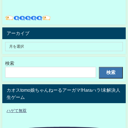
アーカイブ
検索
検索
カオスtomo娘ちゃんねーるアーガマ!Haraハラ!未解決人
生ゲーム
ハゲて無双