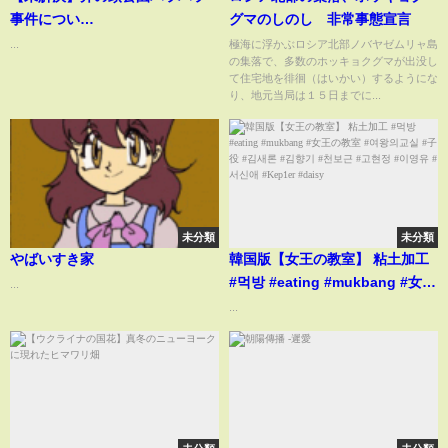
事件につい
グマのしのし 非常事態宣言
て
...
極海に浮かぶロシア北部ノバヤゼムリャ島
の集落で、多数のホッキョクグマが出没し
#事件 #井の頭公園 #ミステリー
て住宅地を徘徊（はいかい）するようにな
#未解決事件
り、地元当局は１５日までに...
未分類
未分類
やばいすき家
韓国版【女王の教室】 粘土加工
#먹방 #eating #mukbang #女王
...
の教室 #여왕의교실 #子役 #김새
...
론 #김향기 #천보근 #고현정 #이
영유 #서신애 #Kep1er #daisy