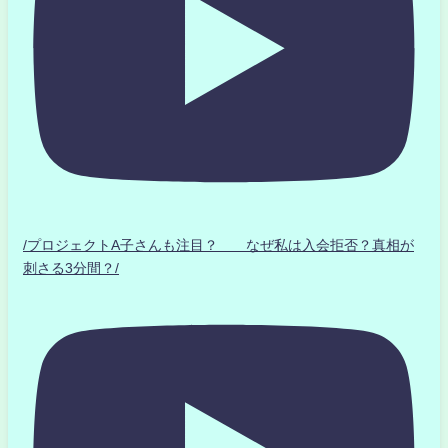
/プロジェクトA子さんも注目？ なぜ私は入会拒否？真相が
刺さる3分間？/