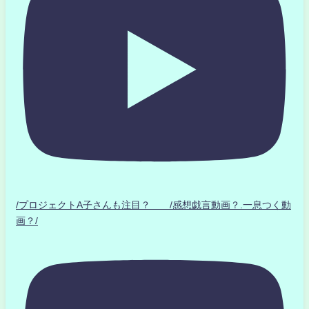
/プロジェクトA子さんも注目？ /感想戯言動画？.一息つく動
画？/