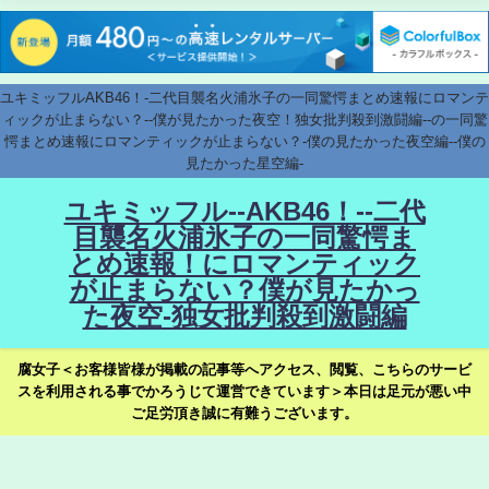
ユキミッフルAKB46！-二代目襲名火浦氷子の一同驚愕まとめ速報にロマンテ
ィックが止まらない？--僕が見たかった夜空！独女批判殺到激闘編--の一同驚
愕まとめ速報にロマンティックが止まらない？-僕の見たかった夜空編--僕の
見たかった星空編-
ユキミッフル--AKB46！--二代
目襲名火浦氷子の一同驚愕ま
とめ速報！にロマンティック
が止まらない？僕が見たかっ
た夜空-独女批判殺到激闘編
腐女子＜お客様皆様が掲載の記事等へアクセス、閲覧、こちらのサービ
スを利用される事でかろうじて運営できています＞本日は足元が悪い中
ご足労頂き誠に有難うございます。