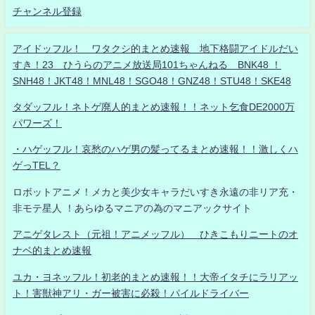
チャンネル登録
アイドッフル！ ワタクシ的まとめ速報 地下格闘アイドルだい
すき！23 ひうらのアニメ放送局101ちゃんねる BNK48 ！
SNH48！JKT48！MNL48！SGO48！GNZ48！STU48！SKE48
タダッフル！ネトゲ廃人的まとめ速報！！ネット乞食DE2000万
パワーズ！
・ハゲッフル！哀愁のハゲ男の髪ってるまとめ速報！！激しくハ
ゲっTEL？
ロボットアニメ！メカと美少女キャラだいすき永遠の非リア充・
非モテ星人 ！あらゆるマニアの為のマニアックサイト
アニゲタレスト（元祖！アニメッフル） ひきこもりニートのオ
ナベ的まとめ速報
ユカ・ヨネッフル！初老的まとめ速報！！大帝イタチにラリアッ
ト！害獣神アリ・ガー被害に必殺！パイルドライバー