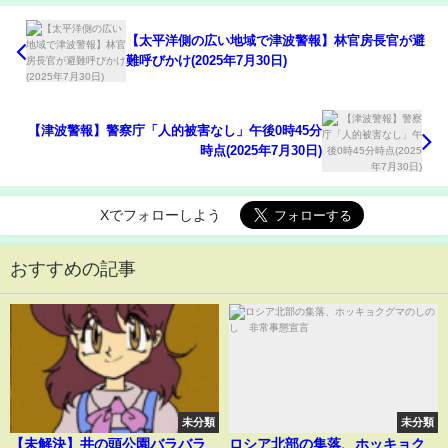
【太平洋側の広い地域で津波警報】林官房長官が避
難呼びかけ(2025年7月30日)
【津波警報】警察庁「人的被害なし」午後0時45分
時点(2025年7月30日)
Xでフォローしよう
おすすめの記事
未分類
未分類
【未解決】井の頭公園バラバラ
ロシア北部の集落、ホッキョク