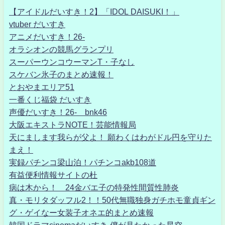
【アイドルだいすき！2】「IDOL DAISUKI！」
vtuber だいすき
アニメだいすき！26-
オラシオンの競馬グランプリ
スーパーウンコウーマンT・子なし
スケバン氷子のまとめ速報！
とおやまエリア51
一番くじ福袋 だいすき
声優だいすき！26- bnk46
大阪エキストラNOTE！芸能情報局
天にまします我らが父よ！ 願わくはわがドル円を守りた
まえ！
実録パチンコ梁山泊！パチンコakb108道
有益便利情報サイトの杜
病は木から！ 24金バエ子の特発性間質性肺炎
真・モリタダッフル2！！50代無職独身ガチホモ童貞ギン
グ・ゲイなー女装子オネエ的まとめ速報
韓国ドラマcinemaだいすき-僕が見たかった星空-