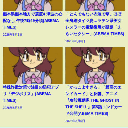
熊本県熊本地方で震度4 津波の心
「とんでもない衣装で草」ほぼ
配なし 午後7時49分頃(ABEMA
全身網タイツ姿…ラテン系美女
TIMES)
レスラーの電撃復帰が話題「え
らいセクシー」(ABEMA TIMES)
2026年8月6日
2026年8月6日
特殊詐欺対策で注目の防犯アプ
「かっこよすぎる」「最高のエ
リ「デジポリス」(ABEMA
ンドカード」と反響、アニメ
TIMES)
『攻殻機動隊 THE GHOST IN
THE SHELL』第5話エンドカー
2026年8月6日
ド公開(ABEMA TIMES)
2026年8月6日