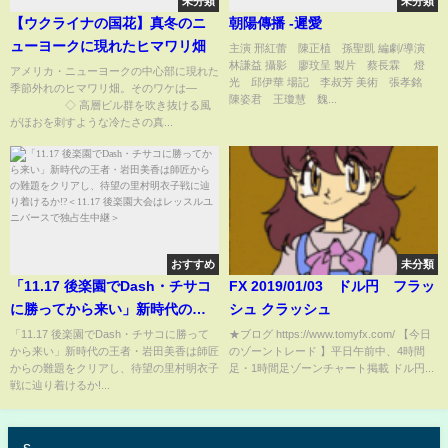
未分類
未分類
【ウクライナの国花】真冬のニ
朝陽傳播 -遲愛
ューヨークに現れたヒマワリ畑
主演 邢紅蕾 陳正植 孫聖凱 編劇/導演
林謙益 攝影 廖玟呈 製片 蔡長霖 燈
アメリカ・ニューヨークの中心部に現れた
光 邱伊華 場記 李叔芳 美術 張孝銘
季節外れのヒマワリ畑。そのワケは―
陳姿君 王瓊慧 魏...
◇ 高層ビル群を吹き抜ける風
がほおを刺すような冷たさの真...
おすすめ
未分類
「11.17 後楽園でDash・チサコ
FX 2019/01/03 ドル円 フラッ
に勝ってから来い」新時代の王
シュ クラッシュ
者・岩田美香は師匠からの難題
「11.17 後楽園でDash・チサコに勝って
★ブログ https://www.tomyfx.com/ 【今日
から来い」新時代の王者・岩田美香は師匠
のゾーントレード 】平日午前中、4時間
をクリアし、待望の里村明衣子
からの難題をクリアし、待望の里村明衣子
足・1時間足ゾーンチャート掲載 ドル円...
戦に辿り着けるか!?＜11.17 後楽
戦に辿り着けるか!...
園大会はレッスルユニバースで
独占生中継＞
s