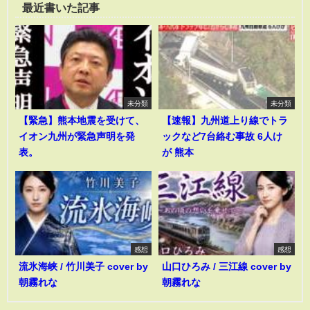
最近書いた記事
未分類
未分類
【緊急】熊本地震を受けて、
【速報】九州道上り線でトラ
イオン九州が緊急声明を発
ックなど7台絡む事故 6人け
表。
が 熊本
感想
感想
流氷海峡 / 竹川美子 cover by
山口ひろみ / 三江線 cover by
朝霧れな
朝霧れな