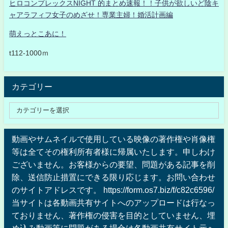
ヒロコンプレックスNIGHT 的まとめ速報！！子供が欲しいど陰キ
ャアラフィフ女子のめざせ！専業主婦！婚活計画編
萌えっとこあに！
t112-1000ｍ
カテゴリー
動画やサムネイルで使用している映像の著作権や肖像権
等は全てその権利所有者様に帰属いたします。申しわけ
ございません。お客様からの要望、問題がある記事を削
除、送信防止措置にできる限り応じます。お問い合わせ
のサイトアドレスです。 https://form.os7.biz/f/c82c6596/
当サイトは各動画共有サイトへのアップロードは行なっ
ておりません、著作権の侵害を目的としていません、埋
め込み動画等に問題がある場合は各動画共有サイト元へ