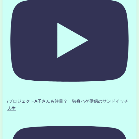
/プロジェクトA子さんも注目？ 独身ハゲ僧侶のサンドイッチ
人生