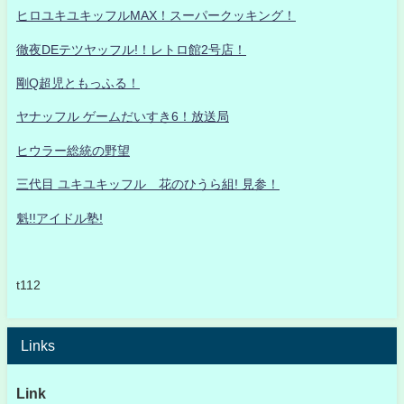
ヒロユキユキッフルMAX！スーパークッキング！
徹夜DEテツヤッフル!！レトロ館2号店！
剛Q超児ともっふる！
ヤナッフル ゲームだいすき6！放送局
ヒウラー総統の野望
三代目 ユキユキッフル 花のひうら組! 見参！
魁!!アイドル塾!
t112
Links
Link