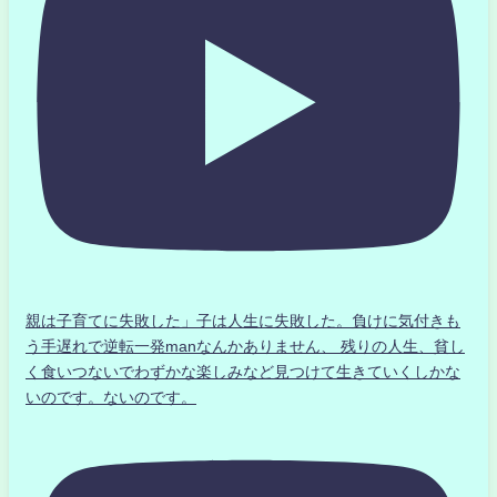
親は子育てに失敗した」子は人生に失敗した。負けに気付きも
う手遅れで逆転一発manなんかありません、 残りの人生、貧し
く食いつないでわずかな楽しみなど見つけて生きていくしかな
いのです。ないのです。