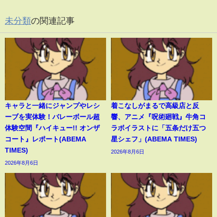
未分類
の関連記事
キャラと一緒にジャンプやレシ
着こなしがまるで高級店と反
ーブを実体験！バレーボール超
響、アニメ『呪術廻戦』牛角コ
体験空間『ハイキュー!! オンザ
ラボイラストに「五条だけ五つ
コート』レポート(ABEMA
星シェフ」(ABEMA TIMES)
TIMES)
2026年8月6日
2026年8月6日