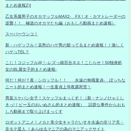
まとめ速報Z)]
乙女系腐男子のオカマッフルMAX2- FX！オ・カマトレーダーの
逆襲！！ 極道のオカマたち編（おもしろ動画まとめ速報）
スーパーウンコ！
新・ハゲッフル！哀愁のハゲ男の髪ってるまとめ速報！！激しく
ハゲっTEL？
こじ！コジッフル@！-レズっ娘百合ネエ！こじらせ！50独身処
女のBL腐女子的まとめ速報-
何だ！何が？真・シロッフル！！ 永遠の無職童貞- ぼっちな
ニート的まとめ速報！一生童貞上等夜露死苦！
男装スケバン女子！スケッフルまっくす！（新・ナンノひゃくし
きっ!！ビー玉のおいぬさん的まとめ速報） 話題な事件からおも
しろ動画まで取り上げまっくす
ロボットアニメ！メカと美少女キャラだいすき永遠の非リア充・
非モテ星人 ！あらゆるマニアの為のマニアックサイト