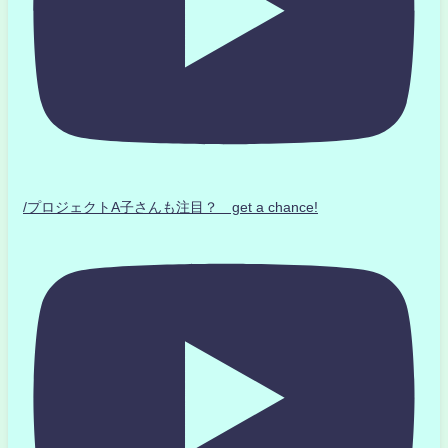
/プロジェクトA子さんも注目？ get a chance!