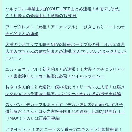
ハルッフル-専業主夫的YOUTUBERまとめ速報！キモデブおた
く！初老人の介護生活！激動の1750日
アニゲタレスト（元祖！アニメッフル） ひきこもりニートのオ
ナベ的まとめ速報
火浦のシネマッフル映画NEWS情報ポータブルの杜！オネエ管理
人オカマちゃんの鬼女的まとめ速報!オカマッフルアタックナンバ
ーハーフ
ユカ・ヨネッフル！初老的まとめ速報！！大帝イタチにラリアッ
ト！害獣神アリ・ガー被害に必殺！パイルドライバー
おネコさん的まとめ速報 僕の彼女はエリーちゃん人形！豆腐メ
ンタルメンヘラ電波中年アルバイターのぬいぐるみ男子末路編
スケバン！デカッフルまっくす（デカい強い2次元嫁だいすき子
供部屋おじさんヒロシ之古惑仔的まとめ速報）話題な動画取り上
げMAX！デカいは正義刑事編
アキヨッフル-！ネオニートスケ番長のエキストラ芸能情報局！