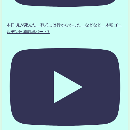
本日 兄が死んだ 葬式には行かなかった などなど 木曜ゴー
ルデン日浦劇場パート7