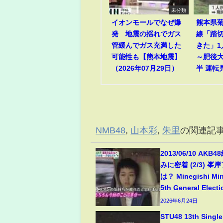
未分類
イオンモールでなぜ爆
熊本県菊
発 地震の揺れでガス
線「踏
管緩んでガス充満した
きた」
可能性も【熊本地震】
～肥後
（2026年07月29日）
半 運転
NMB48
,
山本彩
,
朱里
の関連記
2013/06/10 AK
みに密着 (2/3) 
は？ Minegishi Mi
5th General Electi
2026年6月24日
STU48 13th Si