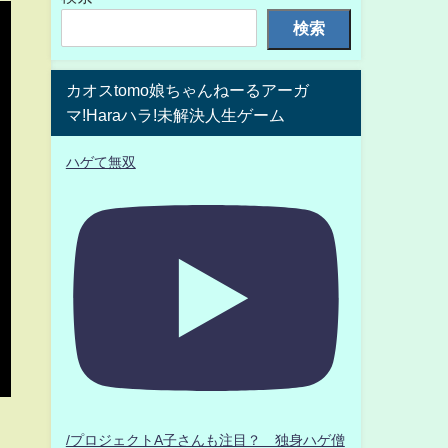
検索
カオスtomo娘ちゃんねーるアーガ
マ!Haraハラ!未解決人生ゲーム
ハゲて無双
/プロジェクトA子さんも注目？ 独身ハゲ僧