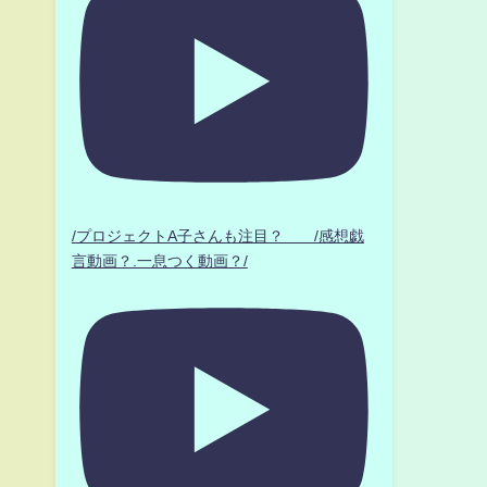
/プロジェクトA子さんも注目？ /感想戯
言動画？.一息つく動画？/