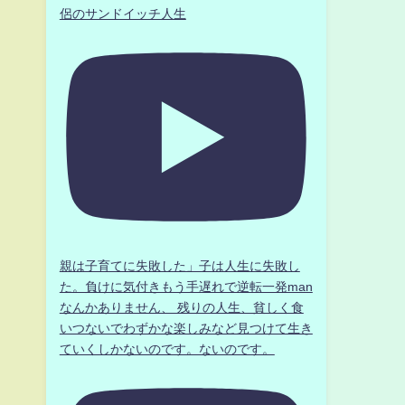
侶のサンドイッチ人生
親は子育てに失敗した」子は人生に失敗し
た。負けに気付きもう手遅れで逆転一発man
なんかありません、 残りの人生、貧しく食
いつないでわずかな楽しみなど見つけて生き
ていくしかないのです。ないのです。