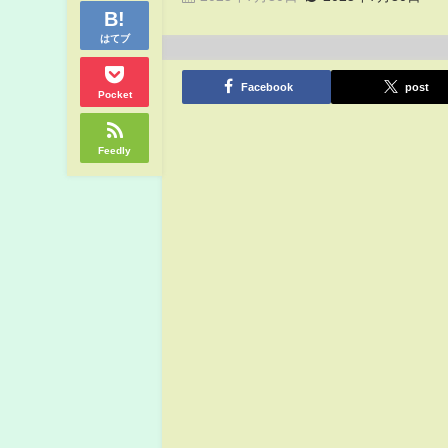
はてブ
Facebook
post
Pocket
Feedly