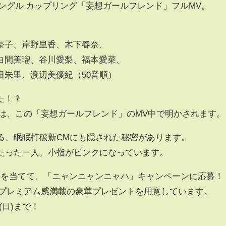
 5thシングル カップリング「妄想ガールフレンド」フルMV。
奈子、岸野里香、木下春奈、
白間美瑠、谷川愛梨、福本愛菜、
田朱里、渡辺美優紀（50音順）
た！？
りは、この「妄想ガールフレンド」のMV中で明かされます。
る、眠眠打破新CMにも隠された秘密があります。
、たった一人、小指がピンクになっています。
ーを当てて、「ニャンニャンニャハ」キャンペーンに応募！
るプレミアム感満載の豪華プレゼントを用意しています。
(日)まで！