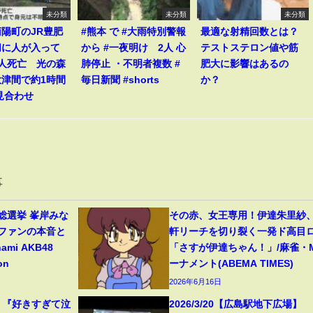
未分類
未分類
未分類
陽町のJR豊肥
#熊本 で #大雨特別警報
最適な射精回数とは？
切に人が入って
から #一夜明け 2人 心
テストステロン値や筋
1人死亡 光の森
肺停止 ・不明者複数 #
肥大に影響はあるの
大津間で約1時間
毎日新聞 #shorts
か？
見合わせ
事
B48総選挙 峯岸みな
その赤、女王専用！伊達朱里紗、
峯岸ファンの本音と
軒リーチを切り裂く一発ド高目
nami AKB48
「さすが伊達ちゃん！」/麻雀・
on
ーナメント(ABEMA TIMES)
2026年6月16日
ngle 『好きすぎて泣
2026/3/20【広島駅地下広場】