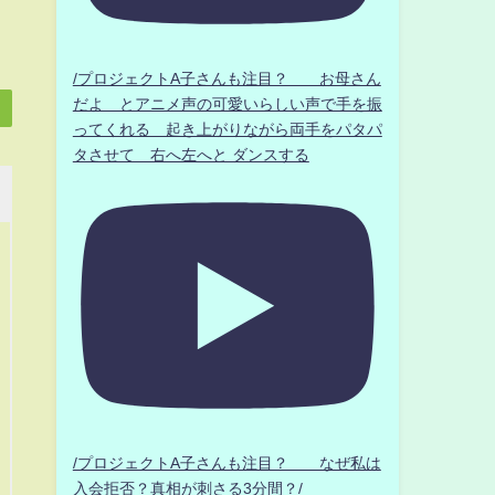
/プロジェクトA子さんも注目？ お母さん
だよ とアニメ声の可愛いらしい声で手を振
ってくれる 起き上がりながら両手をパタパ
タさせて 右へ左へと ダンスする
/プロジェクトA子さんも注目？ なぜ私は
入会拒否？真相が刺さる3分間？/