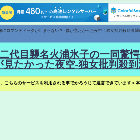
速報にロマンティックが止まらない？--僕が見たかった夜空！独女批判殺到激闘
！--二代目襲名火浦氷子の一同
見たかった夜空-独女批判殺到
、こちらのサービスを利用される事でかろうじて運営できています＞本