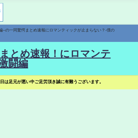
編--の一同驚愕まとめ速報にロマンティックが止まらない？-僕の
驚愕まとめ速報！にロマンテ
激闘編
日は足元が悪い中ご足労頂き誠に有難うございます。