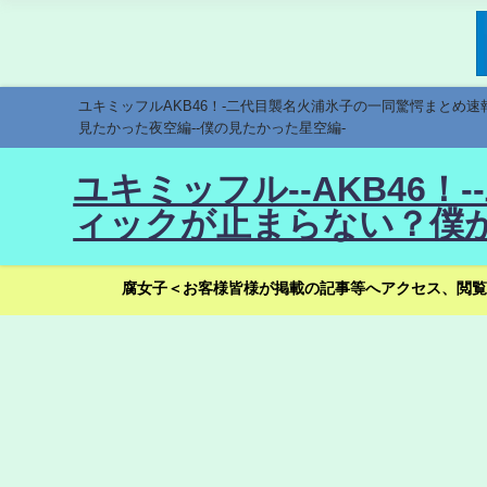
ユキミッフルAKB46！-二代目襲名火浦氷子の一同驚愕まとめ
見たかった夜空編--僕の見たかった星空編-
ユキミッフル--AKB46
ィックが止まらない？僕が
腐女子＜お客様皆様が掲載の記事等へアクセス、閲覧