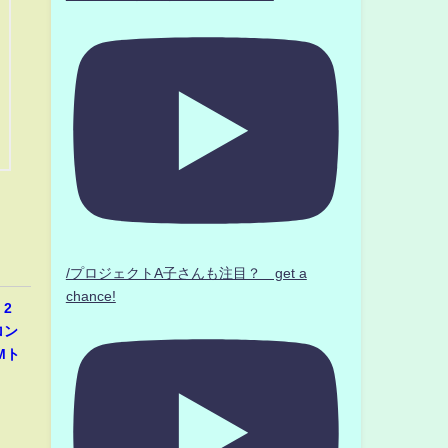
/プロジェクトA子さんも注目？ get a
chance!
2
ロン
Mト