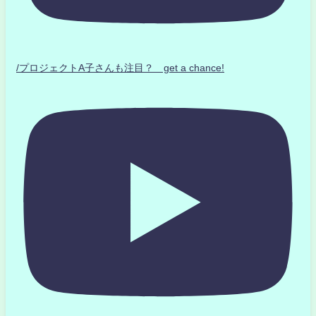
/プロジェクトA子さんも注目？ get a chance!