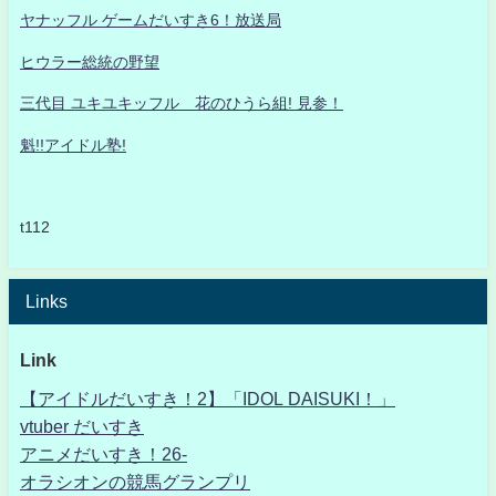
ヤナッフル ゲームだいすき6！放送局
ヒウラー総統の野望
三代目 ユキユキッフル 花のひうら組! 見参！
魁!!アイドル塾!
t112
Links
Link
【アイドルだいすき！2】「IDOL DAISUKI！」
vtuber だいすき
アニメだいすき！26-
オラシオンの競馬グランプリ