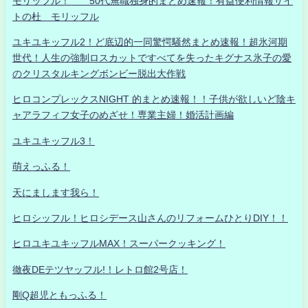
モリッフル！ 50代無職独身的まとめ速報！有益便利情報サイ
トの杜 モリッフル
ユキユキッフル2！ど底辺的一同驚愕騒然まとめ速報！超氷河期
世代！人生の強制ロスカットですべてを失ったキグナス氷子の愛
のクリスタルキングボンビー脱出大作戦
ヒロコンプレックスNIGHT 的まとめ速報！！子供が欲しいど陰キ
ャアラフィフ女子のめざせ！専業主婦！婚活計画編
ユキユキッフル3！
萌えっふる！
天にまします我ら！
ヒロシッフル！ヒロシデース山さんのリフォームひとりDIY！！
ヒロユキユキッフルMAX！スーパークッキング！
徹夜DEテツヤッフル!！レトロ館2号店！
剛Q超児ともっふる！