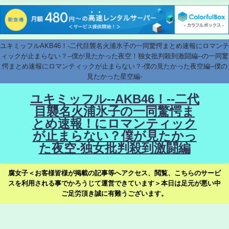
ユキミッフルAKB46！-二代目襲名火浦氷子の一同驚愕まとめ速報にロマンテ
ィックが止まらない？--僕が見たかった夜空！独女批判殺到激闘編--の一同驚
愕まとめ速報にロマンティックが止まらない？-僕の見たかった夜空編--僕の
見たかった星空編-
ユキミッフル--AKB46！--二代
目襲名火浦氷子の一同驚愕ま
とめ速報！にロマンティック
が止まらない？僕が見たかっ
た夜空-独女批判殺到激闘編
腐女子＜お客様皆様が掲載の記事等へアクセス、閲覧、こちらのサービ
スを利用される事でかろうじて運営できています＞本日は足元が悪い中
ご足労頂き誠に有難うございます。