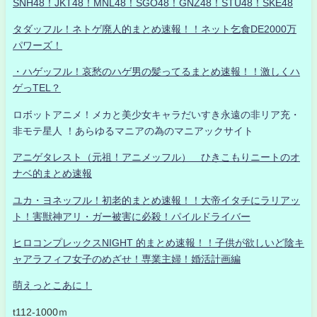
SNH48！JKT48！MNL48！SGO48！GNZ48！STU48！SKE48
タダッフル！ネトゲ廃人的まとめ速報！！ネット乞食DE2000万
パワーズ！
・ハゲッフル！哀愁のハゲ男の髪ってるまとめ速報！！激しくハ
ゲっTEL？
ロボットアニメ！メカと美少女キャラだいすき永遠の非リア充・
非モテ星人 ！あらゆるマニアの為のマニアックサイト
アニゲタレスト（元祖！アニメッフル） ひきこもりニートのオ
ナベ的まとめ速報
ユカ・ヨネッフル！初老的まとめ速報！！大帝イタチにラリアッ
ト！害獣神アリ・ガー被害に必殺！パイルドライバー
ヒロコンプレックスNIGHT 的まとめ速報！！子供が欲しいど陰キ
ャアラフィフ女子のめざせ！専業主婦！婚活計画編
萌えっとこあに！
t112-1000ｍ