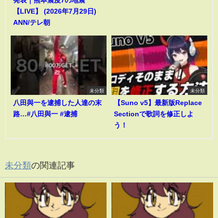
【LIVE】 (2026年7月29日)
ANN/テレ朝
未分類
未分類
八田與一を逮捕した人達の末
【Suno v5】最新版Replace
路…#八田與一 #逮捕
Sectionで歌詞を修正しよ
う！
未分類
の関連記事