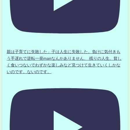
親は子育てに失敗した」子は人生に失敗した。負けに気付きも
う手遅れで逆転一発manなんかありません、 残りの人生、貧し
く食いつないでわずかな楽しみなど見つけて生きていくしかな
いのです。ないのです。