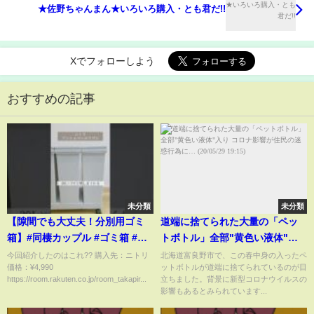
★佐野ちゃんまん★いろいろ購入・とも君だ!!
Xでフォローしよう
おすすめの記事
未分類
未分類
【隙間でも大丈夫！分別用ゴミ
道端に捨てられた大量の「ペッ
箱】#同棲カップル #ゴミ箱 #分
トボトル」全部"黄色い液体"入
別 #ニトリ購入品 #暮らし
り コロナ影響が住民の迷惑行為
今回紹介したのはこれ?? 購入先：ニトリ
北海道富良野市で、この春中身の入ったペ
価格：¥4,990
ットボトルが道端に捨てられているのが目
に… (20/05/29 19:15)
https://room.rakuten.co.jp/room_takapir...
立ちました。背景に新型コロナウイルスの
影響もあるとみられています...