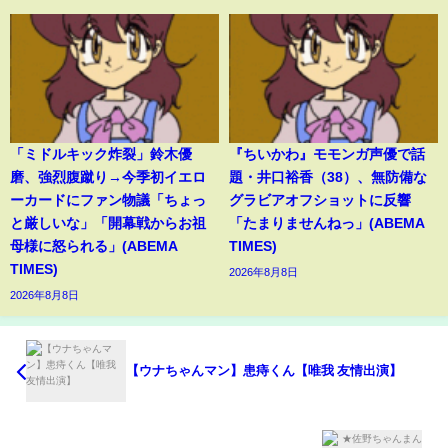
「ミドルキック炸裂」鈴木優
『ちいかわ』モモンガ声優で話
磨、強烈腹蹴り→今季初イエロ
題・井口裕香（38）、無防備な
ーカードにファン物議「ちょっ
グラビアオフショットに反響
と厳しいな」「開幕戦からお祖
「たまりませんねっ」(ABEMA
母様に怒られる」(ABEMA
TIMES)
TIMES)
2026年8月8日
2026年8月8日
【ウナちゃんマン】患痔くん【唯我 友情出演】