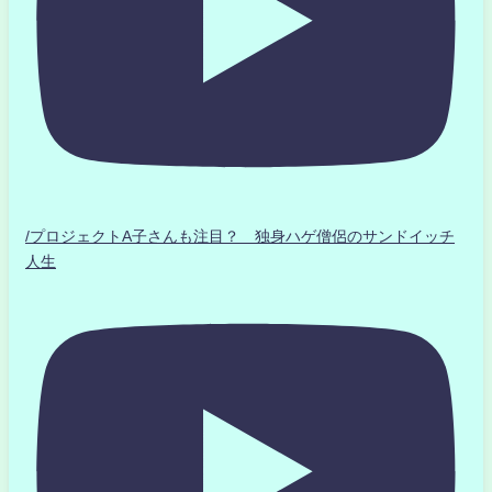
/プロジェクトA子さんも注目？ 独身ハゲ僧侶のサンドイッチ
人生