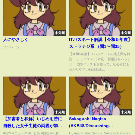
未分類
未分類
人にやさしく
ITパスポート解説【令和５年度】
ストラテジ系 （問1〜問35）
ブルハーツ...
【令和5年度】ITパスポートの過去問を解
説！ シラバス6.0に対応！新用語もバッチ
リ！ 図やイラストを使って、初心者にも
分かりやすい解説動画...
未分類
未分類
【加害者と和解】いじめを苦に
Sakaguchi Nagisa
自殺した女子生徒の両親が加害
(AKB48/Discussing
生徒の最後の一人と和解
Graduation
#熊本 #ニュース #いじめ #自殺 #和解...
Hi, Apa Khabar Semua. Sakaguchi Nagisa