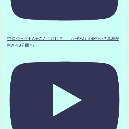
/プロジェクトA子さんも注目？ なぜ私は入会拒否？真相が
刺さる3分間？/