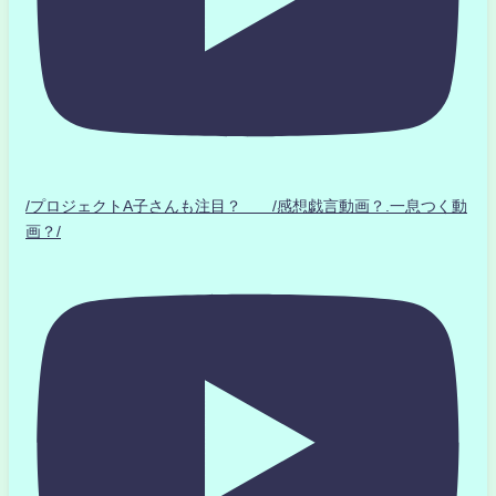
/プロジェクトA子さんも注目？ /感想戯言動画？.一息つく動
画？/