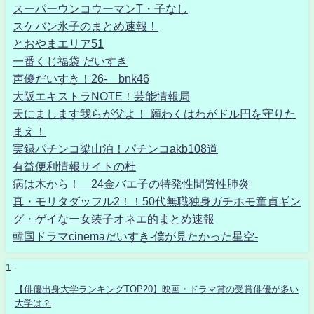
スーパーウンコウーマンT・子なし
スケバン氷子のまとめ速報！
とおやまエリア51
一番くじ福袋 だいすき
声優だいすき！26- bnk46
大阪エキストラNOTE！芸能情報局
天にまします我らが父よ！ 願わくはわがドル円を守りた
まえ！
実録パチンコ梁山泊！パチンコakb108道
有益便利情報サイトの杜
病は木から！ 24金バエ子の特発性間質性肺炎
真・モリタダッフル2！！50代無職独身ガチホモ童貞ギン
グ・ゲイなー女装子オネエ的まとめ速報
韓国ドラマcinemaだいすき-僕が見たかった星空-
1 -
【俳優出身大学ランキングTOP20】映画・ドラマ賞の受賞俳優が多い
大学は？