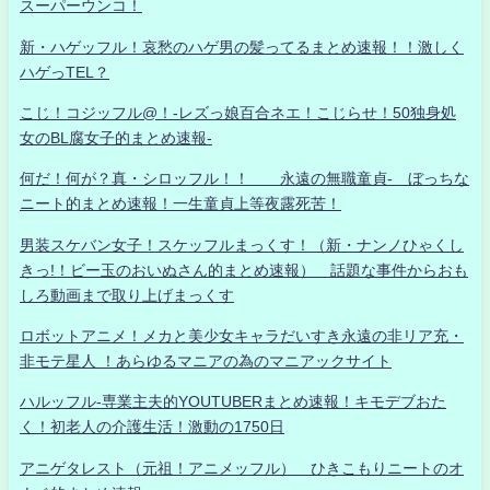
スーパーウンコ！
新・ハゲッフル！哀愁のハゲ男の髪ってるまとめ速報！！激しく
ハゲっTEL？
こじ！コジッフル@！-レズっ娘百合ネエ！こじらせ！50独身処
女のBL腐女子的まとめ速報-
何だ！何が？真・シロッフル！！ 永遠の無職童貞- ぼっちな
ニート的まとめ速報！一生童貞上等夜露死苦！
男装スケバン女子！スケッフルまっくす！（新・ナンノひゃくし
きっ!！ビー玉のおいぬさん的まとめ速報） 話題な事件からおも
しろ動画まで取り上げまっくす
ロボットアニメ！メカと美少女キャラだいすき永遠の非リア充・
非モテ星人 ！あらゆるマニアの為のマニアックサイト
ハルッフル-専業主夫的YOUTUBERまとめ速報！キモデブおた
く！初老人の介護生活！激動の1750日
アニゲタレスト（元祖！アニメッフル） ひきこもりニートのオ