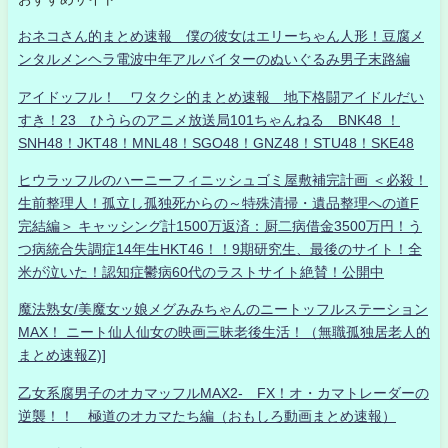
おネコさん的まとめ速報 僕の彼女はエリーちゃん人形！豆腐メ
ンタルメンヘラ電波中年アルバイターのぬいぐるみ男子末路編
アイドッフル！ ワタクシ的まとめ速報 地下格闘アイドルだい
すき！23 ひうらのアニメ放送局101ちゃんねる BNK48 ！
SNH48！JKT48！MNL48！SGO48！GNZ48！STU48！SKE48
ヒウラッフルのハーニーフィニッシュゴミ屋敷補完計画 ＜必殺！
生前整理人！孤立し孤独死からの～特殊清掃・遺品整理への道F
完結編＞ キャッシング計1500万返済：厨二病借金3500万円！う
つ病統合失調症14年生HKT46！！9期研究生、最後のサイト！全
米が泣いた！認知症鬱病60代のラストサイト絶賛！公開中
魔法熟女/美魔女ッ娘メグみみちゃんのニートッフルステーション
MAX！ ニート仙人仙女の映画三昧老後生活！（無職孤独居老人的
まとめ速報Z)]
乙女系腐男子のオカマッフルMAX2- FX！オ・カマトレーダーの
逆襲！！ 極道のオカマたち編（おもしろ動画まとめ速報）