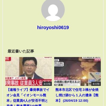
hiroyoshi0619
最近書いた記事
未分類
未分類
【速報ライブ】爆発事故でイ
熊本市北区で住宅３棟が全焼
オン会見「イオンモール熊
し焼け跡から１人の遺体【熊
本」従業員4人が安否不明と
本】 (26/04/19 12:00)
発表｜熊本震度7の地震