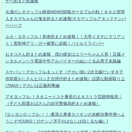
ナベ的まとめ速報
火浦のシネマッフル映画NEWS情報ポータブルの杜！オネエ管理
人オカマちゃんの鬼女的まとめ速報!オカマッフルアタックナンバ
ーハーフ
ユカ・ヨネッフル！初老的まとめ速報！！大帝イタチにラリアッ
ト！害獣神アリ・ガー被害に必殺！パイルドライバー
おネコさん的まとめ速報 僕の彼女はエリーちゃん人形！豆腐メ
ンタルメンヘラ電波中年アルバイターのぬいぐるみ男子末路編
スケバン！デカッフルまっくす（デカい強い2次元嫁だいすき子
供部屋おじさんヒロシ之古惑仔的まとめ速報）話題な動画取り上
げMAX！デカいは正義刑事編
アキヨッフル-！ネオニートスケ番長のエキストラ芸能情報局！
（子ども部屋おばさんの自宅警備員的まとめ速報）
[ヨシヨシロッフル-！！-素浪人勇者カツオンの未解決事件簿へよ
うこそYOUKO！のナンノ洋子のはなしは信じるな編）]