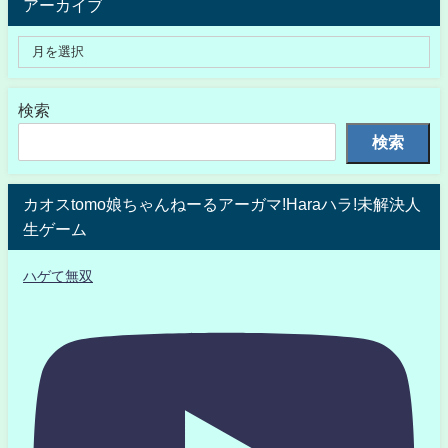
アーカイブ
検索
検索
カオスtomo娘ちゃんねーるアーガマ!Haraハラ!未解決人
生ゲーム
ハゲて無双