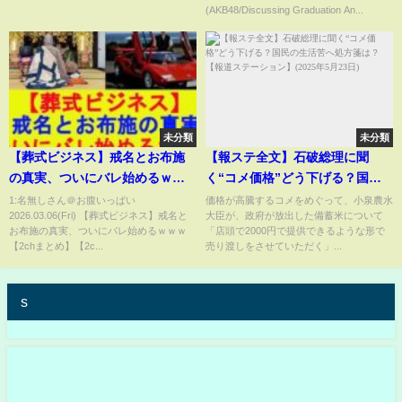
(AKB48/Discussing Graduation An...
#shorts
Announcements/SHOWROOM
Live Streaming/2023.06.25)
未分類
未分類
【葬式ビジネス】戒名とお布施
【報ステ全文】石破総理に聞
の真実、ついにバレ始めるｗｗ
く“コメ価格”どう下げる？国民
ｗ【2chまとめ】【2chスレ】
の生活苦へ処方箋は？【報道ス
1:名無しさん＠お腹いっぱい
価格が高騰するコメをめぐって、小泉農水
2026.03.06(Fri) 【葬式ビジネス】戒名と
大臣が、政府が放出した備蓄米について
【5chスレ】【ゆっくり】
テーション】(2025年5月23日)
お布施の真実、ついにバレ始めるｗｗｗ
「店頭で2000円で提供できるような形で
【2chまとめ】【2c...
売り渡しをさせていただく」...
s