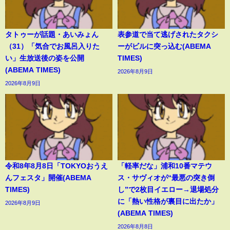
タトゥーが話題・あいみょん
表参道で当て逃げされたタクシ
（31）「気合でお風呂入りた
ーがビルに突っ込む(ABEMA
い」生放送後の姿を公開
TIMES)
(ABEMA TIMES)
2026年8月9日
2026年8月9日
令和8年8月8日「TOKYOおうえ
「軽率だな」浦和10番マテウ
んフェスタ」開催(ABEMA
ス・サヴィオが“最悪の突き倒
TIMES)
し”で2枚目イエロー→退場処分
に「熱い性格が裏目に出たか」
2026年8月9日
(ABEMA TIMES)
2026年8月8日