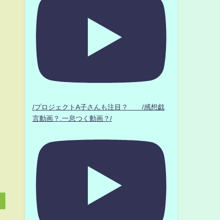
/プロジェクトA子さんも注目？ /感想戯
言動画？.一息つく動画？/