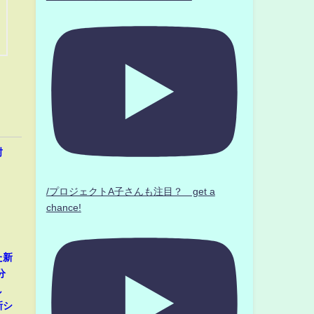
封
/プロジェクトA子さんも注目？ get a
chance!
た新
分
し
新シ