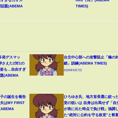
由すぎるカオス
Hiro（32）(ABEMA
話題(ABEMA
TIMES)
多発デスマッ
台北中心部への攻撃阻止「橋の
押さえた2対1の
鎖」訓練(ABEMA TIMES)
の姿も…自由すぎ
2026年8月7日
(ABEMA
1子の誕生を報告
ひろゆき氏、地方首長選に絞っ
はMY FIRST
党の狙いは 自身は出馬せず「自
(ABEMA
が表に出た時点で負け戦」強調
た“絶対に公約を守る政党”と斬