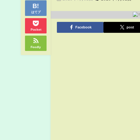
はてブ
Facebook
post
Pocket
Feedly