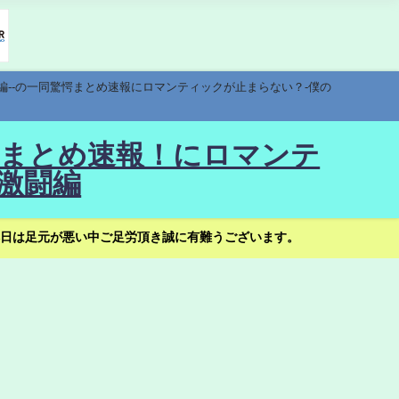
編--の一同驚愕まとめ速報にロマンティックが止まらない？-僕の
驚愕まとめ速報！にロマンテ
激闘編
日は足元が悪い中ご足労頂き誠に有難うございます。