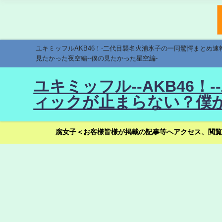
ユキミッフルAKB46！-二代目襲名火浦氷子の一同驚愕まとめ
見たかった夜空編--僕の見たかった星空編-
ユキミッフル--AKB46
ィックが止まらない？僕が
腐女子＜お客様皆様が掲載の記事等へアクセス、閲覧