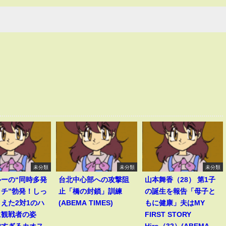
未分類
未分類
未分類
ーの“同時多発
台北中心部への攻撃阻
山本舞香（28） 第1子
チ”勃発！しっ
止「橋の封鎖」訓練
の誕生を報告「母子と
えた2対1のハ
(ABEMA TIMES)
もに健康」夫はMY
に観戦者の姿
FIRST STORY