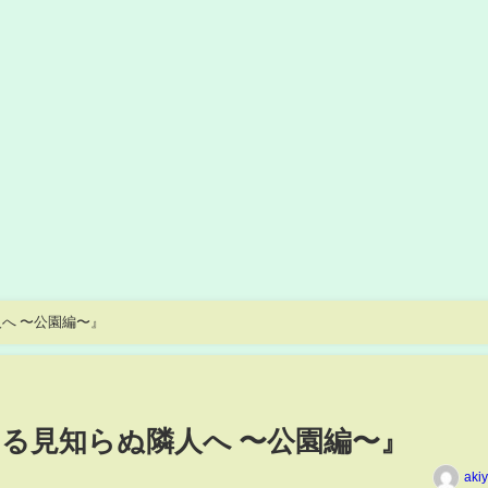
へ 〜公園編〜』
る見知らぬ隣人へ 〜公園編〜』
aki