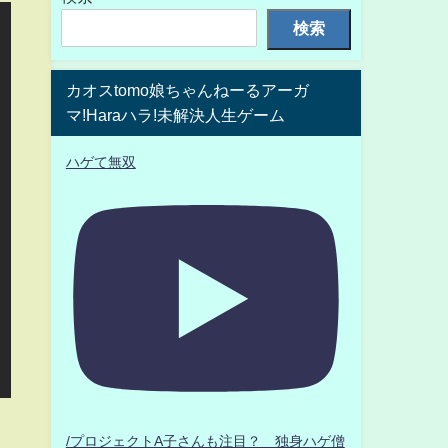
検索
カオスtomo娘ちゃんねーるアーガ
マ!Haraハラ!未解決人生ゲーム
ハゲて無双
/プロジェクトA子さんも注目？ 独身ハゲ僧