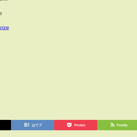
e
rize
はてブ
Pocket
Feedly