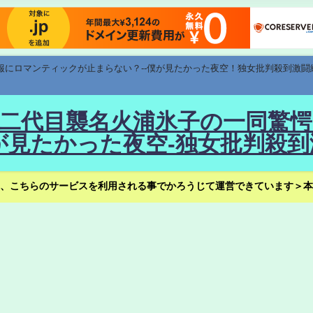
速報にロマンティックが止まらない？--僕が見たかった夜空！独女批判殺到激闘
！--二代目襲名火浦氷子の一同
見たかった夜空-独女批判殺到
、こちらのサービスを利用される事でかろうじて運営できています＞本