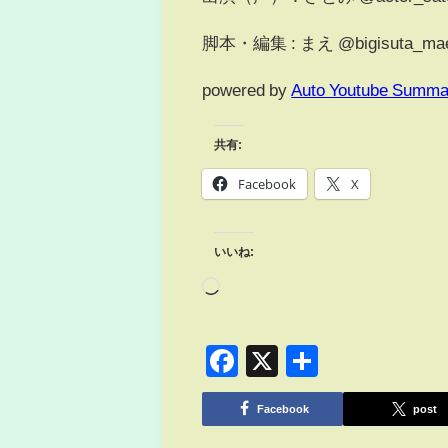
脚本・編集 : まえ @bigisuta_ma
powered by
Auto Youtube Summa
共有:
Facebook
X
いいね:
Facebook
X
共
有
Facebook
post