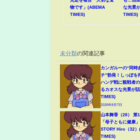
完走を報告「大切な宝
も…自
物です」(ABEMA
な光景が
TIMES)
TIMES)
未分類
の関連記事
カンガルーの“同時
チ”勃発！しっぽを
ハンデ戦に観戦者
るカオスな光景が話題
TIMES)
2026年8月7日
山本舞香（28） 第
「母子ともに健康」夫
STORY Hiro（32）
TIMES)