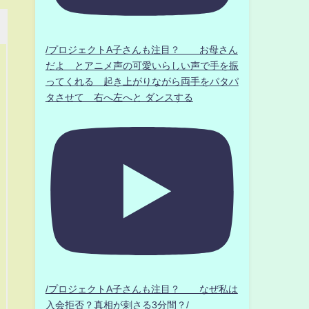
/プロジェクトA子さんも注目？ お母さん
だよ とアニメ声の可愛いらしい声で手を振
ってくれる 起き上がりながら両手をパタパ
タさせて 右へ左へと ダンスする
/プロジェクトA子さんも注目？ なぜ私は
入会拒否？真相が刺さる3分間？/