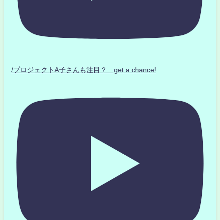
/プロジェクトA子さんも注目？ get a chance!