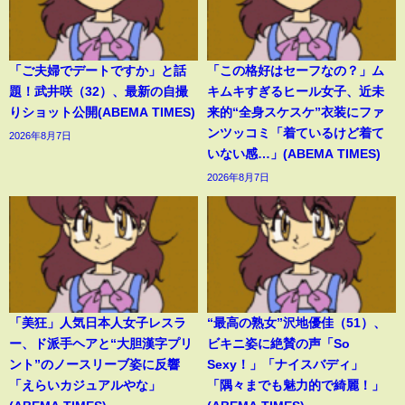
「ご夫婦でデートですか」と話
「この格好はセーフなの？」ム
題！武井咲（32）、最新の自撮
キムキすぎるヒール女子、近未
りショット公開(ABEMA TIMES)
来的“全身スケスケ”衣装にファ
ンツッコミ「着ているけど着て
2026年8月7日
いない感…」(ABEMA TIMES)
2026年8月7日
「美狂」人気日本人女子レスラ
“最高の熟女”沢地優佳（51）、
ー、ド派手ヘアと“大胆漢字プリ
ビキニ姿に絶賛の声「So
ント”のノースリーブ姿に反響
Sexy！」「ナイスバディ」
「えらいカジュアルやな」
「隅々までも魅力的で綺麗！」