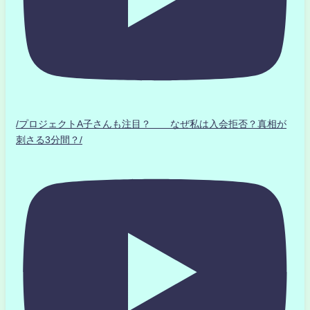
/プロジェクトA子さんも注目？ なぜ私は入会拒否？真相が
刺さる3分間？/