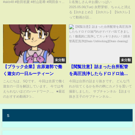
語る
レ】
#akb48 #歌田初夏 #村山彩希 #岡田奈々...
1:名無しさん＠お腹いっぱい
2025.05.06(Tue) 永野芽郁、ちゃんと消え
る【2chまとめ】【2chスレ】【5chスレ】
って動画が話...
未分類
未分類
【ブラック企業】吉原遊郭で働
【閲覧注意】詰まった台所配管
く遊女の一日ルーティーン
を高圧洗浄したらドロドロ油汚
れがドバドバ出てきました！徹
こんにちは、SQです。 今回は吉原で働く
今回は台所の詰まり抜きです。 どんな汚
遊女の一日を解説しています。 今では考
れが出てくるかを外の桝にカメラを置いて
底的に洗浄してスッキリきれ
えられないほどのハードワーク...。 ■最近
撮影しました。 サブチャンネル 【詰まり
い！[排水管高圧洗浄][Drain
のおすすめ動画3つ...
抜き王子のサブチャンネル...
Unblocking][Drain cleaning]
s