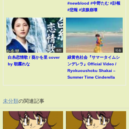
#newblood #中野たむ #訃報
#悲報 #涙腺崩壊
感想
社会
白糸恋情歌 / 葵かを里 cover
緑黄色社会『サマータイムシ
by 朝霧れな
ンデレラ』Official Video /
Ryokuoushoku Shakai –
Summer Time Cinderella
未分類
の関連記事