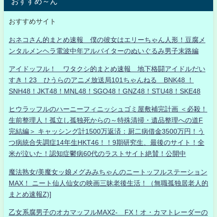
おすすめ～ん
おすすめサイト
おネコさん的まとめ速報 僕の彼女はエリーちゃん人形！豆腐メ
ンタルメンヘラ電波中年アルバイターのぬいぐるみ男子末路編
アイドッフル！ ワタクシ的まとめ速報 地下格闘アイドルだい
すき！23 ひうらのアニメ放送局101ちゃんねる BNK48 ！
SNH48！JKT48！MNL48！SGO48！GNZ48！STU48！SKE48
ヒウラッフルのハーニーフィニッシュゴミ屋敷補完計画 ＜必殺！
生前整理人！孤立し孤独死からの～特殊清掃・遺品整理への道F
完結編＞ キャッシング計1500万返済：厨二病借金3500万円！う
つ病統合失調症14年生HKT46！！9期研究生、最後のサイト！全
米が泣いた！認知症鬱病60代のラストサイト絶賛！公開中
魔法熟女/美魔女ッ娘メグみみちゃんのニートッフルステーション
MAX！ ニート仙人仙女の映画三昧老後生活！（無職孤独居老人的
まとめ速報Z)]
乙女系腐男子のオカマッフルMAX2- FX！オ・カマトレーダーの