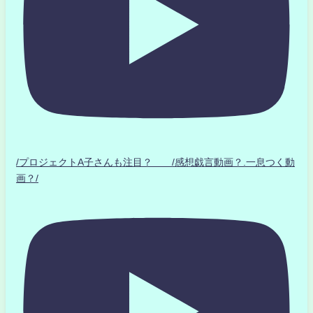
/プロジェクトA子さんも注目？ /感想戯言動画？.一息つく動
画？/