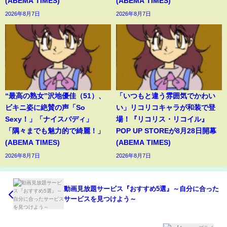
(ABEMA TIMES)
(ABEMA TIMES)
2026年8月7日
2026年8月7日
“最高の熟女”沢地優佳（51）、
「いつもと違う雰囲気でかわい
ビキニ姿に絶賛の声「So
い」リコリコキャラが和装で登
Sexy！」「ナイスバディ」
場！『リコリス・リコイル』
「隅々までも魅力的で綺麗！」
POP UP STOREが8月28日開幕
(ABEMA TIMES)
(ABEMA TIMES)
2026年8月7日
2026年8月7日
動画見放題サービス『おすすめ5選』～自分に合った
サービスを見つけよう～