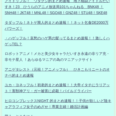
アイドッフル！ ワタクシ的まとめ速報 地下格闘アイドルだい
すき！23 ひうらのアニメ放送局101ちゃんねる BNK48 ！
SNH48！JKT48！MNL48！SGO48！GNZ48！STU48！SKE48
タダッフル！ネトゲ廃人的まとめ速報！！ネット乞食DE2000万
パワーズ！
・ハゲッフル！哀愁のハゲ男の髪ってるまとめ速報！！激しくハ
ゲっTEL？
ロボットアニメ！メカと美少女キャラだいすき永遠の非リア充・
非モテ星人 ！あらゆるマニアの為のマニアックサイト
アニゲタレスト（元祖！アニメッフル） ひきこもりニートのオ
ナベ的まとめ速報
ユカ・ヨネッフル！初老的まとめ速報！！大帝イタチにラリアッ
ト！害獣神アリ・ガー被害に必殺！パイルドライバー
ヒロコンプレックスNIGHT 的まとめ速報！！子供が欲しいど陰キ
ャアラフィフ女子のめざせ！専業主婦！婚活計画編