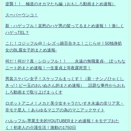
逆襲！！ 極道のオカマたち編（おもしろ動画まとめ速報）
スーパーウンコ！
新・ハゲッフル！哀愁のハゲ男の髪ってるまとめ速報！！激しく
ハゲっTEL？
こじ！コジッフル@！-レズっ娘百合ネエ！こじらせ！50独身処
女のBL腐女子的まとめ速報-
何だ！何が？真・シロッフル！！ 永遠の無職童貞- ぼっちな
ニート的まとめ速報！一生童貞上等夜露死苦！
男装スケバン女子！スケッフルまっくす！（新・ナンノひゃくし
きっ!！ビー玉のおいぬさん的まとめ速報） 話題な事件からおも
しろ動画まで取り上げまっくす
ロボットアニメ！メカと美少女キャラだいすき永遠の非リア充・
非モテ星人 ！あらゆるマニアの為のマニアックサイト
ハルッフル-専業主夫的YOUTUBERまとめ速報！キモデブおた
く！初老人の介護生活！激動の1750日