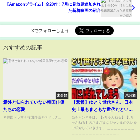
【Amazonプライム】全20作！7月に見放題追加され
た新着映画の紹介
Xでフォローしよう
おすすめの記事
未分類
未分類
意外と知られていない韓国俳優
【悲報】ゆとり世代さん、日本
たちの恋愛
史上最もまともな世代だという
ことがバレてしまう…【2ch面白
＃韓国ドラマ＃韓国俳優＃ペドゥナ...
当チャンネルは、【2ちゃんねる】【5ち
ゃんねる】のさまざまなジャンルのスレを
いスレ】【ゆっくり解説】
ご紹介していきます。 ＿＿＿＿＿＿＿＿
＿＿＿＿＿＿＿＿＿＿＿＿＿...