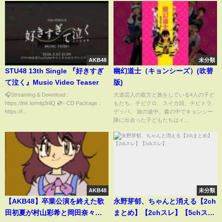
AKB48
未分類
STU48 13th Single 『好きすぎ
幽幻道士（キョンシーズ）(吹替
て泣く』Music Video Teaser
版)
🎧Streaming & Download :
大道芸人の親方と旅をしている4人の子ど
https://lnk.to/mlg3rliQ 💿✨CD Package：
もたち、チビクロ、スイカ頭、チビトラ、
https://l...
デッパ。 旅の途中、森の中でキョンシー
隊に出会った子どもたちはイ...
AKB48
未分類
【AKB48】卒業公演を終えた歌
永野芽郁、ちゃんと消える【2ch
田初夏が村山彩希と岡田奈々を
まとめ】【2chスレ】【5chス