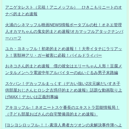
アニゲタレスト（元祖！アニメッフル） ひきこもりニートのオ
ナベ的まとめ速報
火浦のシネマッフル映画NEWS情報ポータブルの杜！オネエ管理
人オカマちゃんの鬼女的まとめ速報!オカマッフルアタックナンバ
ーハーフ
ユカ・ヨネッフル！初老的まとめ速報！！大帝イタチにラリアッ
ト！害獣神アリ・ガー被害に必殺！パイルドライバー
おネコさん的まとめ速報 僕の彼女はエリーちゃん人形！豆腐メ
ンタルメンヘラ電波中年アルバイターのぬいぐるみ男子末路編
スケバン！デカッフルまっくす（デカい強い2次元嫁だいすき子
供部屋おじさんヒロシ之古惑仔的まとめ速報）話題な動画取り上
げMAX！デカいは正義刑事編
アキヨッフル-！ネオニートスケ番長のエキストラ芸能情報局！
（子ども部屋おばさんの自宅警備員的まとめ速報）
[ヨシヨシロッフル-！！-素浪人勇者カツオンの未解決事件簿へよ