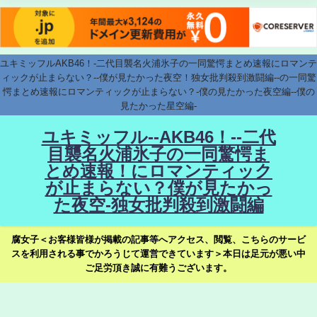
ユキミッフルAKB46！-二代目襲名火浦氷子の一同驚愕まとめ速報にロマンテ
ィックが止まらない？--僕が見たかった夜空！独女批判殺到激闘編--の一同驚
愕まとめ速報にロマンティックが止まらない？-僕の見たかった夜空編--僕の
見たかった星空編-
ユキミッフル--AKB46！--二代
目襲名火浦氷子の一同驚愕ま
とめ速報！にロマンティック
が止まらない？僕が見たかっ
た夜空-独女批判殺到激闘編
腐女子＜お客様皆様が掲載の記事等へアクセス、閲覧、こちらのサービ
スを利用される事でかろうじて運営できています＞本日は足元が悪い中
ご足労頂き誠に有難うございます。