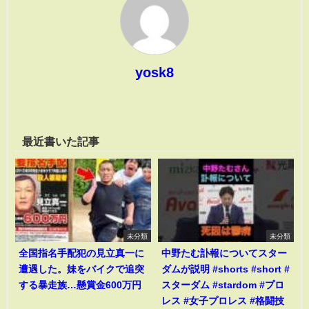
yosk8
最近書いた記事
未分類
未分類
全国指名手配犯の見立真一に
中野たむ訃報についてスター
遭遇した。妹をバイクで追突
ダムが説明 #shorts #short #
する暴走族…懸賞金600万円
スターダム #stardom #プロ
レス #女子プロレス #格闘技