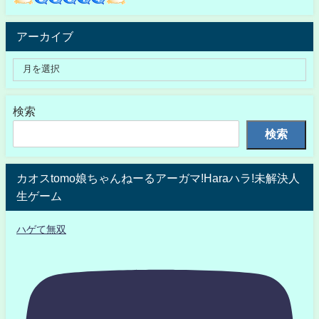
アーカイブ
検索
検索
カオスtomo娘ちゃんねーるアーガマ!Haraハラ!未解決人
生ゲーム
ハゲて無双