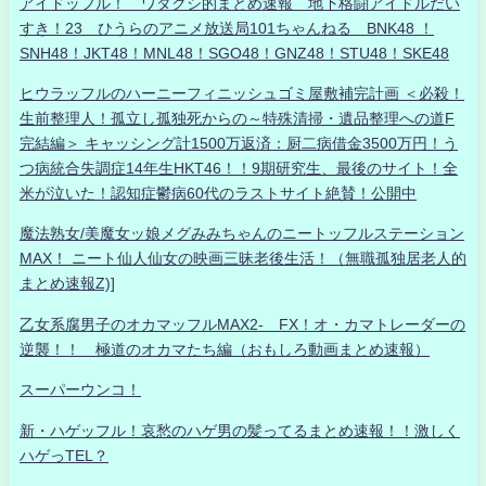
アイドッフル！ ワタクシ的まとめ速報 地下格闘アイドルだい
すき！23 ひうらのアニメ放送局101ちゃんねる BNK48 ！
SNH48！JKT48！MNL48！SGO48！GNZ48！STU48！SKE48
ヒウラッフルのハーニーフィニッシュゴミ屋敷補完計画 ＜必殺！
生前整理人！孤立し孤独死からの～特殊清掃・遺品整理への道F
完結編＞ キャッシング計1500万返済：厨二病借金3500万円！う
つ病統合失調症14年生HKT46！！9期研究生、最後のサイト！全
米が泣いた！認知症鬱病60代のラストサイト絶賛！公開中
魔法熟女/美魔女ッ娘メグみみちゃんのニートッフルステーション
MAX！ ニート仙人仙女の映画三昧老後生活！（無職孤独居老人的
まとめ速報Z)]
乙女系腐男子のオカマッフルMAX2- FX！オ・カマトレーダーの
逆襲！！ 極道のオカマたち編（おもしろ動画まとめ速報）
スーパーウンコ！
新・ハゲッフル！哀愁のハゲ男の髪ってるまとめ速報！！激しく
ハゲっTEL？