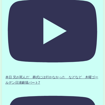
本日 兄が死んだ 葬式には行かなかった などなど 木曜ゴー
ルデン日浦劇場パート7