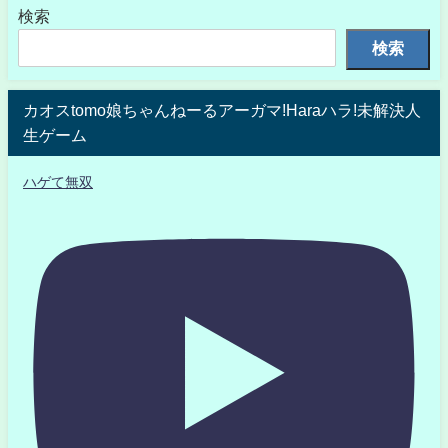
検索
検索
カオスtomo娘ちゃんねーるアーガマ!Haraハラ!未解決人
生ゲーム
ハゲて無双