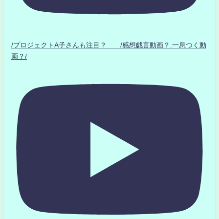
/プロジェクトA子さんも注目？ /感想戯言動画？.一息つく動
画？/