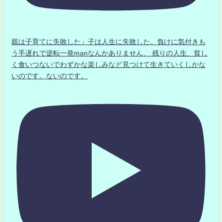
親は子育てに失敗した」子は人生に失敗した。負けに気付きも
う手遅れで逆転一発manなんかありません、 残りの人生、貧し
く食いつないでわずかな楽しみなど見つけて生きていくしかな
いのです。ないのです。