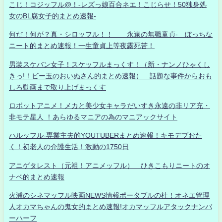
こじ！コジッフル@！-レズっ娘百合ネエ！こじらせ！50独身処
女のBL腐女子的まとめ速報-
何だ！何が？真・シロッフル！！ 永遠の無職童貞- ぼっちな
ニート的まとめ速報！一生童貞上等夜露死苦！
男装スケバン女子！スケッフルまっくす！（新・ナンノひゃくし
きっ!！ビー玉のおいぬさん的まとめ速報） 話題な事件からおも
しろ動画まで取り上げまっくす
ロボットアニメ！メカと美少女キャラだいすき永遠の非リア充・
非モテ星人 ！あらゆるマニアの為のマニアックサイト
ハルッフル-専業主夫的YOUTUBERまとめ速報！キモデブおた
く！初老人の介護生活！激動の1750日
アニゲタレスト（元祖！アニメッフル） ひきこもりニートのオ
ナベ的まとめ速報
火浦のシネマッフル映画NEWS情報ポータブルの杜！オネエ管理
人オカマちゃんの鬼女的まとめ速報!オカマッフルアタックナンバ
ーハーフ