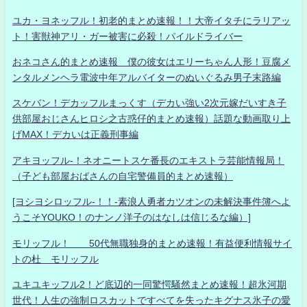
ユカ・ヨネッフル！初老的まとめ速報！！大帝イタチにラリアッ
ト！害獣神アリ・ガー被害に必殺！パイルドライバー
おネコさん的まとめ速報 僕の彼女はエリーちゃん人形！豆腐メ
ンタルメンヘラ電波中年アルバイターのぬいぐるみ男子末路編
スケバン！デカッフルまっくす（デカい強い2次元嫁だいすき子
供部屋おじさんヒロシ之古惑仔的まとめ速報）話題な動画取り上
げMAX！デカいは正義刑事編
アキヨッフル-！ネオニートスケ番長のエキストラ芸能情報局！
（子ども部屋おばさんの自宅警備員的まとめ速報）
[ヨシヨシロッフル-！！-素浪人勇者カツオンの未解決事件簿へよ
うこそYOUKO！のナンノ洋子のはなしは信じるな編）]
モリッフル！ 50代無職独身的まとめ速報！有益便利情報サイ
トの杜 モリッフル
ユキユキッフル2！ど底辺的一同驚愕騒然まとめ速報！超氷河期
世代！人生の強制ロスカットですべてを失ったキグナス氷子の愛