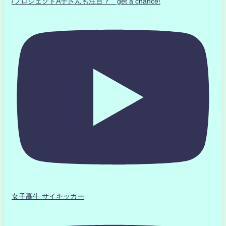
/プロジェクトA子さんも注目？ get a chance!
女子高生 サイキッカー