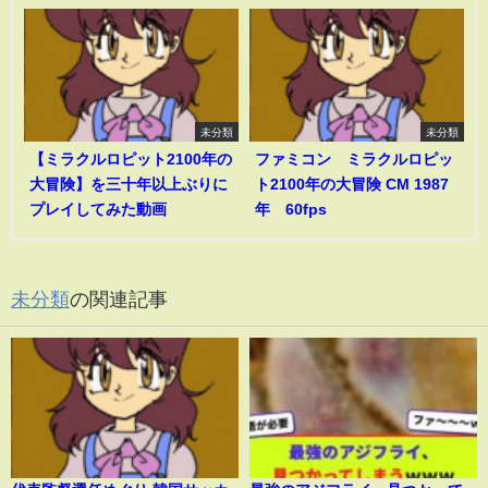
未分類
未分類
【ミラクルロピット2100年の
ファミコン ミラクルロピッ
大冒険】を三十年以上ぶりに
ト2100年の大冒険 CM 1987
プレイしてみた動画
年 60fps
未分類
の関連記事