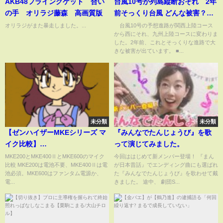
AKB48フライングゲット 合い
台風10号が列島縦断おそれ 2年
の手 オリラジ藤森 高画質版
前そっくり台風 どんな被害？
【スーパーJチャンネル】(2024
オリラジがまた暴走しました。...
台風10号の予想進路が関西上陸コース
から西にそれ、九州上陸コースに変わりま
年8月27日)
した。2年前、これとそっくりな進路で大
きな被害が出ています。 ■...
未分類
未分類
【ゼンハイザーMKEシリーズ マ
『みんなでたんじょうび』を歌
イク比較】
って演じてみました。
MKE200,MKE400Ⅱ,MKE600で
MKE200とMKE400ⅡとMKE600のマイク
今回ははじめて新メンバー登場！ 『まん
比較 MKE200は電池不要、MKE400Ⅱは電
が日本昔話』でエンディング曲にも選ばれ
録った声を比較してみた
池必須。MKE600はファンタム電源か、
た『みんなでたんじょうび』を歌わせて戴
電...
きました。 途中、 劇団S...