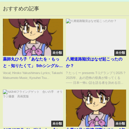
おすすめの記事
未分類
未分類
薬師丸ひろ子「あなたを・もっ
八潮道路陥没はなぜ起こったの
と・知りたくて」 5thシングル,
か？
1985年7月 [HD 1080p]
Vocal; Hiroko Yakushimaru Lyrics; Takashi
?️ たっくー presents T-1グランプリ2025 ?️
Matsumoto Music; Kyouhei Tsu...
2025年、あの恐怖の祭典が帰ってくる
―― 日本一怖い話を語る者を決める日...
未分類
未分類