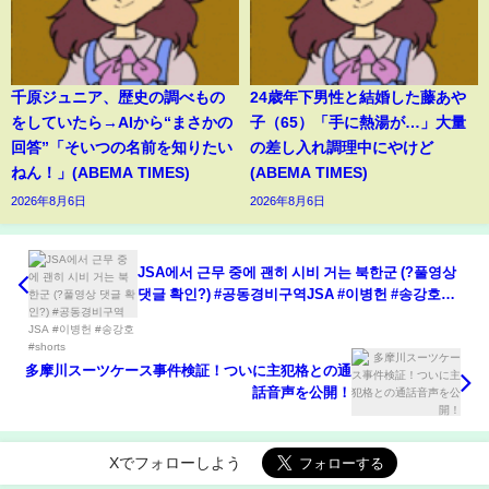
千原ジュニア、歴史の調べもの
24歳年下男性と結婚した藤あや
をしていたら→AIから“まさかの
子（65）「手に熱湯が…」大量
回答”「そいつの名前を知りたい
の差し入れ調理中にやけど
ねん！」(ABEMA TIMES)
(ABEMA TIMES)
2026年8月6日
2026年8月6日
JSA에서 근무 중에 괜히 시비 거는 북한군 (?풀영상
댓글 확인?) #공동경비구역JSA #이병헌 #송강호
#shorts
多摩川スーツケース事件検証！ついに主犯格との通
話音声を公開！
Xでフォローしよう