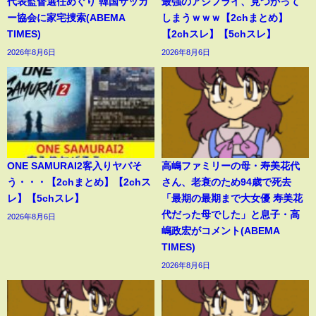
代表監督選任めぐり 韓国サッカ
最強のアジフライ、見つかって
ー協会に家宅捜索(ABEMA
しまうｗｗｗ【2chまとめ】
TIMES)
【2chスレ】【5chスレ】
2026年8月6日
2026年8月6日
ONE SAMURAI2客入りヤバそ
高嶋ファミリーの母・寿美花代
う・・・【2chまとめ】【2chス
さん、老衰のため94歳で死去
レ】【5chスレ】
「最期の最期まで大女優 寿美花
代だった母でした」と息子・高
2026年8月6日
嶋政宏がコメント(ABEMA
TIMES)
2026年8月6日