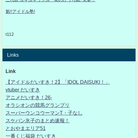
魁!!アイドル塾!
t112
Links
Link
【アイドルだいすき！2】「IDOL DAISUKI！」
vtuber だいすき
アニメだいすき！26-
オラシオンの競馬グランプリ
スーパーウンコウーマンT・子なし
スケバン氷子のまとめ速報！
とおやまエリア51
一番くじ福袋 だいすき