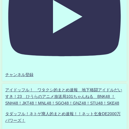
チャンネル登録
アイドッフル！ ワタクシ的まとめ速報 地下格闘アイドルだい
すき！23 ひうらのアニメ放送局101ちゃんねる BNK48 ！
SNH48！JKT48！MNL48！SGO48！GNZ48！STU48！SKE48
タダッフル！ネトゲ廃人的まとめ速報！！ネット乞食DE2000万
パワーズ！