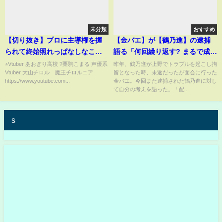
未分類
おすすめ
【切り抜き】プロに主導権を握
【金バエ】が【鶴乃進】の逮捕
られて終始照れっぱなしなこま
語る「何回繰り返す? まるで成長
る【栗駒こまる/大山チロル】
していない」
⭐︎Vtuber あおぎり高校 ?栗駒こまる 声優系
昨年、鶴乃進が上野でトラブルを起こし拘
Vtuber 大山チロル 魔王チロルニア
留となった時、未遂だったが面会に行った
https://www.youtube.com...
金バエ。今回また逮捕された鶴乃進に対し
て自分の考えを語った。「配...
s