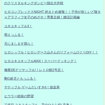
のクリスタルキングボンビー脱出大作戦
ヒロコンプレックスNIGHT 的まとめ速報！！子供が欲しいど陰キ
ャアラフィフ女子のめざせ！専業主婦！婚活計画編
ユキユキッフル3！
萌えっふる！
天にまします我ら！
ヒロシッフル！ヒロシデース山さんのリフォームひとりDIY！！
ヒロユキユキッフルMAX！スーパークッキング！
徹夜DEテツヤッフル!！レトロ館2号店！
剛Q超児ともっふる！
ヤナッフル ゲームだいすき6！放送局
ヒウラー総統の野望
三代目 ユキユキッフル 花のひうら組! 見参！