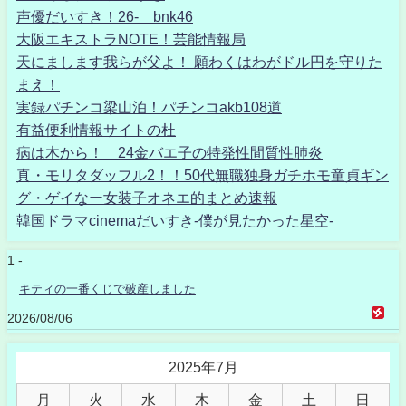
声優だいすき！26- bnk46
大阪エキストラNOTE！芸能情報局
天にまします我らが父よ！ 願わくはわがドル円を守りた
まえ！
実録パチンコ梁山泊！パチンコakb108道
有益便利情報サイトの杜
病は木から！ 24金バエ子の特発性間質性肺炎
真・モリタダッフル2！！50代無職独身ガチホモ童貞ギン
グ・ゲイなー女装子オネエ的まとめ速報
韓国ドラマcinemaだいすき-僕が見たかった星空-
1 -
キティの一番くじで破産しました
2026/08/06
2025年7月
月
火
水
木
金
土
日