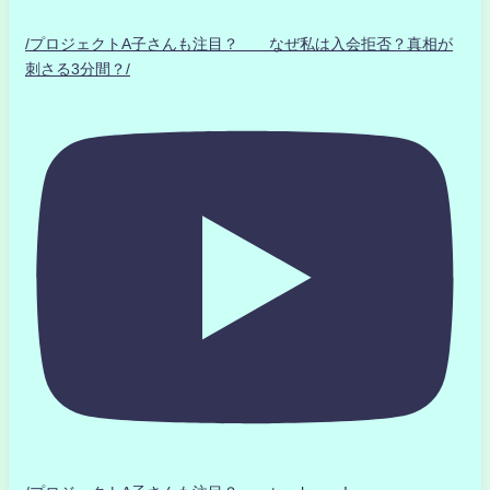
/プロジェクトA子さんも注目？ なぜ私は入会拒否？真相が
刺さる3分間？/