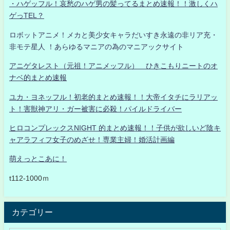
・ハゲッフル！哀愁のハゲ男の髪ってるまとめ速報！！激しくハ
ゲっTEL？
ロボットアニメ！メカと美少女キャラだいすき永遠の非リア充・
非モテ星人 ！あらゆるマニアの為のマニアックサイト
アニゲタレスト（元祖！アニメッフル） ひきこもりニートのオ
ナベ的まとめ速報
ユカ・ヨネッフル！初老的まとめ速報！！大帝イタチにラリアッ
ト！害獣神アリ・ガー被害に必殺！パイルドライバー
ヒロコンプレックスNIGHT 的まとめ速報！！子供が欲しいど陰キ
ャアラフィフ女子のめざせ！専業主婦！婚活計画編
萌えっとこあに！
t112-1000ｍ
カテゴリー