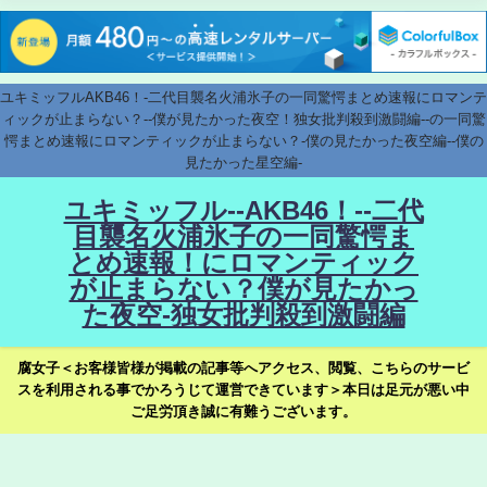
ユキミッフルAKB46！-二代目襲名火浦氷子の一同驚愕まとめ速報にロマンテ
ィックが止まらない？--僕が見たかった夜空！独女批判殺到激闘編--の一同驚
愕まとめ速報にロマンティックが止まらない？-僕の見たかった夜空編--僕の
見たかった星空編-
ユキミッフル--AKB46！--二代
目襲名火浦氷子の一同驚愕ま
とめ速報！にロマンティック
が止まらない？僕が見たかっ
た夜空-独女批判殺到激闘編
腐女子＜お客様皆様が掲載の記事等へアクセス、閲覧、こちらのサービ
スを利用される事でかろうじて運営できています＞本日は足元が悪い中
ご足労頂き誠に有難うございます。