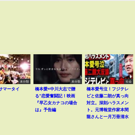
未分類
未分類
社会
I｢サマータイ
橋本愛×中川大志で贈
橋本愛号泣！フジテレ
る”恋愛奮闘記！映画
ビと佐藤二朗が真っ向
『早乙女カナコの場合
対立。深刻ハラスメン
は』予告編
ト。元博報堂作家本間
龍さんと一月万冊清水