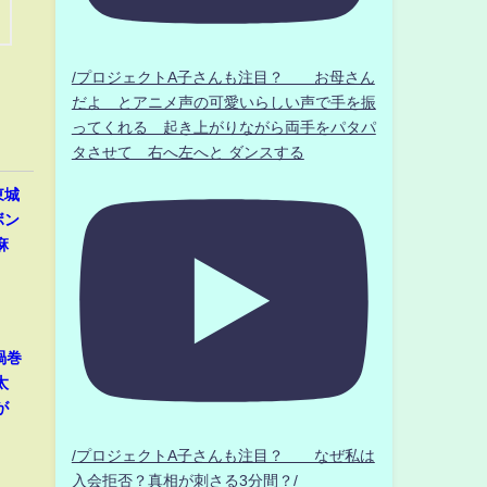
/プロジェクトA子さんも注目？ お母さん
だよ とアニメ声の可愛いらしい声で手を振
ってくれる 起き上がりながら両手をパタパ
タさせて 右へ左へと ダンスする
東城
ボン
麻
渦巻
太
が
/プロジェクトA子さんも注目？ なぜ私は
入会拒否？真相が刺さる3分間？/