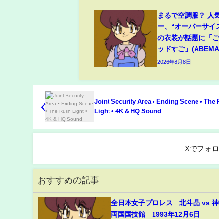
まるで空調服？ 人
ー、“オーバーサイ
の衣装が話題に「
ッドすご」(ABEMA 
2026年8月8日
Joint Security Area • Ending Scene • The
Light • 4K & HQ Sound
Xでフォ
おすすめの記事
全日本女子プロレス 北斗晶 vs
両国国技館 1993年12月6日