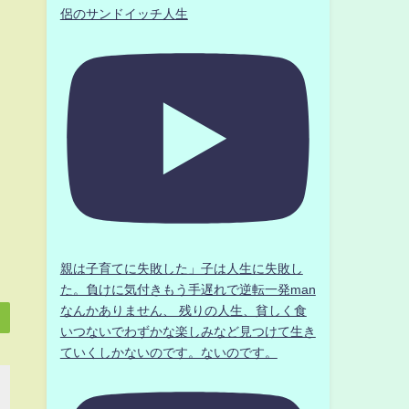
侶のサンドイッチ人生
親は子育てに失敗した」子は人生に失敗し
た。負けに気付きもう手遅れで逆転一発man
なんかありません、 残りの人生、貧しく食
いつないでわずかな楽しみなど見つけて生き
ていくしかないのです。ないのです。