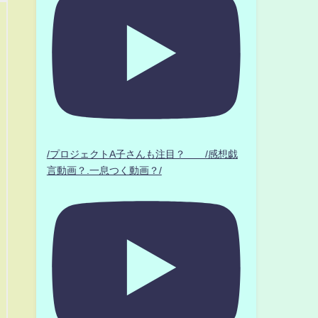
/プロジェクトA子さんも注目？ /感想戯
言動画？.一息つく動画？/