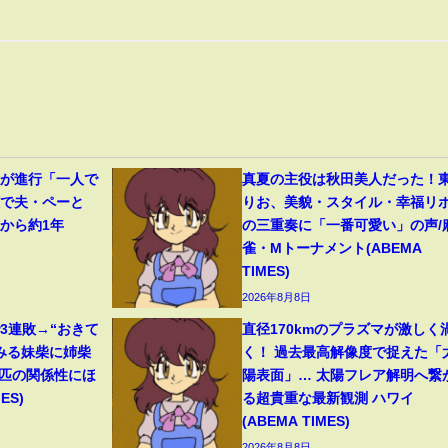
症が進行「一人で
真夏の主役は秋田美人だった！
聴で夫・ペーと
りお、美貌・スタイル・幸福リ
から約1年
の三重奏に「一番可愛い」の声/
雀・Mトーナメント(ABEMA
TIMES)
2026年8月8日
3連敗→“おきて
直径170kmのプラズマが激しく
みる妹柴に姉柴
く！ 過去最高解像度で捉えた「
2匹の関係性にほ
陽表面」… 太陽フレア解明へ繋
ES)
る超貴重な最新観測 ハワイ
(ABEMA TIMES)
2026年8月8日