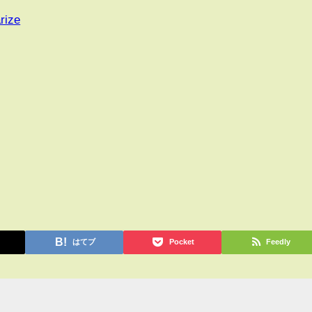
rize
はてブ
Pocket
Feedly