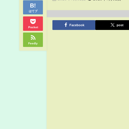
はてブ
Facebook
post
Pocket
Feedly