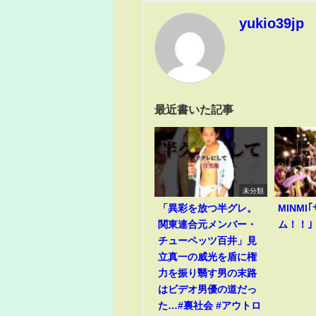
yukio39jp
最近書いた記事
未分類
「異彩を放つ半グレ。
MINM
関東連合元メンバー・
ム！！｣
チューペッツ百井」見
立真一の威光を盾に権
力を振り翳す男の末路
はビデオ男優の道だっ
た…#裏社会 #アウトロ