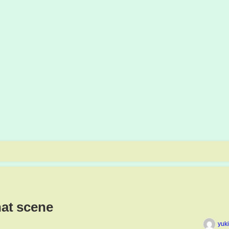
hat scene
yuk