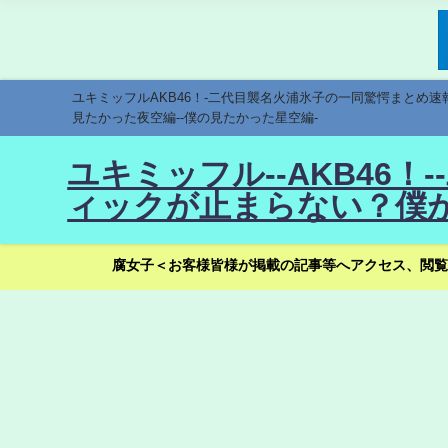
ユキミッフルAKB46！-二代目襲名火浦氷子の一同驚愕まとめ
見たかった夜空編--僕の見たかった星空編-
ユキミッフル--AKB46
ィックが止まらない？僕が
腐女子＜お客様皆様が掲載の記事等へアクセス、閲覧