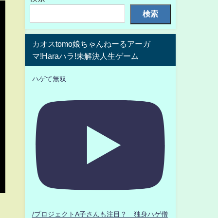
検索
カオスtomo娘ちゃんねーるアーガ
マ!Haraハラ!未解決人生ゲーム
ハゲて無双
/プロジェクトA子さんも注目？ 独身ハゲ僧