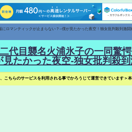
速報にロマンティックが止まらない？--僕が見たかった夜空！独女批判殺到激闘
！--二代目襲名火浦氷子の一同
見たかった夜空-独女批判殺到
、こちらのサービスを利用される事でかろうじて運営できています＞本