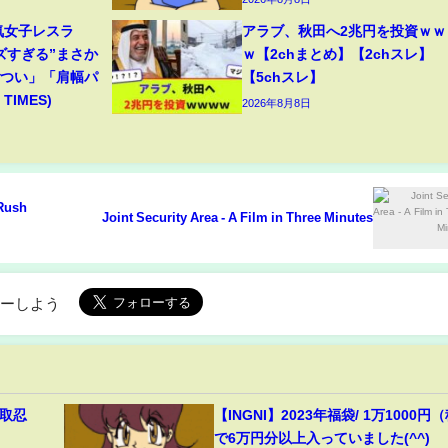
気女子レスラ
アラブ、秋田へ2兆円を投資ｗｗ
ズすぎる”まさか
ｗ【2chまとめ】【2chスレ】
ごつい」「肩幅パ
【5chスレ】
TIMES)
2026年8月8日
 Rush
Joint Security Area - A Film in Three Minutes
ローしよう
 神取忍
【INGNI】2023年福袋/ 1万1000円
で6万円分以上入っていました(^^)