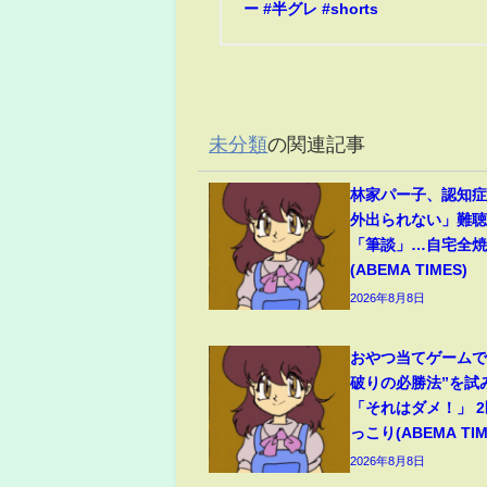
ー #半グレ #shorts
未分類
の関連記事
林家パー子、認知
外出られない」難
「筆談」…自宅全焼
(ABEMA TIMES)
2026年8月8日
おやつ当てゲームで
破りの必勝法”を試
「それはダメ！」 
っこり(ABEMA TIM
2026年8月8日