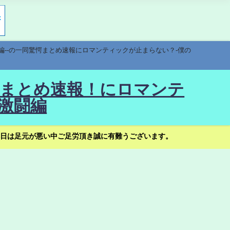
編--の一同驚愕まとめ速報にロマンティックが止まらない？-僕の
驚愕まとめ速報！にロマンテ
激闘編
日は足元が悪い中ご足労頂き誠に有難うございます。