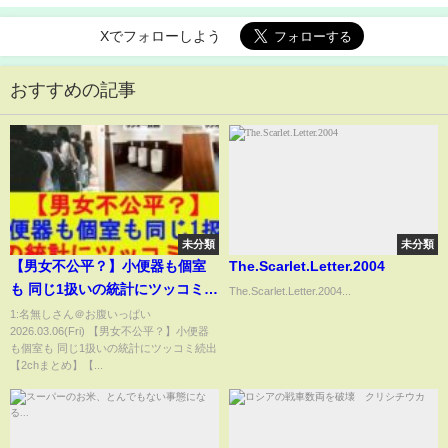
Xでフォローしよう
おすすめの記事
未分類
未分類
【男女不公平？】小便器も個室
The.Scarlet.Letter.2004
も 同じ1扱いの統計にツッコミ続
The.Scarlet.Letter.2004...
出【2chまとめ】【2chスレ】
1:名無しさん＠お腹いっぱい
2026.03.06(Fri) 【男女不公平？】小便器
【5chスレ】【ゆっくり】
も個室も 同じ1扱いの統計にツッコミ続出
【2chまとめ】【...