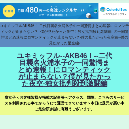
ユキミッフルAKB46！-二代目襲名火浦氷子の一同驚愕まとめ速報にロマンテ
ィックが止まらない？--僕が見たかった夜空！独女批判殺到激闘編--の一同驚
愕まとめ速報にロマンティックが止まらない？-僕の見たかった夜空編--僕の
見たかった星空編-
ユキミッフル--AKB46！--二代
目襲名火浦氷子の一同驚愕ま
とめ速報！にロマンティック
が止まらない？僕が見たかっ
た夜空-独女批判殺到激闘編
腐女子＜お客様皆様が掲載の記事等へアクセス、閲覧、こちらのサービ
スを利用される事でかろうじて運営できています＞本日は足元が悪い中
ご足労頂き誠に有難うございます。