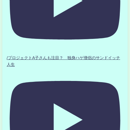
/プロジェクトA子さんも注目？ 独身ハゲ僧侶のサンドイッチ
人生