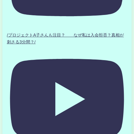
/プロジェクトA子さんも注目？ なぜ私は入会拒否？真相が
刺さる3分間？/