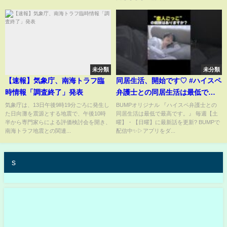
未分類
未分類
【速報】気象庁、南海トラフ臨
同居生活、開始です♡ #ハイスペ
時情報「調査終了」発表
弁護士との同居生活は最低で最
高です #契約交際 #同居生活 #ラ
気象庁は、13日午後9時19分ごろに発生し
BUMPオリジナル 『ハイスペ弁護士との
た日向灘を震源とする地震で、午後10時
同居生活は最低で最高です。』 毎週【土
ブコメ
半から専門家らによる評価検討会を開き、
曜】・【日曜】に最新話を更新? BUMPで
南海トラフ地震との関連...
配信中✨▷アプリをダ...
s