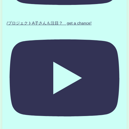
/プロジェクトA子さんも注目？ get a chance!