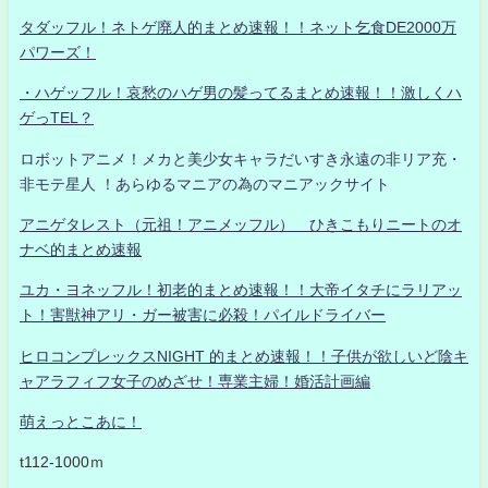
タダッフル！ネトゲ廃人的まとめ速報！！ネット乞食DE2000万
パワーズ！
・ハゲッフル！哀愁のハゲ男の髪ってるまとめ速報！！激しくハ
ゲっTEL？
ロボットアニメ！メカと美少女キャラだいすき永遠の非リア充・
非モテ星人 ！あらゆるマニアの為のマニアックサイト
アニゲタレスト（元祖！アニメッフル） ひきこもりニートのオ
ナベ的まとめ速報
ユカ・ヨネッフル！初老的まとめ速報！！大帝イタチにラリアッ
ト！害獣神アリ・ガー被害に必殺！パイルドライバー
ヒロコンプレックスNIGHT 的まとめ速報！！子供が欲しいど陰キ
ャアラフィフ女子のめざせ！専業主婦！婚活計画編
萌えっとこあに！
t112-1000ｍ