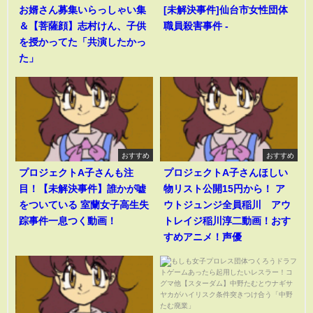
お婿さん募集いらっしゃい集
[未解決事件]仙台市女性団体
＆【菩薩顔】志村けん、子供
職員殺害事件 -
を授かってた「共演したかっ
た」
おすすめ
おすすめ
プロジェクトA子さんも注
プロジェクトA子さんほしい
目！【未解決事件】誰かが嘘
物リスト公開15円から！ ア
をついている 室蘭女子高生失
ウトジュンジ全員稲川 アウ
踪事件一息つく動画！
トレイジ稲川淳二動画！おす
すめアニメ！声優