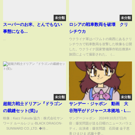
未分類
未分類
スーパーのお米、とんでもない
ロシアの戦車数両を破壊 クリ
事態になる...
シチウカ
...
ウクライナ軍はバフムトの南西にあるクリ
シチウカで戦車数両を攻撃した映像を公開
した。ウクライナ国家警備隊作戦任務第4
旅団によって撮影された。（...
未分類
未分類
超能力戦士ドリアン『ドラゴン
サンデー・ジャポン 動画 大
の裁縫セット(笑)』
谷翔平がドジャース本拠地・LA
で凱旋パレード 11月3日
映像：Kazz Fukuda 協力：株式会社サン
サンデージャポン 2024年10月27日内
ワード ルールレジェ-BLACK DRAGON-
容：爆笑問題が送る日曜のニュースバラエ
©️SUNWARD CO.,LTD. ◆待...
ティ。出演者：爆笑問題 石田健 金子恵
美 ひまひま 武藤十夢...