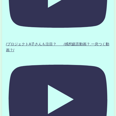
/プロジェクトA子さんも注目？ /感想戯言動画？.一息つく動
画？/