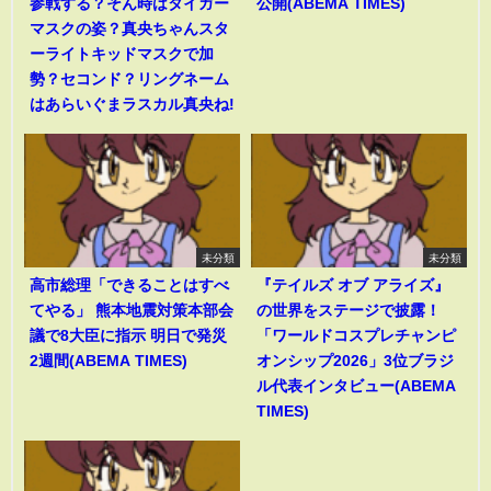
参戦する？そん時はタイガー
公開(ABEMA TIMES)
マスクの姿？真央ちゃんスタ
ーライトキッドマスクで加
勢？セコンド？リングネーム
はあらいぐまラスカル真央ね!
未分類
未分類
高市総理「できることはすべ
『テイルズ オブ アライズ』
てやる」 熊本地震対策本部会
の世界をステージで披露！
議で8大臣に指示 明日で発災
「ワールドコスプレチャンピ
2週間(ABEMA TIMES)
オンシップ2026」3位ブラジ
ル代表インタビュー(ABEMA
TIMES)