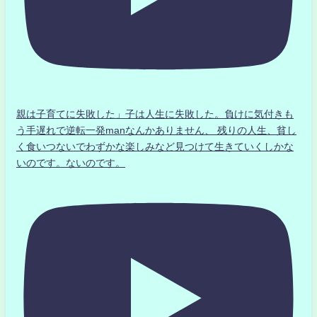
親は子育てに失敗した」子は人生に失敗した。負けに気付きも
う手遅れで逆転一発manなんかありません、 残りの人生、貧し
く食いつないでわずかな楽しみなど見つけて生きていくしかな
いのです。ないのです。