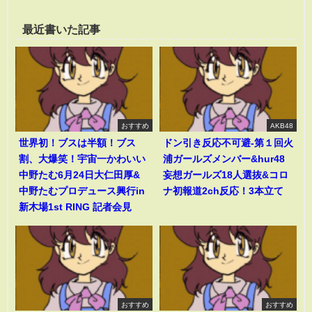
最近書いた記事
おすすめ
AKB48
世界初！ブスは半額！ブス
ドン引き反応不可避-第１回火
割、大爆笑！宇宙一かわいい
浦ガールズメンバー&hur48
中野たむ6月24日大仁田厚&
妄想ガールズ18人選抜&コロ
中野たむプロデュース興行in
ナ初報道2ch反応！3本立て
新木場1st RING 記者会見
おすすめ
おすすめ