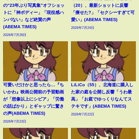
の“23年ぶり写真集”オフショッ
（20）、最新ショットに反響
トに「神ボディー」「現役感ハ
「痩せた?」「セクシーすぎて可
ンパない」など絶賛の声
愛い」(ABEMA TIMES)
(ABEMA TIMES)
2026年7月24日
2026年7月28日
可愛いだけかと思ったら…『ち
LiLiCo（55）、北海道に購入し
いかわ』映画公開前の予習動画
た家の庭を公開し反響「うわ最
が「想像以上にシビア」「労働
高」「お庭でゆっくりなんてス
の話ばかり」とギャップに驚き
テキです」(ABEMA TIMES)
の声(ABEMA TIMES)
2026年7月22日
2026年7月23日