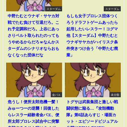
スターダム
スターダム
中野たむとウナギ・サヤカ対
もしも女子プロレス団体つく
戦でたむ負けて引退だろ。こ
ろうドラフトゲームあったら
れ予定調和だろ。上谷にあっ
起用したいレスラー！コグマ
さりベルト取られたのっても
他【スターダム】中野たむと
うやめるからだろｗなんかス
ウナギサヤカがハイリスク条
ターダムのシナリオならおも
件突きつけ合う「中野たむ廃
なくなった団体だな
業」
金バエ
未分類
危うし！便所太郎危機一髪！
トグサは武装集団と激しい戦
みゅーつーの逆襲！回復した
闘状態に陥る…『攻殻機動
らレスラー経験者金バエ、便
隊』第6話あらすじ・場面カ
所太郎プロレス試合中に突撃
ット・エピソードビジュアル