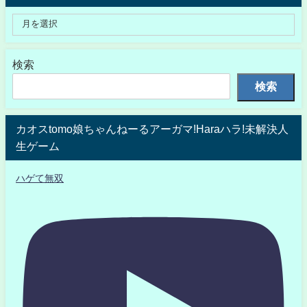
検索
検索
カオスtomo娘ちゃんねーるアーガマ!Haraハラ!未解決人
生ゲーム
ハゲて無双