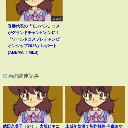
未分類
香港代表の『モンハン』コス
がグランドチャンピオンに！
「ワールドコスプレチャンピ
オンシップ2026」レポート
(ABEMA TIMES)
映画
の関連記事
武田久美子（57）、大胆ビキニ
未成年飲酒で契約解除 今森まや