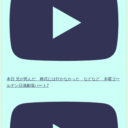
本日 兄が死んだ 葬式には行かなかった などなど 木曜ゴー
ルデン日浦劇場パート7