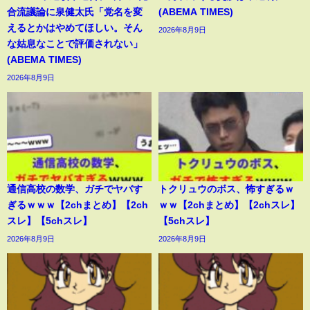
合流議論に泉健太氏「党名を変
(ABEMA TIMES)
えるとかはやめてほしい。そん
2026年8月9日
な姑息なことで評価されない」
(ABEMA TIMES)
2026年8月9日
通信高校の数学、ガチでヤバす
トクリュウのボス、怖すぎるｗ
ぎるｗｗｗ【2chまとめ】【2ch
ｗｗ【2chまとめ】【2chスレ】
スレ】【5chスレ】
【5chスレ】
2026年8月9日
2026年8月9日