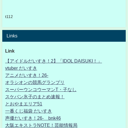
t112
Links
Link
【アイドルだいすき！2】「IDOL DAISUKI！」
vtuber だいすき
アニメだいすき！26-
オラシオンの競馬グランプリ
スーパーウンコウーマンT・子なし
スケバン氷子のまとめ速報！
とおやまエリア51
一番くじ福袋 だいすき
声優だいすき！26- bnk46
大阪エキストラNOTE！芸能情報局