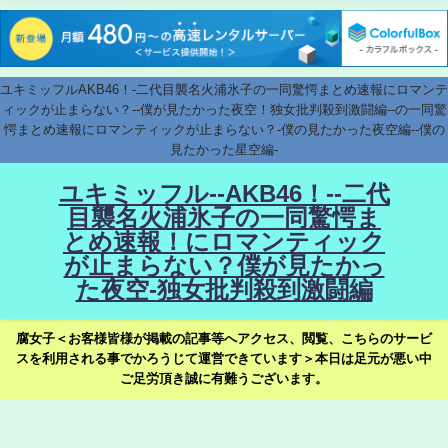
ユキミッフルAKB46！-二代目襲名火浦氷子の一同驚愕まとめ速報にロマンテ
ィックが止まらない？--僕が見たかった夜空！独女批判殺到激闘編--の一同驚
愕まとめ速報にロマンティックが止まらない？-僕の見たかった夜空編--僕の
見たかった星空編-
ユキミッフル--AKB46！--二代
目襲名火浦氷子の一同驚愕ま
とめ速報！にロマンティック
が止まらない？僕が見たかっ
た夜空-独女批判殺到激闘編
腐女子＜お客様皆様が掲載の記事等へアクセス、閲覧、こちらのサービ
スを利用される事でかろうじて運営できています＞本日は足元が悪い中
ご足労頂き誠に有難うございます。