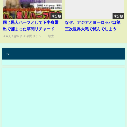
未分類
未分類
同じ黒人ハーフとして下半身露
なぜ、アジアとヨーロッパは第
出で捕まった草間リチャード敬
三次世界大戦で滅んでしまうの
太は許さん！！
か
＃Aぇ！group ＃草間リチャード敬太...
...
s