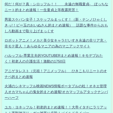
何だ！何が？真・シロッフル！！ 永遠の無職童貞- ぼっちな
ニート的まとめ速報！一生童貞上等夜露死苦！
男装スケバン女子！スケッフルまっくす！（新・ナンノひゃくし
きっ!！ビー玉のおいぬさん的まとめ速報） 話題な事件からおも
しろ動画まで取り上げまっくす
ロボットアニメ！メカと美少女キャラだいすき永遠の非リア充・
非モテ星人 ！あらゆるマニアの為のマニアックサイト
ハルッフル-専業主夫的YOUTUBERまとめ速報！キモデブおた
く！初老人の介護生活！激動の1750日
アニゲタレスト（元祖！アニメッフル） ひきこもりニートのオ
ナベ的まとめ速報
火浦のシネマッフル映画NEWS情報ポータブルの杜！オネエ管理
人オカマちゃんの鬼女的まとめ速報!オカマッフルアタックナンバ
ーハーフ
ユカ・ヨネッフル！初老的まとめ速報！！大帝イタチにラリアッ
ト！害獣神アリ・ガー被害に必殺！パイルドライバー