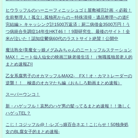
ヒウラッフルのハーニーフィニッシュゴミ屋敷補完計画 ＜必殺！
生前整理人！孤立し孤独死からの～特殊清掃・遺品整理への道F
完結編＞ キャッシング計1500万返済：厨二病借金3500万円！う
つ病統合失調症14年生HKT46！！9期研究生、最後のサイト！全
米が泣いた！認知症鬱病60代のラストサイト絶賛！公開中
魔法熟女/美魔女ッ娘メグみみちゃんのニートッフルステーション
MAX！ ニート仙人仙女の映画三昧老後生活！（無職孤独居老人的
まとめ速報Z)]
乙女系腐男子のオカマッフルMAX2- FX！オ・カマトレーダーの
逆襲！！ 極道のオカマたち編（おもしろ動画まとめ速報）
スーパーウンコ！
新・ハゲッフル！哀愁のハゲ男の髪ってるまとめ速報！！激しく
ハゲっTEL？
こじ！コジッフル@！-レズっ娘百合ネエ！こじらせ！50独身処
女のBL腐女子的まとめ速報-