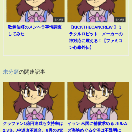
未分類
未分類
歌舞伎町のメンヘラ事情調査
【KICKTHECANCREW 】ミ
してみた
ラクルロピット メーカーの
神対応に震える！【ファミコ
ン心拳外伝】
未分類
の関連記事
クラファン1億円達成も支持率は
イラン 米国に補償求める ホルム
2.3％…中道改革連合、8月の3党
ズ海峡めぐる交渉は不透明に