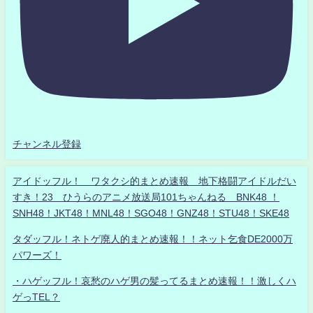
チャンネル登録
アイドッフル！ ワタクシ的まとめ速報 地下格闘アイドルだい
すき！23 ひうらのアニメ放送局101ちゃんねる BNK48 ！
SNH48！JKT48！MNL48！SGO48！GNZ48！STU48！SKE48
タダッフル！ネトゲ廃人的まとめ速報！！ネット乞食DE2000万
パワーズ！
・ハゲッフル！哀愁のハゲ男の髪ってるまとめ速報！！激しくハ
ゲっTEL？