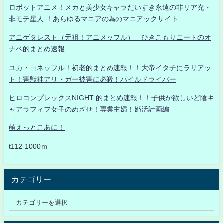
ロボットアニメ！メカと美少女キャラだいすき永遠の非リア充・
非モテ星人 ！あらゆるマニアの為のマニアックサイト
アニゲタレスト（元祖！アニメッフル） ひきこもりニートのオ
ナベ的まとめ速報
ユカ・ヨネッフル！初老的まとめ速報！！大帝イタチにラリアッ
ト！害獣神アリ・ガー被害に必殺！パイルドライバー
ヒロコンプレックスNIGHT 的まとめ速報！！子供が欲しいど陰キ
ャアラフィフ女子のめざせ！専業主婦！婚活計画編
萌えっとこあに！
t112-1000ｍ
カテゴリー