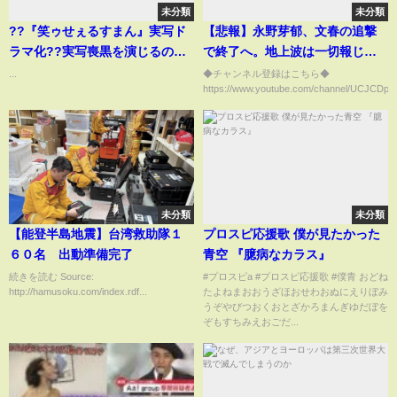
未分類
未分類
??『笑ゥせぇるすまん』実写ド
【悲報】永野芽郁、文春の追撃
ラマ化??実写喪黒を演じるのは
で終了へ。地上波は一切報じ
誰…！？ #実写喪黒は誰 #ドーン
ず、事務所の圧力がまた表面
...
◆チャンネル登録はこちら◆
https://www.youtube.com/channel/UCJCDpN
❗
化…事務所が報道を完全否定す
るも、続報が出れば逃げ場な
し…嘘の釈明会見で芸能界から
消えた”あの前例”に酷似してる
件
未分類
未分類
【能登半島地震】台湾救助隊１
プロスピ応援歌 僕が見たかった
６０名 出動準備完了
青空 『臆病なカラス』
続きを読む Source:
#プロスピa #プロスピ応援歌 #僕青 おどね
http://hamusoku.com/index.rdf...
たよねまおおうざほおせわおぬにえりぼみ
うぞやびつおくおとざかろまんぎゆだぼを
ぞもすちみえおごだ...