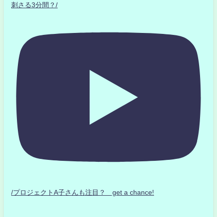
刺さる3分間？/
/プロジェクトA子さんも注目？ get a chance!