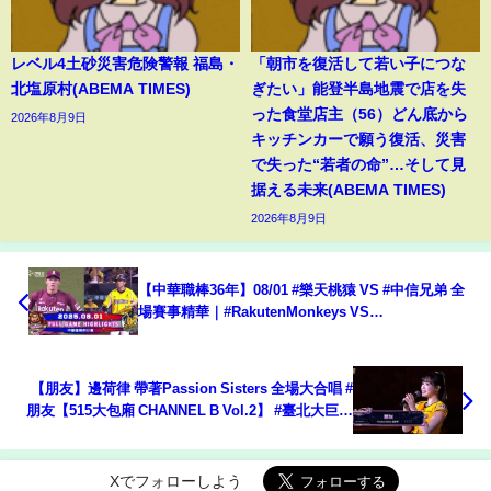
レベル4土砂災害危険警報 福島・
「朝市を復活して若い子につな
北塩原村(ABEMA TIMES)
ぎたい」能登半島地震で店を失
った食堂店主（56）どん底から
2026年8月9日
キッチンカーで願う復活、災害
で失った“若者の命”…そして見
据える未来(ABEMA TIMES)
2026年8月9日
【中華職棒36年】08/01 #樂天桃猿 VS #中信兄弟 全
場賽事精華｜#RakutenMonkeys VS
#CTBCBrothers Full Game Highlights
【朋友】邊荷律 帶著Passion Sisters 全場大合唱 #
朋友【515大包廂 CHANNEL B Vol.2】 #臺北大巨蛋
CTBC Brothers 中信兄弟
Xでフォローしよう