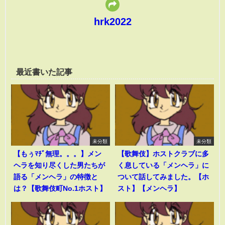
hrk2022
最近書いた記事
未分類
未分類
【もぅﾏﾁﾞ無理。。。】メン
【歌舞伎】ホストクラブに多
ヘラを知り尽くした男たちが
く息している「メンヘラ」に
語る「メンヘラ」の特徴と
ついて話してみました。【ホ
は？【歌舞伎町No.1ホスト】
スト】【メンヘラ】