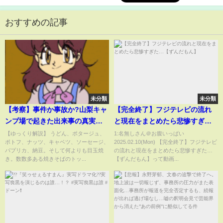
おすすめの記事
未分類
未分類
【考察】事件か事故か?山梨キャ
【完全終了】フジテレビの流れ
ンプ場で起きた出来事の真実に
と現在をまとめたら悲惨すぎ
ついて【ゆっくり解説】
た…【ずんだもん】
【ゆっくり解説】 うどん、ポタージュ、
1:名無しさん＠お腹いっぱい
ポトフ、ナッツ、キャベツ、ソーセージ、
2025.02.10(Mon) 【完全終了】フジテレビ
パプリカ、納豆。そして何よりも目玉焼
の流れと現在をまとめたら悲惨すぎた…
き。数数多ある焼きそばのトッ...
【ずんだもん】って動画...