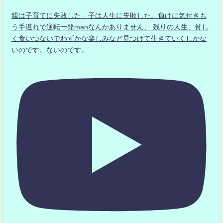
親は子育てに失敗した」子は人生に失敗した。負けに気付きも
う手遅れで逆転一発manなんかありません、 残りの人生、貧し
く食いつないでわずかな楽しみなど見つけて生きていくしかな
いのです。ないのです。