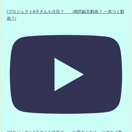
/プロジェクトA子さんも注目？ /感想戯言動画？.一息つく動
画？/