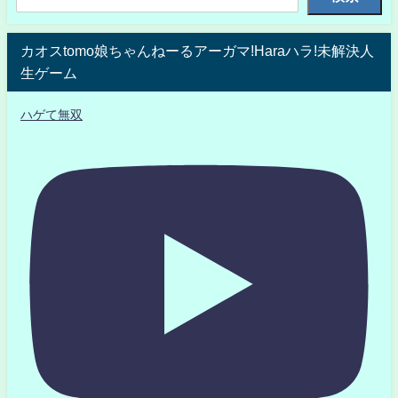
カオスtomo娘ちゃんねーるアーガマ!Haraハラ!未解決人
生ゲーム
ハゲて無双