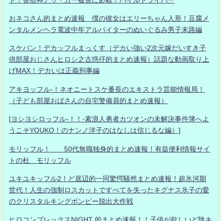
おネコさん的まとめ速報 僕の彼女はエリーちゃん人形！豆腐メ
ンタルメンヘラ電波中年アルバイターのぬいぐるみ男子末路編
スケバン！デカッフルまっくす（デカい強い2次元嫁だいすき子
供部屋おじさんヒロシ之古惑仔的まとめ速報）話題な動画取り上
げMAX！デカいは正義刑事編
アキヨッフル-！ネオニートスケ番長のエキストラ芸能情報局！
（子ども部屋おばさんの自宅警備員的まとめ速報）
[ヨシヨシロッフル-！！-素浪人勇者カツオンの未解決事件簿へよ
うこそYOUKO！のナンノ洋子のはなしは信じるな編）]
モリッフル！ 50代無職独身的まとめ速報！有益便利情報サイ
トの杜 モリッフル
ユキユキッフル2！ど底辺的一同驚愕騒然まとめ速報！超氷河期
世代！人生の強制ロスカットですべてを失ったキグナス氷子の愛
のクリスタルキングボンビー脱出大作戦
ヒロコンプレックスNIGHT 的まとめ速報！！子供が欲しいど陰キ