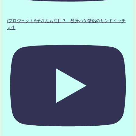
/プロジェクトA子さんも注目？ 独身ハゲ僧侶のサンドイッチ
人生