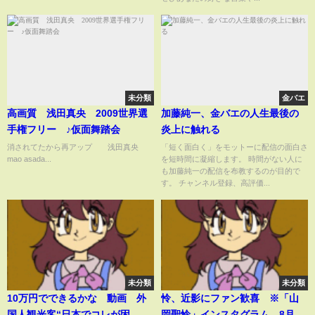
未分類
金バエ
高画質 浅田真央 2009世界選
加藤純一、金バエの人生最後の
手権フリー ♪仮面舞踏会
炎上に触れる
消されてたから再アップ 浅田真央
「短く面白く」をモットーに配信の面白さ
mao asada...
を短時間に凝縮します。 時間がない人に
も加藤純一の配信を布教するのが目的で
す。 チャンネル登録、高評価...
未分類
未分類
10万円でできるかな 動画 外
怜、近影にファン歓喜 ※「山
国人観光客“日本でコレが困
岡聖怜」インスタグラム 8月に