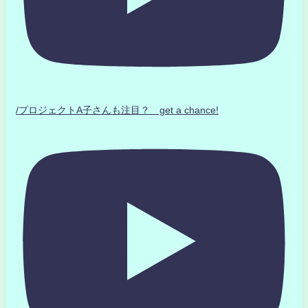
/プロジェクトA子さんも注目？ get a chance!