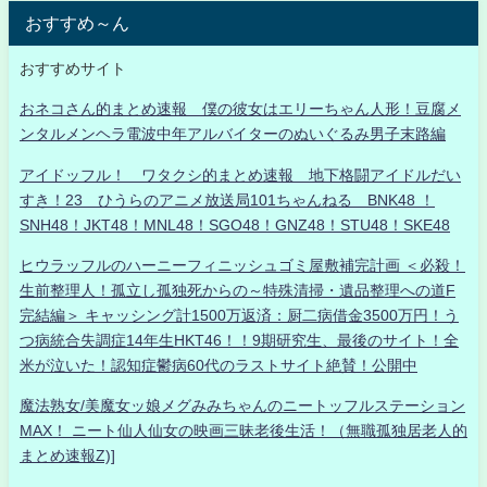
おすすめ～ん
おすすめサイト
おネコさん的まとめ速報 僕の彼女はエリーちゃん人形！豆腐メ
ンタルメンヘラ電波中年アルバイターのぬいぐるみ男子末路編
アイドッフル！ ワタクシ的まとめ速報 地下格闘アイドルだい
すき！23 ひうらのアニメ放送局101ちゃんねる BNK48 ！
SNH48！JKT48！MNL48！SGO48！GNZ48！STU48！SKE48
ヒウラッフルのハーニーフィニッシュゴミ屋敷補完計画 ＜必殺！
生前整理人！孤立し孤独死からの～特殊清掃・遺品整理への道F
完結編＞ キャッシング計1500万返済：厨二病借金3500万円！う
つ病統合失調症14年生HKT46！！9期研究生、最後のサイト！全
米が泣いた！認知症鬱病60代のラストサイト絶賛！公開中
魔法熟女/美魔女ッ娘メグみみちゃんのニートッフルステーション
MAX！ ニート仙人仙女の映画三昧老後生活！（無職孤独居老人的
まとめ速報Z)]