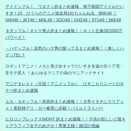
アイドッフル！ ワタクシ的まとめ速報 地下格闘アイドルだい
すき！23 ひうらのアニメ放送局101ちゃんねる BNK48 ！
SNH48！JKT48！MNL48！SGO48！GNZ48！STU48！SKE48
タダッフル！ネトゲ廃人的まとめ速報！！ネット乞食DE2000万
パワーズ！
・ハゲッフル！哀愁のハゲ男の髪ってるまとめ速報！！激しくハ
ゲっTEL？
ロボットアニメ！メカと美少女キャラだいすき永遠の非リア充・
非モテ星人 ！あらゆるマニアの為のマニアックサイト
アニゲタレスト（元祖！アニメッフル） ひきこもりニートのオ
ナベ的まとめ速報
ユカ・ヨネッフル！初老的まとめ速報！！大帝イタチにラリアッ
ト！害獣神アリ・ガー被害に必殺！パイルドライバー
ヒロコンプレックスNIGHT 的まとめ速報！！子供が欲しいど陰キ
ャアラフィフ女子のめざせ！専業主婦！婚活計画編