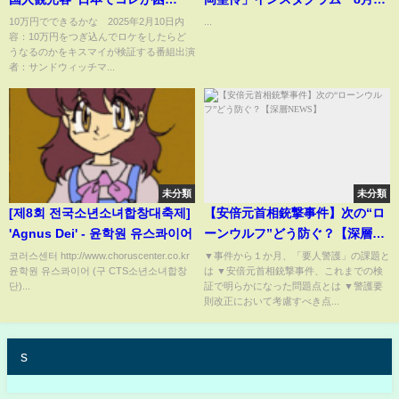
る”お悩み解決ＳＰ 2月10日
女子プロレス団bhdjjdjdhdjdk
10万円でできるかな 2025年2月10日内
...
容：10万円をつぎ込んでロケをしたらど
うなるのかをキスマイが検証する番組出演
者：サンドウィッチマ...
未分類
未分類
[제8회 전국소년소녀합창대축제]
【安倍元首相銃撃事件】次の“ロ
'Agnus Dei' - 윤학원 유스콰이어
ーンウルフ”どう防ぐ？【深層
NEWS】
코러스센터 http://www.choruscenter.co.kr
▼事件から１か月、「要人警護」の課題と
윤학원 유스콰이어 (구 CTS소년소녀합창
は ▼安倍元首相銃撃事件、これまでの検
단)...
証で明らかになった問題点とは ▼警護要
則改正において考慮すべき点...
s