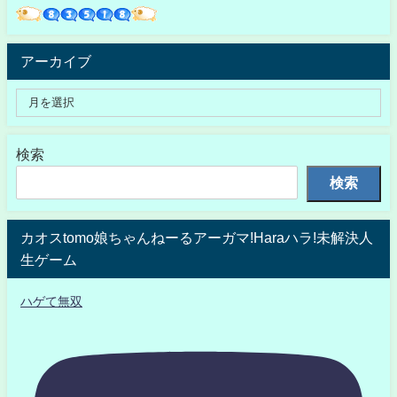
アーカイブ
検索
検索
カオスtomo娘ちゃんねーるアーガマ!Haraハラ!未解決人
生ゲーム
ハゲて無双