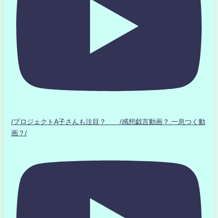
/プロジェクトA子さんも注目？ /感想戯言動画？.一息つく動
画？/