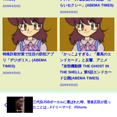
らいセクシー」(ABEMA TIMES)
2026年8月6日
2026年8月6日
特殊詐欺対策で注目の防犯アプ
「かっこよすぎる」「最高のエ
リ「デジポリス」(ABEMA
ンドカード」と反響、アニメ
TIMES)
『攻殻機動隊 THE GHOST IN
THE SHELL』第5話エンドカー
2026年8月6日
ド公開(ABEMA TIMES)
2026年8月6日
三代目JSBボーカルに選ばれた時、登坂広臣が思っ
たことは…#ドリーマーZ #Shorts