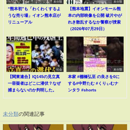
未分類
未分類
“熊本初”も「わくわくするよ
【熊本地震】イオンモール熊
うな売り場」イオン熊本店が
本の内部映像を公開 破片やが
リニューアル
れき散乱するなか警察が捜索
（2026年07月29日）
社会
未分類
【関東連合】IQ145の見立真
本家 #棚橋弘至 の良さを0に
一容疑者はどこに潜伏？なぜ
する#中野たむ #くりぃむナ
捕まらないのか判明した。
ンタラ #shorts
未分類
の関連記事