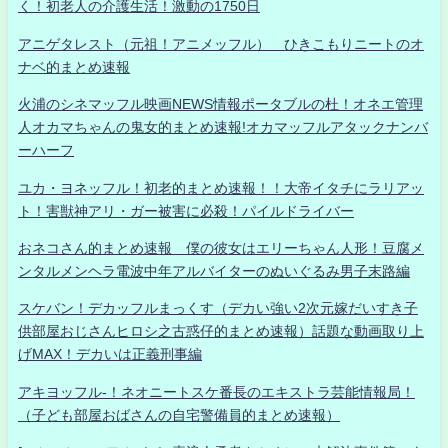
く！初老人の介護生活！激動の1750日
アニゲタレスト（元祖！アニメッフル） ひきこもりニートのオ
ナベ的まとめ速報
火浦のシネマッフル映画NEWS情報ポータブルの杜！オネエ管理
人オカマちゃんの鬼女的まとめ速報!オカマッフルアタックナンバ
ーハーフ
ユカ・ヨネッフル！初老的まとめ速報！！大帝イタチにラリアッ
ト！害獣神アリ・ガー被害に必殺！パイルドライバー
おネコさん的まとめ速報 僕の彼女はエリーちゃん人形！豆腐メ
ンタルメンヘラ電波中年アルバイターのぬいぐるみ男子末路編
スケバン！デカッフルまっくす（デカい強い2次元嫁だいすき子
供部屋おじさんヒロシ之古惑仔的まとめ速報）話題な動画取り上
げMAX！デカいは正義刑事編
アキヨッフル-！ネオニートスケ番長のエキストラ芸能情報局！
（子ども部屋おばさんの自宅警備員的まとめ速報）