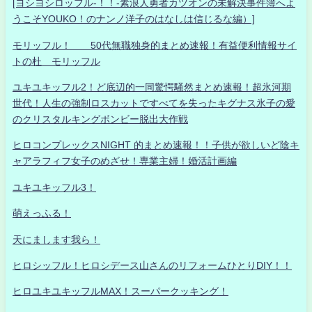
[ヨシヨシロッフル-！！-素浪人勇者カツオンの未解決事件簿へよ
うこそYOUKO！のナンノ洋子のはなしは信じるな編）]
モリッフル！ 50代無職独身的まとめ速報！有益便利情報サイ
トの杜 モリッフル
ユキユキッフル2！ど底辺的一同驚愕騒然まとめ速報！超氷河期
世代！人生の強制ロスカットですべてを失ったキグナス氷子の愛
のクリスタルキングボンビー脱出大作戦
ヒロコンプレックスNIGHT 的まとめ速報！！子供が欲しいど陰キ
ャアラフィフ女子のめざせ！専業主婦！婚活計画編
ユキユキッフル3！
萌えっふる！
天にまします我ら！
ヒロシッフル！ヒロシデース山さんのリフォームひとりDIY！！
ヒロユキユキッフルMAX！スーパークッキング！