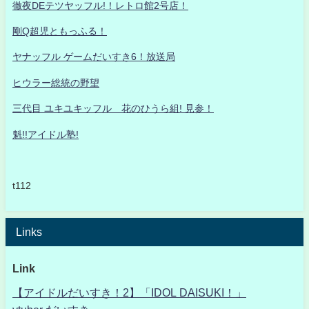
徹夜DEテツヤッフル!！レトロ館2号店！
剛Q超児ともっふる！
ヤナッフル ゲームだいすき6！放送局
ヒウラー総統の野望
三代目 ユキユキッフル 花のひうら組! 見参！
魁!!アイドル塾!
t112
Links
Link
【アイドルだいすき！2】「IDOL DAISUKI！」