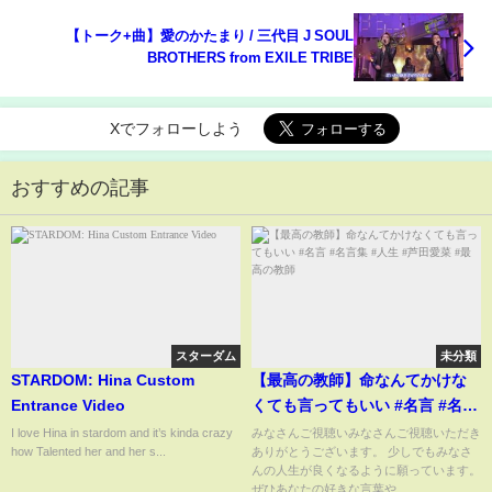
【トーク+曲】愛のかたまり / 三代目 J SOUL
BROTHERS from EXILE TRIBE
Xでフォローしよう
おすすめの記事
スターダム
未分類
STARDOM: Hina Custom
【最高の教師】命なんてかけな
Entrance Video
くても言ってもいい #名言 #名言
集 #人生 #芦田愛菜 #最高の教師
I love Hina in stardom and it’s kinda crazy
みなさんご視聴いみなさんご視聴いただき
how Talented her and her s...
ありがとうございます。 少しでもみなさ
んの人生が良くなるように願っています。
ぜひあなたの好きな言葉や...