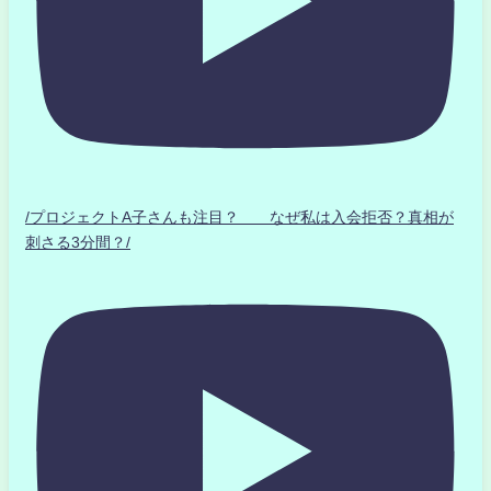
/プロジェクトA子さんも注目？ なぜ私は入会拒否？真相が
刺さる3分間？/