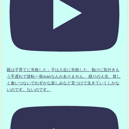
親は子育てに失敗した」子は人生に失敗した。負けに気付きも
う手遅れで逆転一発manなんかありません、 残りの人生、貧し
く食いつないでわずかな楽しみなど見つけて生きていくしかな
いのです。ないのです。