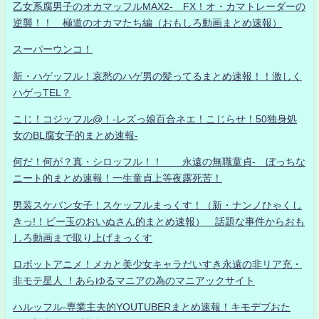
乙女系腐男子のオカマッフルMAX2- FX！オ・カマトレーダーの
逆襲！！ 極道のオカマたち編（おもしろ動画まとめ速報）
スーパーウンコ！
新・ハゲッフル！哀愁のハゲ男の髪ってるまとめ速報！！激しく
ハゲっTEL？
こじ！コジッフル@！-レズっ娘百合ネエ！こじらせ！50独身処
女のBL腐女子的まとめ速報-
何だ！何が？真・シロッフル！！ 永遠の無職童貞- ぼっちな
ニート的まとめ速報！一生童貞上等夜露死苦！
男装スケバン女子！スケッフルまっくす！（新・ナンノひゃくし
きっ!！ビー玉のおいぬさん的まとめ速報） 話題な事件からおも
しろ動画まで取り上げまっくす
ロボットアニメ！メカと美少女キャラだいすき永遠の非リア充・
非モテ星人 ！あらゆるマニアの為のマニアックサイト
ハルッフル-専業主夫的YOUTUBERまとめ速報！キモデブおた