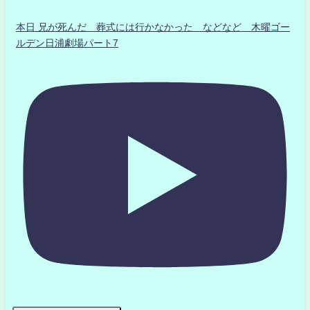
本日 兄が死んだ 葬式には行かなかった などなど 木曜ゴー
ルデン日浦劇場パート7