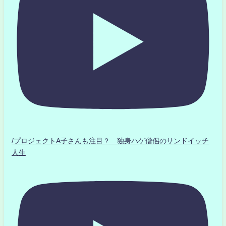
/プロジェクトA子さんも注目？ 独身ハゲ僧侶のサンドイッチ
人生