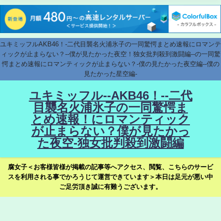
ユキミッフルAKB46！-二代目襲名火浦氷子の一同驚愕まとめ速報にロマンテ
ィックが止まらない？--僕が見たかった夜空！独女批判殺到激闘編--の一同驚
愕まとめ速報にロマンティックが止まらない？-僕の見たかった夜空編--僕の
見たかった星空編-
ユキミッフル--AKB46！--二代
目襲名火浦氷子の一同驚愕ま
とめ速報！にロマンティック
が止まらない？僕が見たかっ
た夜空-独女批判殺到激闘編
腐女子＜お客様皆様が掲載の記事等へアクセス、閲覧、こちらのサービ
スを利用される事でかろうじて運営できています＞本日は足元が悪い中
ご足労頂き誠に有難うございます。