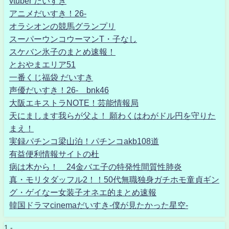
vtuber だいすき
アニメだいすき！26-
オラシオンの競馬グランプリ
スーパーウンコウーマンT・子なし
スケバン氷子のまとめ速報！
とおやまエリア51
一番くじ福袋 だいすき
声優だいすき！26- bnk46
大阪エキストラNOTE！芸能情報局
天にまします我らが父よ！ 願わくはわがドル円を守りた
まえ！
実録パチンコ梁山泊！パチンコakb108道
有益便利情報サイトの杜
病は木から！ 24金バエ子の特発性間質性肺炎
真・モリタダッフル2！！50代無職独身ガチホモ童貞ギン
グ・ゲイなー女装子オネエ的まとめ速報
韓国ドラマcinemaだいすき-僕が見たかった星空-
1 -