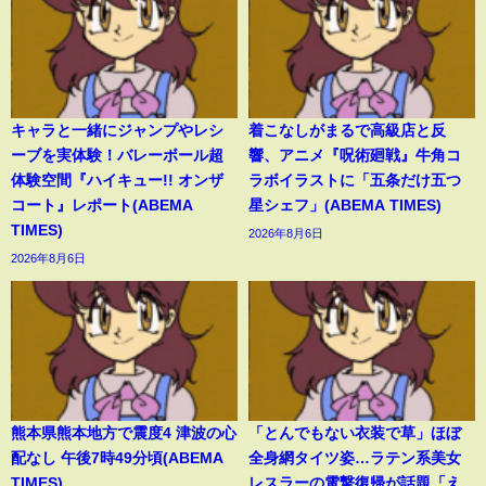
キャラと一緒にジャンプやレシ
着こなしがまるで高級店と反
ーブを実体験！バレーボール超
響、アニメ『呪術廻戦』牛角コ
体験空間『ハイキュー!! オンザ
ラボイラストに「五条だけ五つ
コート』レポート(ABEMA
星シェフ」(ABEMA TIMES)
TIMES)
2026年8月6日
2026年8月6日
熊本県熊本地方で震度4 津波の心
「とんでもない衣装で草」ほぼ
配なし 午後7時49分頃(ABEMA
全身網タイツ姿…ラテン系美女
TIMES)
レスラーの電撃復帰が話題「え