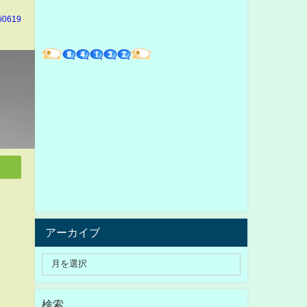
hi0619
アーカイブ
検索