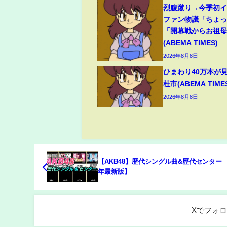
烈腹蹴り→今季初
ファン物議「ちょ
「開幕戦からお祖
(ABEMA TIMES)
2026年8月8日
ひまわり40万本が
杜市(ABEMA TIME
2026年8月8日
【AKB48】歴代シングル曲&歴代センター 【
年最新版】
Xでフォ