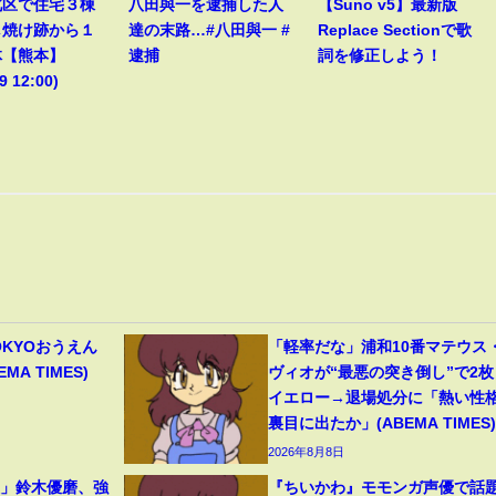
北区で住宅３棟
八田與一を逮捕した人
【Suno v5】最新版
し焼け跡から１
達の末路…#八田與一 #
Replace Sectionで歌
体【熊本】
逮捕
詞を修正しよう！
9 12:00)
OKYOおうえん
「軽率だな」浦和10番マテウス
A TIMES)
ヴィオが“最悪の突き倒し”で2枚
イエロー→退場処分に「熱い性
裏目に出たか」(ABEMA TIMES)
2026年8月8日
裂」鈴木優磨、強
『ちいかわ』モモンガ声優で話