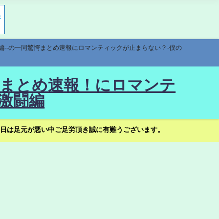
編--の一同驚愕まとめ速報にロマンティックが止まらない？-僕の
驚愕まとめ速報！にロマンテ
激闘編
日は足元が悪い中ご足労頂き誠に有難うございます。