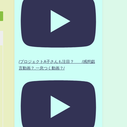
/プロジェクトA子さんも注目？ /感想戯
言動画？.一息つく動画？/