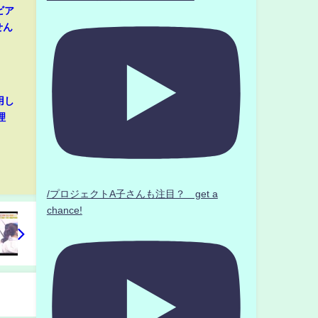
ビア
せん
用し
理
/プロジェクトA子さんも注目？ get a
chance!