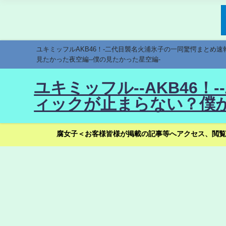
ユキミッフルAKB46！-二代目襲名火浦氷子の一同驚愕まとめ
見たかった夜空編--僕の見たかった星空編-
ユキミッフル--AKB46
ィックが止まらない？僕が
腐女子＜お客様皆様が掲載の記事等へアクセス、閲覧