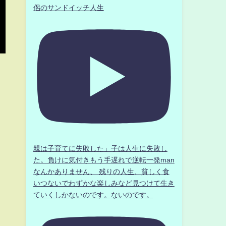
侶のサンドイッチ人生
親は子育てに失敗した」子は人生に失敗し
た。負けに気付きもう手遅れで逆転一発man
なんかありません、 残りの人生、貧しく食
いつないでわずかな楽しみなど見つけて生き
ていくしかないのです。ないのです。