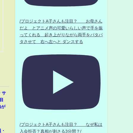
/プロジェクトA子さんも注目？ お母さん
だよ とアニメ声の可愛いらしい声で手を振
ってくれる 起き上がりながら両手をパタパ
タさせて 右へ左へと ダンスする
・サ
目
格が
/プロジェクトA子さんも注目？ なぜ私は
題・
入会拒否？真相が刺さる3分間？/