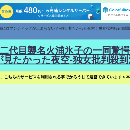
速報にロマンティックが止まらない？--僕が見たかった夜空！独女批判殺到激闘
！--二代目襲名火浦氷子の一同
見たかった夜空-独女批判殺到
、こちらのサービスを利用される事でかろうじて運営できています＞本