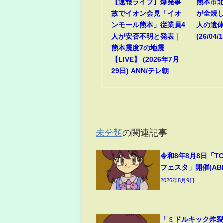
【速報ライブ】爆発事
熊本市
故でイオン会見「イオ
が全焼
ンモール熊本」従業員4
人の遺
人が安否不明と発表｜
(26/04/1
熊本震度7の地震
【LIVE】 (2026年7月
29日) ANN/テレ朝
未分類
の関連記事
令和8年8月8日「T
フェスタ」開催(ABEM
2026年8月9日
「ミドルキック炸