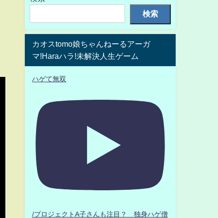
検索
カオスtomo娘ちゃんねーるアーガ
マ!Haraハラ!未解決人生ゲーム
ハゲて無双
/プロジェクトA子さんも注目？ 独身ハゲ僧