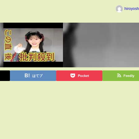
hiroyos
はてブ
Pocket
Feedly