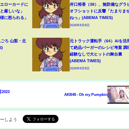
イエローカードに
井口裕香（38）、無防備なグラ
っと厳しいな」
オフショットに反響「たまりま
母様に怒られる」
ねっ」(ABEMA TIMES)
2026年8月8日
見ごろ 山梨・北
元トラック運転手（64）AIを活
S)
て絶品バーガーのレシピ考案 調
経験なしで大ヒットの舞台裏
(ABEMA TIMES)
2026年8月8日
2022
AKB48 - Oh my Pumpkin
ローしよう