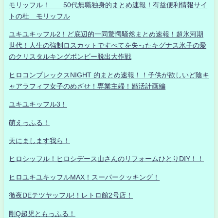
モリッフル！ 50代無職独身的まとめ速報！有益便利情報サイ
トの杜 モリッフル
ユキユキッフル2！ど底辺的一同驚愕騒然まとめ速報！超氷河期
世代！人生の強制ロスカットですべてを失ったキグナス氷子の愛
のクリスタルキングボンビー脱出大作戦
ヒロコンプレックスNIGHT 的まとめ速報！！子供が欲しいど陰キ
ャアラフィフ女子のめざせ！専業主婦！婚活計画編
ユキユキッフル3！
萌えっふる！
天にまします我ら！
ヒロシッフル！ヒロシデース山さんのリフォームひとりDIY！！
ヒロユキユキッフルMAX！スーパークッキング！
徹夜DEテツヤッフル!！レトロ館2号店！
剛Q超児ともっふる！