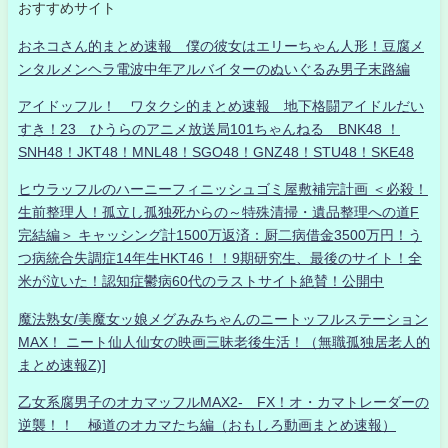
おすすめサイト
おネコさん的まとめ速報 僕の彼女はエリーちゃん人形！豆腐メ
ンタルメンヘラ電波中年アルバイターのぬいぐるみ男子末路編
アイドッフル！ ワタクシ的まとめ速報 地下格闘アイドルだい
すき！23 ひうらのアニメ放送局101ちゃんねる BNK48 ！
SNH48！JKT48！MNL48！SGO48！GNZ48！STU48！SKE48
ヒウラッフルのハーニーフィニッシュゴミ屋敷補完計画 ＜必殺！
生前整理人！孤立し孤独死からの～特殊清掃・遺品整理への道F
完結編＞ キャッシング計1500万返済：厨二病借金3500万円！う
つ病統合失調症14年生HKT46！！9期研究生、最後のサイト！全
米が泣いた！認知症鬱病60代のラストサイト絶賛！公開中
魔法熟女/美魔女ッ娘メグみみちゃんのニートッフルステーション
MAX！ ニート仙人仙女の映画三昧老後生活！（無職孤独居老人的
まとめ速報Z)]
乙女系腐男子のオカマッフルMAX2- FX！オ・カマトレーダーの
逆襲！！ 極道のオカマたち編（おもしろ動画まとめ速報）