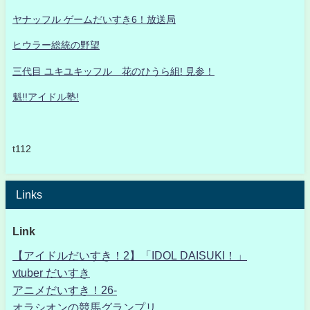
ヤナッフル ゲームだいすき6！放送局
ヒウラー総統の野望
三代目 ユキユキッフル 花のひうら組! 見参！
魁!!アイドル塾!
t112
Links
Link
【アイドルだいすき！2】「IDOL DAISUKI！」
vtuber だいすき
アニメだいすき！26-
オラシオンの競馬グランプリ