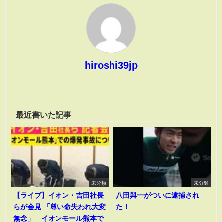
hiroshi39jp
最近書いた記事
未分類
未分類
【ライブ】イオン・吉田社長
八田與一がついに逮捕され
らが会見 「尊い命失われ大変
た！
無念」 イオンモール熊本で