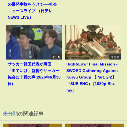
の爆発事故をうけて──社会
ニュースライブ （日テレ
NEWS LIVE）
未分類
未分類
サッカー韓国代表が帰国
High&Low: Final Mission -
「出ていけ」監督やサッカー
SWORD Gathering Against
協会に非難の声(2026年6月30
Kuryu Group 【Part. 2/2】
日)
『SUB ENG』 [1080p Blu-
ray]
未分類
の関連記事