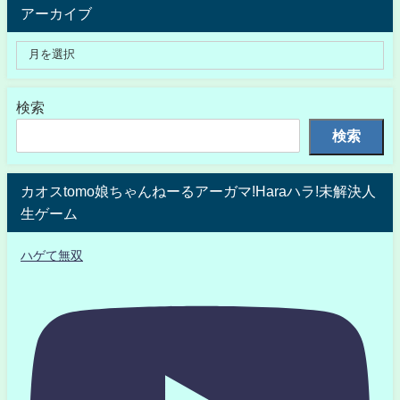
アーカイブ
検索
検索
カオスtomo娘ちゃんねーるアーガマ!Haraハラ!未解決人
生ゲーム
ハゲて無双