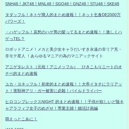
SNH48！JKT48！MNL48！SGO48！GNZ48！STU48！SKE48
タダッフル！ネトゲ廃人的まとめ速報！！ネット乞食DE2000万
パワーズ！
・ハゲッフル！哀愁のハゲ男の髪ってるまとめ速報！！激しくハ
ゲっTEL？
ロボットアニメ！メカと美少女キャラだいすき永遠の非リア充・
非モテ星人 ！あらゆるマニアの為のマニアックサイト
アニゲタレスト（元祖！アニメッフル） ひきこもりニートのオ
ナベ的まとめ速報
ユカ・ヨネッフル！初老的まとめ速報！！大帝イタチにラリアッ
ト！害獣神アリ・ガー被害に必殺！パイルドライバー
ヒロコンプレックスNIGHT 的まとめ速報！！子供が欲しいど陰キ
ャアラフィフ女子のめざせ！専業主婦！婚活計画編
萌えっとこあに！