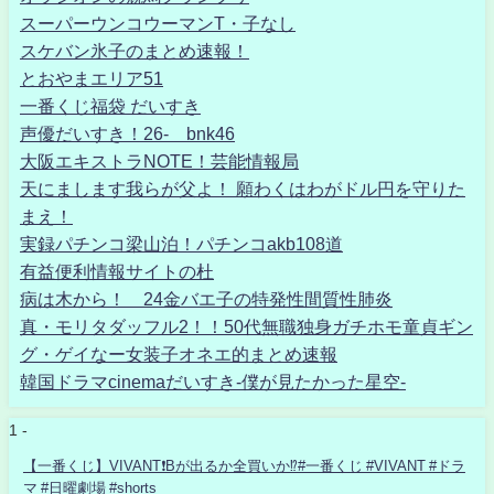
スーパーウンコウーマンT・子なし
スケバン氷子のまとめ速報！
とおやまエリア51
一番くじ福袋 だいすき
声優だいすき！26- bnk46
大阪エキストラNOTE！芸能情報局
天にまします我らが父よ！ 願わくはわがドル円を守りた
まえ！
実録パチンコ梁山泊！パチンコakb108道
有益便利情報サイトの杜
病は木から！ 24金バエ子の特発性間質性肺炎
真・モリタダッフル2！！50代無職独身ガチホモ童貞ギン
グ・ゲイなー女装子オネエ的まとめ速報
韓国ドラマcinemaだいすき-僕が見たかった星空-
1 -
【一番くじ】VIVANT❗️Bが出るか全買いか⁉️#一番くじ #VIVANT #ドラ
マ #日曜劇場 #shorts