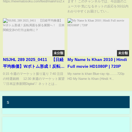
https://newmatosoku.com/feed/main/rss2.xml...
ます！ このチャンネルでは、今話題のニ
相とは
ュースや 気になるネットの反応を3分以内
わかりやすくお届けしてい...
未分類
未分類
NSJHL 289 2025_0411 【日経
My Name Is Khan 2010 | Hindi
平均株価】Wボトム形成！反転局
Full movie HD1080P | 720P
面を探る展開へ！ 日米関税交
0:15 今週のマーケット振り返り 7:40 注目
My name is khan Blue-ray rip.........720p
の特選銘柄 12:30 来週のマーケット展望
HD My Name Is Khan (Hindi: म...
渉の行方は如何に？
▽日本証券新聞Digital▽ ネットとは...
s