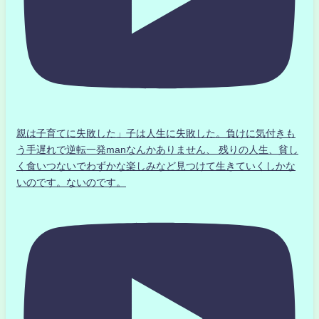
親は子育てに失敗した」子は人生に失敗した。負けに気付きも
う手遅れで逆転一発manなんかありません、 残りの人生、貧し
く食いつないでわずかな楽しみなど見つけて生きていくしかな
いのです。ないのです。