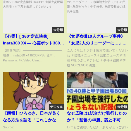
未分類
未分類
【心霊】[ 360°定点映像]
《女児盗撮10人グループ事件》
Insta360 X4 ― 心霊ポット360°
「女児2人のリコーダーに…」水
定点撮影 8K30FPS 大阪火災現場
藤翔太被告（34）の父親も教師
【動画内容】 ――――――――――――
こんにちは！ラジオ感覚で聴いてください
映像：Insta360 x4 8K30FPS / 音声：
ね ＃芸能＃ニュース＃芸能ニュース＃情
大浴場（※字幕を表示してくだ
だった！中学校長、教育委員会
Panasonic 4K Video Cam...
報＃暇つぶし＃テレビ ＃事件＃盗撮＃学
さい）
の課長を歴任
校 VOICEVOX:四国...
デジタル
未分類
【朗報】ひろゆき、日本が良く
なぜ広陵は1試合だけ強行したの
なる方法を語る「これしかない
か？「監督の40勝」説と不可解
んですけど」
な辞退理由に批判殺到…その真
Source:
いつもご視聴いただき、ありがとうござい