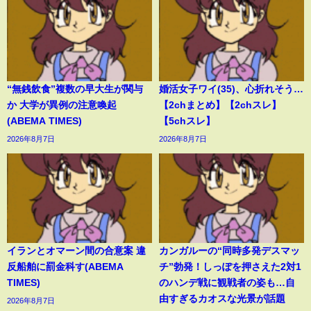
“無銭飲食”複数の早大生が関与
婚活女子ワイ(35)、心折れそう…
か 大学が異例の注意喚起
【2chまとめ】【2chスレ】
(ABEMA TIMES)
【5chスレ】
2026年8月7日
2026年8月7日
イランとオマーン間の合意案 違
カンガルーの“同時多発デスマッ
反船舶に罰金科す(ABEMA
チ”勃発！しっぽを押さえた2対1
TIMES)
のハンデ戦に観戦者の姿も…自
由すぎるカオスな光景が話題
2026年8月7日