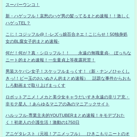
スーパーウンコ！
新・ハゲッフル！哀愁のハゲ男の髪ってるまとめ速報！！激しく
ハゲっTEL？
こじ！コジッフル@！-レズっ娘百合ネエ！こじらせ！50独身処
女のBL腐女子的まとめ速報-
何だ！何が？真・シロッフル！！ 永遠の無職童貞- ぼっちな
ニート的まとめ速報！一生童貞上等夜露死苦！
男装スケバン女子！スケッフルまっくす！（新・ナンノひゃくし
きっ!！ビー玉のおいぬさん的まとめ速報） 話題な事件からおも
しろ動画まで取り上げまっくす
ロボットアニメ！メカと美少女キャラだいすき永遠の非リア充・
非モテ星人 ！あらゆるマニアの為のマニアックサイト
ハルッフル-専業主夫的YOUTUBERまとめ速報！キモデブおた
く！初老人の介護生活！激動の1750日
アニゲタレスト（元祖！アニメッフル） ひきこもりニートのオ