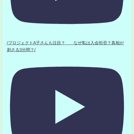
/プロジェクトA子さんも注目？ なぜ私は入会拒否？真相が
刺さる3分間？/