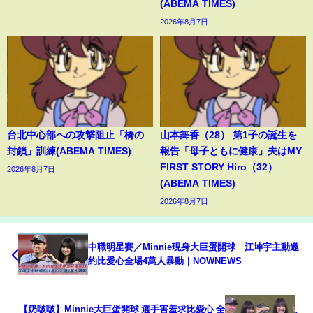
(ABEMA TIMES)
2026年8月7日
台北中心部への攻撃阻止「橋の
山本舞香（28） 第1子の誕生を
封鎖」訓練(ABEMA TIMES)
報告「母子ともに健康」夫はMY
FIRST STORY Hiro（32）
2026年8月7日
(ABEMA TIMES)
2026年8月7日
中職明星賽／Minnie現身大巨蛋開球 江坤宇主動邀
約比愛心全場4萬人暴動｜NOWNEWS
【奶啵啵】Minnie大巨蛋開球 選手害羞求比愛心 全