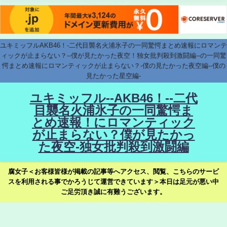
ユキミッフルAKB46！-二代目襲名火浦氷子の一同驚愕まとめ速報にロマンテ
ィックが止まらない？--僕が見たかった夜空！独女批判殺到激闘編--の一同驚
愕まとめ速報にロマンティックが止まらない？-僕の見たかった夜空編--僕の
見たかった星空編-
ユキミッフル--AKB46！--二代
目襲名火浦氷子の一同驚愕ま
とめ速報！にロマンティック
が止まらない？僕が見たかっ
た夜空-独女批判殺到激闘編
腐女子＜お客様皆様が掲載の記事等へアクセス、閲覧、こちらのサービ
スを利用される事でかろうじて運営できています＞本日は足元が悪い中
ご足労頂き誠に有難うございます。