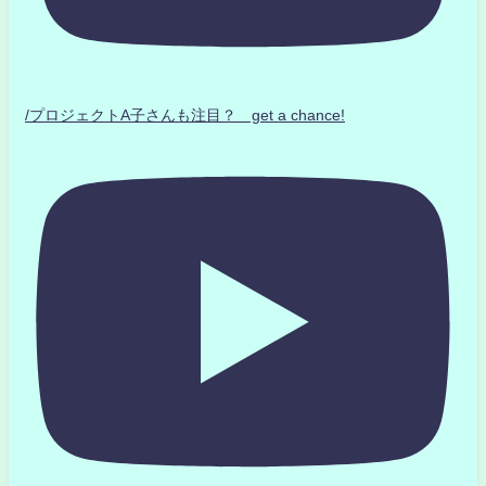
/プロジェクトA子さんも注目？ get a chance!