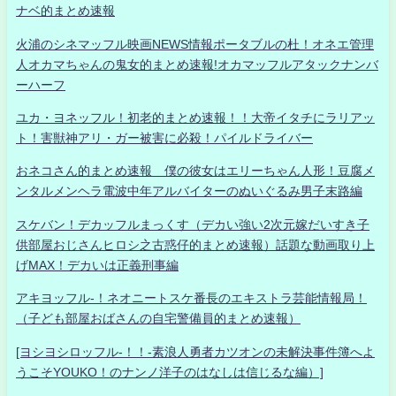
ナベ的まとめ速報
火浦のシネマッフル映画NEWS情報ポータブルの杜！オネエ管理
人オカマちゃんの鬼女的まとめ速報!オカマッフルアタックナンバ
ーハーフ
ユカ・ヨネッフル！初老的まとめ速報！！大帝イタチにラリアッ
ト！害獣神アリ・ガー被害に必殺！パイルドライバー
おネコさん的まとめ速報 僕の彼女はエリーちゃん人形！豆腐メ
ンタルメンヘラ電波中年アルバイターのぬいぐるみ男子末路編
スケバン！デカッフルまっくす（デカい強い2次元嫁だいすき子
供部屋おじさんヒロシ之古惑仔的まとめ速報）話題な動画取り上
げMAX！デカいは正義刑事編
アキヨッフル-！ネオニートスケ番長のエキストラ芸能情報局！
（子ども部屋おばさんの自宅警備員的まとめ速報）
[ヨシヨシロッフル-！！-素浪人勇者カツオンの未解決事件簿へよ
うこそYOUKO！のナンノ洋子のはなしは信じるな編）]