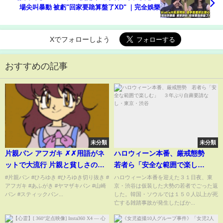
場尖叫暴動 被虧"回家要跪算盤了XD" ｜完全娛樂
Xでフォローしよう
おすすめの記事
未分類
未分類
片親パン アフガキ ✗✗用語がネ
ハロウィーン本番、厳戒態勢
ットで大流行 片親と貧しさの影
若者ら「安全な範囲で楽し
響親の愛情の重要さ 【ひろゆ
む」 ３年ぶり自粛要請なし・
#片親パン #ひろゆき #ひろゆき切り抜き #
ハロウィーン本番を迎えた３１日夜、東
アフガキ #あふがき #ヤマザキパン #山崎
京・渋谷は仮装した大勢の若者でごった返
き】
東京・渋谷
パン #スティックパン...
した。韓国・ソウルでは１５０人以上が死
亡する雑踏事故が発生したばか...