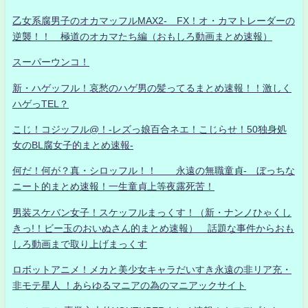
乙女系腐男子のオカマッフルMAX2- FX！オ・カマトレーダーの
逆襲！！ 極道のオカマたち編（おもしろ動画まとめ速報）
スーパーウンコ！
新・ハゲッフル！哀愁のハゲ男の髪ってるまとめ速報！！激しく
ハゲっTEL？
こじ！コジッフル@！-レズっ娘百合ネエ！こじらせ！50独身処
女のBL腐女子的まとめ速報-
何だ！何が？真・シロッフル！！ 永遠の無職童貞- ぼっちな
ニート的まとめ速報！一生童貞上等夜露死苦！
男装スケバン女子！スケッフルまっくす！（新・ナンノひゃくし
きっ!！ビー玉のおいぬさん的まとめ速報） 話題な事件からおも
しろ動画まで取り上げまっくす
ロボットアニメ！メカと美少女キャラだいすき永遠の非リア充・
非モテ星人 ！あらゆるマニアの為のマニアックサイト