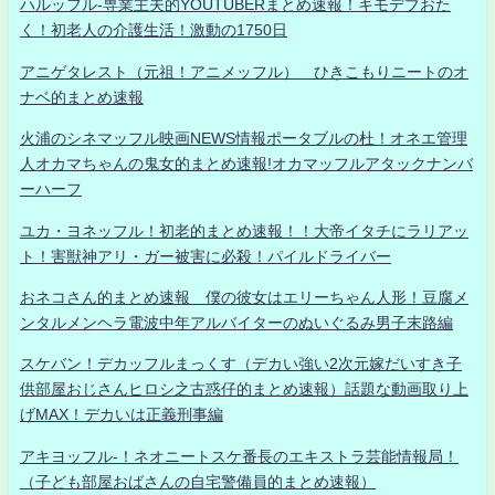
ハルッフル-専業主夫的YOUTUBERまとめ速報！キモデブおた
く！初老人の介護生活！激動の1750日
アニゲタレスト（元祖！アニメッフル） ひきこもりニートのオ
ナベ的まとめ速報
火浦のシネマッフル映画NEWS情報ポータブルの杜！オネエ管理
人オカマちゃんの鬼女的まとめ速報!オカマッフルアタックナンバ
ーハーフ
ユカ・ヨネッフル！初老的まとめ速報！！大帝イタチにラリアッ
ト！害獣神アリ・ガー被害に必殺！パイルドライバー
おネコさん的まとめ速報 僕の彼女はエリーちゃん人形！豆腐メ
ンタルメンヘラ電波中年アルバイターのぬいぐるみ男子末路編
スケバン！デカッフルまっくす（デカい強い2次元嫁だいすき子
供部屋おじさんヒロシ之古惑仔的まとめ速報）話題な動画取り上
げMAX！デカいは正義刑事編
アキヨッフル-！ネオニートスケ番長のエキストラ芸能情報局！
（子ども部屋おばさんの自宅警備員的まとめ速報）