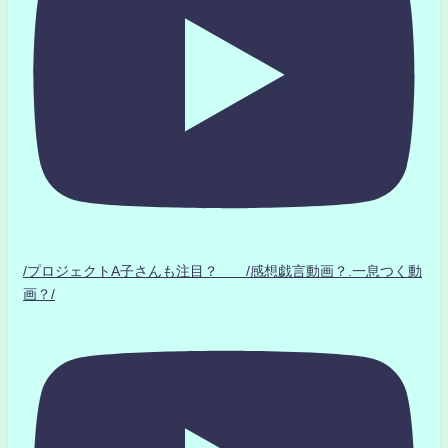
/プロジェクトA子さんも注目？ /感想戯言動画？.一息つく動
画？/