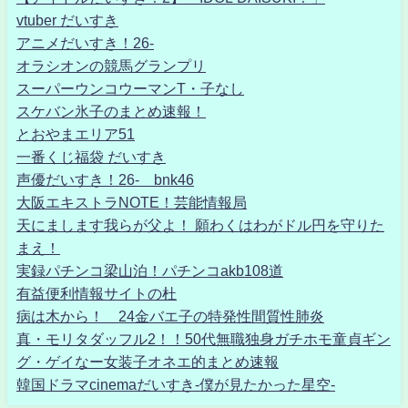
vtuber だいすき
アニメだいすき！26-
オラシオンの競馬グランプリ
スーパーウンコウーマンT・子なし
スケバン氷子のまとめ速報！
とおやまエリア51
一番くじ福袋 だいすき
声優だいすき！26- bnk46
大阪エキストラNOTE！芸能情報局
天にまします我らが父よ！ 願わくはわがドル円を守りた
まえ！
実録パチンコ梁山泊！パチンコakb108道
有益便利情報サイトの杜
病は木から！ 24金バエ子の特発性間質性肺炎
真・モリタダッフル2！！50代無職独身ガチホモ童貞ギン
グ・ゲイなー女装子オネエ的まとめ速報
韓国ドラマcinemaだいすき-僕が見たかった星空-