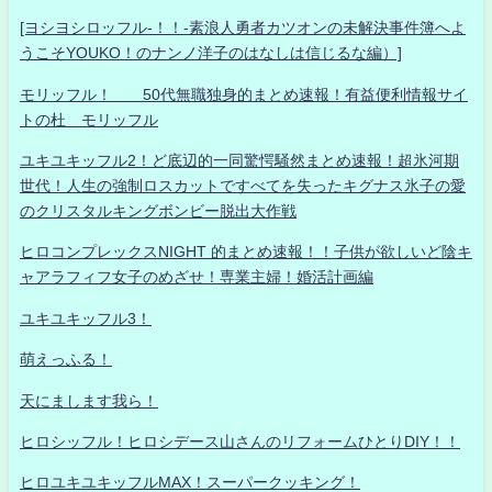
[ヨシヨシロッフル-！！-素浪人勇者カツオンの未解決事件簿へよ
うこそYOUKO！のナンノ洋子のはなしは信じるな編）]
モリッフル！ 50代無職独身的まとめ速報！有益便利情報サイ
トの杜 モリッフル
ユキユキッフル2！ど底辺的一同驚愕騒然まとめ速報！超氷河期
世代！人生の強制ロスカットですべてを失ったキグナス氷子の愛
のクリスタルキングボンビー脱出大作戦
ヒロコンプレックスNIGHT 的まとめ速報！！子供が欲しいど陰キ
ャアラフィフ女子のめざせ！専業主婦！婚活計画編
ユキユキッフル3！
萌えっふる！
天にまします我ら！
ヒロシッフル！ヒロシデース山さんのリフォームひとりDIY！！
ヒロユキユキッフルMAX！スーパークッキング！