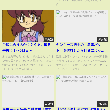
ビリンスCM選抜2020「おしゃべりジュー
ク...
未分類
未分類
ご飯に合うのか！？うまい棒選
ヤンキース選手の「魚雷バッ
手権！！〜5日目〜
ト」を実打したら打者によって
評価が180度違った。
ふと立ち寄ったコンビニで久しぶりにうま
話題の魚雷バット、ヴィクタスの本家本物
い棒を買った。 そのとき思った。 これご
を実打してみました。 ジャズ・チザムJr.
飯にかけたらうまいのかな？ ☆ルール☆
選手のバットを使ってみたところ… #トル
月〜日曜日まで毎日違っ...
ピードバット #ジャ...
未分類
金バエ
飯塚幸三元院長 単独取材「体力
【緊急会談】金バエ!!タマちゃん