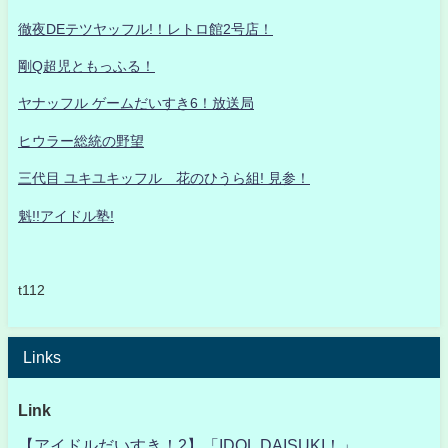
徹夜DEテツヤッフル!！レトロ館2号店！
剛Q超児ともっふる！
ヤナッフル ゲームだいすき6！放送局
ヒウラー総統の野望
三代目 ユキユキッフル 花のひうら組! 見参！
魁!!アイドル塾!
t112
Links
Link
【アイドルだいすき！2】「IDOL DAISUKI！」