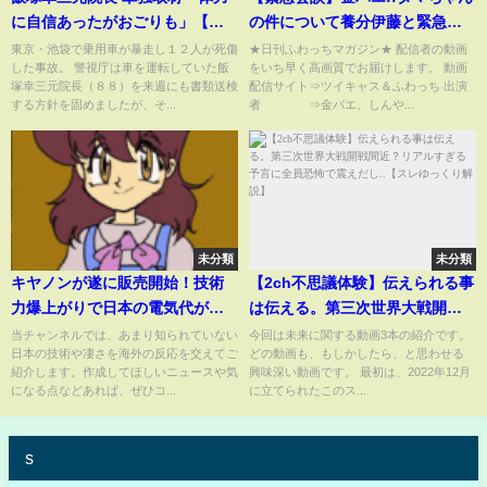
に自信あったがおごりも」【池
の件について養分伊藤と緊急会
袋暴走】
談6月23日
東京・池袋で乗用車が暴走し１２人が死傷
★日刊ふわっちマガジン★ 配信者の動画
した事故。 警視庁は車を運転していた飯
をいち早く高画質でお届けします。 動画
塚幸三元院長（８８）を来週にも書類送検
配信サイト⇒ツイキャス＆ふわっち 出演
する方針を固めましたが、そ...
者 ⇒金バエ、しんや...
未分類
未分類
キヤノンが遂に販売開始！技術
【2ch不思議体験】伝えられる事
力爆上がりで日本の電気代がと
は伝える。第三次世界大戦開戦
んでもないことになる！？【海
間近？リアルすぎる予言に全員
当チャンネルでは、あまり知られていない
今回は未来に関する動画3本の紹介です。
日本の技術や凄さを海外の反応を交えてご
どの動画も、もしかしたら、と思わせる
外の反応】
恐怖で震えだし..【スレゆっくり
紹介します。作成してほしいニュースや気
興味深い動画です。 最初は、2022年12月
解説】
になる点などあれば、ぜひコ...
に立てられたこのス...
s