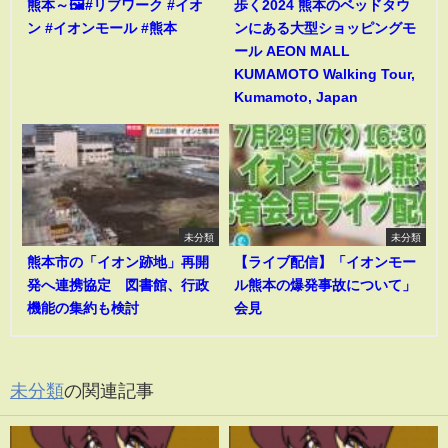
熊本～🖼️#リブワーク #イオ
歩く2024 熊本のベッドタウ
ン #イオンモール #熊本
ンにある大型ショッピングモ
ール AEON MALL
KUMAMOTO Walking Tour,
Kumamoto, Japan
未分類
未分類
熊本市の「イオン跡地」再開
【ライブ配信】「イオンモー
発へ連携協定 図書館、行政
ル熊本の爆発事故について」
機能の集約も検討
会見
未分類
の関連記事