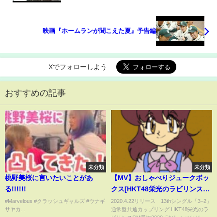
映画『ホームランが聞こえた夏』予告編
Xでフォローしよう
おすすめの記事
未分類
未分類
桃野美桜に言いたいことがあ
【MV】おしゃべりジュークボッ
る!!!!!!
クス[HKT48栄光のラビリンス
CM選抜2020]（Short ver.） /
#Marvelous #クラッシュギャルズ #ウナギ
2020.4.22リリース 13thシングル「3−2」
サヤカ...
通常盤共通カップリング HKT48栄光のラ
HKT48[公式]