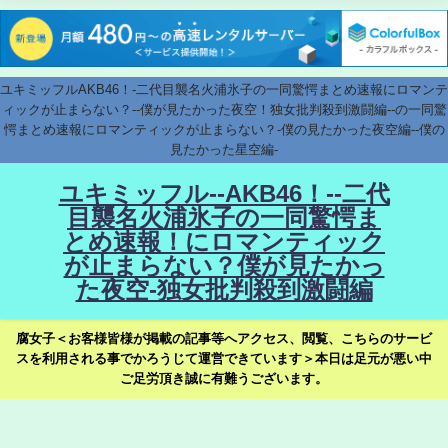
ユキミッフルAKB46！-二代目襲名火浦氷子の一同驚愕まとめ速報にロマンテ
ィックが止まらない？--僕が見たかった夜空！独女批判殺到激闘編--の一同驚
愕まとめ速報にロマンティックが止まらない？-僕の見たかった夜空編--僕の
見たかった星空編-
ユキミッフル--AKB46！--二代
目襲名火浦氷子の一同驚愕ま
とめ速報！にロマンティック
が止まらない？僕が見たかっ
た夜空-独女批判殺到激闘編
腐女子＜お客様皆様が掲載の記事等へアクセス、閲覧、こちらのサービ
スを利用される事でかろうじて運営できています＞本日は足元が悪い中
ご足労頂き誠に有難うございます。