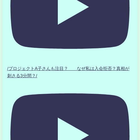
/プロジェクトA子さんも注目？ なぜ私は入会拒否？真相が
刺さる3分間？/