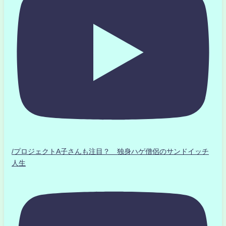
/プロジェクトA子さんも注目？ 独身ハゲ僧侶のサンドイッチ
人生