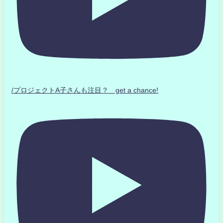
/プロジェクトA子さんも注目？ get a chance!