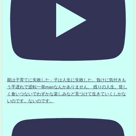
親は子育てに失敗した」子は人生に失敗した。負けに気付きも
う手遅れで逆転一発manなんかありません、 残りの人生、貧し
く食いつないでわずかな楽しみなど見つけて生きていくしかな
いのです。ないのです。