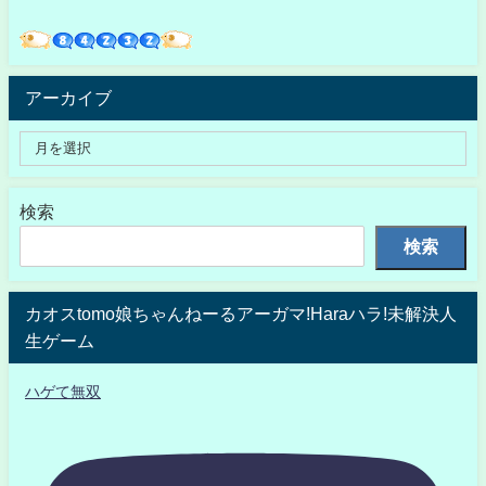
アーカイブ
検索
検索
カオスtomo娘ちゃんねーるアーガマ!Haraハラ!未解決人
生ゲーム
ハゲて無双