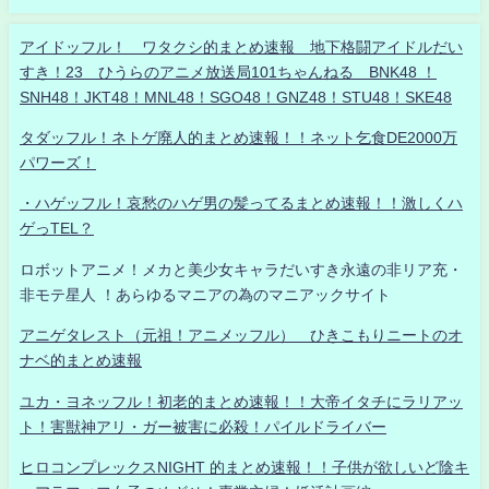
アイドッフル！ ワタクシ的まとめ速報 地下格闘アイドルだい
すき！23 ひうらのアニメ放送局101ちゃんねる BNK48 ！
SNH48！JKT48！MNL48！SGO48！GNZ48！STU48！SKE48
タダッフル！ネトゲ廃人的まとめ速報！！ネット乞食DE2000万
パワーズ！
・ハゲッフル！哀愁のハゲ男の髪ってるまとめ速報！！激しくハ
ゲっTEL？
ロボットアニメ！メカと美少女キャラだいすき永遠の非リア充・
非モテ星人 ！あらゆるマニアの為のマニアックサイト
アニゲタレスト（元祖！アニメッフル） ひきこもりニートのオ
ナベ的まとめ速報
ユカ・ヨネッフル！初老的まとめ速報！！大帝イタチにラリアッ
ト！害獣神アリ・ガー被害に必殺！パイルドライバー
ヒロコンプレックスNIGHT 的まとめ速報！！子供が欲しいど陰キ