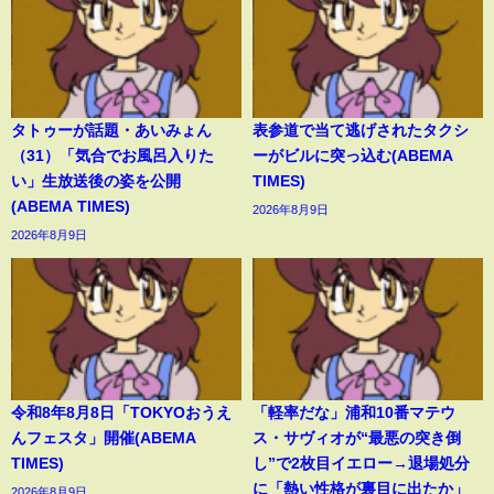
タトゥーが話題・あいみょん
表参道で当て逃げされたタクシ
（31）「気合でお風呂入りた
ーがビルに突っ込む(ABEMA
い」生放送後の姿を公開
TIMES)
(ABEMA TIMES)
2026年8月9日
2026年8月9日
令和8年8月8日「TOKYOおうえ
「軽率だな」浦和10番マテウ
んフェスタ」開催(ABEMA
ス・サヴィオが“最悪の突き倒
TIMES)
し”で2枚目イエロー→退場処分
に「熱い性格が裏目に出たか」
2026年8月9日