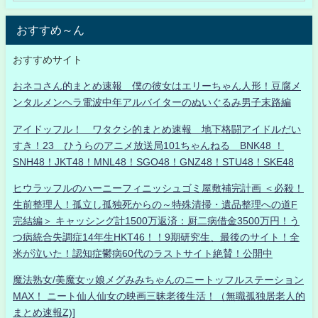
おすすめ～ん
おすすめサイト
おネコさん的まとめ速報 僕の彼女はエリーちゃん人形！豆腐メ
ンタルメンヘラ電波中年アルバイターのぬいぐるみ男子末路編
アイドッフル！ ワタクシ的まとめ速報 地下格闘アイドルだい
すき！23 ひうらのアニメ放送局101ちゃんねる BNK48 ！
SNH48！JKT48！MNL48！SGO48！GNZ48！STU48！SKE48
ヒウラッフルのハーニーフィニッシュゴミ屋敷補完計画 ＜必殺！
生前整理人！孤立し孤独死からの～特殊清掃・遺品整理への道F
完結編＞ キャッシング計1500万返済：厨二病借金3500万円！う
つ病統合失調症14年生HKT46！！9期研究生、最後のサイト！全
米が泣いた！認知症鬱病60代のラストサイト絶賛！公開中
魔法熟女/美魔女ッ娘メグみみちゃんのニートッフルステーション
MAX！ ニート仙人仙女の映画三昧老後生活！（無職孤独居老人的
まとめ速報Z)]