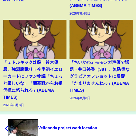
(ABEMA TIMES)
2026年8月8日
「ミドルキック炸裂」鈴木優
『ちいかわ』モモンガ声優で話
磨、強烈腹蹴り→今季初イエロ
題・井口裕香（38）、無防備な
ーカードにファン物議「ちょっ
グラビアオフショットに反響
と厳しいな」「開幕戦からお祖
「たまりませんねっ」(ABEMA
母様に怒られる」(ABEMA
TIMES)
TIMES)
2026年8月8日
2026年8月8日
Veligonda project work location