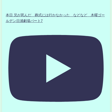
本日 兄が死んだ 葬式には行かなかった などなど 木曜ゴー
ルデン日浦劇場パート7