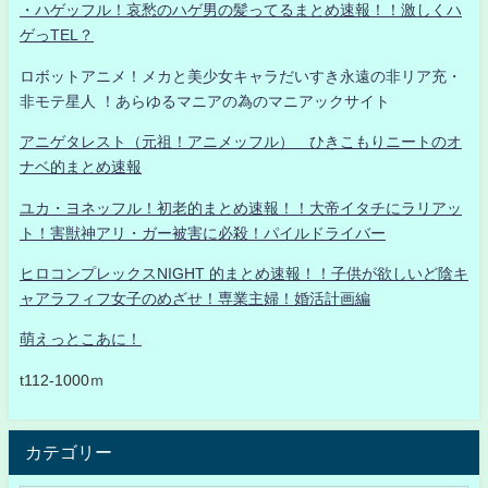
・ハゲッフル！哀愁のハゲ男の髪ってるまとめ速報！！激しくハ
ゲっTEL？
ロボットアニメ！メカと美少女キャラだいすき永遠の非リア充・
非モテ星人 ！あらゆるマニアの為のマニアックサイト
アニゲタレスト（元祖！アニメッフル） ひきこもりニートのオ
ナベ的まとめ速報
ユカ・ヨネッフル！初老的まとめ速報！！大帝イタチにラリアッ
ト！害獣神アリ・ガー被害に必殺！パイルドライバー
ヒロコンプレックスNIGHT 的まとめ速報！！子供が欲しいど陰キ
ャアラフィフ女子のめざせ！専業主婦！婚活計画編
萌えっとこあに！
t112-1000ｍ
カテゴリー