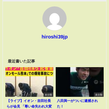
hiroshi39jp
最近書いた記事
未分類
未分類
【ライブ】イオン・吉田社長
八田與一がついに逮捕され
らが会見 「尊い命失われ大変
た！