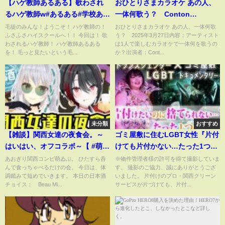
【ハゲ教師あるある】歌わされ
おひとりさまカラオケ あの人、
るハゲ教師w#あるある#学校ある
一体何歌う？ Conton
ある#先生あるある#ハゲの歌
Candy・Vo/Gt紬衣編 3月27日
毛徒のみんな！ようこそ！ ハゲ教師の！
おひとりさまカラオケ あの人、一体何歌
ふさふさハイスクールへ！！ 今回は！ 歌
う？ 2025年3月27日内容：アーティスト
#shorts
わされるハゲ教師！ ハゲ教師あるある
は1人で楽しむカラオケで一体何を歌うの
を！ 毛っと見たいという毛...
か？出演者：Cont...
未分類
おすすめ
【雑談】関西女達の夜食会。～
ゴミ屋敷に住むLGBT女性『片付
はいはい、オフコラボ～【 #萌ゐ
けても片付かない…たった1つの
ぶ #あおぎり高校 】
理由』｜ゴミ屋敷片付け
あおぎり関西コンビ萌ゐぶ。 ひたすら呑
※物件管理者様の許可を得て撮影していま
んで食っちゃべるだけの会。 今日は、体
す。 撮影のご協力、誠にありがとうござ
調鑑みて短めでいきます。 本日の日本酒
いました。 片付けのプロ・関西クリーン
チョイス： Beau Mi...
サービスが片づけても、片付...