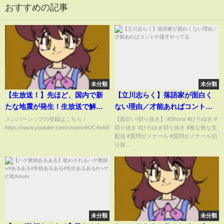
おすすめの記事
未分類
未分類
【生放送！】先ほど、国内で新
【立川志らく】落語家が面白く
たな地震が発生！生放送で解説
ない理由／才能あればコントや
します！（2024年1月2日）
漫才やってる
メンバーシップの登録はこちら！
【面白い/切り抜き】 #Shorts #ひろゆき #
https://www.youtube.com/channel/UC4wMRvFkrG1H81EPDA0zs...
切り抜き #ひろゆき切り抜き #夜な夜な生
配信 #質問ゼメナール #質問ゼメナール切
り抜...
未分類
未分類