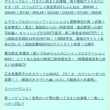
アイドッフル！ ワタクシ的まとめ速報 地下格闘アイドルだい
すき！23 ひうらのアニメ放送局101ちゃんねる BNK48 ！
SNH48！JKT48！MNL48！SGO48！GNZ48！STU48！SKE48
ヒウラッフルのハーニーフィニッシュゴミ屋敷補完計画 ＜必殺！
生前整理人！孤立し孤独死からの～特殊清掃・遺品整理への道F
完結編＞ キャッシング計1500万返済：厨二病借金3500万円！う
つ病統合失調症14年生HKT46！！9期研究生、最後のサイト！全
米が泣いた！認知症鬱病60代のラストサイト絶賛！公開中
魔法熟女/美魔女ッ娘メグみみちゃんのニートッフルステーション
MAX！ ニート仙人仙女の映画三昧老後生活！（無職孤独居老人的
まとめ速報Z)]
乙女系腐男子のオカマッフルMAX2- FX！オ・カマトレーダーの
逆襲！！ 極道のオカマたち編（おもしろ動画まとめ速報）
スーパーウンコ！
新・ハゲッフル！哀愁のハゲ男の髪ってるまとめ速報！！激しく
ハゲっTEL？