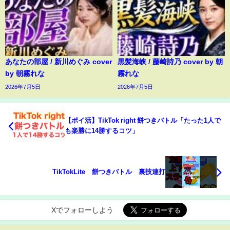
あなたの部屋 / 新川めぐみ cover
黒髪海峡 / 藤崎詩乃 cover by 朝
by 朝霧れな
霧れな
2026年7月5日
2026年7月5日
【ポイ活】TikTok right 餅つきバトル「たった1人で
も楽勝に14勝するコツ」
TikTokLite 餅つきバトル 裏技連打
Xでフォローしよう