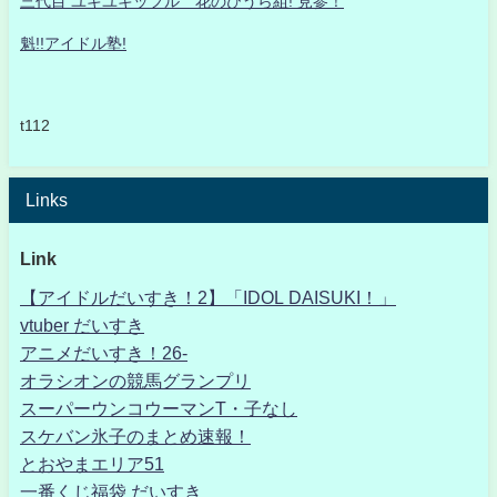
三代目 ユキユキッフル 花のひうら組! 見参！
魁!!アイドル塾!
t112
Links
Link
【アイドルだいすき！2】「IDOL DAISUKI！」
vtuber だいすき
アニメだいすき！26-
オラシオンの競馬グランプリ
スーパーウンコウーマンT・子なし
スケバン氷子のまとめ速報！
とおやまエリア51
一番くじ福袋 だいすき