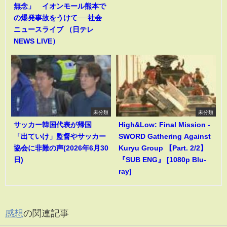
無念」 イオンモール熊本で
の爆発事故をうけて──社会
ニュースライブ （日テレ
NEWS LIVE）
未分類
未分類
サッカー韓国代表が帰国
High&Low: Final Mission -
「出ていけ」監督やサッカー
SWORD Gathering Against
協会に非難の声(2026年6月30
Kuryu Group 【Part. 2/2】
日)
『SUB ENG』 [1080p Blu-
ray]
感想
の関連記事