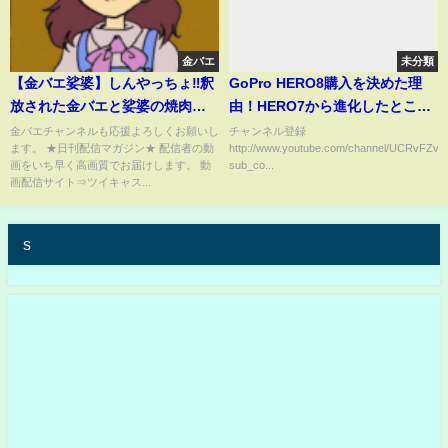
金バエ
未分類
【金バエ娑婆】しんやっちょ‼釈
GoPro HERO8購入を決めた理
放された金バエと娑婆の焼肉を
由！HERO7から進化したとこ、
堪能する3月29日
しなかったとこなど詳しく。
金バエチャンネルも応援よろしくお願いし
チャンネル登録
ます。 ★日刊配信マガジン★ 配信者の動
http://www.youtube.com/channel/UCRvFZ
画をいち早く高画質でお届けします。 動
sub_co...
画配信サイト⇒ツイキャス...
s