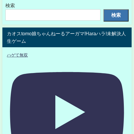
検索
検索
カオスtomo娘ちゃんねーるアーガマ!Haraハラ!未解決人
生ゲーム
ハゲて無双