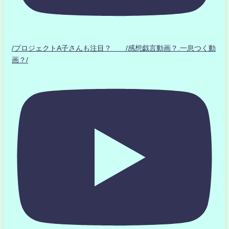
/プロジェクトA子さんも注目？ /感想戯言動画？.一息つく動
画？/