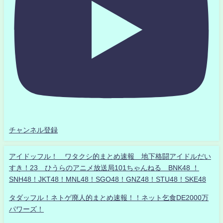
チャンネル登録
アイドッフル！ ワタクシ的まとめ速報 地下格闘アイドルだい
すき！23 ひうらのアニメ放送局101ちゃんねる BNK48 ！
SNH48！JKT48！MNL48！SGO48！GNZ48！STU48！SKE48
タダッフル！ネトゲ廃人的まとめ速報！！ネット乞食DE2000万
パワーズ！