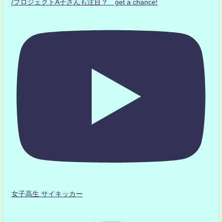
/プロジェクトA子さんも注目？ get a chance!
女子高生 サイキッカー