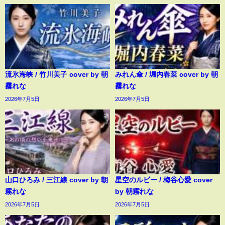
流氷海峡 / 竹川美子 cover by 朝
みれん傘 / 堀内春菜 cover by 朝
霧れな
霧れな
2026年7月5日
2026年7月5日
山口ひろみ / 三江線 cover by 朝
星空のルビー / 梅谷心愛 cover
霧れな
by 朝霧れな
2026年7月5日
2026年7月5日