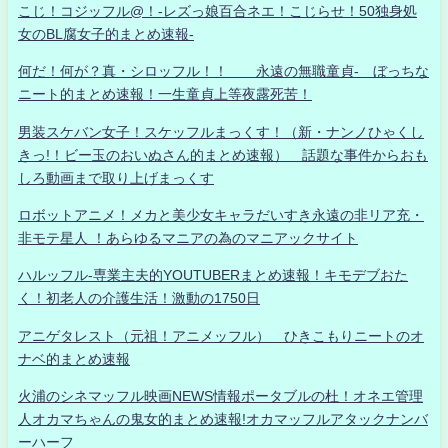
こじ！コジッフル@！-レズっ娘百合ネエ！こじらせ！50独身処
女のBL腐女子的まとめ速報-
何だ！何が？真・シロッフル！！ 永遠の無職童貞- ぼっちな
ニート的まとめ速報！一生童貞上等夜露死苦！
男装スケバン女子！スケッフルまっくす！（新・ナンノひゃくし
きっ!！ビー玉のおいぬさん的まとめ速報） 話題な事件からおも
しろ動画まで取り上げまっくす
ロボットアニメ！メカと美少女キャラだいすき永遠の非リア充・
非モテ星人 ！あらゆるマニアの為のマニアックサイト
ハルッフル-専業主夫的YOUTUBERまとめ速報！キモデブおた
く！初老人の介護生活！激動の1750日
アニゲタレスト（元祖！アニメッフル） ひきこもりニートのオ
ナベ的まとめ速報
火浦のシネマッフル映画NEWS情報ポータブルの杜！オネエ管理
人オカマちゃんの鬼女的まとめ速報!オカマッフルアタックナンバ
ーハーフ