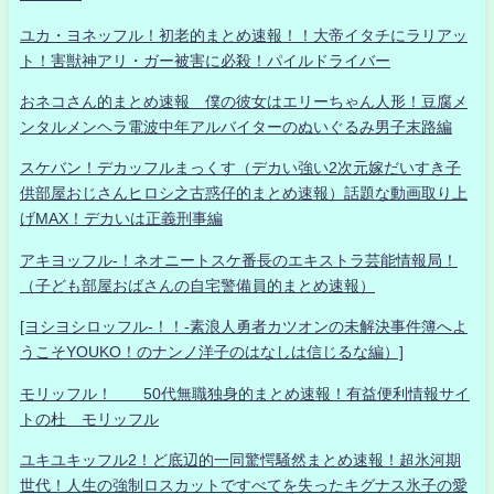
ユカ・ヨネッフル！初老的まとめ速報！！大帝イタチにラリアッ
ト！害獣神アリ・ガー被害に必殺！パイルドライバー
おネコさん的まとめ速報 僕の彼女はエリーちゃん人形！豆腐メ
ンタルメンヘラ電波中年アルバイターのぬいぐるみ男子末路編
スケバン！デカッフルまっくす（デカい強い2次元嫁だいすき子
供部屋おじさんヒロシ之古惑仔的まとめ速報）話題な動画取り上
げMAX！デカいは正義刑事編
アキヨッフル-！ネオニートスケ番長のエキストラ芸能情報局！
（子ども部屋おばさんの自宅警備員的まとめ速報）
[ヨシヨシロッフル-！！-素浪人勇者カツオンの未解決事件簿へよ
うこそYOUKO！のナンノ洋子のはなしは信じるな編）]
モリッフル！ 50代無職独身的まとめ速報！有益便利情報サイ
トの杜 モリッフル
ユキユキッフル2！ど底辺的一同驚愕騒然まとめ速報！超氷河期
世代！人生の強制ロスカットですべてを失ったキグナス氷子の愛