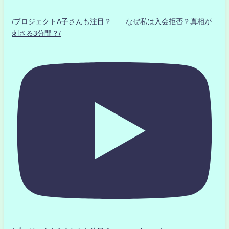
/プロジェクトA子さんも注目？ なぜ私は入会拒否？真相が
刺さる3分間？/