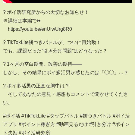
? ポイ活研究所からの大切なお知らせ！
※詳細は本編で⏩️
https://youtu.be/enUlwUrg8R0
? TikTokLite餅つきバトルが、ついに再始動！
でも…課題だった“引き分け問題”はどうなった？
? 1ヶ月の空白期間、改善の期待――
しかし、その結果にポイ多活男が感じたのは「◯◯」…？
? ポイ多活男の正直な胸中は？
そしてあなたの意見・感想もコメントで聞かせてくださ
い。
#ポイ活 #TikTokLite #タップバトル #餅つきバトル #ポイ活
アプリ #ポイント稼ぎ方 #動画見るだけ #引き分け #ポイン
ト失効 #ポイ活研究所