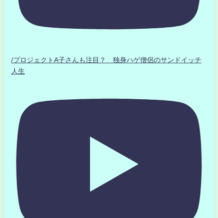
/プロジェクトA子さんも注目？ 独身ハゲ僧侶のサンドイッチ
人生