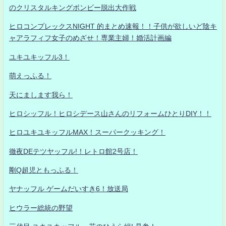
のクリスタルキングボンビー脱出大作戦
ヒロコンプレックスNIGHT 的まとめ速報！！子供が欲しいど陰キ
ャアラフィフ女子のめざせ！専業主婦！婚活計画編
ユキユキッフル3！
萌えっふる！
天にまします我ら！
ヒロシッフル！ヒロシデース山さんのリフォームひとりDIY！！
ヒロユキユキッフルMAX！スーパークッキング！
徹夜DEテツヤッフル!！レトロ館2号店！
剛Q超児ともっふる！
ヤナッフル ゲームだいすき6！放送局
ヒウラー総統の野望