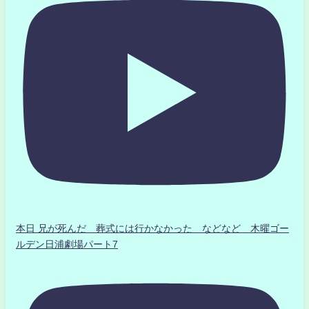
本日 兄が死んだ 葬式には行かなかった などなど 木曜ゴー
ルデン日浦劇場パート7