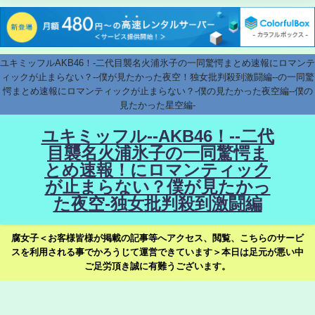
ユキミッフルAKB46！-二代目襲名火浦氷子の一同驚愕まとめ速報にロマンテ
ィックが止まらない？--僕が見たかった夜空！独女批判殺到激闘編--の一同驚
愕まとめ速報にロマンティックが止まらない？-僕の見たかった夜空編--僕の
見たかった星空編-
ユキミッフル--AKB46！--二代
目襲名火浦氷子の一同驚愕ま
とめ速報！にロマンティック
が止まらない？僕が見たかっ
た夜空-独女批判殺到激闘編
腐女子＜お客様皆様が掲載の記事等へアクセス、閲覧、こちらのサービ
スを利用される事でかろうじて運営できています＞本日は足元が悪い中
ご足労頂き誠に有難うございます。