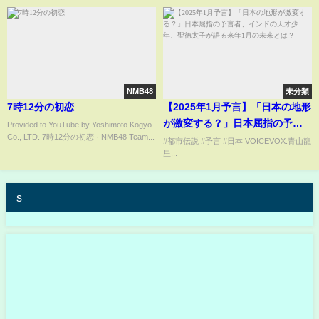
NMB48
未分類
7時12分の初恋
【2025年1月予言】「日本の地形
が激変する？」日本屈指の予言
Provided to YouTube by Yoshimoto Kogyo
Co., LTD. 7時12分の初恋 · NMB48 Team...
者、インドの天才少年、聖徳太
#都市伝説 #予言 #日本 VOICEVOX:青山龍
星...
子が語る来年1月の未来とは？
s