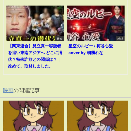
社会
感想
【関東連合】見立真一容疑者
星空のルビー / 梅谷心愛
を追い東南アジアへ どこに潜
cover by 朝霧れな
伏？特殊詐欺との関係は？｜
改めて、取材しました。
映画
の関連記事