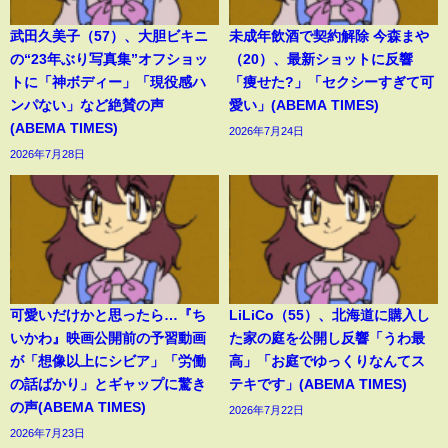
武田久美子（57）、大胆ビキニ
未成年飲酒で契約解除 今森まや
の“23年ぶり写真集”オフショッ
（20）、最新ショットに反響
トに「神ボディー」「現役感ハ
「痩せた?」「セクシーすぎて可
ンパない」など絶賛の声
愛い」(ABEMA TIMES)
(ABEMA TIMES)
2026年7月24日
2026年7月28日
可愛いだけかと思ったら…『ち
LiLiCo（55）、北海道に購入し
いかわ』映画公開前の予習動画
た家の庭を公開し反響「うわ最
が「想像以上にシビア」「労働
高」「お庭でゆっくりなんてス
の話ばかり」とギャップに驚き
テキです」(ABEMA TIMES)
の声(ABEMA TIMES)
2026年7月22日
2026年7月23日