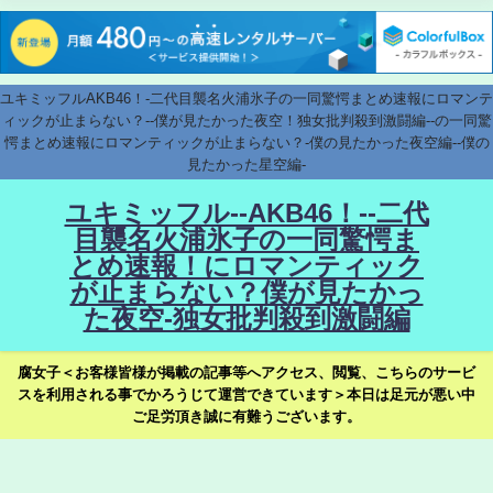
ユキミッフルAKB46！-二代目襲名火浦氷子の一同驚愕まとめ速報にロマンテ
ィックが止まらない？--僕が見たかった夜空！独女批判殺到激闘編--の一同驚
愕まとめ速報にロマンティックが止まらない？-僕の見たかった夜空編--僕の
見たかった星空編-
ユキミッフル--AKB46！--二代
目襲名火浦氷子の一同驚愕ま
とめ速報！にロマンティック
が止まらない？僕が見たかっ
た夜空-独女批判殺到激闘編
腐女子＜お客様皆様が掲載の記事等へアクセス、閲覧、こちらのサービ
スを利用される事でかろうじて運営できています＞本日は足元が悪い中
ご足労頂き誠に有難うございます。