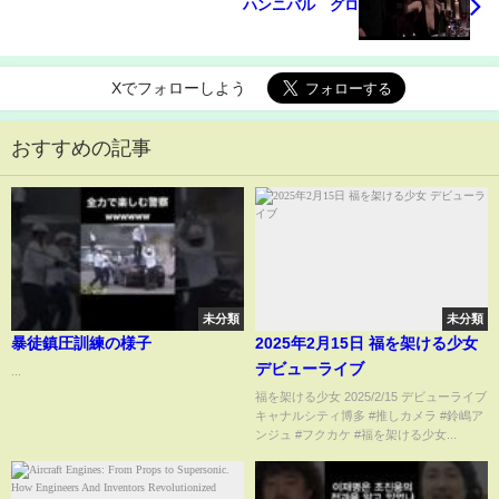
ハンニバル グロ
Xでフォローしよう
おすすめの記事
未分類
未分類
暴徒鎮圧訓練の様子
2025年2月15日 福を架ける少女
デビューライブ
...
福を架ける少女 2025/2/15 デビューライブ
キャナルシティ博多 #推しカメラ #鈴嶋ア
ンジュ #フクカケ #福を架ける少女...