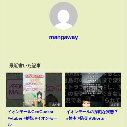
mangaway
最近書いた記事
未分類
未分類
イオンモールGeoGuessr
イオンモールの深刻な実態？
#vtuber #解説 #イオンモー
#熊本 #防災 #Shorts
ル