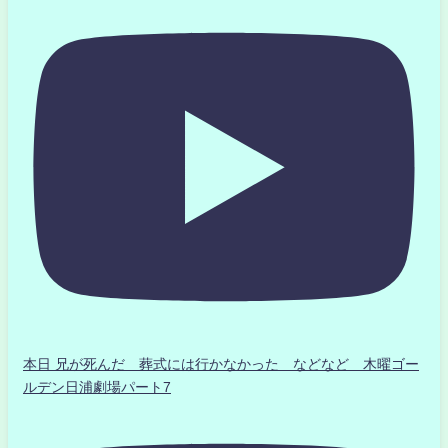
本日 兄が死んだ 葬式には行かなかった などなど 木曜ゴー
ルデン日浦劇場パート7