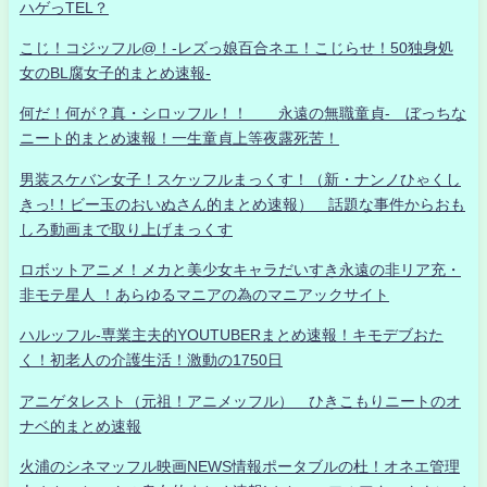
ハゲっTEL？
こじ！コジッフル@！-レズっ娘百合ネエ！こじらせ！50独身処
女のBL腐女子的まとめ速報-
何だ！何が？真・シロッフル！！ 永遠の無職童貞- ぼっちな
ニート的まとめ速報！一生童貞上等夜露死苦！
男装スケバン女子！スケッフルまっくす！（新・ナンノひゃくし
きっ!！ビー玉のおいぬさん的まとめ速報） 話題な事件からおも
しろ動画まで取り上げまっくす
ロボットアニメ！メカと美少女キャラだいすき永遠の非リア充・
非モテ星人 ！あらゆるマニアの為のマニアックサイト
ハルッフル-専業主夫的YOUTUBERまとめ速報！キモデブおた
く！初老人の介護生活！激動の1750日
アニゲタレスト（元祖！アニメッフル） ひきこもりニートのオ
ナベ的まとめ速報
火浦のシネマッフル映画NEWS情報ポータブルの杜！オネエ管理