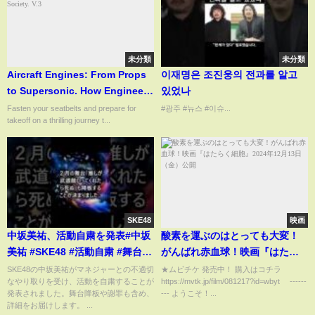
未分類
未分類
Aircraft Engines: From Props
이재명은 조진웅의 전과를 알고
to Supersonic. How Engineers
있었나
And Inventors Revolutionized
Fasten your seatbelts and prepare for
#광주 #뉴스 #이슈...
takeoff on a thrilling journey t...
Society. V.3
SKE48
映画
中坂美祐、活動自粛を発表#中坂
酸素を運ぶのはとっても大変！
美祐 #SKE48 #活動自粛 #舞台降
がんばれ赤血球！映画『はたら
板 #ニュース#ニュース速報 #最
く細胞』2024年12月13日（金）
SKE48の中坂美祐がマネジャーとの不適切
★ムビチケ 発売中！ 購入はコチラ
なやり取りを受け、活動を自粛することが
https://mvtk.jp/film/081217?id=wbyt ------
新ニュース #話題 #芸能ニュース
公開
発表されました。舞台降板や謝罪も含め、
--- ようこそ！...
詳細をお届けします。 ...