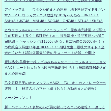
ンタルメンヘラ電波中年アルバイターのぬいぐるみ男子末路編
アイドッフル！ ワタクシ的まとめ速報 地下格闘アイドルだい
すき！23 ひうらのアニメ放送局101ちゃんねる BNK48 ！
SNH48！JKT48！MNL48！SGO48！GNZ48！STU48！SKE48
ヒウラッフルのハーニーフィニッシュゴミ屋敷補完計画 ＜必殺！
生前整理人！孤立し孤独死からの～特殊清掃・遺品整理への道F
完結編＞ キャッシング計1500万返済：厨二病借金3500万円！う
つ病統合失調症14年生HKT46！！9期研究生、最後のサイト！全
米が泣いた！認知症鬱病60代のラストサイト絶賛！公開中
魔法熟女/美魔女ッ娘メグみみちゃんのニートッフルステーション
MAX！ ニート仙人仙女の映画三昧老後生活！（無職孤独居老人的
まとめ速報Z)]
乙女系腐男子のオカマッフルMAX2- FX！オ・カマトレーダーの
逆襲！！ 極道のオカマたち編（おもしろ動画まとめ速報）
スーパーウンコ！
新・ハゲッフル！哀愁のハゲ男の髪ってるまとめ速報！！激しく