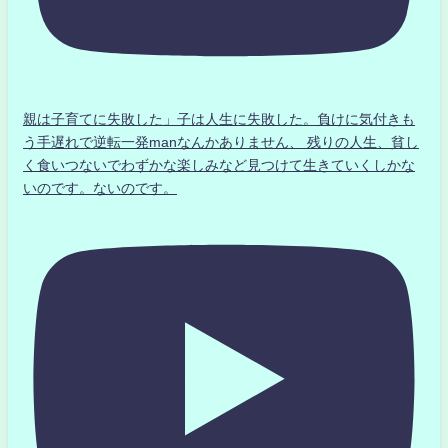
親は子育てに失敗した」子は人生に失敗した。負けに気付きも
う手遅れで逆転一発manなんかありません、 残りの人生、貧し
く食いつないでわずかな楽しみなど見つけて生きていくしかな
いのです。ないのです。