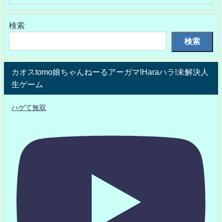
検索
検索
カオスtomo娘ちゃんねーるアーガマ!Haraハラ!未解決人
生ゲーム
ハゲて無双