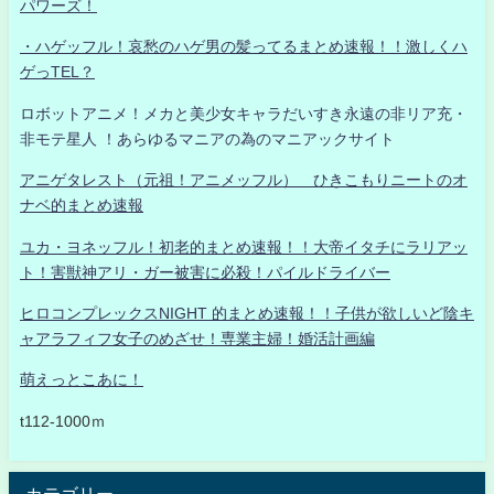
パワーズ！
・ハゲッフル！哀愁のハゲ男の髪ってるまとめ速報！！激しくハ
ゲっTEL？
ロボットアニメ！メカと美少女キャラだいすき永遠の非リア充・
非モテ星人 ！あらゆるマニアの為のマニアックサイト
アニゲタレスト（元祖！アニメッフル） ひきこもりニートのオ
ナベ的まとめ速報
ユカ・ヨネッフル！初老的まとめ速報！！大帝イタチにラリアッ
ト！害獣神アリ・ガー被害に必殺！パイルドライバー
ヒロコンプレックスNIGHT 的まとめ速報！！子供が欲しいど陰キ
ャアラフィフ女子のめざせ！専業主婦！婚活計画編
萌えっとこあに！
t112-1000ｍ