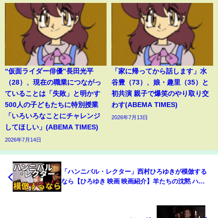
“仮面ライダー俳優”長田光平
「家に帰ってから話します」水
（28）、現在の職業につながっ
谷豊（73）、娘・趣里（35）と
ていることは「失敗」と明かす
初共演 親子で爆笑のやり取り交
500人の子どもたちに特別授業
わす(ABEMA TIMES)
「いろいろなことにチャレンジ
2026年7月13日
してほしい」(ABEMA TIMES)
2026年7月14日
「ハンニバル・レクター」西村ひろゆきが模倣する
なら【ひろゆき 映画 映画紹介】羊たちの沈黙 ハン
ニバルレクター レクター博士 ハンニバル サイコパ
ス 洗脳 心理学 セリフ 名言 考察 解説 アマプラ