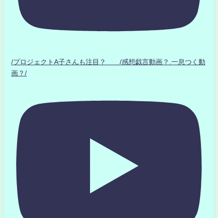
/プロジェクトA子さんも注目？ /感想戯言動画？.一息つく動
画？/