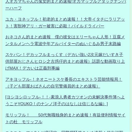
人オカマちゃんの鬼女的まとめ速報!オカマッフルアタックナンバ
ーハーフ
ユカ・ヨネッフル！初老的まとめ速報！！大帝イタチにラリアッ
ト！害獣神アリ・ガー被害に必殺！パイルドライバー
おネコさん的まとめ速報 僕の彼女はエリーちゃん人形！豆腐メ
ンタルメンヘラ電波中年アルバイターのぬいぐるみ男子末路編
スケバン！デカッフルまっくす（デカい強い2次元嫁だいすき子
供部屋おじさんヒロシ之古惑仔的まとめ速報）話題な動画取り上
げMAX！デカいは正義刑事編
アキヨッフル-！ネオニートスケ番長のエキストラ芸能情報局！
（子ども部屋おばさんの自宅警備員的まとめ速報）
[ヨシヨシロッフル-！！-素浪人勇者カツオンの未解決事件簿へよ
うこそYOUKO！のナンノ洋子のはなしは信じるな編）]
モリッフル！ 50代無職独身的まとめ速報！有益便利情報サイ
トの杜 モリッフル