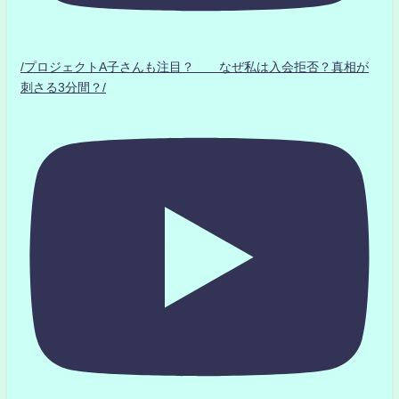
/プロジェクトA子さんも注目？ なぜ私は入会拒否？真相が
刺さる3分間？/