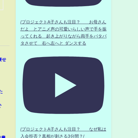
/プロジェクトA子さんも注目？ お母さん
だよ とアニメ声の可愛いらしい声で手を振
ってくれる 起き上がりながら両手をパタパ
タさせて 右へ左へと ダンスする
痩せ
た
」
で
/プロジェクトA子さんも注目？ なぜ私は
入会拒否？真相が刺さる3分間？/
谷豊