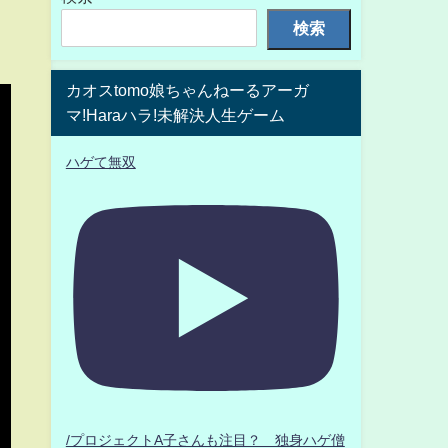
検索
カオスtomo娘ちゃんねーるアーガ
マ!Haraハラ!未解決人生ゲーム
ハゲて無双
/プロジェクトA子さんも注目？ 独身ハゲ僧