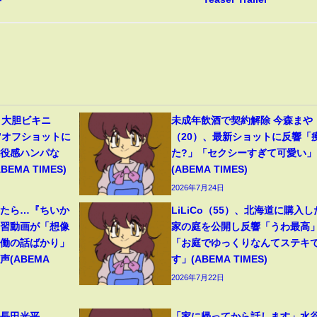
、大胆ビキニ
未成年飲酒で契約解除 今森まや
”オフショットに
（20）、最新ショットに反響「
現役感ハンパな
た?」「セクシーすぎて可愛い」
MA TIMES)
(ABEMA TIMES)
2026年7月24日
ったら…『ちいか
LiLiCo（55）、北海道に購入し
予習動画が「想像
家の庭を公開し反響「うわ最高
労働の話ばかり」
「お庭でゆっくりなんてステキ
(ABEMA
す」(ABEMA TIMES)
2026年7月22日
”長田光平
「家に帰ってから話します」水