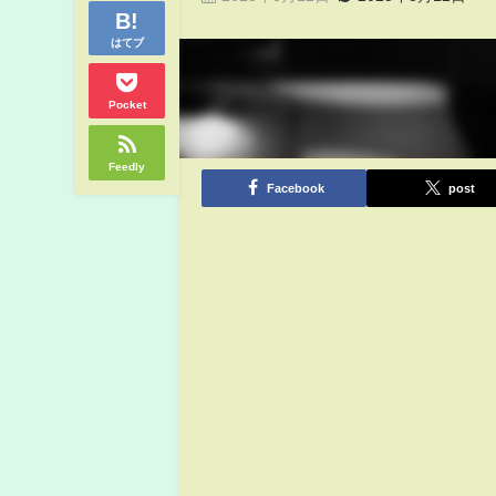
はてブ
Pocket
Feedly
Facebook
post