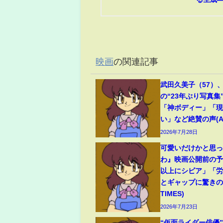
映画
の関連記事
武田久美子（57）
の“23年ぶり写真集
「神ボディー」「
い」など絶賛の声(ABE
2026年7月28日
可愛いだけかと思
わ』映画公開前の
以上にシビア」「
とギャップに驚きの声
TIMES)
2026年7月23日
“仮面ライダー俳優