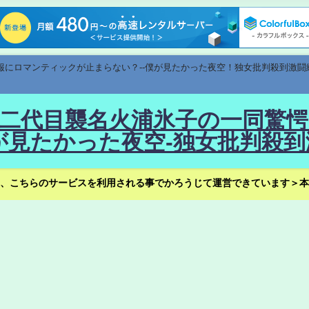
速報にロマンティックが止まらない？--僕が見たかった夜空！独女批判殺到激闘
！--二代目襲名火浦氷子の一同
見たかった夜空-独女批判殺到
、こちらのサービスを利用される事でかろうじて運営できています＞本