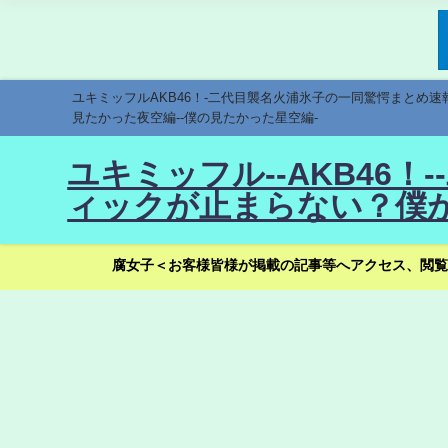
ユキミッフルAKB46！-二代目襲名火浦氷子の一同驚愕まとめ
見たかった夜空編--僕の見たかった星空編-
ユキミッフル--AKB46
ィックが止まらない？僕が
腐女子＜お客様皆様が掲載の記事等へアクセス、閲覧