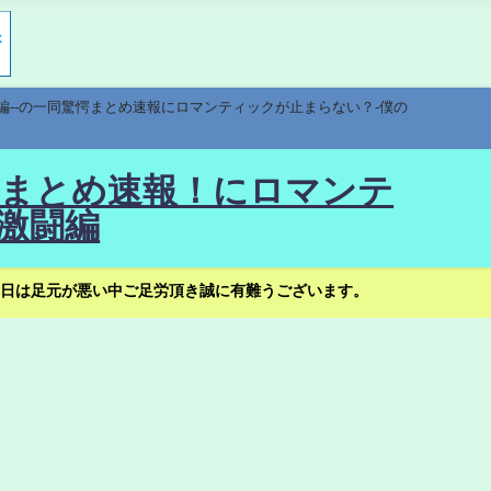
編--の一同驚愕まとめ速報にロマンティックが止まらない？-僕の
驚愕まとめ速報！にロマンテ
激闘編
日は足元が悪い中ご足労頂き誠に有難うございます。