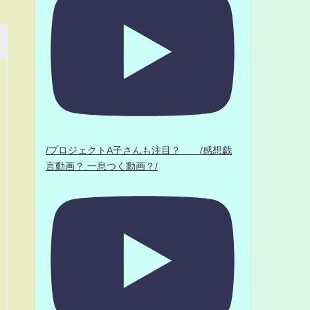
/プロジェクトA子さんも注目？ /感想戯
言動画？.一息つく動画？/