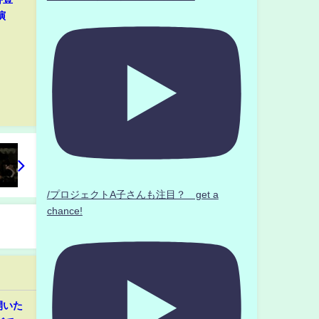
演
/プロジェクトA子さんも注目？ get a
chance!
開いた