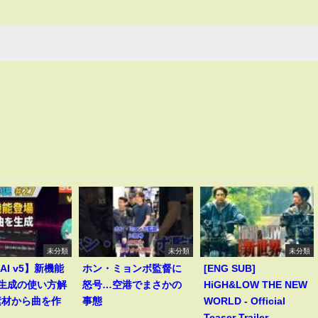
未分類
未分類
未分類
 AI v5】新機能
ホン・ミョンボ監督に
[ENG SUB]
le生成の使い方解
怒号…空港でまさかの
HiGH&LOW THE NEW
素材から曲を作
事態
WORLD - Official
―
Teaser Trailer