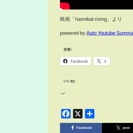
映画「hannibal rising」より
powered by
Auto Youtube Summa
共有:
Facebook
X
いいね:
Facebook
X
共
有
Facebook
post