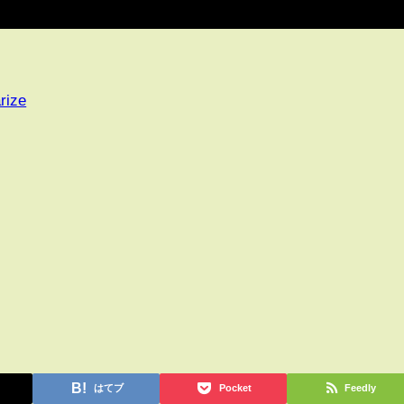
rize
はてブ
Pocket
Feedly