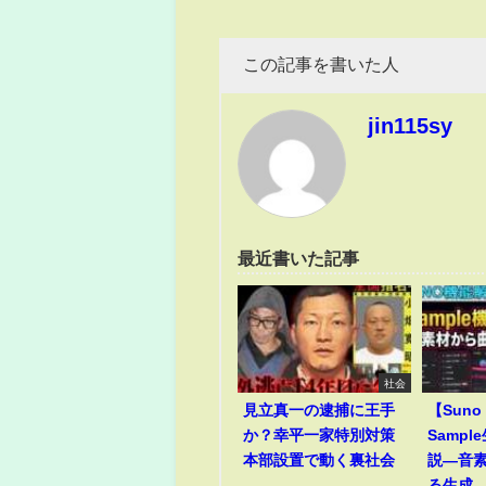
この記事を書いた人
jin115sy
最近書いた記事
社会
見立真一の逮捕に王手
【Suno
か？幸平一家特別対策
Samp
本部設置で動く裏社会
説―音
る生成