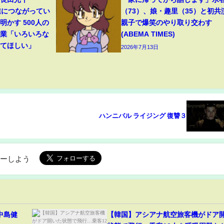
業につながってい
（73）、娘・趣里（35）と初共
かす 500人の
親子で爆笑のやり取り交わす
授業「いろいろな
(ABEMA TIMES)
してほしい」
2026年7月13日
ハンニバル ライジング 復讐３
ローしよう
中島健
【韓国】アシアナ航空旅客機がドア